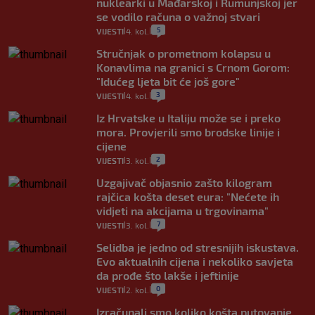
nuklearki u Mađarskoj i Rumunjskoj jer
se vodilo računa o važnoj stvari
5
VIJESTI
4. kol.
|
|
Stručnjak o prometnom kolapsu u
Konavlima na granici s Crnom Gorom:
"Idućeg ljeta bit će još gore"
3
VIJESTI
4. kol.
|
|
Iz Hrvatske u Italiju može se i preko
mora. Provjerili smo brodske linije i
cijene
2
VIJESTI
3. kol.
|
|
Uzgajivač objasnio zašto kilogram
rajčica košta deset eura: "Nećete ih
vidjeti na akcijama u trgovinama"
7
VIJESTI
3. kol.
|
|
Selidba je jedno od stresnijih iskustava.
Evo aktualnih cijena i nekoliko savjeta
da prođe što lakše i jeftinije
0
VIJESTI
2. kol.
|
|
Izračunali smo koliko košta putovanje