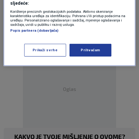
SVIJET
17. svi.
|
sljedeće:
Korištenje preciznih geolokacijskih podataka. Aktivno skeniranje
karakteristika uređaja za identifikaciju. Pohrana i/ili pristup podacima na
uređaju. Personalizirano oglašavanje i sadržaj, mjerenje oglašavanja i
Teme
sadržaja, uvidi u publiku i razvoj usluga.
Popis partnera (dobavljača)
BJELOVAR
UBOJSTVO
Prikaži svrhe
Prihvaćam
Oglas
KAKVO JE TVOJE MIŠLJENJE O OVOME?