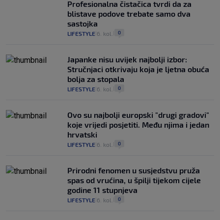
Profesionalna čistačica tvrdi da za
blistave podove trebate samo dva
sastojka
0
LIFESTYLE
6. kol.
|
|
Japanke nisu uvijek najbolji izbor:
Stručnjaci otkrivaju koja je ljetna obuća
bolja za stopala
0
LIFESTYLE
6. kol.
|
|
Ovo su najbolji europski "drugi gradovi"
koje vrijedi posjetiti. Među njima i jedan
hrvatski
0
LIFESTYLE
6. kol.
|
|
Prirodni fenomen u susjedstvu pruža
spas od vrućina, u špilji tijekom cijele
godine 11 stupnjeva
0
LIFESTYLE
6. kol.
|
|