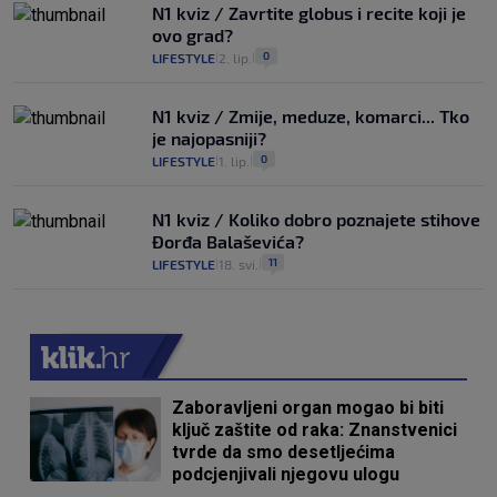
N1 kviz / Zavrtite globus i recite koji je
ovo grad?
0
LIFESTYLE
2. lip.
|
|
N1 kviz / Zmije, meduze, komarci... Tko
je najopasniji?
0
LIFESTYLE
1. lip.
|
|
N1 kviz / Koliko dobro poznajete stihove
Đorđa Balaševića?
11
LIFESTYLE
18. svi.
|
|
Zaboravljeni organ mogao bi biti
ključ zaštite od raka: Znanstvenici
tvrde da smo desetljećima
podcjenjivali njegovu ulogu