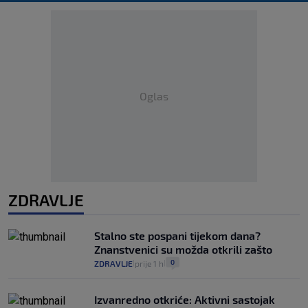
Oglas
ZDRAVLJE
Stalno ste pospani tijekom dana?
Znanstvenici su možda otkrili zašto
0
ZDRAVLJE
prije 1 h
|
|
Izvanredno otkriće: Aktivni sastojak