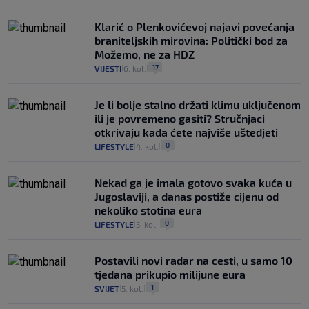
Klarić o Plenkovićevoj najavi povećanja
braniteljskih mirovina: Politički bod za
Možemo, ne za HDZ
17
VIJESTI
6. kol.
|
|
Je li bolje stalno držati klimu uključenom
ili je povremeno gasiti? Stručnjaci
otkrivaju kada ćete najviše uštedjeti
0
LIFESTYLE
4. kol.
|
|
Nekad ga je imala gotovo svaka kuća u
Jugoslaviji, a danas postiže cijenu od
nekoliko stotina eura
0
LIFESTYLE
5. kol.
|
|
Postavili novi radar na cesti, u samo 10
tjedana prikupio milijune eura
1
SVIJET
5. kol.
|
|