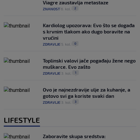
Viagre zaustavlja metastaze
2
ZNANOST
6. kol.
|
|
Kardiolog upozorava: Evo što se događa
s krvnim tlakom ako dugo boravite na
vrućini
0
ZDRAVLJE
5. kol.
|
|
Toplinski valovi jače pogađaju žene nego
muškarce. Evo zašto
1
ZDRAVLJE
3. kol.
|
|
Ovo je najnezdravije ulje za kuhanje, a
gotovo svi ga koriste svaki dan
3
ZDRAVLJE
3. kol.
|
|
LIFESTYLE
Zaboravite skupa sredstva: