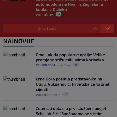
automobilom na Hvar iz Zagreba, a
koliko iz Osijeka
14
VIJESTI
2. kol.
|
|
"Kći je otišla na more, a zaboravila
zdravstvenu iskaznicu". Kakva su prava
Idi na Sport
pacijenata izvan mjesta prebivališta?
1
VIJESTI
1. kol.
NAJNOVIJE
|
|
Provjerili smo "što ćemo onda" ako
Plenković na 15 dana ukine mjere: "Ne bi
Gmail ukida popularne opcije: Velike
se dogodilo ništa. Vlada se zaljubila u te
promjene stižu milijunima korisnika
intervencije"
0
TEHNOLOGIJA
prije 17 min
|
|
25
VIJESTI
30. srp.
|
|
Crna Gora poslala predstavnika na
Oluju, Vuksanović: Hrvatska će to znati
cijeniti
0
VIJESTI
prije 19 min
|
|
Zelenski dolazi u prvi službeni posjet
Srbiji, Vučić: "Suočavamo se s istim