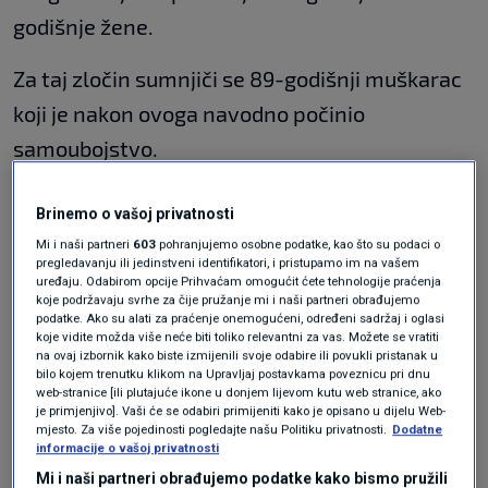
godišnje žene.
Za taj zločin sumnjiči se 89-godišnji muškarac
koji je nakon ovoga navodno počinio
samoubojstvo.
Ozljeđenoj ženi pružena je liječnička pomoć u
Brinemo o vašoj privatnosti
Općoj bolnici dr. Anđelko Višić u Bjelovaru.
Mi i naši partneri
603
pohranjujemo osobne podatke, kao što su podaci o
pregledavanju ili jedinstveni identifikatori, i pristupamo im na vašem
uređaju. Odabirom opcije Prihvaćam omogućit ćete tehnologije praćenja
Nakon očevida policija će objaviti više
koje podržavaju svrhe za čije pružanje mi i naši partneri obrađujemo
informacija o ovom slučaju.
podatke. Ako su alati za praćenje onemogućeni, određeni sadržaj i oglasi
koje vidite možda više neće biti toliko relevantni za vas. Možete se vratiti
na ovaj izbornik kako biste izmijenili svoje odabire ili povukli pristanak u
bilo kojem trenutku klikom na Upravljaj postavkama poveznicu pri dnu
Trump: Razgovarat ću sa Zelenskim i
web-stranice [ili plutajuće ikone u donjem lijevom kutu web stranice, ako
Putinom
je primjenjivo]. Vaši će se odabiri primijeniti kako je opisano u dijelu Web-
SVIJET
17. svi.
|
mjesto. Za više pojedinosti pogledajte našu Politiku privatnosti.
Dodatne
informacije o vašoj privatnosti
FOTO, VIDEO / Ovako izgleda dan
državnosti u Norveškoj
Mi i naši partneri obrađujemo podatke kako bismo pružili