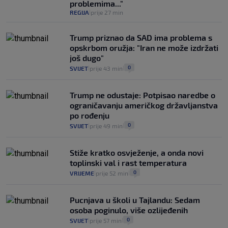
problemima..."
REGIJA
prije 27 min
|
Trump priznao da SAD ima problema s
opskrbom oružja: "Iran ne može izdržati
još dugo"
0
SVIJET
prije 43 min
|
|
Trump ne odustaje: Potpisao naredbe o
ograničavanju američkog državljanstva
po rođenju
0
SVIJET
prije 49 min
|
|
Stiže kratko osvježenje, a onda novi
toplinski val i rast temperatura
0
VRIJEME
prije 52 min
|
|
Pucnjava u školi u Tajlandu: Sedam
osoba poginulo, više ozlijeđenih
0
SVIJET
prije 57 min
|
|