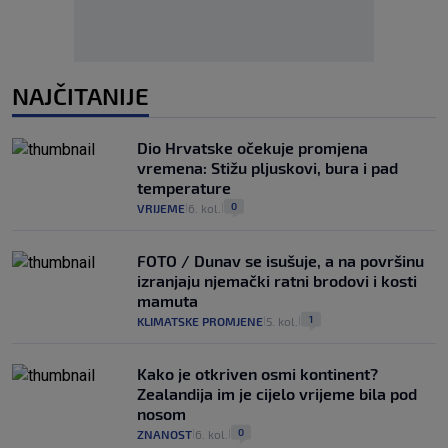
NAJČITANIJE
Dio Hrvatske očekuje promjena
vremena: Stižu pljuskovi, bura i pad
temperature
0
VRIJEME
6. kol.
|
|
FOTO / Dunav se isušuje, a na površinu
izranjaju njemački ratni brodovi i kosti
mamuta
1
KLIMATSKE PROMJENE
5. kol.
|
|
Kako je otkriven osmi kontinent?
Zealandija im je cijelo vrijeme bila pod
nosom
0
ZNANOST
6. kol.
|
|