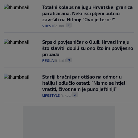
Totalni kolaps na jugu Hrvatske, granica
paralizirana. Neki iscrpljeni putnici
završili na Hitnoj: "Ovo je teror!"
8
VIJESTI
2. kol.
|
|
Srpski povjesničar o Oluji: Hrvati imaju
što slaviti, dobili su ono što im povijesno
pripada
4
REGIJA
6. kol.
|
|
Stariji bračni par otišao na odmor u
Italiju i odlučio ostati: "Nismo se htjeli
vratiti, život nam je puno jeftiniji"
2
LIFESTYLE
4. kol.
|
|