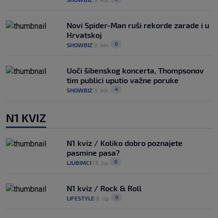
Novi Spider-Man ruši rekorde zarade i u
Hrvatskoj
0
SHOWBIZ
3. kol.
|
|
Uoči šibenskog koncerta, Thompsonov
tim publici uputio važne poruke
4
SHOWBIZ
3. kol.
|
|
N1 KVIZ
N1 kviz / Koliko dobro poznajete
pasmine pasa?
0
LJUBIMCI
13. lip.
|
|
N1 kviz / Rock & Roll
0
LIFESTYLE
8. lip.
|
|