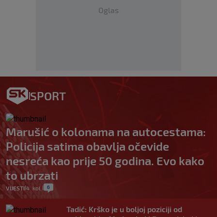
Oglas
SPORT
Marušić o kolonama na autocestama:
Policija satima obavlja očevide
nesreća kao prije 50 godina. Evo kako
to ubrzati
6
VIJESTI
4. kol.
|
|
Tadić: Krško je u boljoj poziciji od