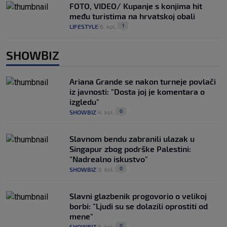
FOTO, VIDEO/ Kupanje s konjima hit
među turistima na hrvatskoj obali
1
LIFESTYLE
6. kol.
|
|
SHOWBIZ
Ariana Grande se nakon turneje povlači
iz javnosti: "Dosta joj je komentara o
izgledu"
0
SHOWBIZ
4. kol.
|
|
Slavnom bendu zabranili ulazak u
Singapur zbog podrške Palestini:
"Nadrealno iskustvo"
0
SHOWBIZ
3. kol.
|
|
Slavni glazbenik progovorio o velikoj
borbi: "Ljudi su se dolazili oprostiti od
mene"
0
SHOWBIZ
3. kol.
|
|