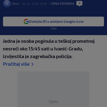
0
Hina
CRNA KRONIKA
18. lip. 2026. 19:58
|
|
|
Dodajte N1 u omiljeni Google izvor
Više
Jedna je osoba poginula u teškoj prometnoj
nesreći oko 15:45 sati u Ivanić-Gradu,
izvijestila je zagrebačka policija.
Pročitaj više
Oglas