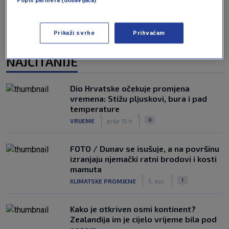
Popis partnera (dobavljača)
Prikaži svrhe
Prihvaćam
NAJČITANIJE
Dio Hrvatske očekuje promjena
vremena: Stižu pljuskovi, bura i pad
temperature
|
|
0
VRIJEME
prije 15 h
FOTO / Dunav se isušuje, a na površinu
izranjaju njemački ratni brodovi i kosti
mamuta
|
|
1
KLIMATSKE PROMJENE
5. kol.
Kako je otkriven osmi kontinent?
Zealandija im je cijelo vrijeme bila pod