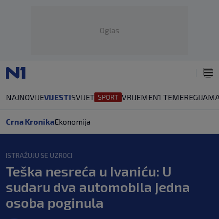
Oglas
NAJNOVIJE
VIJESTI
SVIJET
VRIJEME
N1 TEME
REGIJA
MA
Crna Kronika
Ekonomija
ISTRAŽUJU SE UZROCI
Teška nesreća u Ivaniću: U
sudaru dva automobila jedna
osoba poginula