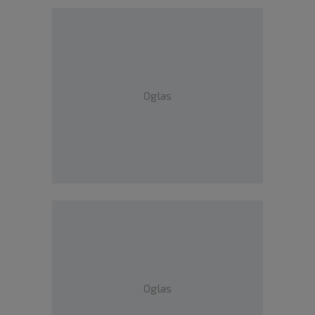
Oglas
Oglas