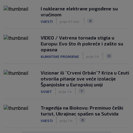
I nuklearne elektrane pogođene su
vrućinom
|
|
0
VIJESTI
prije 47 min.
VIDEO / Vatrena tornada stigla u
Europu: Evo što ih pokreće i zašto su
opasna
|
|
0
KLIMATSKE PROMJENE
prije 1 h
Vizionar ili "Crveni Orbán"? Kriza u Ceuti
otvorila pitanje sve veće izolacije
Španjolske u Europskoj uniji
|
|
1
SVIJET
prije 1 h
Tragedija na Biokovu: Preminuo češki
turist, Ukrajinac spašen sa Sutvida
|
|
0
VIJESTI
prije 1 h