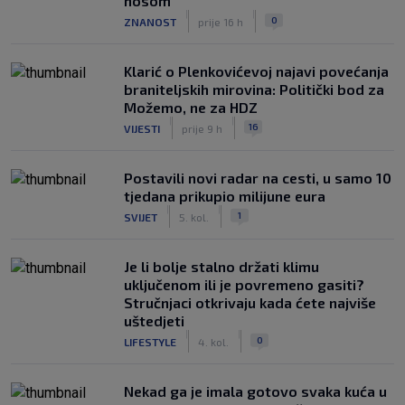
nosom
|
|
0
ZNANOST
prije 16 h
Klarić o Plenkovićevoj najavi povećanja
braniteljskih mirovina: Politički bod za
Možemo, ne za HDZ
|
|
16
VIJESTI
prije 9 h
Postavili novi radar na cesti, u samo 10
tjedana prikupio milijune eura
|
|
1
SVIJET
5. kol.
Je li bolje stalno držati klimu
uključenom ili je povremeno gasiti?
Stručnjaci otkrivaju kada ćete najviše
uštedjeti
|
|
0
LIFESTYLE
4. kol.
Nekad ga je imala gotovo svaka kuća u