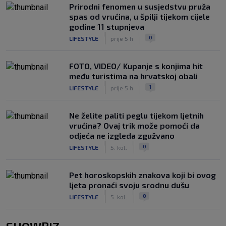
Prirodni fenomen u susjedstvu pruža
spas od vrućina, u špilji tijekom cijele
godine 11 stupnjeva
|
|
0
LIFESTYLE
prije 5 h
FOTO, VIDEO/ Kupanje s konjima hit
među turistima na hrvatskoj obali
|
|
1
LIFESTYLE
prije 5 h
Ne želite paliti peglu tijekom ljetnih
vrućina? Ovaj trik može pomoći da
odjeća ne izgleda zgužvano
|
|
0
LIFESTYLE
5. kol.
Pet horoskopskih znakova koji bi ovog
ljeta pronaći svoju srodnu dušu
|
|
0
LIFESTYLE
5. kol.