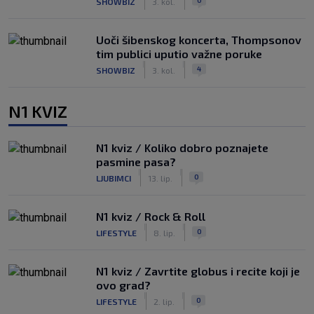
SHOWBIZ
3. kol.
Uoči šibenskog koncerta, Thompsonov
tim publici uputio važne poruke
|
|
4
SHOWBIZ
3. kol.
N1 KVIZ
N1 kviz / Koliko dobro poznajete
pasmine pasa?
|
|
0
LJUBIMCI
13. lip.
N1 kviz / Rock & Roll
|
|
0
LIFESTYLE
8. lip.
N1 kviz / Zavrtite globus i recite koji je
ovo grad?
|
|
0
LIFESTYLE
2. lip.