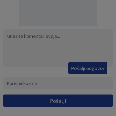
Pošalji odgovor
Pošalji