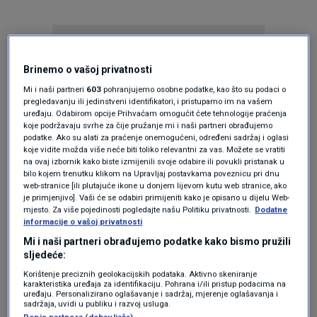
Brinemo o vašoj privatnosti
Mi i naši partneri
603
pohranjujemo osobne podatke, kao što su podaci o
pregledavanju ili jedinstveni identifikatori, i pristupamo im na vašem
Oglas
uređaju. Odabirom opcije Prihvaćam omogućit ćete tehnologije praćenja
koje podržavaju svrhe za čije pružanje mi i naši partneri obrađujemo
podatke. Ako su alati za praćenje onemogućeni, određeni sadržaj i oglasi
koje vidite možda više neće biti toliko relevantni za vas. Možete se vratiti
na ovaj izbornik kako biste izmijenili svoje odabire ili povukli pristanak u
bilo kojem trenutku klikom na Upravljaj postavkama poveznicu pri dnu
web-stranice [ili plutajuće ikone u donjem lijevom kutu web stranice, ako
je primjenjivo]. Vaši će se odabiri primijeniti kako je opisano u dijelu Web-
mjesto. Za više pojedinosti pogledajte našu Politiku privatnosti.
Dodatne
informacije o vašoj privatnosti
Mi i naši partneri obrađujemo podatke kako bismo pružili
sljedeće:
Korištenje preciznih geolokacijskih podataka. Aktivno skeniranje
karakteristika uređaja za identifikaciju. Pohrana i/ili pristup podacima na
Oglas
uređaju. Personalizirano oglašavanje i sadržaj, mjerenje oglašavanja i
sadržaja, uvidi u publiku i razvoj usluga.