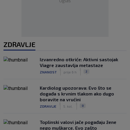
Oglas
ZDRAVLJE
Izvanredno otkriće: Aktivni sastojak
Viagre zaustavlja metastaze
|
|
2
ZNANOST
prije 6 h
Kardiolog upozorava: Evo što se
događa s krvnim tlakom ako dugo
boravite na vrućini
|
|
0
ZDRAVLJE
5. kol.
Toplinski valovi jače pogađaju žene
nego muškarce. Evo zašto