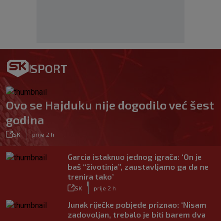
SPORT
Ovo se Hajduku nije dogodilo već šest
godina
|
SK
prije 2 h
Garcia istaknuo jednog igrača: ‘On je
baš “životinja”, zaustavljamo ga da ne
trenira tako’
|
SK
prije 2 h
Junak riječke pobjede priznao: ‘Nisam
zadovoljan, trebalo je biti barem dva