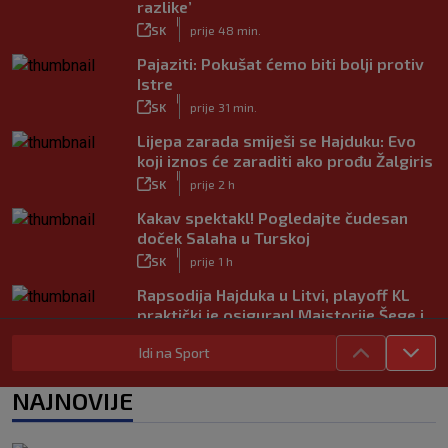
razlike’
|
SK
prije 48 min.
Pajaziti: Pokušat ćemo biti bolji protiv
Istre
|
SK
prije 31 min.
Lijepa zarada smiješi se Hajduku: Evo
koji iznos će zaraditi ako prođu Žalgiris
|
SK
prije 2 h
Kakav spektakl! Pogledajte čudesan
doček Salaha u Turskoj
|
SK
prije 1 h
Rapsodija Hajduka u Litvi, playoff KL
praktički je osiguran! Majstorije Šege i
Pajazitija
Idi na Sport
|
SK
prije 6 h
Neočekivani problemi za Dinamo:
NAJNOVIJE
Mišićeva zamjena zapela u Beogradu
|
SK
prije 1 h