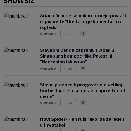
SHOWBIZ
Ariana Grande se nakon turneje povlači
iz javnosti: "Dosta joj je komentara o
izgledu"
|
|
0
SHOWBIZ
4. kol.
Slavnom bendu zabranili ulazak u
Singapur zbog podrške Palestini:
"Nadrealno iskustvo"
|
|
0
SHOWBIZ
3. kol.
Slavni glazbenik progovorio o velikoj
borbi: "Ljudi su se dolazili oprostiti od
mene"
|
|
0
SHOWBIZ
3. kol.
Novi Spider-Man ruši rekorde zarade i
u Hrvatskoj
|
|
0