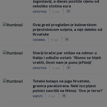
Jugoslaviji, a danas postiže cijenu od
nekoliko stotina eura
|
|
0
LIFESTYLE
5. kol.
Ovaj grad proglašen je kulinarskom
prijestolnicom svijeta, a nije daleko od
Hrvatske
|
|
0
COOKING
5. kol.
Stariji bračni par otišao na odmor u
Italiju i odlučio ostati: "Nismo se htjeli
vratiti, život nam je puno jeftiniji"
|
|
2
LIFESTYLE
4. kol.
Totalni kolaps na jugu Hrvatske,
granica paralizirana. Neki iscrpljeni
putnici završili na Hitnoj: "Ovo je teror!"
|
|
8
VIJESTI
2. kol.