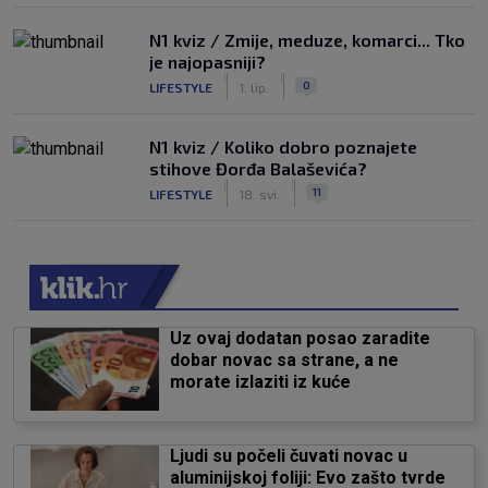
N1 kviz / Zmije, meduze, komarci... Tko
je najopasniji?
|
|
0
LIFESTYLE
1. lip.
N1 kviz / Koliko dobro poznajete
stihove Đorđa Balaševića?
|
|
11
LIFESTYLE
18. svi.
Uz ovaj dodatan posao zaradite
dobar novac sa strane, a ne
morate izlaziti iz kuće
Ljudi su počeli čuvati novac u
aluminijskoj foliji: Evo zašto tvrde