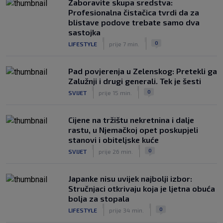
Zaboravite skupa sredstva:
Rijeka u Finsku nosi minimalnu
Profesionalna čistačica tvrdi da za
prednost, bivši vratar Dinama spriječio
blistave podove trebate samo dva
veću razliku
sastojka
|
|
|
SK
prije 2 h
0
LIFESTYLE
prije 7 min.
Pad povjerenja u Zelenskog: Pretekli ga
Zalužnji i drugi generali. Tek je šesti
|
|
0
SVIJET
prije 15 min.
Cijene na tržištu nekretnina i dalje
rastu, u Njemačkoj opet poskupjeli
stanovi i obiteljske kuće
|
|
0
SVIJET
prije 26 min.
Japanke nisu uvijek najbolji izbor:
Stručnjaci otkrivaju koja je ljetna obuća
bolja za stopala
|
|
0
LIFESTYLE
prije 34 min.