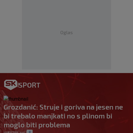
Oglas
SPORT
Grozdanić: Struje i goriva na jesen ne
bi trebalo manjkati no s plinom bi
moglo biti problema
0
VIJESTI
8. kol.
|
|