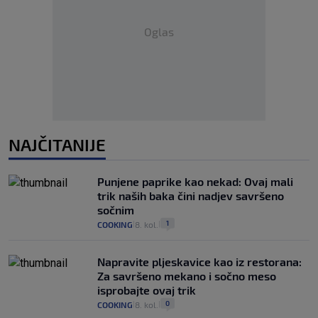
Oglas
NAJČITANIJE
Punjene paprike kao nekad: Ovaj mali
trik naših baka čini nadjev savršeno
sočnim
1
COOKING
8. kol.
|
|
Napravite pljeskavice kao iz restorana:
Za savršeno mekano i sočno meso
isprobajte ovaj trik
0
COOKING
8. kol.
|
|