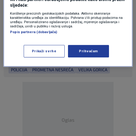
najčešće kupuju baš nju
sljedeće:
COOKING
17. tra.
|
Korištenje preciznih geolokacijskih podataka. Aktivno skeniranje
Pitali smo AI koji je najbolji grad za
karakteristika uređaja za identifikaciju. Pohrana i/ili pristup podacima na
uređaju. Personalizirano oglašavanje i sadržaj, mjerenje oglašavanja i
život u Hrvatskoj. Dobli smo čak 7
sadržaja, uvidi u publiku i razvoj usluga.
odgovora
Popis partnera (dobavljača)
MAGAZIN
25. ruj.
|
Prikaži svrhe
Prihvaćam
Teme
POLICIJA
PROMETNA NESREĆA
VELIKA GORICA
Oglas