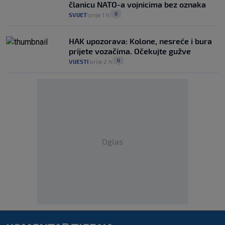
članicu NATO-a vojnicima bez oznaka
0
SVIJET
prije 1 h
|
|
HAK upozorava: Kolone, nesreće i bura
prijete vozačima. Očekujte gužve
0
VIJESTI
prije 2 h
|
|
Oglas