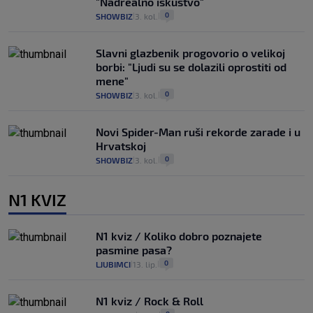
"Nadrealno iskustvo"
0
SHOWBIZ
3. kol.
|
|
Slavni glazbenik progovorio o velikoj
borbi: "Ljudi su se dolazili oprostiti od
mene"
0
SHOWBIZ
3. kol.
|
|
Novi Spider-Man ruši rekorde zarade i u
Hrvatskoj
0
SHOWBIZ
3. kol.
|
|
N1 KVIZ
N1 kviz / Koliko dobro poznajete
pasmine pasa?
0
LJUBIMCI
13. lip.
|
|
N1 kviz / Rock & Roll