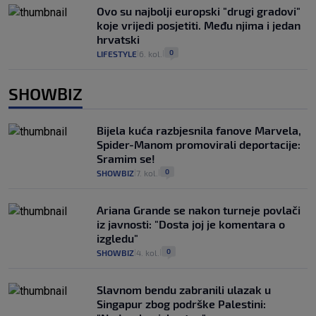
Ovo su najbolji europski "drugi gradovi"
koje vrijedi posjetiti. Među njima i jedan
hrvatski
0
LIFESTYLE
6. kol.
|
|
SHOWBIZ
Bijela kuća razbjesnila fanove Marvela,
Spider-Manom promovirali deportacije:
Sramim se!
0
SHOWBIZ
7. kol.
|
|
Ariana Grande se nakon turneje povlači
iz javnosti: "Dosta joj je komentara o
izgledu"
0
SHOWBIZ
4. kol.
|
|
Slavnom bendu zabranili ulazak u
Singapur zbog podrške Palestini: