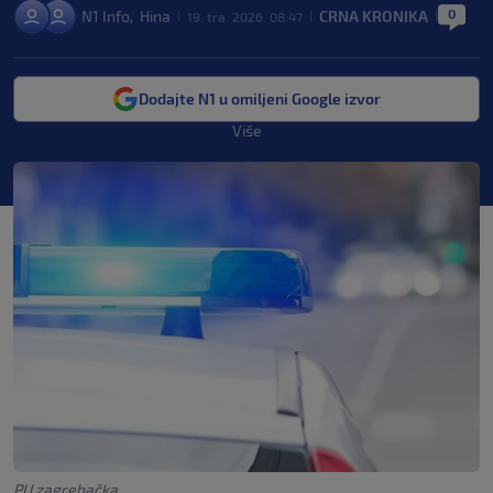
0
N1 Info
Hina
CRNA KRONIKA
,
19. tra. 2026. 08:47
|
|
|
Dodajte N1 u omiljeni Google izvor
Više
PU zagrebačka