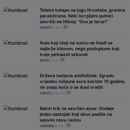
Totalni kolaps na jugu Hrvatske, granica
paralizirana. Neki iscrpljeni putnici
završili na Hitnoj: "Ovo je teror!"
8
VIJESTI
2. kol.
|
|
Auto koji stoji na suncu ne hladi se
najbrže klimom, nego postupkom koji
traje petnaest sekundi
0
AUTO
7. kol.
|
|
Država iseljava antifašiste: Zgradu
vrijednu milijune eura koriste 70 godina,
ne znaju hoće li se ikad vratiti
0
VIJESTI
prije 2 h
|
|
Bakin trik za savršen ajvar: Dodaje
jedan sastojak koji okus podiže na
sasvim novu razinu
0
COOKING
8. kol.
|
|