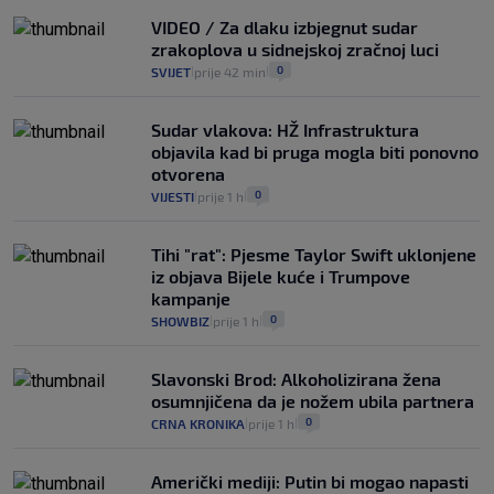
VIDEO / Za dlaku izbjegnut sudar
zrakoplova u sidnejskoj zračnoj luci
0
SVIJET
prije 42 min
|
|
Sudar vlakova: HŽ Infrastruktura
objavila kad bi pruga mogla biti ponovno
otvorena
0
VIJESTI
prije 1 h
|
|
Tihi "rat": Pjesme Taylor Swift uklonjene
iz objava Bijele kuće i Trumpove
kampanje
0
SHOWBIZ
prije 1 h
|
|
Slavonski Brod: Alkoholizirana žena
osumnjičena da je nožem ubila partnera
0
CRNA KRONIKA
prije 1 h
|
|
Američki mediji: Putin bi mogao napasti