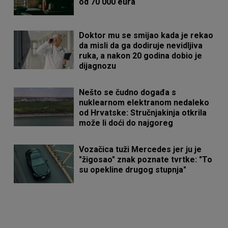
od 70 000 eura
Doktor mu se smijao kada je rekao
da misli da ga dodiruje nevidljiva
ruka, a nakon 20 godina dobio je
dijagnozu
Nešto se čudno događa s
nuklearnom elektranom nedaleko
od Hrvatske: Stručnjakinja otkrila
može li doći do najgoreg
Vozačica tuži Mercedes jer ju je
"žigosao" znak poznate tvrtke: "To
su opekline drugog stupnja"