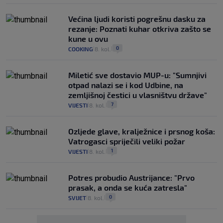
Većina ljudi koristi pogrešnu dasku za
rezanje: Poznati kuhar otkriva zašto se
kune u ovu
0
COOKING
8. kol.
|
|
Miletić sve dostavio MUP-u: "Sumnjivi
otpad nalazi se i kod Udbine, na
zemljišnoj čestici u vlasništvu države"
7
VIJESTI
8. kol.
|
|
Ozljede glave, kralježnice i prsnog koša:
Vatrogasci spriječili veliki požar
1
VIJESTI
8. kol.
|
|
Potres probudio Austrijance: "Prvo
prasak, a onda se kuća zatresla"
0
SVIJET
8. kol.
|
|