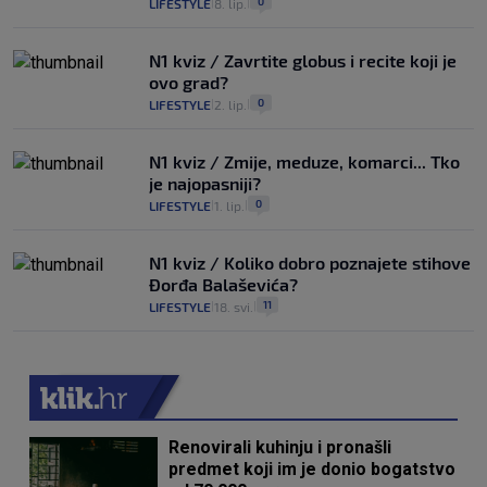
0
LIFESTYLE
8. lip.
|
|
N1 kviz / Zavrtite globus i recite koji je
ovo grad?
0
LIFESTYLE
2. lip.
|
|
N1 kviz / Zmije, meduze, komarci... Tko
je najopasniji?
0
LIFESTYLE
1. lip.
|
|
N1 kviz / Koliko dobro poznajete stihove
Đorđa Balaševića?
11
LIFESTYLE
18. svi.
|
|
Renovirali kuhinju i pronašli
predmet koji im je donio bogatstvo