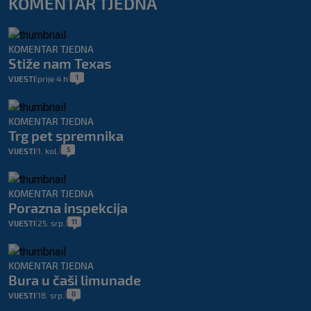
KOMENTAR TJEDNA
KOMENTAR TJEDNA
Stiže nam Texas
1
VIJESTI
prije 4 h
|
|
KOMENTAR TJEDNA
Trg pet spremnika
5
VIJESTI
1. kol.
|
|
KOMENTAR TJEDNA
Porazna inspekcija
11
VIJESTI
25. srp.
|
|
KOMENTAR TJEDNA
Bura u čaši limunade
0
VIJESTI
18. srp.
|
|