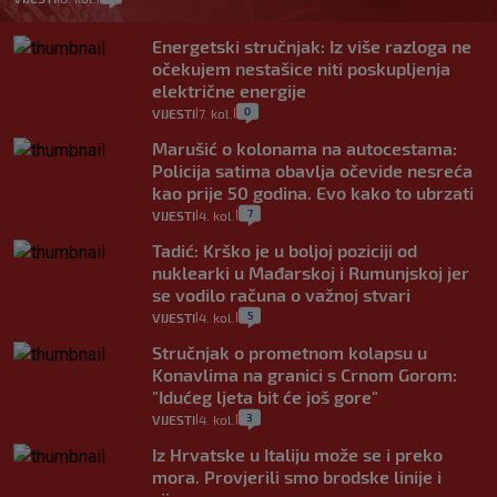
Energetski stručnjak: Iz više razloga ne
očekujem nestašice niti poskupljenja
električne energije
0
VIJESTI
7. kol.
|
|
Marušić o kolonama na autocestama:
Policija satima obavlja očevide nesreća
kao prije 50 godina. Evo kako to ubrzati
7
VIJESTI
4. kol.
|
|
Tadić: Krško je u boljoj poziciji od
nuklearki u Mađarskoj i Rumunjskoj jer
se vodilo računa o važnoj stvari
5
VIJESTI
4. kol.
|
|
Stručnjak o prometnom kolapsu u
Konavlima na granici s Crnom Gorom:
"Idućeg ljeta bit će još gore"
3
VIJESTI
4. kol.
|
|
Iz Hrvatske u Italiju može se i preko
mora. Provjerili smo brodske linije i