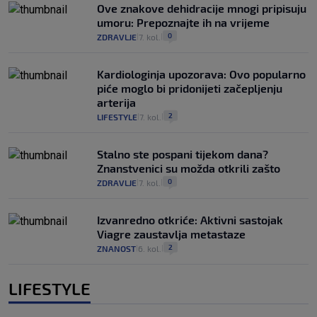
Ove znakove dehidracije mnogi pripisuju
umoru: Prepoznajte ih na vrijeme
0
ZDRAVLJE
7. kol.
|
|
Kardiologinja upozorava: Ovo popularno
piće moglo bi pridonijeti začepljenju
arterija
2
LIFESTYLE
7. kol.
|
|
Stalno ste pospani tijekom dana?
Znanstvenici su možda otkrili zašto
0
ZDRAVLJE
7. kol.
|
|
Izvanredno otkriće: Aktivni sastojak
Viagre zaustavlja metastaze
2
ZNANOST
6. kol.
|
|
LIFESTYLE