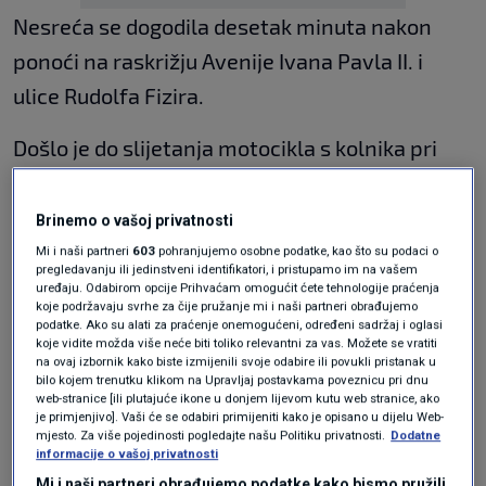
Nesreća se dogodila desetak minuta nakon
ponoći na raskrižju Avenije Ivana Pavla II. i
ulice Rudolfa Fizira.
Došlo je do slijetanja motocikla s kolnika pri
cemu je motociklist smrtno stradao.
Brinemo o vašoj privatnosti
PROČITAJTE JOŠ
Mi i naši partneri
603
pohranjujemo osobne podatke, kao što su podaci o
pregledavanju ili jedinstveni identifikatori, i pristupamo im na vašem
Žgomba o potresima u turizmu: Ako
uređaju. Odabirom opcije Prihvaćam omogućit ćete tehnologije praćenja
koje podržavaju svrhe za čije pružanje mi i naši partneri obrađujemo
ostali jako spuste cijene, ne smijemo
podatke. Ako su alati za praćenje onemogućeni, određeni sadržaj i oglasi
stajati po strani
koje vidite možda više neće biti toliko relevantni za vas. Možete se vratiti
EKONOMIJA
18. tra.
|
na ovaj izbornik kako biste izmijenili svoje odabire ili povukli pristanak u
bilo kojem trenutku klikom na Upravljaj postavkama poveznicu pri dnu
Bolje je od mlijeka u kavi, ali malo
web-stranice [ili plutajuće ikone u donjem lijevom kutu web stranice, ako
tko ga pije: Pomaže crijevima,
je primjenjivo]. Vaši će se odabiri primijeniti kako je opisano u dijelu Web-
kolesterolu i kontroli apetita
mjesto. Za više pojedinosti pogledajte našu Politiku privatnosti.
Dodatne
COOKING
17. tra.
|
informacije o vašoj privatnosti
Ovo je najnezdravija riba, a svi
Mi i naši partneri obrađujemo podatke kako bismo pružili