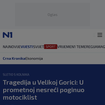
Oglas
NAJNOVIJE
VIJESTI
SVIJET
VRIJEME
N1 TEME
REGIJA
MAG
Crna Kronika
Ekonomija
SLETIO S KOLNIKA
Tragedija u Velikoj Gorici: U
prometnoj nesreći poginuo
motociklist