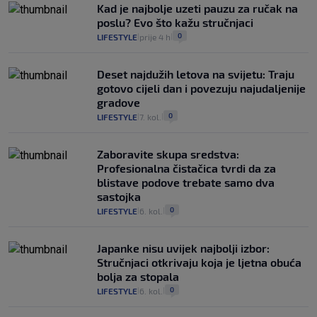
Kad je najbolje uzeti pauzu za ručak na
poslu? Evo što kažu stručnjaci
0
LIFESTYLE
prije 4 h
|
|
Deset najdužih letova na svijetu: Traju
gotovo cijeli dan i povezuju najudaljenije
gradove
0
LIFESTYLE
7. kol.
|
|
Zaboravite skupa sredstva:
Profesionalna čistačica tvrdi da za
blistave podove trebate samo dva
sastojka
0
LIFESTYLE
6. kol.
|
|
Japanke nisu uvijek najbolji izbor:
Stručnjaci otkrivaju koja je ljetna obuća
bolja za stopala
0
LIFESTYLE
6. kol.
|
|