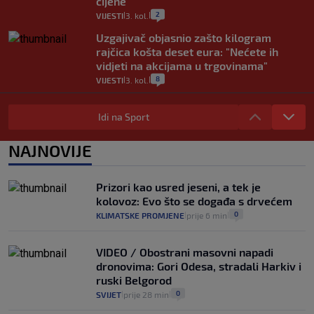
cijene
2
VIJESTI
3. kol.
|
|
Uzgajivač objasnio zašto kilogram
rajčica košta deset eura: "Nećete ih
vidjeti na akcijama u trgovinama"
8
VIJESTI
3. kol.
|
|
Selidba je jedno od stresnijih iskustava.
Evo aktualnih cijena i nekoliko savjeta
Idi na Sport
da prođe što lakše i jeftinije
0
VIJESTI
2. kol.
NAJNOVIJE
|
|
Izračunali smo koliko košta putovanje
automobilom na Hvar iz Zagreba, a
Prizori kao usred jeseni, a tek je
koliko iz Osijeka
kolovoz: Evo što se događa s drvećem
14
VIJESTI
2. kol.
|
|
0
KLIMATSKE PROMJENE
prije 6 min
|
|
VIDEO / Obostrani masovni napadi
dronovima: Gori Odesa, stradali Harkiv i
ruski Belgorod
0
SVIJET
prije 28 min
|
|