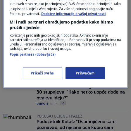
kutu web stranice, ako je primjenjivo]. Vaši će se odabiri primijeniti kako
je opisano u dijelu Web-mjesto. Za više pojedinosti pogledajte našu
TRAGEDIJA U VELIKOJ GORICI
Politiku privatnosti.
Dodatne informacije o vašoj privatnosti
U školu stiže krizni tim: Učiteljice i hitna
pomoć 50 minuta pokušavale spasiti
Mi i naši partneri obrađujemo podatke kako bismo
dječaka
pružili sljedeće:
3
CRNA KRONIKA
|
8. lip.
|
Korištenje preciznih geolokacijskih podataka. Aktivno skeniranje
karakteristika uređaja za identifikaciju. Pohrana i/ili pristup podacima na
uređaju. Personalizirano oglašavanje i sadržaj, mjerenje oglašavanja i
TRAGEDIJA U VELIKOJ GORICI
sadržaja, uvidi u publiku i razvoj usluga.
Pravobraniteljica: Molimo medije i sve
Popis partnera (dobavljača)
građane za solidarnost i suzdržavanje od
preuranjenih interpretacija
0
VIJESTI
|
8. lip.
|
Prikaži svrhe
Prihvaćam
KOD VELIKE GORICE
Lancima vezali štene za grob i ostavili na
30 stupnjeva: "Kako netko uopće dođe na
ovakvu ideju?"
2
VIJESTI
|
4. lip.
|
POKUŠAJ UCJENE I PALEŽ
Poduzetnik Kulaš: "Osumnjičenu sam
poznavao, od njezina oca kupio sam