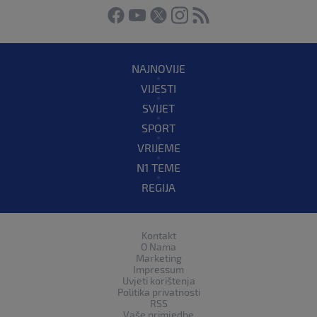
NAJNOVIJE
VIJESTI
SVIJET
SPORT
VRIJEME
N1 TEME
REGIJA
Kontakt
O Nama
Marketing
Impressum
Uvjeti korištenja
Politika privatnosti
RSS
Vaše primjedbe