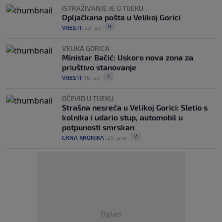
ISTRAŽIVANJE JE U TIJEKU
Opljačkana pošta u Velikoj Gorici
0
VIJESTI
|
23. sij.
|
VELIKA GORICA
Ministar Bačić: Uskoro nova zona za
priuštivo stanovanje
1
VIJESTI
|
16. sij.
|
OČEVID U TIJEKU
Strašna nesreća u Velikoj Gorici: Sletio s
kolnika i udario stup, automobil u
potpunosti smrskan
2
CRNA KRONIKA
|
29. pro.
|
Oglas