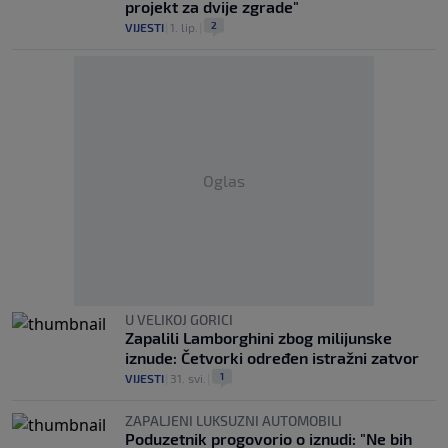
projekt za dvije zgrade"
2
VIJESTI
|
1. lip.
|
Oglas
U VELIKOJ GORICI
Zapalili Lamborghini zbog milijunske
iznude: Četvorki određen istražni zatvor
1
VIJESTI
|
31. svi.
|
ZAPALJENI LUKSUZNI AUTOMOBILI
Poduzetnik progovorio o iznudi: "Ne bih