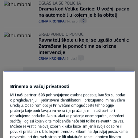
OGLASILA SE POLICIJA
Drama kod Velike Gorice: U vožnji pucao
na automobil u kojem je bila obitelj
0
CRNA KRONIKA
|
14. srp.
|
GRAD PONUDIO POMOĆ
Ravnatelj škole u kojoj se ugušio učenik:
Zatražena je pomoć tima za krizne
intervencije
1
CRNA KRONIKA
|
9. lip.
|
Brinemo o vašoj privatnosti
Mi i naši partneri
603
pohranjujemo osobne podatke, kao što su podaci
o pregledavanju ili jedinstveni identifikatori, i pristupamo im na vašem
Oglas
uređaju. Odabirom opcije Prihvaćam omogućit ćete tehnologije
praćenja koje podržavaju svrhe za čije pružanje mi i naši partneri
obrađujemo podatke. Ako su alati za praćenje onemogućeni, određeni
sadržaj i oglasi koje vidite možda više neće biti toliko relevantni za vas.
Možete se vratiti na ovaj izbornik kako biste izmijenili svoje odabire ili
povukli pristanak u bilo kojem trenutku klikom na Upravljaj postavkama
poveznicu pri dnu web-stranice [ili plutajuće ikone u donjem lijevom