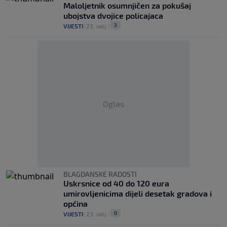
Maloljetnik osumnjičen za pokušaj
ubojstva dvojice policajaca
3
VIJESTI
|
23. velj.
|
Oglas
BLAGDANSKE RADOSTI
Uskrsnice od 40 do 120 eura
umirovljenicima dijeli desetak gradova i
općina
0
VIJESTI
|
23. velj.
|