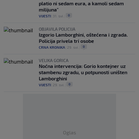
platio ni sedam eura, a kamoli sedam
milijuna"
0
VIJESTI
|
31. svi.
|
OBJAVILA POLICIJA
Izgorio Lamborghini, oštećena i zgrada.
Policija privela tri osobe
0
CRNA KRONIKA
|
29. svi.
|
VELIKA GORICA
Noćna intervencija: Gorio kontejner uz
stambenu zgradu, u potpunosti uništen
Lamborghini
0
VIJESTI
|
29. svi.
|
Oglas