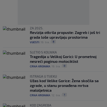
ZA 2025.
Revizija otkrila propuste: Zagreb i još tri
grada loše upravljaju prostorima
8
VIJESTI
|
19. tra.
|
SLETIO S KOLNIKA
Tragedija u Velikoj Gorici: U prometnoj
nesreći poginuo motociklist
0
CRNA KRONIKA
|
19. tra.
|
ISTRAGA U TIJEKU
Užas kod Velike Gorice: Žena skočila sa
zgrade, u stanu pronađena mrtva
maloljetnica
1
CRNA KRONIKA
|
12. tra.
|
KOD ZAGREBA