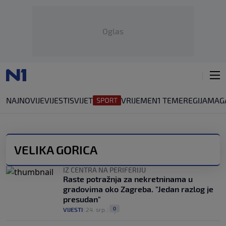
Oglas
NAJNOVIJE
VIJESTI
SVIJET
VRIJEME
N1 TEME
REGIJA
MAG
VELIKA GORICA
IZ CENTRA NA PERIFERIJU
Raste potražnja za nekretninama u
gradovima oko Zagreba. "Jedan razlog je
presudan"
0
VIJESTI
|
24. srp.
|