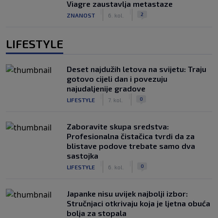
Viagre zaustavlja metastaze
|
|
2
ZNANOST
6. kol.
LIFESTYLE
Deset najdužih letova na svijetu: Traju
gotovo cijeli dan i povezuju
najudaljenije gradove
|
|
0
LIFESTYLE
7. kol.
Zaboravite skupa sredstva:
Profesionalna čistačica tvrdi da za
blistave podove trebate samo dva
sastojka
|
|
0
LIFESTYLE
6. kol.
Japanke nisu uvijek najbolji izbor:
Stručnjaci otkrivaju koja je ljetna obuća
bolja za stopala