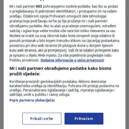
Mi i naši partneri
603
pohranjujemo osobne podatke, kao što su podaci
Oglas
o pregledavanju ili jedinstveni identifikatori, i pristupamo im na vašem
uređaju. Odabirom opcije Prihvaćam omogućit ćete tehnologije
praćenja koje podržavaju svrhe za čije pružanje mi i naši partneri
obrađujemo podatke. Ako su alati za praćenje onemogućeni, određeni
sadržaj i oglasi koje vidite možda više neće biti toliko relevantni za vas.
Možete se vratiti na ovaj izbornik kako biste izmijenili svoje odabire ili
povukli pristanak u bilo kojem trenutku klikom na Upravljaj postavkama
poveznicu pri dnu web-stranice [ili plutajuće ikone u donjem lijevom
kutu web stranice, ako je primjenjivo]. Vaši će se odabiri primijeniti kako
je opisano u dijelu Web-mjesto. Za više pojedinosti pogledajte našu
Politiku privatnosti.
Dodatne informacije o vašoj privatnosti
Mi i naši partneri obrađujemo podatke kako bismo
pružili sljedeće:
Oglas
Korištenje preciznih geolokacijskih podataka. Aktivno skeniranje
karakteristika uređaja za identifikaciju. Pohrana i/ili pristup podacima na
uređaju. Personalizirano oglašavanje i sadržaj, mjerenje oglašavanja i
sadržaja, uvidi u publiku i razvoj usluga.
Popis partnera (dobavljača)
Prikaži svrhe
Prihvaćam
NAJČITANIJE