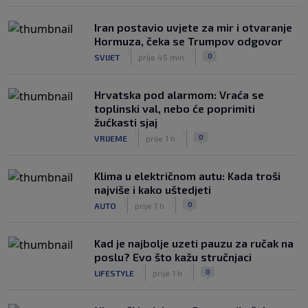
Iran postavio uvjete za mir i otvaranje
Hormuza, čeka se Trumpov odgovor
|
|
0
SVIJET
prije 45 min
Hrvatska pod alarmom: Vraća se
toplinski val, nebo će poprimiti
žućkasti sjaj
|
|
0
VRIJEME
prije 1 h
Klima u električnom autu: Kada troši
najviše i kako uštedjeti
|
|
0
AUTO
prije 1 h
Kad je najbolje uzeti pauzu za ručak na
poslu? Evo što kažu stručnjaci
|
|
0
LIFESTYLE
prije 1 h