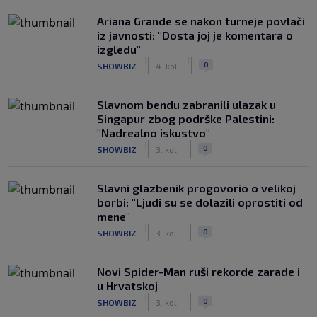
Ariana Grande se nakon turneje povlači
iz javnosti: "Dosta joj je komentara o
izgledu"
|
|
0
SHOWBIZ
4. kol.
Slavnom bendu zabranili ulazak u
Singapur zbog podrške Palestini:
"Nadrealno iskustvo"
|
|
0
SHOWBIZ
3. kol.
Slavni glazbenik progovorio o velikoj
borbi: "Ljudi su se dolazili oprostiti od
mene"
|
|
0
SHOWBIZ
3. kol.
Novi Spider-Man ruši rekorde zarade i
u Hrvatskoj
|
|
0
SHOWBIZ
3. kol.