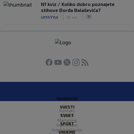
N1 kviz / Koliko dobro poznajete
stihove Đorđa Balaševića?
|
|
11
LIFESTYLE
18. svi.
NAJNOVIJE
VIJESTI
Kontakt
O Nama
SVIJET
Marketing
SPORT
Impressum
Uvjeti korištenja
VRIJEME