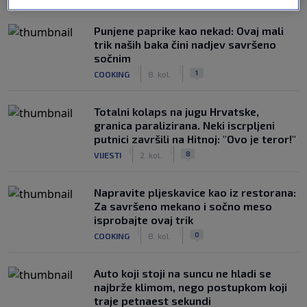
Punjene paprike kao nekad: Ovaj mali
trik naših baka čini nadjev savršeno
sočnim
|
|
1
COOKING
8. kol.
Totalni kolaps na jugu Hrvatske,
granica paralizirana. Neki iscrpljeni
putnici završili na Hitnoj: "Ovo je teror!"
|
|
8
VIJESTI
2. kol.
Napravite pljeskavice kao iz restorana:
Za savršeno mekano i sočno meso
isprobajte ovaj trik
|
|
0
COOKING
8. kol.
Auto koji stoji na suncu ne hladi se
najbrže klimom, nego postupkom koji
traje petnaest sekundi