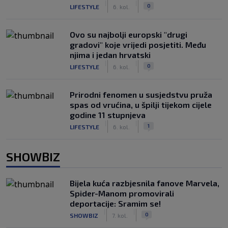
|
|
0
LIFESTYLE
6. kol.
Ovo su najbolji europski "drugi
gradovi" koje vrijedi posjetiti. Među
njima i jedan hrvatski
|
|
0
LIFESTYLE
6. kol.
Prirodni fenomen u susjedstvu pruža
spas od vrućina, u špilji tijekom cijele
godine 11 stupnjeva
|
|
1
LIFESTYLE
6. kol.
SHOWBIZ
Bijela kuća razbjesnila fanove Marvela,
Spider-Manom promovirali
deportacije: Sramim se!
|
|
0
SHOWBIZ
7. kol.