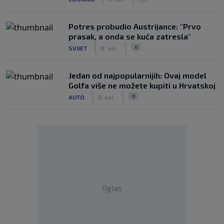
Potres probudio Austrijance: "Prvo
prasak, a onda se kuća zatresla"
|
|
0
SVIJET
8. kol.
Jedan od najpopularnijih: Ovaj model
Golfa više ne možete kupiti u Hrvatskoj
|
|
0
AUTO
8. kol.
Oglas