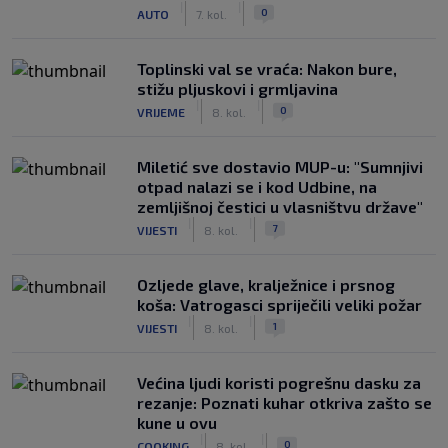
|
|
0
AUTO
7. kol.
Toplinski val se vraća: Nakon bure,
stižu pljuskovi i grmljavina
|
|
0
VRIJEME
8. kol.
Miletić sve dostavio MUP-u: "Sumnjivi
otpad nalazi se i kod Udbine, na
zemljišnoj čestici u vlasništvu države"
|
|
7
VIJESTI
8. kol.
Ozljede glave, kralježnice i prsnog
koša: Vatrogasci spriječili veliki požar
|
|
1
VIJESTI
8. kol.
Većina ljudi koristi pogrešnu dasku za
rezanje: Poznati kuhar otkriva zašto se
kune u ovu
|
|
0
COOKING
8. kol.