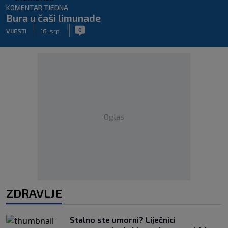
KOMENTAR TJEDNA
Bura u čaši limunade
|
|
0
VIJESTI
18. srp.
Oglas
ZDRAVLJE
Stalno ste umorni? Liječnici