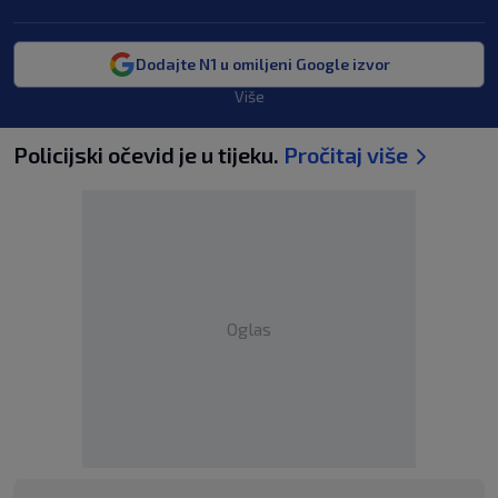
Dodajte N1 u omiljeni Google izvor
Više
Policijski očevid je u tijeku.
Pročitaj više
Oglas