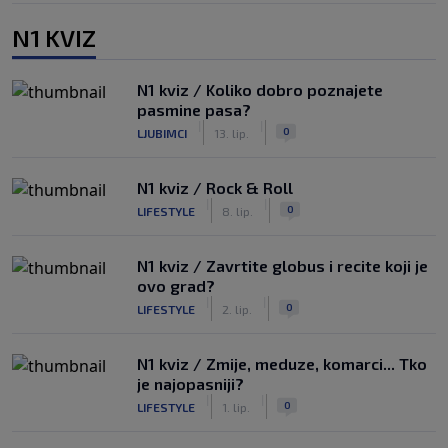
N1 KVIZ
N1 kviz / Koliko dobro poznajete
pasmine pasa?
|
|
0
LJUBIMCI
13. lip.
N1 kviz / Rock & Roll
|
|
0
LIFESTYLE
8. lip.
N1 kviz / Zavrtite globus i recite koji je
ovo grad?
|
|
0
LIFESTYLE
2. lip.
N1 kviz / Zmije, meduze, komarci... Tko
je najopasniji?
|
|
0
LIFESTYLE
1. lip.