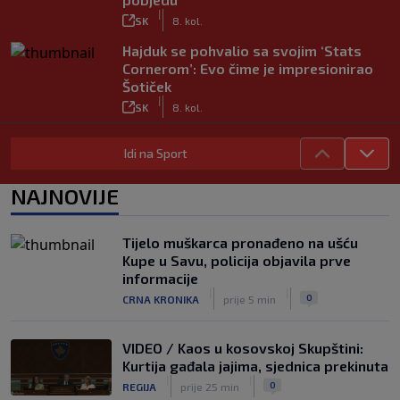
|
SK
8. kol.
Hajduk se pohvalio sa svojim ‘Stats
Cornerom’: Evo čime je impresionirao
Šotiček
|
SK
8. kol.
Vlašić strijelac za Torino; ova gesta sve
Idi na Sport
govori o njegovom statusu
|
SK
8. kol.
NAJNOVIJE
Trener Osijeka nakon demoliranja
Rudeša: ‘Pokazali smo puni potencijal’
|
Tijelo muškarca pronađeno na ušću
SK
8. kol.
Kupe u Savu, policija objavila prve
VIDEO / Potez kakav se rijetko viđa:
informacije
Kada pomoć nije stigla, na rukama je
|
|
0
CRNA KRONIKA
prije 5 min
iznio suigrača u bolovima
|
SK
8. kol.
VIDEO / Kaos u kosovskoj Skupštini:
Kurtija gađala jajima, sjednica prekinuta
|
|
0
REGIJA
prije 25 min