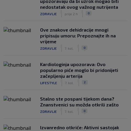
upozoravaju da bi uzrok mogao biti
nedostatak ovog važnog nutrijenta
|
|
0
ZDRAVLJE
prije 2 h
Ove znakove dehidracije mnogi
pripisuju umoru: Prepoznajte ih na
vrijeme
|
|
0
ZDRAVLJE
7. kol.
Kardiologinja upozorava: Ovo
popularno piće moglo bi pridonijeti
začepljenju arterija
|
|
2
LIFESTYLE
7. kol.
Stalno ste pospani tijekom dana?
Znanstvenici su možda otkrili zašto
|
|
0
ZDRAVLJE
7. kol.
Izvanredno otkriće: Aktivni sastojak