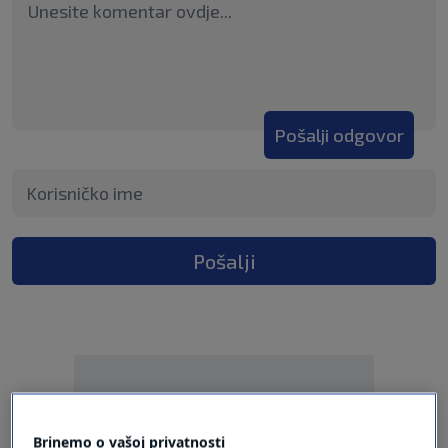
Pošalji odgovor
Pošalji
Brinemo o vašoj privatnosti