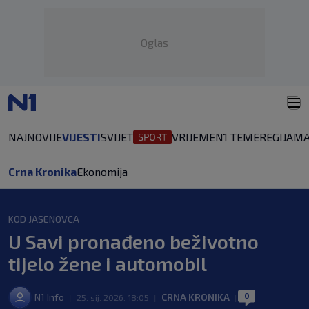
Oglas
NAJNOVIJE
VIJESTI
SVIJET
VRIJEME
N1 TEME
REGIJA
MA
Crna Kronika
Ekonomija
KOD JASENOVCA
U Savi pronađeno beživotno
tijelo žene i automobil
0
N1 Info
CRNA KRONIKA
|
25. sij. 2026. 18:05
|
|