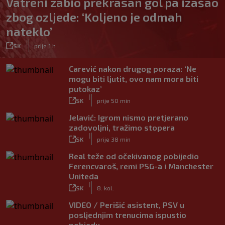
Vatreni zabio prekrasan gol pa izašao
zbog ozljede: ‘Koljeno je odmah
nateklo’
|
SK
prije 1 h
Carević nakon drugog poraza: ‘Ne
mogu biti ljutit, ovo nam mora biti
putokaz’
|
SK
prije 50 min
Jelavić: Igrom nismo pretjerano
zadovoljni, tražimo stopera
|
SK
prije 38 min
Real teže od očekivanog pobijedio
Ferencvaroš, remi PSG-a i Manchester
Uniteda
|
SK
8. kol.
VIDEO / Perišić asistent, PSV u
posljednjim trenucima ispustio
pobjedu