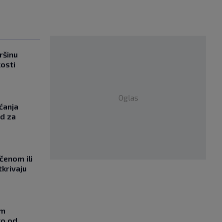
ršinu
kosti
Oglas
ćanja
od za
učenom ili
tkrivaju
om
ko od