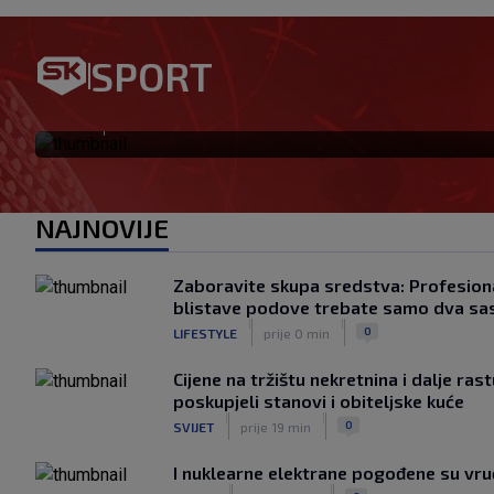
Bosančić: Nadam se da su se 
SPORT
da ću igrati na Poljudu
|
SK
prije 39 min
NAJNOVIJE
Zaboravite skupa sredstva: Profesiona
blistave podove trebate samo dva sa
|
|
0
LIFESTYLE
prije 0 min
Cijene na tržištu nekretnina i dalje ras
poskupjeli stanovi i obiteljske kuće
|
|
0
SVIJET
prije 19 min
I nuklearne elektrane pogođene su vr
|
|