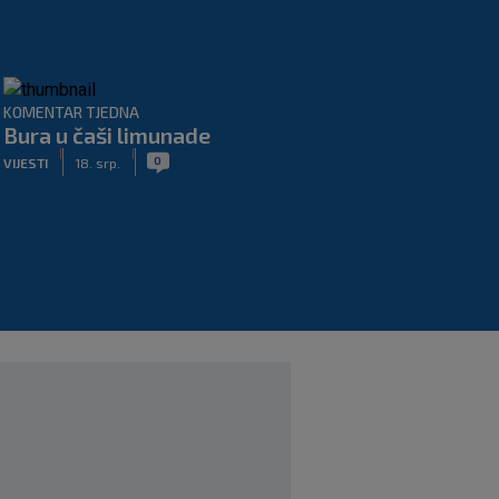
KOMENTAR TJEDNA
Bura u čaši limunade
|
|
0
VIJESTI
18. srp.