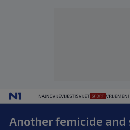
NAJNOVIJE
VIJESTI
SVIJET
VRIJEME
N1
Another femicide and 