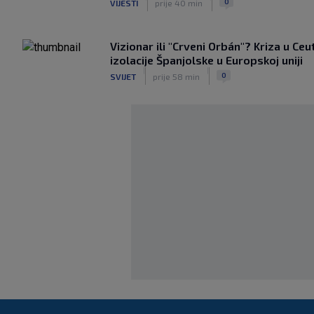
0
VIJESTI
prije 40 min
Vizionar ili "Crveni Orbán"? Kriza u Ceu
izolacije Španjolske u Europskoj uniji
|
|
0
SVIJET
prije 58 min