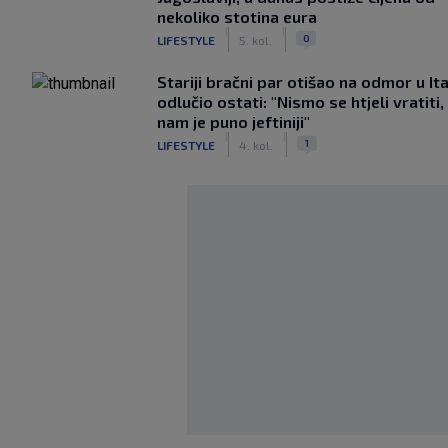
nekoliko stotina eura
|
|
0
LIFESTYLE
5. kol.
Stariji bračni par otišao na odmor u Ital
odlučio ostati: "Nismo se htjeli vratiti,
nam je puno jeftiniji"
|
|
1
LIFESTYLE
4. kol.