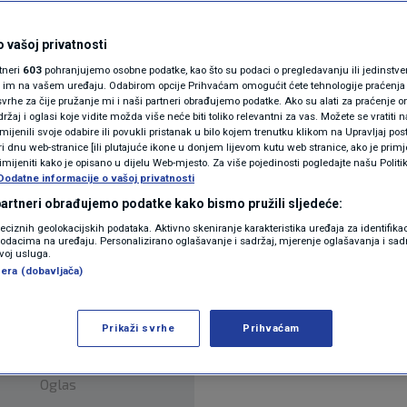
N1(DIS)INFO
entara
KLIMATSKE PROMJENE
 vašoj privatnosti
rtneri
603
pohranjujemo osobne podatke, kao što su podaci o pregledavanju ili jedinstveni 
FOTO
o im na vašem uređaju. Odabirom opcije Prihvaćam omogućit ćete tehnologije praćenja
vrhe za čije pružanje mi i naši partneri obrađujemo podatke. Ako su alati za praćenje
žaj i oglasi koje vidite možda više neće biti toliko relevantni za vas. Možete se vratiti n
VIDEO
zmijenili svoje odabire ili povukli pristanak u bilo kojem trenutku klikom na Upravljaj p
i dnu web-stranice [ili plutajuće ikone u donjem lijevom kutu web stranice, ako je primje
rimijeniti kako je opisano u dijelu Web-mjesto. Za više pojedinosti pogledajte našu Politi
egovina were shocked by another femicide and su
Dodatne informacije o vašoj privatnosti
 partneri obrađujemo podatke kako bismo pružili sljedeće:
ocal body builder committed mass murder in the sa
reciznih geolokacijskih podataka. Aktivno skeniranje karakteristika uređaja za identifika
j više
p podacima na uređaju. Personalizirano oglašavanje i sadržaj, mjerenje oglašavanja i sadr
zvoj usluga.
era (dobavljača)
Prikaži svrhe
Prihvaćam
Oglas