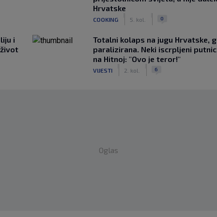
Hrvatske
|
|
0
COOKING
5. kol.
iju i
Totalni kolaps na jugu Hrvatske, g
 život
paralizirana. Neki iscrpljeni putnici
na Hitnoj: "Ovo je teror!"
|
|
6
VIJESTI
2. kol.
Oglas