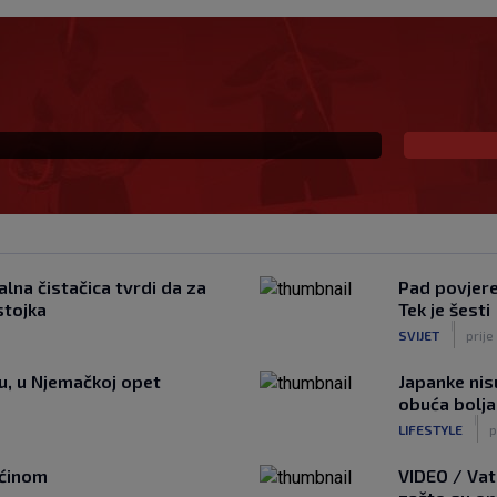
pravila promijenila i
lna čistačica tvrdi da za
Pad povjeren
stojka
Tek je šesti
|
SVIJET
prije
tu, u Njemačkoj opet
Japanke nisu
obuća bolja
|
LIFESTYLE
p
ućinom
VIDEO / Vat