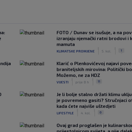
na:
FOTO / Dunav se isušuje, a na pov
e
izranjaju njemački ratni brodovi i 
mamuta
|
|
1
KLIMATSKE PROMJENE
5. kol.
ndija
Klarić o Plenkovićevoj najavi pove
braniteljskih mirovina: Politički b
Možemo, ne za HDZ
|
|
11
VIJESTI
prije 8 h
0
Je li bolje stalno držati klimu uklj
je povremeno gasiti? Stručnjaci o
kada ćete najviše uštedjeti
|
|
0
LIFESTYLE
4. kol.
Ovaj grad proglašen je kulinarsk
prijestolnicom svijeta, a nije dale