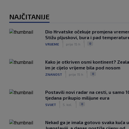
NAJČITANIJE
Dio Hrvatske očekuje promjena vreme
Stižu pljuskovi, bura i pad temperatur
|
|
0
VRIJEME
prije 15 h
Kako je otkriven osmi kontinent? Zeala
im je cijelo vrijeme bila pod nosom
|
|
0
ZNANOST
prije 15 h
Postavili novi radar na cesti, u samo 1
tjedana prikupio milijune eura
|
|
0
SVIJET
5. kol.
Nekad ga je imala gotovo svaka kuća u
Jugoslaviji, a danas postiže cijenu od