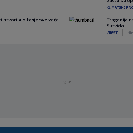
zašto su o
KLIMATSKE PR
ti otvorila pitanje sve veće
Tragedija n
Sutvida
|
VIJESTI
prije
Oglas