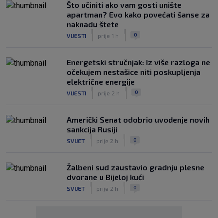
Što učiniti ako vam gosti unište
apartman? Evo kako povećati šanse za
naknadu štete
|
|
0
VIJESTI
prije 1 h
Energetski stručnjak: Iz više razloga ne
očekujem nestašice niti poskupljenja
električne energije
|
|
0
VIJESTI
prije 2 h
Američki Senat odobrio uvođenje novih
sankcija Rusiji
|
|
0
SVIJET
prije 2 h
Žalbeni sud zaustavio gradnju plesne
dvorane u Bijeloj kući
|
|
0
SVIJET
prije 2 h