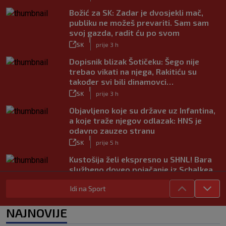
Božić za SK: Zadar je dvosjekli mač,
publiku ne možeš prevariti. Sam sam
svoj gazda, radit ću po svom
|
SK
prije 3 h
Dopisnik blizak Šotičeku: Šego nije
trebao vikati na njega, Rakitiću su
također svi bili dinamovci…
|
SK
prije 3 h
Objavljeno koje su države uz Infantina,
a koje traže njegov odlazak: HNS je
odavno zauzeo stranu
|
SK
prije 5 h
Kustošija želi ekspresno u SHNL! Bara
službeno doveo pojačanje iz Schalkea
|
SK
prije 5 h
Idi na Sport
Tomiyasu se vraća u Premier ligu,
postat će suigrač bivšeg Vatrenog
NAJNOVIJE
|
SK
prije 4 h