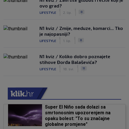
ovo grad?
|
|
0
LIFESTYLE
2. lip.
N1 kviz / Zmije, meduze, komarci... Tko
je najopasniji?
|
|
0
LIFESTYLE
1. lip.
N1 kviz / Koliko dobro poznajete
stihove Đorđa Balaševića?
|
|
11
LIFESTYLE
18. svi.
Super El Niño sada dolazi sa
smrtonosnim upozorenjem na
opaku bolest: "To su značajne
globalne promjene"