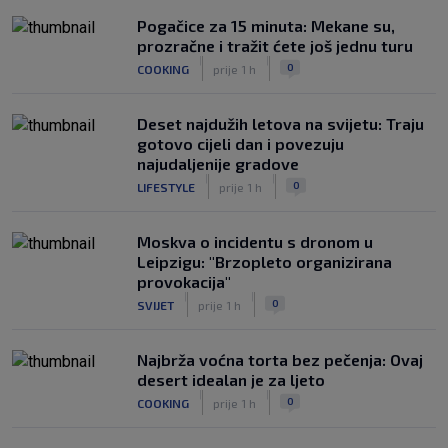
Veliko priznanje za hrvatskog
Pogačice za 15 minuta: Mekane su,
stručnjaka: Jurica Žuža novi je pomoćni
prozračne i tražit ćete još jednu turu
trener Barcelone
|
|
0
COOKING
prije 1 h
|
SK
prije 3 h
Deset najdužih letova na svijetu: Traju
gotovo cijeli dan i povezuju
najudaljenije gradove
|
|
0
LIFESTYLE
prije 1 h
Moskva o incidentu s dronom u
Leipzigu: "Brzopleto organizirana
provokacija"
|
|
0
SVIJET
prije 1 h
Najbrža voćna torta bez pečenja: Ovaj
desert idealan je za ljeto
|
|
0
COOKING
prije 1 h