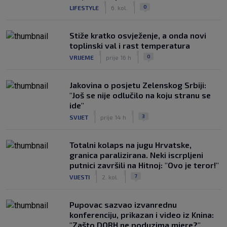
|
|
0
LIFESTYLE
6. kol.
Stiže kratko osvježenje, a onda novi
toplinski val i rast temperatura
|
|
0
VRIJEME
prije 16 h
Jakovina o posjetu Zelenskog Srbiji:
"Još se nije odlučilo na koju stranu se
ide"
|
|
3
SVIJET
prije 14 h
Totalni kolaps na jugu Hrvatske,
granica paralizirana. Neki iscrpljeni
putnici završili na Hitnoj: "Ovo je teror!"
|
|
7
VIJESTI
2. kol.
Pupovac sazvao izvanrednu
konferenciju, prikazan i video iz Knina:
"Zašto DORH ne poduzima mjere?"