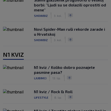
borbi: "Ljudi su se dolazili oprostiti od
mene"
|
|
0
SHOWBIZ
3. kol.
Novi Spider-Man ruši rekorde zarade i
u Hrvatskoj
|
|
0
SHOWBIZ
3. kol.
N1 KVIZ
N1 kviz / Koliko dobro poznajete
pasmine pasa?
|
|
0
LJUBIMCI
13. lip.
N1 kviz / Rock & Roll
|
|
0
LIFESTYLE
8. lip.
N1 kviz / Zavrtite globus i recite koji je