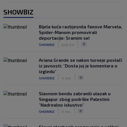
SHOWBIZ
Bijela kuća razbjesnila fanove Marvela,
Spider-Manom promovirali
deportacije: Sramim se!
|
|
0
SHOWBIZ
prije 6 h
Ariana Grande se nakon turneje povlači
iz javnosti: "Dosta joj je komentara o
izgledu"
|
|
0
SHOWBIZ
4. kol.
Slavnom bendu zabranili ulazak u
Singapur zbog podrške Palestini:
"Nadrealno iskustvo"
|
|
0
SHOWBIZ
3. kol.
Slavni glazbenik progovorio o velikoj