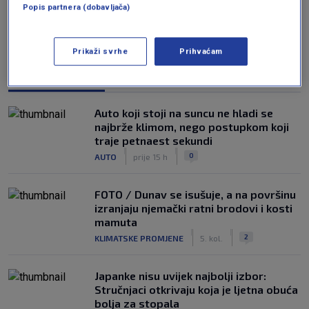
Popis partnera (dobavljača)
Prikaži svrhe
Prihvaćam
NAJČITANIJE
Auto koji stoji na suncu ne hladi se
najbrže klimom, nego postupkom koji
traje petnaest sekundi
|
|
0
AUTO
prije 15 h
FOTO / Dunav se isušuje, a na površinu
izranjaju njemački ratni brodovi i kosti
mamuta
|
|
2
KLIMATSKE PROMJENE
5. kol.
Japanke nisu uvijek najbolji izbor:
Stručnjaci otkrivaju koja je ljetna obuća
bolja za stopala