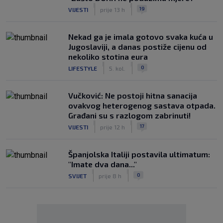
|
|
19
VIJESTI
prije 13 h
Nekad ga je imala gotovo svaka kuća u
Jugoslaviji, a danas postiže cijenu od
nekoliko stotina eura
|
|
0
LIFESTYLE
5. kol.
Vučković: Ne postoji hitna sanacija
ovakvog heterogenog sastava otpada.
Građani su s razlogom zabrinuti!
|
|
17
VIJESTI
prije 12 h
Španjolska Italiji postavila ultimatum:
"Imate dva dana..."
|
|
0
SVIJET
prije 8 h