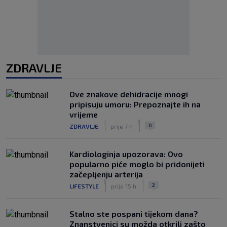
ZDRAVLJE
Ove znakove dehidracije mnogi
pripisuju umoru: Prepoznajte ih na
vrijeme
|
|
0
ZDRAVLJE
prije 7 h
Kardiologinja upozorava: Ovo
popularno piće moglo bi pridonijeti
začepljenju arterija
|
|
2
LIFESTYLE
prije 15 h
Stalno ste pospani tijekom dana?
Znanstvenici su možda otkrili zašto