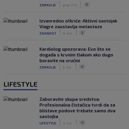
|
|
0
ZDRAVLJE
prije 17 h
Izvanredno otkriće: Aktivni sastojak
Viagre zaustavlja metastaze
|
|
2
ZNANOST
6. kol.
Kardiolog upozorava: Evo što se
događa s krvnim tlakom ako dugo
boravite na vrućini
|
|
0
ZDRAVLJE
5. kol.
LIFESTYLE
Zaboravite skupa sredstva:
Profesionalna čistačica tvrdi da za
blistave podove trebate samo dva
sastojka
|
|
0
LIFESTYLE
6. kol.