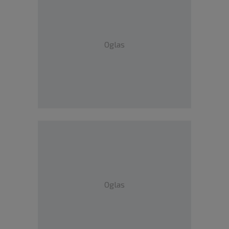
Oglas
Oglas