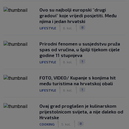
Ovo su najbolji europski "drugi
gradovi" koje vrijedi posjetiti. Među
njima i jedan hrvatski
|
|
0
LIFESTYLE
6. kol.
Prirodni fenomen u susjedstvu pruža
spas od vrućina, u špilji tijekom cijele
godine 11 stupnjeva
|
|
1
LIFESTYLE
6. kol.
FOTO, VIDEO/ Kupanje s konjima hit
među turistima na hrvatskoj obali
|
|
1
LIFESTYLE
6. kol.
Ovaj grad proglašen je kulinarskom
prijestolnicom svijeta, a nije daleko od
Hrvatske
|
|
0
COOKING
5. kol.