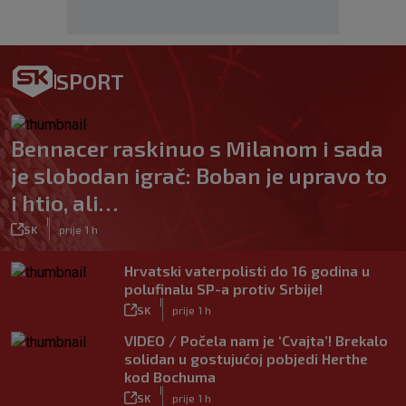
SPORT
Bennacer raskinuo s Milanom i sada
je slobodan igrač: Boban je upravo to
i htio, ali…
|
SK
prije 1 h
Hrvatski vaterpolisti do 16 godina u
polufinalu SP-a protiv Srbije!
|
SK
prije 1 h
VIDEO / Počela nam je ‘Cvajta’! Brekalo
solidan u gostujućoj pobjedi Herthe
kod Bochuma
|
SK
prije 1 h