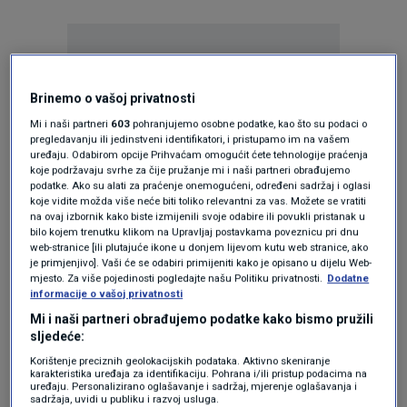
Brinemo o vašoj privatnosti
Mi i naši partneri
603
pohranjujemo osobne podatke, kao što su podaci o
Oglas
pregledavanju ili jedinstveni identifikatori, i pristupamo im na vašem
uređaju. Odabirom opcije Prihvaćam omogućit ćete tehnologije praćenja
koje podržavaju svrhe za čije pružanje mi i naši partneri obrađujemo
podatke. Ako su alati za praćenje onemogućeni, određeni sadržaj i oglasi
koje vidite možda više neće biti toliko relevantni za vas. Možete se vratiti
na ovaj izbornik kako biste izmijenili svoje odabire ili povukli pristanak u
bilo kojem trenutku klikom na Upravljaj postavkama poveznicu pri dnu
web-stranice [ili plutajuće ikone u donjem lijevom kutu web stranice, ako
je primjenjivo]. Vaši će se odabiri primijeniti kako je opisano u dijelu Web-
mjesto. Za više pojedinosti pogledajte našu Politiku privatnosti.
Dodatne
informacije o vašoj privatnosti
Mi i naši partneri obrađujemo podatke kako bismo pružili
sljedeće:
Korištenje preciznih geolokacijskih podataka. Aktivno skeniranje
Oglas
karakteristika uređaja za identifikaciju. Pohrana i/ili pristup podacima na
uređaju. Personalizirano oglašavanje i sadržaj, mjerenje oglašavanja i
sadržaja, uvidi u publiku i razvoj usluga.