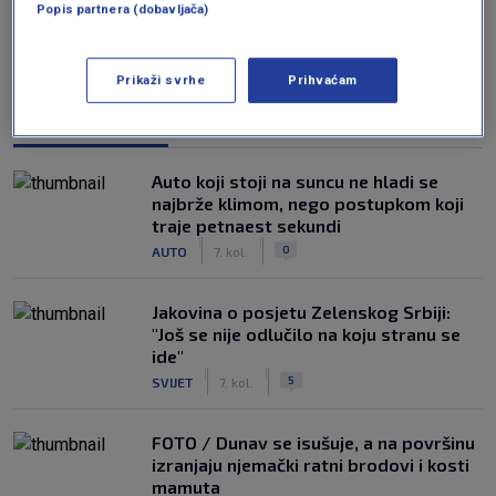
Popis partnera (dobavljača)
Prikaži svrhe
Prihvaćam
NAJČITANIJE
Auto koji stoji na suncu ne hladi se
najbrže klimom, nego postupkom koji
traje petnaest sekundi
|
|
0
AUTO
7. kol.
Jakovina o posjetu Zelenskog Srbiji:
"Još se nije odlučilo na koju stranu se
ide"
|
|
5
SVIJET
7. kol.
FOTO / Dunav se isušuje, a na površinu
izranjaju njemački ratni brodovi i kosti
mamuta