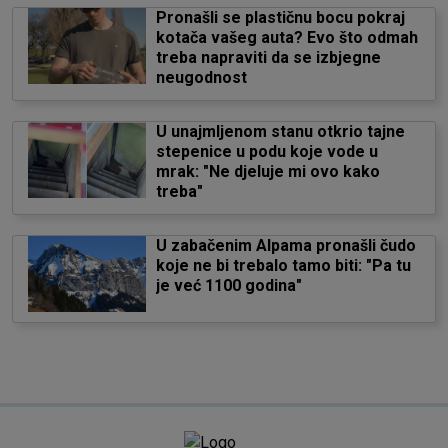
Pronašli se plastičnu bocu pokraj
kotača vašeg auta? Evo što odmah
treba napraviti da se izbjegne
neugodnost
U unajmljenom stanu otkrio tajne
stepenice u podu koje vode u
mrak: "Ne djeluje mi ovo kako
treba"
U zabačenim Alpama pronašli čudo
koje ne bi trebalo tamo biti: "Pa tu
je već 1100 godina"