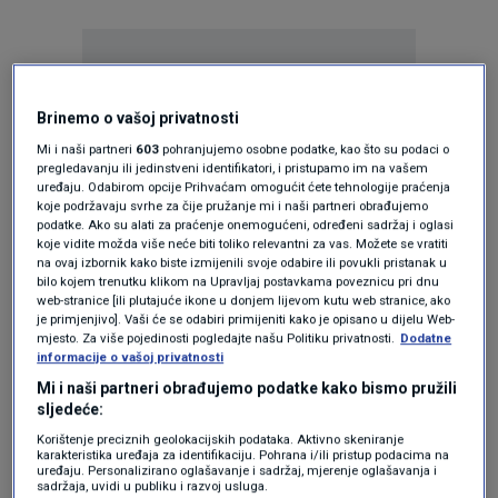
Brinemo o vašoj privatnosti
Mi i naši partneri
603
pohranjujemo osobne podatke, kao što su podaci o
Oglas
pregledavanju ili jedinstveni identifikatori, i pristupamo im na vašem
uređaju. Odabirom opcije Prihvaćam omogućit ćete tehnologije praćenja
koje podržavaju svrhe za čije pružanje mi i naši partneri obrađujemo
podatke. Ako su alati za praćenje onemogućeni, određeni sadržaj i oglasi
koje vidite možda više neće biti toliko relevantni za vas. Možete se vratiti
na ovaj izbornik kako biste izmijenili svoje odabire ili povukli pristanak u
bilo kojem trenutku klikom na Upravljaj postavkama poveznicu pri dnu
web-stranice [ili plutajuće ikone u donjem lijevom kutu web stranice, ako
je primjenjivo]. Vaši će se odabiri primijeniti kako je opisano u dijelu Web-
mjesto. Za više pojedinosti pogledajte našu Politiku privatnosti.
Dodatne
informacije o vašoj privatnosti
Mi i naši partneri obrađujemo podatke kako bismo pružili
sljedeće:
Korištenje preciznih geolokacijskih podataka. Aktivno skeniranje
Oglas
karakteristika uređaja za identifikaciju. Pohrana i/ili pristup podacima na
uređaju. Personalizirano oglašavanje i sadržaj, mjerenje oglašavanja i
sadržaja, uvidi u publiku i razvoj usluga.