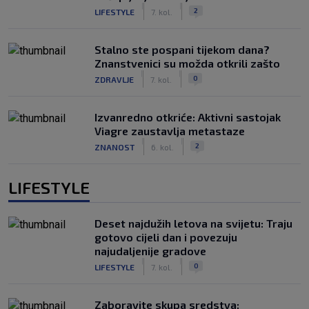
|
|
2
LIFESTYLE
7. kol.
Stalno ste pospani tijekom dana?
Znanstvenici su možda otkrili zašto
|
|
0
ZDRAVLJE
7. kol.
Izvanredno otkriće: Aktivni sastojak
Viagre zaustavlja metastaze
|
|
2
ZNANOST
6. kol.
LIFESTYLE
Deset najdužih letova na svijetu: Traju
gotovo cijeli dan i povezuju
najudaljenije gradove
|
|
0
LIFESTYLE
7. kol.
Zaboravite skupa sredstva: