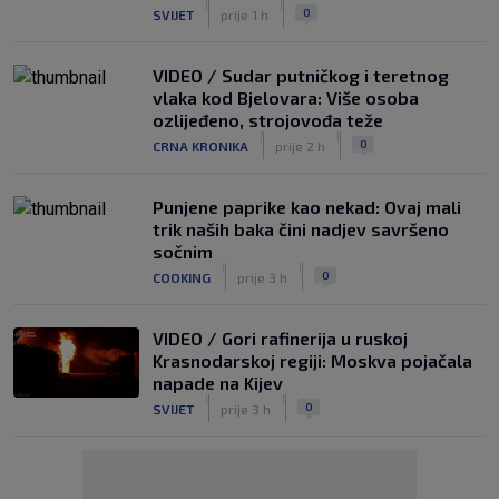
|
|
0
SVIJET
prije 1 h
VIDEO / Sudar putničkog i teretnog
vlaka kod Bjelovara: Više osoba
ozlijeđeno, strojovođa teže
|
|
0
CRNA KRONIKA
prije 2 h
Punjene paprike kao nekad: Ovaj mali
trik naših baka čini nadjev savršeno
sočnim
|
|
0
COOKING
prije 3 h
VIDEO / Gori rafinerija u ruskoj
Krasnodarskoj regiji: Moskva pojačala
napade na Kijev
|
|
0
SVIJET
prije 3 h