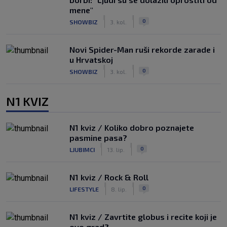
mene"
|
|
0
SHOWBIZ
3. kol.
Novi Spider-Man ruši rekorde zarade i
u Hrvatskoj
|
|
0
SHOWBIZ
3. kol.
N1 KVIZ
N1 kviz / Koliko dobro poznajete
pasmine pasa?
|
|
0
LJUBIMCI
13. lip.
N1 kviz / Rock & Roll
|
|
0
LIFESTYLE
8. lip.
N1 kviz / Zavrtite globus i recite koji je
ovo grad?