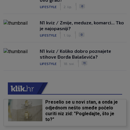
|
|
0
LIFESTYLE
2. lip.
N1 kviz / Zmije, meduze, komarci... Tko
je najopasniji?
|
|
0
LIFESTYLE
1. lip.
N1 kviz / Koliko dobro poznajete
stihove Đorđa Balaševića?
|
|
11
LIFESTYLE
18. svi.
Preselio se u novi stan, a onda je
odjednom nešto smeđe počelo
curiti niz zid: "Pogledajte, što je
to?"