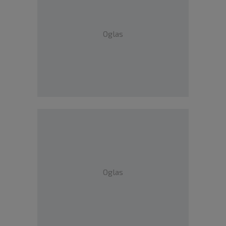
Oglas
Oglas