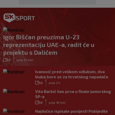
SPORT
Igor Bišćan preuzima U-23
reprezentaciju UAE-a, radit će u
projektu s Dalićem
|
SK
prije 51 min
Ivanović pred velikom odlukom, dva
kluba bore se za hrvatskog napadača
|
SK
prije 2 h
Vita Barbić kao prva u finale juniorskog
SP-a
|
SK
prije 18 min
Hajdučice ispisale povijest! Pobijedile