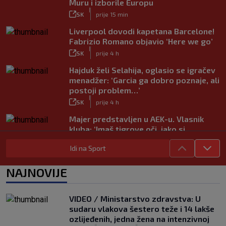
Muru i izborile Europu
|
SK
prije 15 min
Liverpool dovodi kapetana Barcelone!
Fabrizio Romano objavio ‘Here we go’
|
SK
prije 4 h
Hajduk želi Selahija, oglasio se igračev
menadžer: ‘Garcia ga dobro poznaje, ali
postoji problem…’
|
SK
prije 4 h
Majer predstavljen u AEK-u. Vlasnik
kluba: ‘Imaš tigrove oči, jako si
inteligentan’
Idi na Sport
|
SK
prije 4 h
Bio je hit druge lige, a sada s Istrom
NAJNOVIJE
prijeti Hajduku: ‘Imao sam 16 ponuda,
ali htio sam SHNL’
|
VIDEO / Ministarstvo zdravstva: U
SK
prije 4 h
sudaru vlakova šestero teže i 14 lakše
VIDEO / Tenisač se požalio na
ozlijeđenih, jedna žena na intenzivnoj