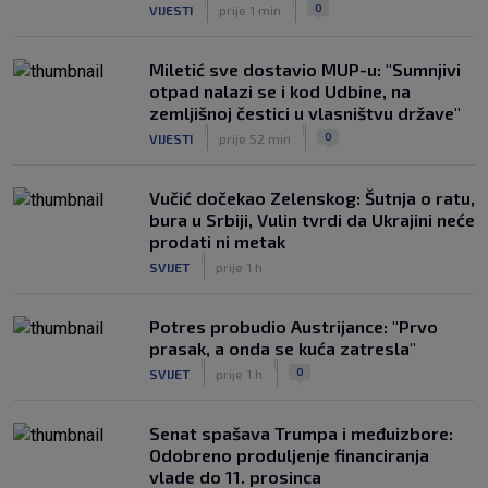
gledatelja koji mu je smetao, reakcija
|
|
0
VIJESTI
prije 1 min
suca je hit
|
SK
prije 4 h
Miletić sve dostavio MUP-u: "Sumnjivi
otpad nalazi se i kod Udbine, na
zemljišnoj čestici u vlasništvu države"
|
|
0
VIJESTI
prije 52 min
Vučić dočekao Zelenskog: Šutnja o ratu,
bura u Srbiji, Vulin tvrdi da Ukrajini neće
prodati ni metak
|
SVIJET
prije 1 h
Potres probudio Austrijance: "Prvo
prasak, a onda se kuća zatresla"
|
|
0
SVIJET
prije 1 h
Senat spašava Trumpa i međuizbore:
Odobreno produljenje financiranja
vlade do 11. prosinca