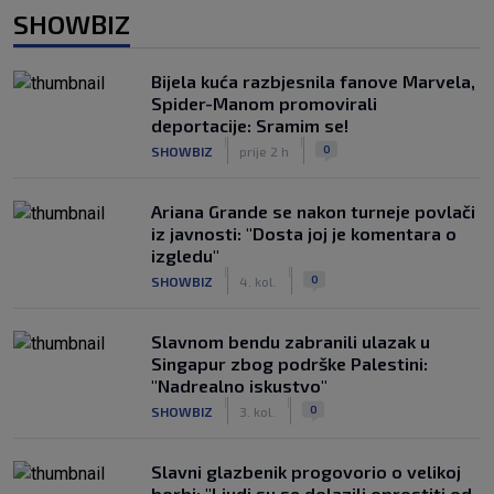
SHOWBIZ
Bijela kuća razbjesnila fanove Marvela,
Spider-Manom promovirali
deportacije: Sramim se!
|
|
0
SHOWBIZ
prije 2 h
Ariana Grande se nakon turneje povlači
iz javnosti: "Dosta joj je komentara o
izgledu"
|
|
0
SHOWBIZ
4. kol.
Slavnom bendu zabranili ulazak u
Singapur zbog podrške Palestini:
"Nadrealno iskustvo"
|
|
0
SHOWBIZ
3. kol.
Slavni glazbenik progovorio o velikoj
borbi: "Ljudi su se dolazili oprostiti od