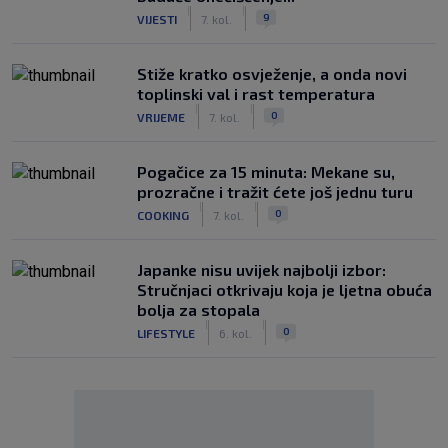
|
|
9
VIJESTI
7. kol.
Stiže kratko osvježenje, a onda novi
toplinski val i rast temperatura
|
|
0
VRIJEME
7. kol.
Pogačice za 15 minuta: Mekane su,
prozračne i tražit ćete još jednu turu
|
|
0
COOKING
7. kol.
Japanke nisu uvijek najbolji izbor:
Stručnjaci otkrivaju koja je ljetna obuća
bolja za stopala
|
|
0
LIFESTYLE
6. kol.