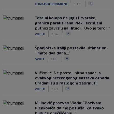
|
|
2
KLIMATSKE PROMJENE
5. kol.
Totalni kolaps na jugu Hrvatske,
granica paralizirana. Neki iscrpljeni
putnici završili na Hitnoj: "Ovo je teror!"
|
|
7
VIJESTI
2. kol.
Španjolska Italiji postavila ultimatum:
"Imate dva dana..."
|
|
0
SVIJET
7. kol.
Vučković: Ne postoji hitna sanacija
ovakvog heterogenog sastava otpada.
Građani su s razlogom zabrinuti!
|
|
19
VIJESTI
7. kol.
Milinović prozvao Vladu: "Pozivam
Plenkovića da me posluša. Za svako
buduće onečišćenje..."