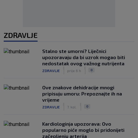
ZDRAVLJE
Stalno ste umorni? Liječnici
upozoravaju da bi uzrok mogao biti
nedostatak ovog važnog nutrijenta
|
|
0
ZDRAVLJE
prije 6 h
Ove znakove dehidracije mnogi
pripisuju umoru: Prepoznajte ih na
vrijeme
|
|
0
ZDRAVLJE
7. kol.
Kardiologinja upozorava: Ovo
popularno piće moglo bi pridonijeti
začepljenju arterija