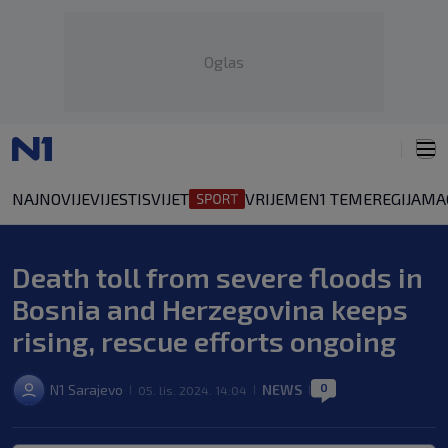
Oglas
NAJNOVIJE
VIJESTI
SVIJET
VRIJEME
N1 TEME
REGIJA
MA
Death toll from severe floods in
Bosnia and Herzegovina keeps
rising, rescue efforts ongoing
0
N1 Sarajevo
NEWS
05. lis. 2024. 14:04
|
|
|