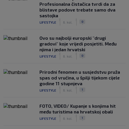
Profesionalna čistačica tvrdi da za
blistave podove trebate samo dva
sastojka
|
|
0
LIFESTYLE
6. kol.
Ovo su najbolji europski "drugi
gradovi" koje vrijedi posjetiti. Među
njima i jedan hrvatski
|
|
0
LIFESTYLE
6. kol.
Prirodni fenomen u susjedstvu pruža
spas od vrućina, u špilji tijekom cijele
godine 11 stupnjeva
|
|
1
LIFESTYLE
6. kol.
FOTO, VIDEO/ Kupanje s konjima hit
među turistima na hrvatskoj obali
|
|
1
LIFESTYLE
6. kol.