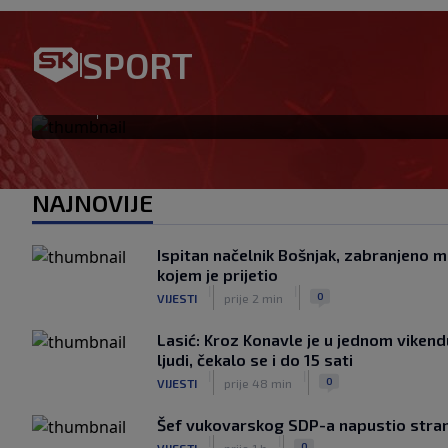
Preokret u najavi: Barcelon
SPORT
Rodrija
|
SK
prije 1 h
NAJNOVIJE
Ispitan načelnik Bošnjak, zabranjeno m
kojem je prijetio
|
|
0
VIJESTI
prije 2 min
Lasić: Kroz Konavle je u jednom vikend
ljudi, čekalo se i do 15 sati
|
|
0
VIJESTI
prije 48 min
Šef vukovarskog SDP-a napustio stra
|
|
0
VIJESTI
prije 1 h