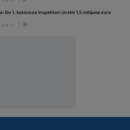
|
SK
prije 6 h
a: Do 1. kolovoza inspektori izrekli 1,5 milijuna eura
Messi se vratio u početni sastav
Intera i odmah postavio impresivan
|
rekord
0
prije 2 h
|
SK
prije 8 h
Novo Dinamovo pojačanje ubrzo
potpisuje, prvo će igrati u Lekinoj
momčadi?
|
SK
prije 4 h