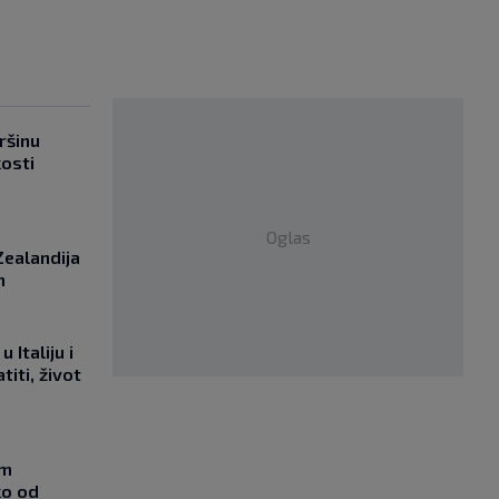
ršinu
kosti
Oglas
Zealandija
m
 Italiju i
titi, život
om
ko od