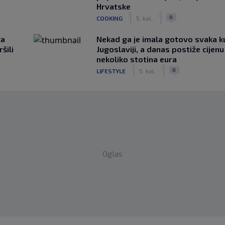
Hrvatske
|
|
0
COOKING
5. kol.
ca
Nekad ga je imala gotovo svaka k
šili
Jugoslaviji, a danas postiže cijenu
nekoliko stotina eura
|
|
0
LIFESTYLE
5. kol.
Oglas