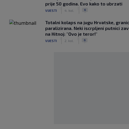
prije 50 godina. Evo kako to ubrzati
|
|
6
VIJESTI
4. kol.
Totalni kolaps na jugu Hrvatske, grani
paralizirana. Neki iscrpljeni putnici zavr
na Hitnoj: "Ovo je teror!"
|
|
6
VIJESTI
2. kol.