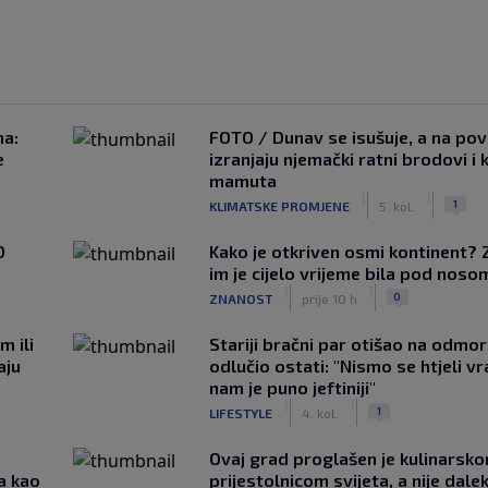
na:
FOTO / Dunav se isušuje, a na pov
e
izranjaju njemački ratni brodovi i 
mamuta
|
|
1
KLIMATSKE PROMJENE
5. kol.
0
Kako je otkriven osmi kontinent? 
im je cijelo vrijeme bila pod noso
|
|
0
ZNANOST
prije 10 h
m ili
Stariji bračni par otišao na odmor u
aju
odlučio ostati: "Nismo se htjeli vra
nam je puno jeftiniji"
|
|
1
LIFESTYLE
4. kol.
Ovaj grad proglašen je kulinarsk
a kao
prijestolnicom svijeta, a nije dale