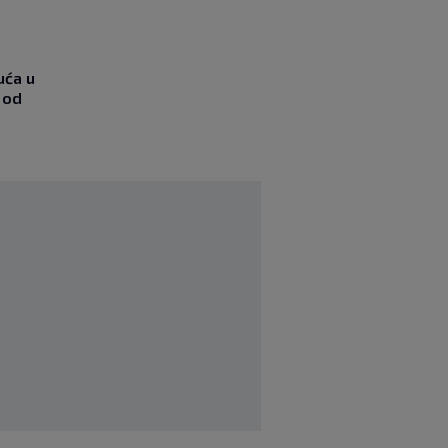
uća u
 od