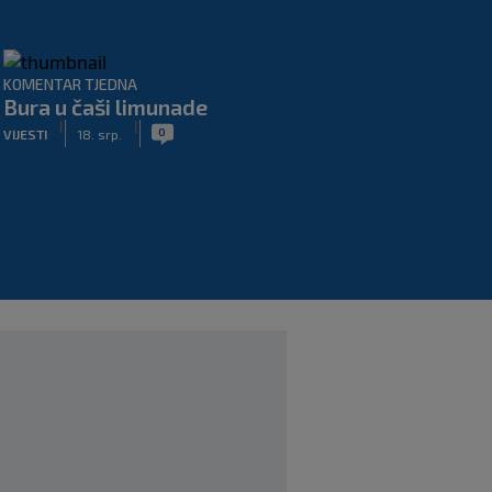
KOMENTAR TJEDNA
Bura u čaši limunade
|
|
0
VIJESTI
18. srp.