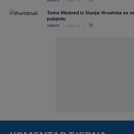
Tomo Medved iz Slunja: Hrvatska se ne
pobjedu
|
|
0
VIJESTI
prije 1 h