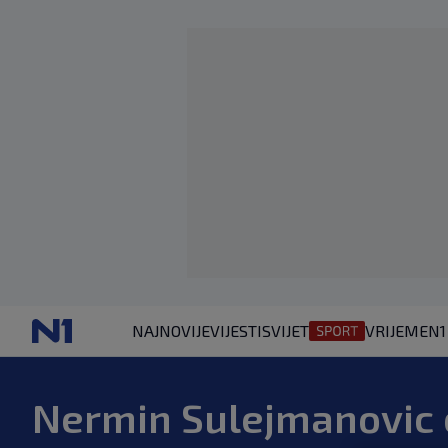
NAJNOVIJE
VIJESTI
SVIJET
VRIJEME
N1
Nermin Sulejmanovic 