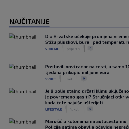
NAJČITANIJE
Dio Hrvatske očekuje promjena vreme
Stižu pljuskovi, bura i pad temperatur
|
|
0
VRIJEME
prije 9 h
Postavili novi radar na cesti, u samo 1
tjedana prikupio milijune eura
|
|
0
SVIJET
5. kol.
Je li bolje stalno držati klimu uključeno
je povremeno gasiti? Stručnjaci otkriv
kada ćete najviše uštedjeti
|
|
0
LIFESTYLE
4. kol.
Marušić o kolonama na autocestama:
Policija satima obavlja očevide nesreć