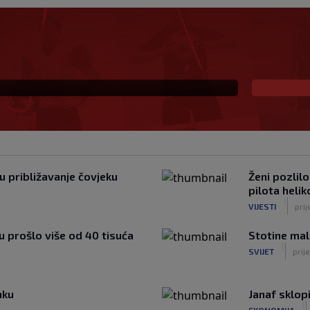
a pokušava Realu oteti
u približavanje čovjeku
Ženi pozlil
pilota heli
|
VIJESTI
pri
u prošlo više od 40 tisuća
Stotine mal
|
SVIJET
prij
nku
Janaf sklop
|
EKONOMIJA