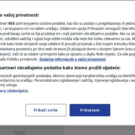
n Gradacac
N1(DIS)INFO
KLIMATSKE PROMJENE
 vašoj privatnosti
mentara
rtneri
603
pohranjujemo osobne podatke, kao što su podaci o pregledavanju ili jedins
FOTO
ori, i pristupamo im na vašem uređaju. Odabirom opcije Prihvaćam omogućit ćete teh
e podržavaju svrhe za čije pružanje mi i naši partneri obrađujemo podatke. Ako su ala
 određeni sadržaj i oglasi koje vidite možda više neće biti toliko relevantni za vas. Mo
VIDEO
rnik kako biste izmijenili svoje odabire ili povukli pristanak u bilo kojem trenutku kl
stavkama poveznicu pri dnu web-stranice [ili plutajuće ikone u donjem lijevom kutu w
enjivo]. Vaši će se odabiri primijeniti kako je opisano u dijelu Web-mjesto. Za više poj
ašu Politiku privatnosti.
Dodatne informacije o vašoj privatnosti
 partneri obrađujemo podatke kako bismo pružili sljedeće:
of Gradacac, Bosnia and Herzegovina, and threaten
reciznih geolokacijskih podataka. Aktivno skeniranje karakteristika uređaja za identifi
p podacima na uređaju. Personalizirano oglašavanje i sadržaj, mjerenje oglašavanja i sad
ic, has committed suicide.
Pročitaj više
zvoj usluga.
era (dobavljača)
Prikaži svrhe
Prihvaćam
Oglas