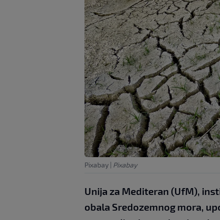
Pixabay
|
Pixabay
Unija za Mediteran (UfM), insti
obala Sredozemnog mora, upoz