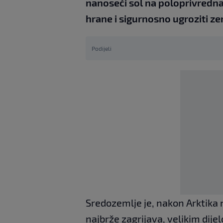
nanoseći sol na poloprivredna
hrane i sigurnosno ugroziti ze
Podijeli
Sredozemlje je, nakon Arktika n
najbrže zagrijava, velikim dije