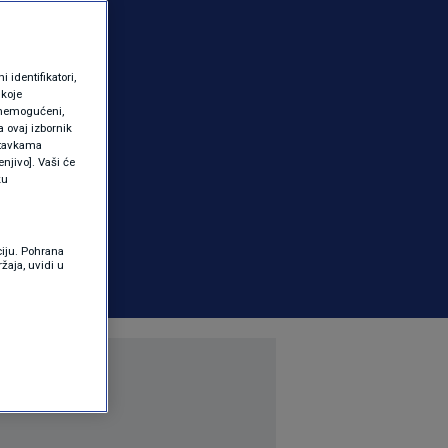
identifikatori,
 koje
 onemogućeni,
a ovaj izbornik
ostavkama
njivo]. Vaši će
ku
ciju. Pohrana
žaja, uvidi u