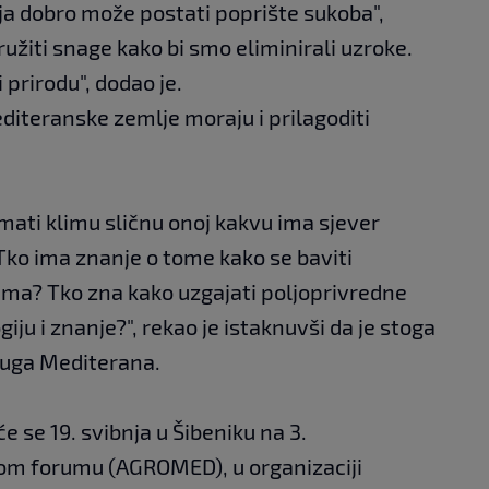
ja dobro može postati poprište sukoba",
užiti snage kako bi smo eliminirali uzroke.
i prirodu", dodao je.
diteranske zemlje moraju i prilagoditi
imati klimu sličnu onoj kakvu ima sjever
 Tko ima znanje o tome kako se baviti
ima? Tko zna kako uzgajati poljoprivredne
iju i znanje?", rekao je istaknuvši da je stoga
juga Mediterana.
 se 19. svibnja u Šibeniku na 3.
m forumu (AGROMED), u organizaciji