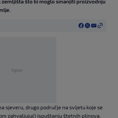
 zemljišta što bi moglo smanjiti proizvodnju
mlje.
Oglas
a sjeveru, drugo područje na svijetu koje se
lom zahvaljujući ispuštanju štetnih plinova.