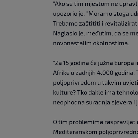
"Ako se tim mjestom ne upravl
upozorio je. "Moramo stoga udr
Trebamo zaštititi i revitalizirat
Naglasio je, međutim, da se me
novonastalim okolnostima.
"Za 15 godina će južna Europa 
Afrike u zadnjih 4.000 godina.
poljoprivredom u takvim uvjet
kulture? Tko dakle ima tehnolog
neophodna suradnja sjevera i 
O tim problemima raspravljat će
Mediteranskom poljoprivredno