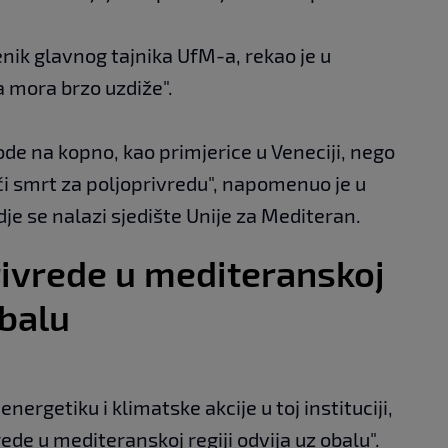
k glavnog tajnika UfM-a, rekao je u
a mora brzo uzdiže".
ode na kopno, kao primjerice u Veneciji, nego
ači smrt za poljoprivredu", napomenuo je u
e se nalazi sjedište Unije za Mediteran.
rivrede u mediteranskoj
obalu
nergetiku i klimatske akcije u toj instituciji,
ede u mediteranskoj regiji odvija uz obalu".