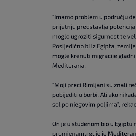
"Imamo problem u području delte
prijetnju predstavlja potencijal
moglo ugroziti sigurnost te veli
Posljedično bi iz Egipta, zemlj
mogle krenuti migracije gladni
Mediterana.
"Moji preci Rimljani su znali re
pobijediti u borbi. Ali ako nika
sol po njegovim poljima", rekao
On je u studenom bio u Egiptu 
promjenama gdje je Mediteran p