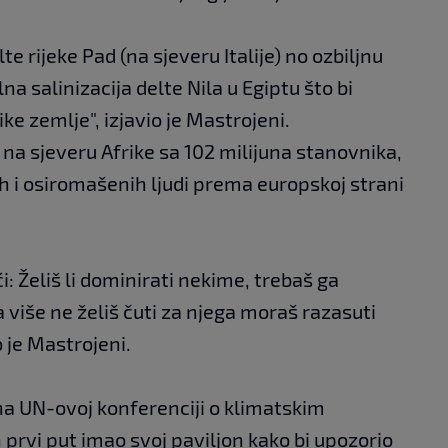
 rijeke Pad (na sjeveru Italije) no ozbiljnu
na salinizacija delte Nila u Egiptu što bi
ke zemlje", izjavio je Mastrojeni.
e na sjeveru Afrike sa 102 milijuna stanovnika,
h i osiromašenih ljudi prema europskoj strani
ći: Želiš li dominirati nekime, trebaš ga
da više ne želiš čuti za njega moraš razasuti
 je Mastrojeni.
na UN-ovoj konferenciji o klimatskim
rvi put imao svoj paviljon kako bi upozorio