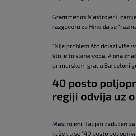
Grammenos Mastrojeni, zamjeni
razgovoru za Hinu da se "razin
"Nije problem što dolazi više v
što je to slana voda. A ona zn
primorskom gradu Barceloni gdj
40 posto poljop
regiji odvija uz 
Mastrojeni, Talijan zadužen za e
kaže da se "40 posto poljoprivr