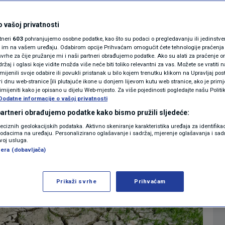
 klimu kakvu ima
MAGAZIN
N1 KOMENTAR
 vašoj privatnosti
rtneri
603
pohranjujemo osobne podatke, kao što su podaci o pregledavanju ili jedinstveni 
KOLUMNE
o im na vašem uređaju. Odabirom opcije Prihvaćam omogućit ćete tehnologije praćenja
vrhe za čije pružanje mi i naši partneri obrađujemo podatke. Ako su alati za praćenje
0
KLIMATSKE PROMJENE
komentara
|
žaj i oglasi koje vidite možda više neće biti toliko relevantni za vas. Možete se vratiti n
N1(DIS)INFO
zmijenili svoje odabire ili povukli pristanak u bilo kojem trenutku klikom na Upravljaj p
i dnu web-stranice [ili plutajuće ikone u donjem lijevom kutu web stranice, ako je primje
KLIMATSKE PROMJENE
rimijeniti kako je opisano u dijelu Web-mjesto. Za više pojedinosti pogledajte našu Politi
Više
Dodatne informacije o vašoj privatnosti
FOTO
 partneri obrađujemo podatke kako bismo pružili sljedeće:
reciznih geolokacijskih podataka. Aktivno skeniranje karakteristika uređaja za identifika
p podacima na uređaju. Personalizirano oglašavanje i sadržaj, mjerenje oglašavanja i sadr
VIDEO
zvoj usluga.
era (dobavljača)
Prikaži svrhe
Prihvaćam