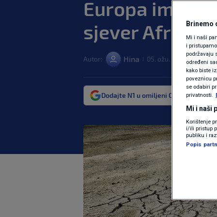
Europa imat će
sjever Afrike
Brinemo o
Mi i naši pa
i pristupam
podržavaju s
Hina
Autor:
05. ožu. 2023. 15:42
|
|
određeni sadr
kako biste i
poveznicu pr
se odabiri p
Dodajte N1 u omiljeni Google izvor
privatnosti.
Mi i naši
Korištenje p
i/ili pristu
publiku i ra
Popis partn