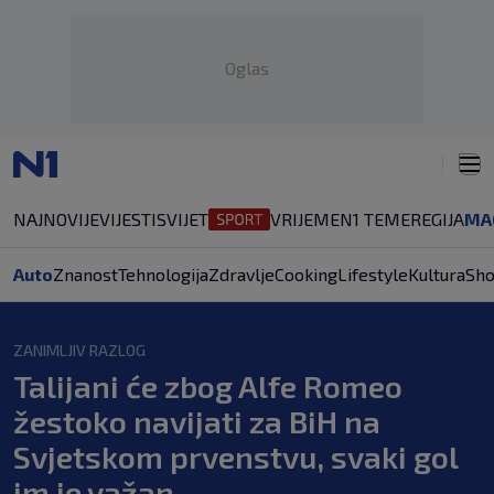
Oglas
NAJNOVIJE
VIJESTI
SVIJET
VRIJEME
N1 TEME
REGIJA
MA
Auto
Znanost
Tehnologija
Zdravlje
Cooking
Lifestyle
Kultura
Sh
ZANIMLJIV RAZLOG
Talijani će zbog Alfe Romeo
žestoko navijati za BiH na
Svjetskom prvenstvu, svaki gol
im je važan