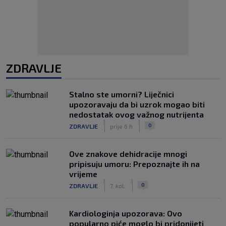
ZDRAVLJE
Stalno ste umorni? Liječnici
upozoravaju da bi uzrok mogao biti
nedostatak ovog važnog nutrijenta
|
|
0
ZDRAVLJE
prije 6 h
Ove znakove dehidracije mnogi
pripisuju umoru: Prepoznajte ih na
vrijeme
|
|
0
ZDRAVLJE
7. kol.
Kardiologinja upozorava: Ovo
popularno piće moglo bi pridonijeti