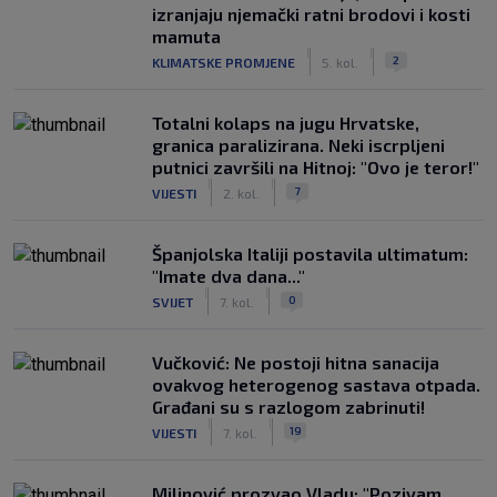
izranjaju njemački ratni brodovi i kosti
mamuta
|
|
2
KLIMATSKE PROMJENE
5. kol.
Totalni kolaps na jugu Hrvatske,
granica paralizirana. Neki iscrpljeni
putnici završili na Hitnoj: "Ovo je teror!"
|
|
7
VIJESTI
2. kol.
Španjolska Italiji postavila ultimatum:
"Imate dva dana..."
|
|
0
SVIJET
7. kol.
Vučković: Ne postoji hitna sanacija
ovakvog heterogenog sastava otpada.
Građani su s razlogom zabrinuti!
|
|
19
VIJESTI
7. kol.
Milinović prozvao Vladu: "Pozivam