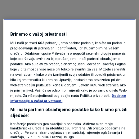
Brinemo o vašoj privatnosti
Mi i naši partneri
603
pohranjujemo osobne podatke, kao što su podaci o
pregledavanju ili jedinstveni identifikatori, i pristupamo im na vašem
uređaju. Odabirom opcije Prihvaćam omogućit ćete tehnologije praćenja
koje podržavaju svrhe za čije pružanje mi i naši partneri obrađujemo
Oglas
podatke. Ako su alati za praćenje onemogućeni, određeni sadržaj i oglasi
koje vidite možda više neće biti toliko relevantni za vas. Možete se vratiti
na ovaj izbornik kako biste izmijenili svoje odabire ili povukli pristanak u
bilo kojem trenutku klikom na Upravljaj postavkama poveznicu pri dnu
web-stranice [ili plutajuće ikone u donjem lijevom kutu web stranice, ako
je primjenjivo]. Vaši će se odabiri primijeniti kako je opisano u dijelu Web-
mjesto. Za više pojedinosti pogledajte našu Politiku privatnosti.
Dodatne
informacije o vašoj privatnosti
Mi i naši partneri obrađujemo podatke kako bismo pružili
sljedeće:
Korištenje preciznih geolokacijskih podataka. Aktivno skeniranje
karakteristika uređaja za identifikaciju. Pohrana i/ili pristup podacima na
uređaju. Personalizirano oglašavanje i sadržaj, mjerenje oglašavanja i
Oglas
sadržaja, uvidi u publiku i razvoj usluga.