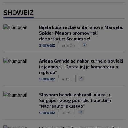
SHOWBIZ
Bijela kuća razbjesnila fanove Marvela,
Spider-Manom promovirali
deportacije: Sramim se!
|
|
0
SHOWBIZ
prije 2 h
Ariana Grande se nakon turneje povlači
iz javnosti: "Dosta joj je komentara o
izgledu"
|
|
0
SHOWBIZ
4. kol.
Slavnom bendu zabranili ulazak u
Singapur zbog podrške Palestini:
"Nadrealno iskustvo"
|
|
0
SHOWBIZ
3. kol.