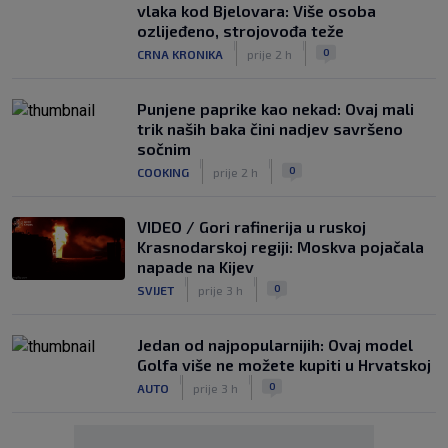
vlaka kod Bjelovara: Više osoba
ozlijeđeno, strojovođa teže
|
|
0
CRNA KRONIKA
prije 2 h
Punjene paprike kao nekad: Ovaj mali
trik naših baka čini nadjev savršeno
sočnim
|
|
0
COOKING
prije 2 h
VIDEO / Gori rafinerija u ruskoj
Krasnodarskoj regiji: Moskva pojačala
napade na Kijev
|
|
0
SVIJET
prije 3 h
Jedan od najpopularnijih: Ovaj model
Golfa više ne možete kupiti u Hrvatskoj
|
|
0
AUTO
prije 3 h