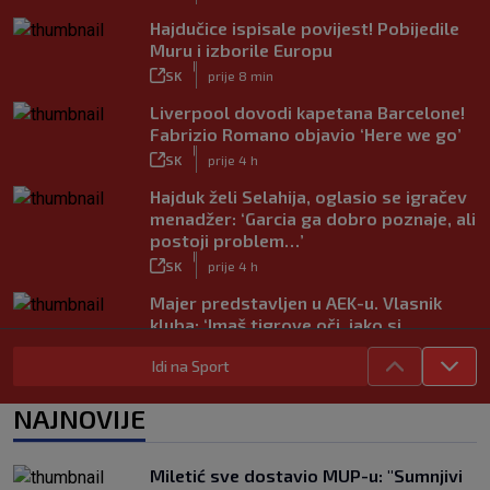
Hajdučice ispisale povijest! Pobijedile
Muru i izborile Europu
|
SK
prije 8 min
Liverpool dovodi kapetana Barcelone!
Fabrizio Romano objavio ‘Here we go’
|
SK
prije 4 h
Hajduk želi Selahija, oglasio se igračev
menadžer: ‘Garcia ga dobro poznaje, ali
postoji problem…’
|
SK
prije 4 h
Majer predstavljen u AEK-u. Vlasnik
kluba: ‘Imaš tigrove oči, jako si
inteligentan’
Idi na Sport
|
SK
prije 4 h
Bio je hit druge lige, a sada s Istrom
NAJNOVIJE
prijeti Hajduku: ‘Imao sam 16 ponuda,
ali htio sam SHNL’
|
Miletić sve dostavio MUP-u: "Sumnjivi
SK
prije 4 h