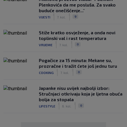
Plenkovića da me posluša. Za svako
buduće onečišćenje..."
|
|
9
VIJESTI
7. kol.
Stiže kratko osvježenje, a onda novi
toplinski val i rast temperatura
|
|
0
VRIJEME
7. kol.
Pogačice za 15 minuta: Mekane su,
prozračne i tražit ćete još jednu turu
|
|
0
COOKING
7. kol.
Japanke nisu uvijek najbolji izbor:
Stručnjaci otkrivaju koja je ljetna obuća
bolja za stopala
|
|
0
LIFESTYLE
6. kol.