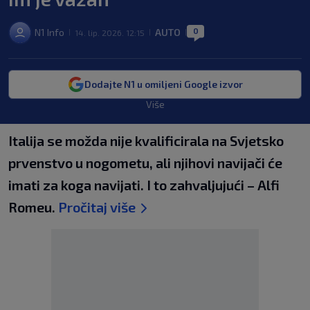
0
N1 Info
AUTO
14. lip. 2026. 12:15
|
|
|
Dodajte N1 u omiljeni Google izvor
Više
Italija se možda nije kvalificirala na Svjetsko
prvenstvo u nogometu, ali njihovi navijači će
imati za koga navijati. I to zahvaljujući – Alfi
Romeu.
Pročitaj više