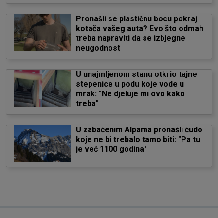
Pronašli se plastičnu bocu pokraj
kotača vašeg auta? Evo što odmah
treba napraviti da se izbjegne
neugodnost
U unajmljenom stanu otkrio tajne
stepenice u podu koje vode u
mrak: "Ne djeluje mi ovo kako
treba"
U zabačenim Alpama pronašli čudo
koje ne bi trebalo tamo biti: "Pa tu
je već 1100 godina"