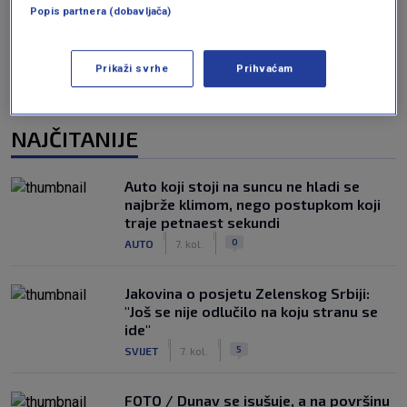
Popis partnera (dobavljača)
Prikaži svrhe
Prihvaćam
NAJČITANIJE
Auto koji stoji na suncu ne hladi se
najbrže klimom, nego postupkom koji
traje petnaest sekundi
|
|
0
AUTO
7. kol.
Jakovina o posjetu Zelenskog Srbiji:
"Još se nije odlučilo na koju stranu se
ide"
|
|
5
SVIJET
7. kol.
FOTO / Dunav se isušuje, a na površinu