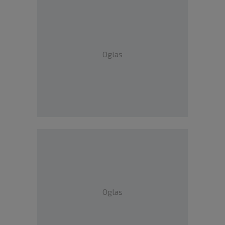
Oglas
Oglas