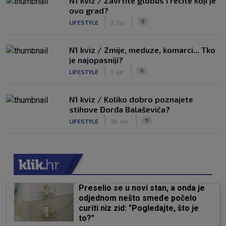
N1 kviz / Zavrtite globus i recite koji je
ovo grad?
|
|
0
LIFESTYLE
2. lip.
N1 kviz / Zmije, meduze, komarci... Tko
je najopasniji?
|
|
0
LIFESTYLE
1. lip.
N1 kviz / Koliko dobro poznajete
stihove Đorđa Balaševića?
|
|
11
LIFESTYLE
18. svi.
Preselio se u novi stan, a onda je
odjednom nešto smeđe počelo
curiti niz zid: "Pogledajte, što je
to?"