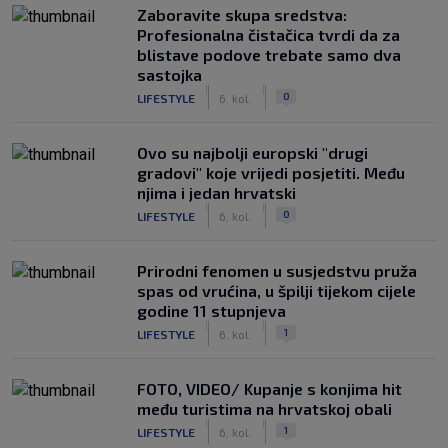
Zaboravite skupa sredstva:
Profesionalna čistačica tvrdi da za
blistave podove trebate samo dva
sastojka
|
|
0
LIFESTYLE
6. kol.
Ovo su najbolji europski "drugi
gradovi" koje vrijedi posjetiti. Među
njima i jedan hrvatski
|
|
0
LIFESTYLE
6. kol.
Prirodni fenomen u susjedstvu pruža
spas od vrućina, u špilji tijekom cijele
godine 11 stupnjeva
|
|
1
LIFESTYLE
6. kol.
FOTO, VIDEO/ Kupanje s konjima hit
među turistima na hrvatskoj obali
|
|
1
LIFESTYLE
6. kol.