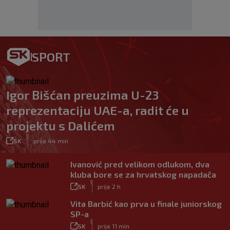
SPORT
Igor Bišćan preuzima U-23
reprezentaciju UAE-a, radit će u
projektu s Dalićem
|
SK
prije 44 min
Ivanović pred velikom odlukom, dva
kluba bore se za hrvatskog napadača
|
SK
prije 2 h
Vita Barbić kao prva u finale juniorskog
SP-a
|
SK
prije 11 min