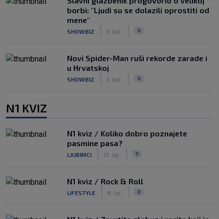
Slavni glazbenik progovorio o velikoj
borbi: "Ljudi su se dolazili oprostiti od
mene"
|
|
0
SHOWBIZ
3. kol.
Novi Spider-Man ruši rekorde zarade i
u Hrvatskoj
|
|
0
SHOWBIZ
3. kol.
N1 KVIZ
N1 kviz / Koliko dobro poznajete
pasmine pasa?
|
|
0
LJUBIMCI
13. lip.
N1 kviz / Rock & Roll
|
|
0
LIFESTYLE
8. lip.