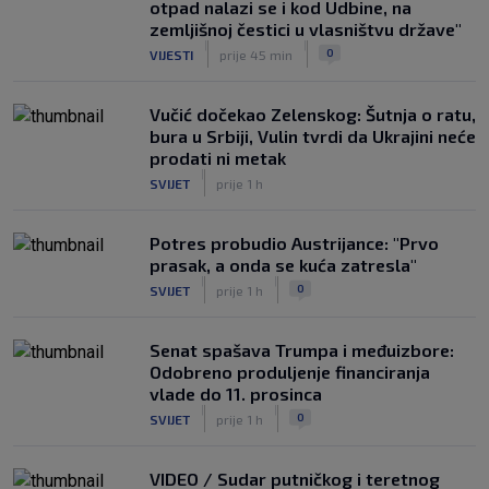
otpad nalazi se i kod Udbine, na
VIDEO / Tenisač se požalio na
zemljišnoj čestici u vlasništvu države"
gledatelja koji mu je smetao, reakcija
|
|
0
VIJESTI
prije 45 min
suca je hit
|
SK
prije 4 h
Vučić dočekao Zelenskog: Šutnja o ratu,
bura u Srbiji, Vulin tvrdi da Ukrajini neće
prodati ni metak
|
SVIJET
prije 1 h
Potres probudio Austrijance: "Prvo
prasak, a onda se kuća zatresla"
|
|
0
SVIJET
prije 1 h
Senat spašava Trumpa i međuizbore:
Odobreno produljenje financiranja
vlade do 11. prosinca
|
|
0
SVIJET
prije 1 h
VIDEO / Sudar putničkog i teretnog