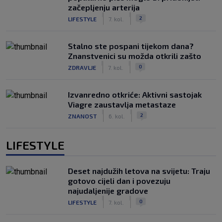
začepljenju arterija
|
|
2
LIFESTYLE
7. kol.
Stalno ste pospani tijekom dana?
Znanstvenici su možda otkrili zašto
|
|
0
ZDRAVLJE
7. kol.
Izvanredno otkriće: Aktivni sastojak
Viagre zaustavlja metastaze
|
|
2
ZNANOST
6. kol.
LIFESTYLE
Deset najdužih letova na svijetu: Traju
gotovo cijeli dan i povezuju
najudaljenije gradove
|
|
0
LIFESTYLE
7. kol.