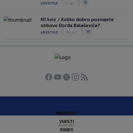
|
|
0
LIFESTYLE
1. lip.
N1 kviz / Koliko dobro poznajete
stihove Đorđa Balaševića?
|
|
11
LIFESTYLE
18. svi.
NAJNOVIJE
VIJESTI
Kontakt
O Nama
SVIJET