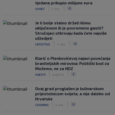
tjedana prikupio milijune eura
|
|
0
SVIJET
5. kol.
Je li bolje stalno držati klimu
uključenom ili je povremeno gasiti?
Stručnjaci otkrivaju kada ćete najviše
uštedjeti
|
|
0
LIFESTYLE
4. kol.
Klarić o Plenkovićevoj najavi povećanja
braniteljskih mirovina: Politički bod za
Možemo, ne za HDZ
|
|
3
VIJESTI
prije 6 h
Ovaj grad proglašen je kulinarskom
prijestolnicom svijeta, a nije daleko od
Hrvatske
|
|
0
COOKING
5. kol.