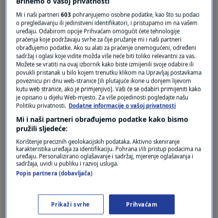
Brinemo o vašoj privatnosti
Mi i naši partneri
603
pohranjujemo osobne podatke, kao što su podaci
o pregledavanju ili jedinstveni identifikatori, i pristupamo im na vašem
uređaju. Odabirom opcije Prihvaćam omogućit ćete tehnologije
Oglas
praćenja koje podržavaju svrhe za čije pružanje mi i naši partneri
obrađujemo podatke. Ako su alati za praćenje onemogućeni, određeni
sadržaj i oglasi koje vidite možda više neće biti toliko relevantni za vas.
Možete se vratiti na ovaj izbornik kako biste izmijenili svoje odabire ili
povukli pristanak u bilo kojem trenutku klikom na Upravljaj postavkama
poveznicu pri dnu web-stranice [ili plutajuće ikone u donjem lijevom
kutu web stranice, ako je primjenjivo]. Vaši će se odabiri primijeniti kako
je opisano u dijelu Web-mjesto. Za više pojedinosti pogledajte našu
Politiku privatnosti.
Dodatne informacije o vašoj privatnosti
Mi i naši partneri obrađujemo podatke kako bismo
pružili sljedeće:
Korištenje preciznih geolokacijskih podataka. Aktivno skeniranje
karakteristika uređaja za identifikaciju. Pohrana i/ili pristup podacima na
Oglas
uređaju. Personalizirano oglašavanje i sadržaj, mjerenje oglašavanja i
sadržaja, uvidi u publiku i razvoj usluga.
Popis partnera (dobavljača)
Prikaži svrhe
Prihvaćam