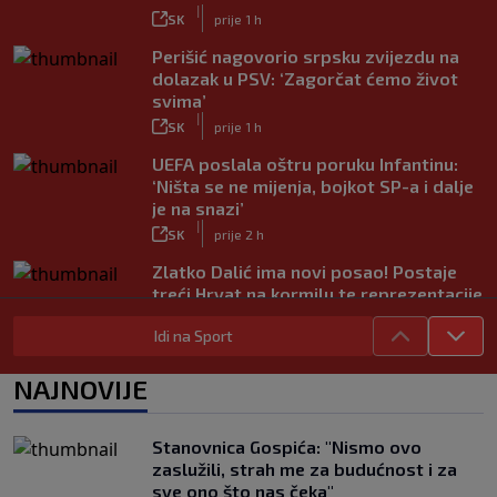
|
SK
prije 1 h
Perišić nagovorio srpsku zvijezdu na
dolazak u PSV: ‘Zagorčat ćemo život
svima’
|
SK
prije 1 h
UEFA poslala oštru poruku Infantinu:
‘Ništa se ne mijenja, bojkot SP-a i dalje
je na snazi’
|
SK
prije 2 h
Zlatko Dalić ima novi posao! Postaje
treći Hrvat na kormilu te reprezentacije
|
SK
prije 9 h
Idi na Sport
FOTO / Federer ljetuje u Hrvatskoj:
‘Večera dostojna prvaka’
NAJNOVIJE
|
SK
prije 2 h
Romano je ipak bio u pravu – Real i
Stanovnica Gospića: "Nismo ovo
službeno predstavio najskuplje
zaslužili, strah me za budućnost i za
pojačanje u povijesti
sve ono što nas čeka"