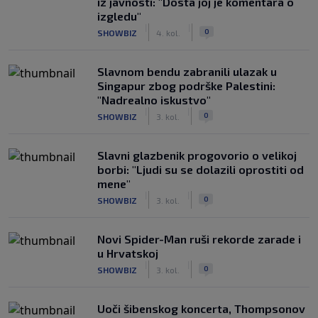
iz javnosti: "Dosta joj je komentara o
izgledu"
|
|
0
SHOWBIZ
4. kol.
Slavnom bendu zabranili ulazak u
Singapur zbog podrške Palestini:
"Nadrealno iskustvo"
|
|
0
SHOWBIZ
3. kol.
Slavni glazbenik progovorio o velikoj
borbi: "Ljudi su se dolazili oprostiti od
mene"
|
|
0
SHOWBIZ
3. kol.
Novi Spider-Man ruši rekorde zarade i
u Hrvatskoj
|
|
0
SHOWBIZ
3. kol.
Uoči šibenskog koncerta, Thompsonov