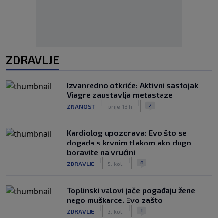
ZDRAVLJE
Izvanredno otkriće: Aktivni sastojak
Viagre zaustavlja metastaze
|
|
2
ZNANOST
prije 13 h
Kardiolog upozorava: Evo što se
događa s krvnim tlakom ako dugo
boravite na vrućini
|
|
0
ZDRAVLJE
5. kol.
Toplinski valovi jače pogađaju žene
nego muškarce. Evo zašto
|
|
1
ZDRAVLJE
3. kol.