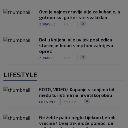
Ovo je najnezdravije ulje za kuhanje, a
gotovo svi ga koriste svaki dan
|
|
3
ZDRAVLJE
3. kol.
Bol u koljenu nije uvijek posljedica
starenja: Jedan simptom zahtijeva
oprez
|
|
0
ZDRAVLJE
3. kol.
LIFESTYLE
FOTO, VIDEO/ Kupanje s konjima hit
među turistima na hrvatskoj obali
|
|
0
LIFESTYLE
prije 2 h
Ne želite paliti peglu tijekom ljetnih
vrućina? Ovaj trik može pomoći da