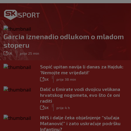
SPORT
Garcia iznenadio odlukom o mladom
stoperu
|
SK
prije 25 min
Sopić upitan navija li danas za Hajduk:
‘Nemojte me vrijeđati!’
|
SK
prije 38 min
Dalić u Emirate vodi dvojicu velikana
hrvatskog nogometa, evo što će oni
raditi
|
SK
prije 4 h
HNS i dalje čeka objašnjenje “slučaja
Matanović” i zato uskraćuje podršku
Infantinu?