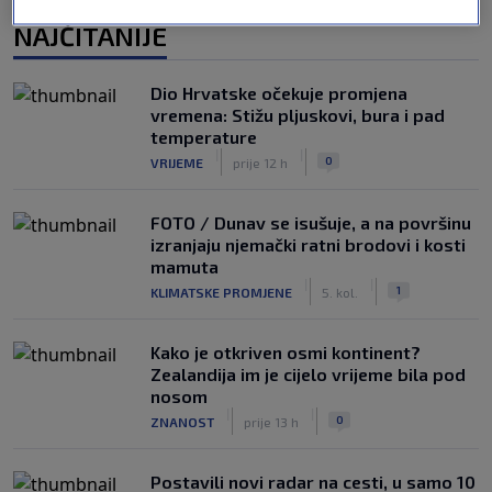
NAJČITANIJE
Dio Hrvatske očekuje promjena
vremena: Stižu pljuskovi, bura i pad
temperature
|
|
0
VRIJEME
prije 12 h
FOTO / Dunav se isušuje, a na površinu
izranjaju njemački ratni brodovi i kosti
mamuta
|
|
1
KLIMATSKE PROMJENE
5. kol.
Kako je otkriven osmi kontinent?
Zealandija im je cijelo vrijeme bila pod
nosom
|
|
0
ZNANOST
prije 13 h
Postavili novi radar na cesti, u samo 10