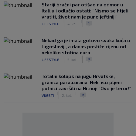
Stariji bračni par otišao na odmor u
Italiju i odlučio ostati: "Nismo se htjeli
vratiti, život nam je puno jeftiniji"
|
|
1
LIFESTYLE
4. kol.
Nekad ga je imala gotovo svaka kuća u
Jugoslaviji, a danas postiže cijenu od
nekoliko stotina eura
|
|
0
LIFESTYLE
5. kol.
Totalni kolaps na jugu Hrvatske,
granica paralizirana. Neki iscrpljeni
putnici završili na Hitnoj: "Ovo je teror!"
|
|
6
VIJESTI
2. kol.