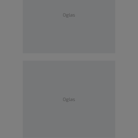
Oglas
Oglas