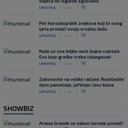
odjeća ne izgleda zgužvano
|
|
0
LIFESTYLE
5. kol.
Pet horoskopskih znakova koji bi ovog
ljeta pronaći svoju srodnu dušu
|
|
0
LIFESTYLE
5. kol.
Ruže uz ove biljke neće bujno cvjetati:
Evo koje greške treba izbjegavati
|
|
0
LIFESTYLE
5. kol.
Zaboravite na velike račune: Rashladite
dom pametnije, jeftinije i bez klime
|
|
0
LIFESTYLE
5. kol.
SHOWBIZ
Ariana Grande se nakon turneje povlači