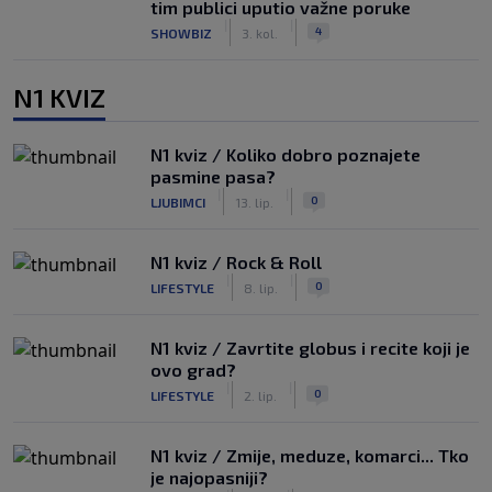
tim publici uputio važne poruke
|
|
4
SHOWBIZ
3. kol.
N1 KVIZ
N1 kviz / Koliko dobro poznajete
pasmine pasa?
|
|
0
LJUBIMCI
13. lip.
N1 kviz / Rock & Roll
|
|
0
LIFESTYLE
8. lip.
N1 kviz / Zavrtite globus i recite koji je
ovo grad?
|
|
0
LIFESTYLE
2. lip.
N1 kviz / Zmije, meduze, komarci... Tko
je najopasniji?