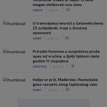
mogao oblikovati ovu zimu
|
|
0
VIJESTI
prije 1 h
U tramvajskoj nesreći u Gelsenkirchenu
25 ozlijeđenih, troje u životnoj
opasnosti
|
|
0
SVIJET
prije 1 h
Prirodni fenomen u susjedstvu pruža
spas od vrućina, u špilji tijekom cijele
godine 11 stupnjeva
|
|
0
LIFESTYLE
prije 2 h
Italija se prži, Mađarska i Rumunjska
gase rasvjetu zbog toplinskog vala
|
|
0
SVIJET
prije 2 h