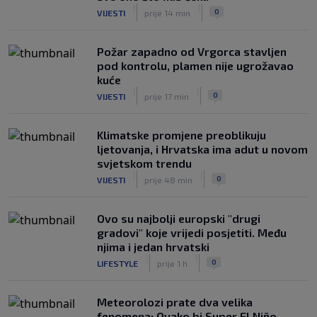
|
|
|
SK
prije 3 h
0
VIJESTI
prije 14 min
Požar zapadno od Vrgorca stavljen
pod kontrolu, plamen nije ugrožavao
kuće
|
|
0
VIJESTI
prije 17 min
Klimatske promjene preoblikuju
ljetovanja, i Hrvatska ima adut u novom
svjetskom trendu
|
|
0
VIJESTI
prije 48 min
Ovo su najbolji europski "drugi
gradovi" koje vrijedi posjetiti. Među
njima i jedan hrvatski
|
|
0
LIFESTYLE
prije 1 h
Meteorolozi prate dva velika
fenomena: Ovako bi Super El Niño