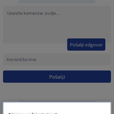
Pošalji odgovor
Pošalji