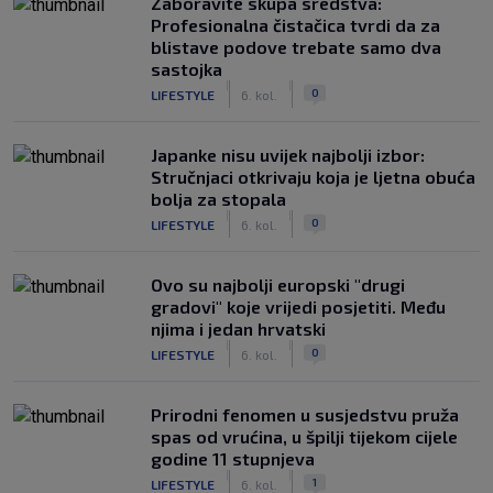
Zaboravite skupa sredstva:
Profesionalna čistačica tvrdi da za
blistave podove trebate samo dva
sastojka
|
|
0
LIFESTYLE
6. kol.
Japanke nisu uvijek najbolji izbor:
Stručnjaci otkrivaju koja je ljetna obuća
bolja za stopala
|
|
0
LIFESTYLE
6. kol.
Ovo su najbolji europski "drugi
gradovi" koje vrijedi posjetiti. Među
njima i jedan hrvatski
|
|
0
LIFESTYLE
6. kol.
Prirodni fenomen u susjedstvu pruža
spas od vrućina, u špilji tijekom cijele
godine 11 stupnjeva
|
|
1
LIFESTYLE
6. kol.