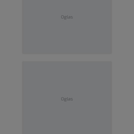
Oglas
Oglas