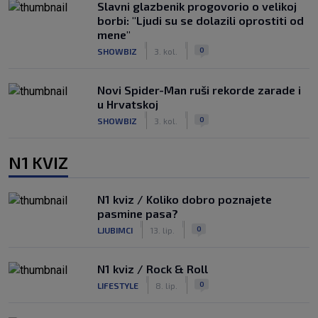
Slavni glazbenik progovorio o velikoj
borbi: "Ljudi su se dolazili oprostiti od
mene"
|
|
0
SHOWBIZ
3. kol.
Novi Spider-Man ruši rekorde zarade i
u Hrvatskoj
|
|
0
SHOWBIZ
3. kol.
N1 KVIZ
N1 kviz / Koliko dobro poznajete
pasmine pasa?
|
|
0
LJUBIMCI
13. lip.
N1 kviz / Rock & Roll
|
|
0
LIFESTYLE
8. lip.