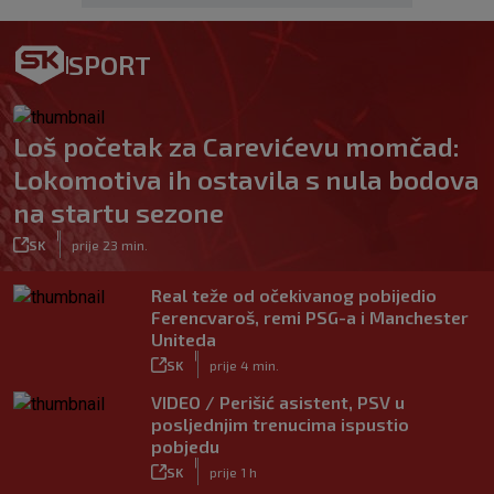
SPORT
Loš početak za Carevićevu momčad:
Lokomotiva ih ostavila s nula bodova
na startu sezone
|
SK
prije 23 min.
Real teže od očekivanog pobijedio
Ferencvaroš, remi PSG-a i Manchester
Uniteda
|
SK
prije 4 min.
VIDEO / Perišić asistent, PSV u
posljednjim trenucima ispustio
pobjedu
|
SK
prije 1 h