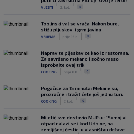
putnici završili na Hitnoj: "Ovo je teror!"
|
|
8
VIJESTI
2. kol.
Toplinski val se vraća: Nakon bure,
stižu pljuskovi i grmljavina
|
|
0
VRIJEME
prije 16 h
Napravite pljeskavice kao iz restorana:
Za savršeno mekano i sočno meso
isprobajte ovaj trik
|
|
0
COOKING
prije 6 h
Pogačice za 15 minuta: Mekane su,
prozračne i tražit ćete još jednu turu
|
|
0
COOKING
7. kol.
Miletić sve dostavio MUP-u: "Sumnjivi
otpad nalazi se i kod Udbine, na
zemljišnoj čestici u vlasništvu države"
|
|