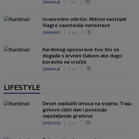
0
ZDRAVLJE
7. kol.
Izvanredno otkriće: Aktivni sastojak
Viagre zaustavlja metastaze
|
|
2
ZNANOST
6. kol.
Kardiolog upozorava: Evo što se
događa s krvnim tlakom ako dugo
boravite na vrućini
|
|
0
ZDRAVLJE
5. kol.
LIFESTYLE
Deset najdužih letova na svijetu: Traju
gotovo cijeli dan i povezuju
najudaljenije gradove
|
|
0
LIFESTYLE
7. kol.