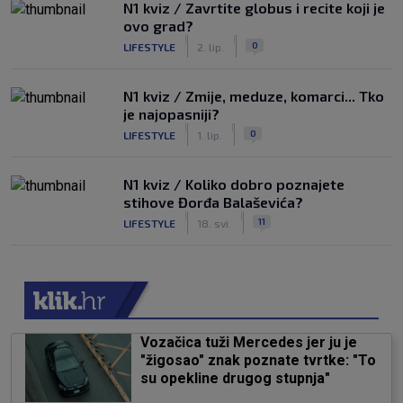
N1 kviz / Zavrtite globus i recite koji je
ovo grad?
|
|
0
LIFESTYLE
2. lip.
N1 kviz / Zmije, meduze, komarci... Tko
je najopasniji?
|
|
0
LIFESTYLE
1. lip.
N1 kviz / Koliko dobro poznajete
stihove Đorđa Balaševića?
|
|
11
LIFESTYLE
18. svi.
Vozačica tuži Mercedes jer ju je
"žigosao" znak poznate tvrtke: "To
su opekline drugog stupnja"