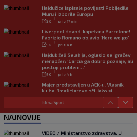
Hajdučice ispisale povijest! Pobijedile
Muru i izborile Europu
|
SK
prije 17 min
Liverpool dovodi kapetana Barcelone!
Fabrizio Romano objavio ‘Here we go’
|
SK
prije 4 h
Hajduk želi Selahija, oglasio se igračev
menadžer: ‘Garcia ga dobro poznaje, ali
postoji problem…’
|
SK
prije 4 h
Majer predstavljen u AEK-u. Vlasnik
kluba: ‘Imaš tigrove oči, jako si
inteligentan’
Idi na Sport
|
SK
prije 4 h
Bio je hit druge lige, a sada s Istrom
NAJNOVIJE
prijeti Hajduku: ‘Imao sam 16 ponuda,
ali htio sam SHNL’
|
VIDEO / Ministarstvo zdravstva: U
SK
prije 5 h