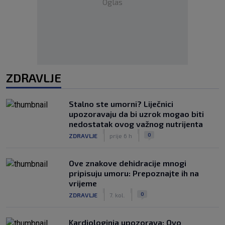
Oglas
ZDRAVLJE
Stalno ste umorni? Liječnici
upozoravaju da bi uzrok mogao biti
nedostatak ovog važnog nutrijenta
|
|
0
ZDRAVLJE
prije 6 h
Ove znakove dehidracije mnogi
pripisuju umoru: Prepoznajte ih na
vrijeme
|
|
0
ZDRAVLJE
7. kol.
Kardiologinja upozorava: Ovo