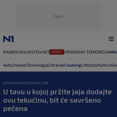
Oglas
NAJNOVIJE
VIJESTI
SVIJET
VRIJEME
N1 TEME
REGIJA
MA
Auto
Znanost
Tehnologija
Zdravlje
Cooking
Lifestyle
Kultura
Sh
GENIJALAN KULINARSKI TRIK
U tavu u kojoj pržite jaja dodajte
ovu tekućinu, bit će savršeno
pečena