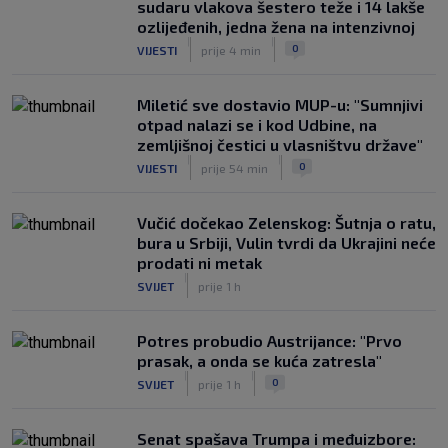
sudaru vlakova šestero teže i 14 lakše
VIDEO / Tenisač se požalio na
ozlijeđenih, jedna žena na intenzivnoj
gledatelja koji mu je smetao, reakcija
|
|
0
VIJESTI
prije 4 min
suca je hit
|
SK
prije 4 h
Miletić sve dostavio MUP-u: "Sumnjivi
otpad nalazi se i kod Udbine, na
zemljišnoj čestici u vlasništvu države"
|
|
0
VIJESTI
prije 54 min
Vučić dočekao Zelenskog: Šutnja o ratu,
bura u Srbiji, Vulin tvrdi da Ukrajini neće
prodati ni metak
|
SVIJET
prije 1 h
Potres probudio Austrijance: "Prvo
prasak, a onda se kuća zatresla"
|
|
0
SVIJET
prije 1 h
Senat spašava Trumpa i međuizbore: