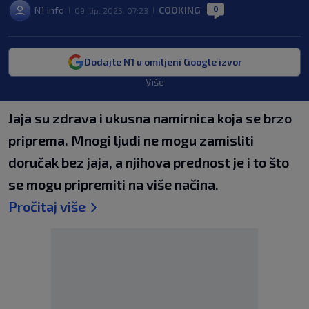
0
N1 Info
COOKING
09. lip. 2025. 07:23
|
|
|
Dodajte N1 u omiljeni Google izvor
Više
Jaja su zdrava i ukusna namirnica koja se brzo
priprema. Mnogi ljudi ne mogu zamisliti
doručak bez jaja, a njihova prednost je i to što
se mogu pripremiti na više načina.
Pročitaj više