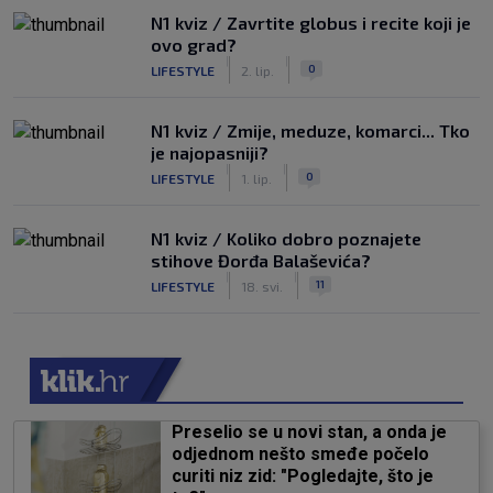
N1 kviz / Zavrtite globus i recite koji je
ovo grad?
|
|
0
LIFESTYLE
2. lip.
N1 kviz / Zmije, meduze, komarci... Tko
je najopasniji?
|
|
0
LIFESTYLE
1. lip.
N1 kviz / Koliko dobro poznajete
stihove Đorđa Balaševića?
|
|
11
LIFESTYLE
18. svi.
Preselio se u novi stan, a onda je
odjednom nešto smeđe počelo
curiti niz zid: "Pogledajte, što je