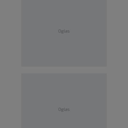
Oglas
Oglas