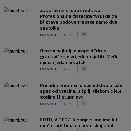
Zaboravite skupa sredstva:
Profesionalna čistačica tvrdi da za
blistave podove trebate samo dva
sastojka
|
|
0
LIFESTYLE
6. kol.
Ovo su najbolji europski "drugi
gradovi" koje vrijedi posjetiti. Među
njima i jedan hrvatski
|
|
0
LIFESTYLE
6. kol.
Prirodni fenomen u susjedstvu pruža
spas od vrućina, u špilji tijekom cijele
godine 11 stupnjeva
|
|
1
LIFESTYLE
6. kol.
FOTO, VIDEO/ Kupanje s konjima hit
među turistima na hrvatskoj obali
|
|