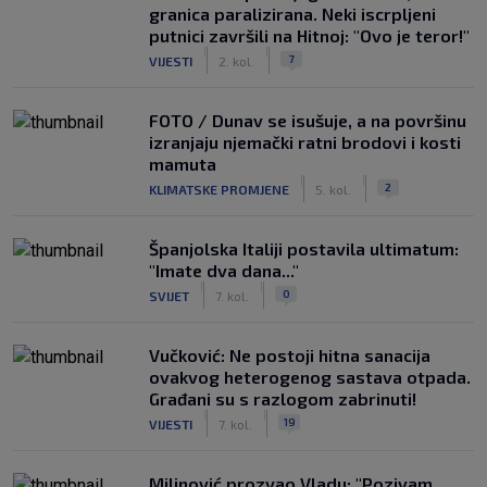
granica paralizirana. Neki iscrpljeni
putnici završili na Hitnoj: "Ovo je teror!"
|
|
7
VIJESTI
2. kol.
FOTO / Dunav se isušuje, a na površinu
izranjaju njemački ratni brodovi i kosti
mamuta
|
|
2
KLIMATSKE PROMJENE
5. kol.
Španjolska Italiji postavila ultimatum:
"Imate dva dana..."
|
|
0
SVIJET
7. kol.
Vučković: Ne postoji hitna sanacija
ovakvog heterogenog sastava otpada.
Građani su s razlogom zabrinuti!
|
|
19
VIJESTI
7. kol.
Milinović prozvao Vladu: "Pozivam