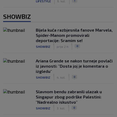
1
LIFESTYLE
6. kol.
SHOWBIZ
Bijela kuća razbjesnila fanove Marvela,
Spider-Manom promovirali
deportacije: Sramim se!
|
|
0
SHOWBIZ
prije 2 h
Ariana Grande se nakon turneje povlači
iz javnosti: "Dosta joj je komentara o
izgledu"
|
|
0
SHOWBIZ
4. kol.
Slavnom bendu zabranili ulazak u
Singapur zbog podrške Palestini:
"Nadrealno iskustvo"
|
|
0
SHOWBIZ
3. kol.