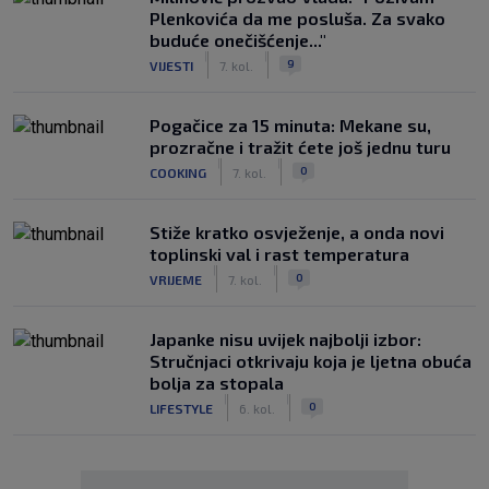
Plenkovića da me posluša. Za svako
buduće onečišćenje..."
|
|
9
VIJESTI
7. kol.
Pogačice za 15 minuta: Mekane su,
prozračne i tražit ćete još jednu turu
|
|
0
COOKING
7. kol.
Stiže kratko osvježenje, a onda novi
toplinski val i rast temperatura
|
|
0
VRIJEME
7. kol.
Japanke nisu uvijek najbolji izbor:
Stručnjaci otkrivaju koja je ljetna obuća
bolja za stopala
|
|
0
LIFESTYLE
6. kol.