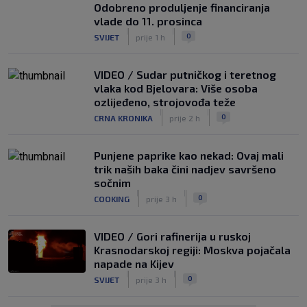
Odobreno produljenje financiranja
vlade do 11. prosinca
|
|
0
SVIJET
prije 1 h
VIDEO / Sudar putničkog i teretnog
vlaka kod Bjelovara: Više osoba
ozlijeđeno, strojovođa teže
|
|
0
CRNA KRONIKA
prije 2 h
Punjene paprike kao nekad: Ovaj mali
trik naših baka čini nadjev savršeno
sočnim
|
|
0
COOKING
prije 3 h
VIDEO / Gori rafinerija u ruskoj
Krasnodarskoj regiji: Moskva pojačala
napade na Kijev
|
|
0
SVIJET
prije 3 h