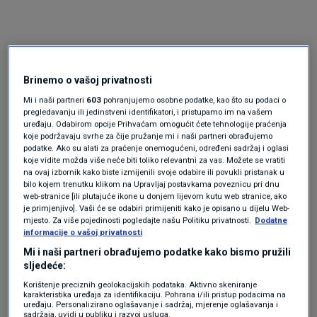
Brinemo o vašoj privatnosti
Mi i naši partneri
603
pohranjujemo osobne podatke, kao što su podaci o
pregledavanju ili jedinstveni identifikatori, i pristupamo im na vašem
uređaju. Odabirom opcije Prihvaćam omogućit ćete tehnologije praćenja
Oglas
koje podržavaju svrhe za čije pružanje mi i naši partneri obrađujemo
podatke. Ako su alati za praćenje onemogućeni, određeni sadržaj i oglasi
koje vidite možda više neće biti toliko relevantni za vas. Možete se vratiti
na ovaj izbornik kako biste izmijenili svoje odabire ili povukli pristanak u
bilo kojem trenutku klikom na Upravljaj postavkama poveznicu pri dnu
web-stranice [ili plutajuće ikone u donjem lijevom kutu web stranice, ako
je primjenjivo]. Vaši će se odabiri primijeniti kako je opisano u dijelu Web-
mjesto. Za više pojedinosti pogledajte našu Politiku privatnosti.
Dodatne
informacije o vašoj privatnosti
Mi i naši partneri obrađujemo podatke kako bismo pružili
sljedeće:
Korištenje preciznih geolokacijskih podataka. Aktivno skeniranje
karakteristika uređaja za identifikaciju. Pohrana i/ili pristup podacima na
uređaju. Personalizirano oglašavanje i sadržaj, mjerenje oglašavanja i
Oglas
sadržaja, uvidi u publiku i razvoj usluga.