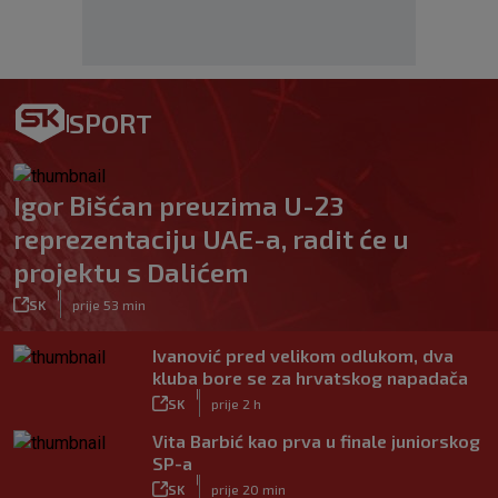
SPORT
Igor Bišćan preuzima U-23
reprezentaciju UAE-a, radit će u
projektu s Dalićem
|
SK
prije 53 min
Ivanović pred velikom odlukom, dva
kluba bore se za hrvatskog napadača
|
SK
prije 2 h
Vita Barbić kao prva u finale juniorskog
SP-a
|
SK
prije 20 min