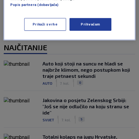
Popis partnera (dobavljača)
Prikaži svrhe
Prihvaćam
NAJČITANIJE
Auto koji stoji na suncu ne hladi se
najbrže klimom, nego postupkom koji
traje petnaest sekundi
|
|
0
AUTO
7. kol.
Jakovina o posjetu Zelenskog Srbiji:
"Još se nije odlučilo na koju stranu se
ide"
|
|
5
SVIJET
7. kol.
Totalni kolaps na jugu Hrvatske,