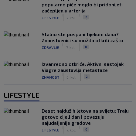
popularno piće moglo bi pridonijeti
začepljenju arterija
|
|
2
LIFESTYLE
7. kol.
Stalno ste pospani tijekom dana?
Znanstvenici su možda otkrili zašto
|
|
0
ZDRAVLJE
7. kol.
Izvanredno otkriće: Aktivni sastojak
Viagre zaustavlja metastaze
|
|
2
ZNANOST
6. kol.
LIFESTYLE
Deset najdužih letova na svijetu: Traju
gotovo cijeli dan i povezuju
najudaljenije gradove
|
|
0
LIFESTYLE
7. kol.