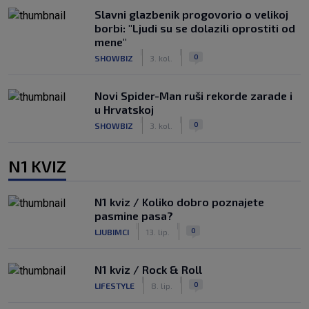
Slavni glazbenik progovorio o velikoj
borbi: "Ljudi su se dolazili oprostiti od
mene"
|
|
0
SHOWBIZ
3. kol.
Novi Spider-Man ruši rekorde zarade i
u Hrvatskoj
|
|
0
SHOWBIZ
3. kol.
N1 KVIZ
N1 kviz / Koliko dobro poznajete
pasmine pasa?
|
|
0
LJUBIMCI
13. lip.
N1 kviz / Rock & Roll
|
|
0
LIFESTYLE
8. lip.