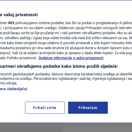
N1(DIS)INFO
iga JD Vancea: "Pitanje
KLIMATSKE PROMJENE
 vašoj privatnosti
rtneri
603
pohranjujemo osobne podatke, kao što su podaci o pregledavanju ili jedins
enuo s puta..."
FOTO
ori, i pristupamo im na vašem uređaju. Odabirom opcije Prihvaćam omogućit ćete teh
e podržavaju svrhe za čije pružanje mi i naši partneri obrađujemo podatke. Ako su ala
 određeni sadržaj i oglasi koje vidite možda više neće biti toliko relevantni za vas. Mo
VIDEO
rnik kako biste izmijenili svoje odabire ili povukli pristanak u bilo kojem trenutku kl
ntara
stavkama poveznicu pri dnu web-stranice [ili plutajuće ikone u donjem lijevom kutu w
enjivo]. Vaši će se odabiri primijeniti kako je opisano u dijelu Web-mjesto. Za više poj
ašu Politiku privatnosti.
Dodatne informacije o vašoj privatnosti
 partneri obrađujemo podatke kako bismo pružili sljedeće:
reciznih geolokacijskih podataka. Aktivno skeniranje karakteristika uređaja za identifi
p podacima na uređaju. Personalizirano oglašavanje i sadržaj, mjerenje oglašavanja i sad
zvoj usluga.
era (dobavljača)
ovije vrijeme koji će objaviti knjigu dok je na dužn
ja da Vance utire put predsjedničkoj kandidaturi 
Prikaži svrhe
Prihvaćam