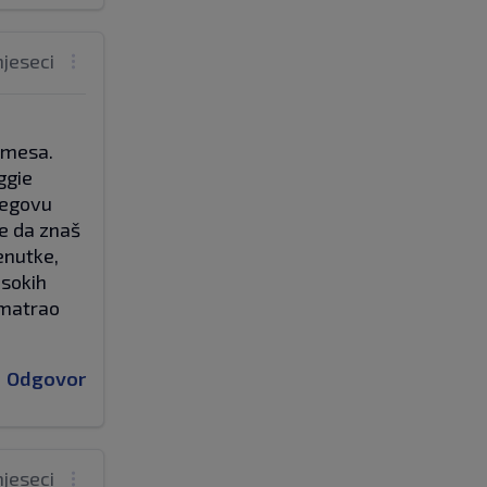
mjeseci
Timesa.
ggie
jegovu
je da znaš
renutke,
isokih
smatrao
Odgovor
mjeseci