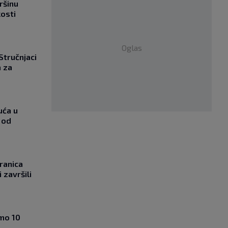
ršinu
kosti
Oglas
 Stručnjaci
a za
uća u
 od
ranica
 završili
amo 10