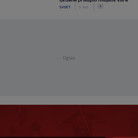
|
|
1
SVIJET
5. kol.
Oglas
‘Pozivamo institucije
jere’