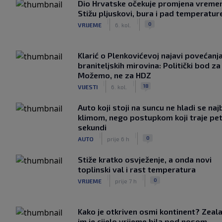
Dio Hrvatske očekuje promjena vreme
Stižu pljuskovi, bura i pad temperatur
|
|
0
VRIJEME
6. kol.
Klarić o Plenkovićevoj najavi povećanj
braniteljskih mirovina: Politički bod za
Možemo, ne za HDZ
|
|
18
VIJESTI
6. kol.
Auto koji stoji na suncu ne hladi se naj
klimom, nego postupkom koji traje pe
sekundi
|
|
0
AUTO
prije 6 h
Stiže kratko osvježenje, a onda novi
toplinski val i rast temperatura
|
|
0
VRIJEME
prije 7 h
Kako je otkriven osmi kontinent? Zeala
im je cijelo vrijeme bila pod nosom