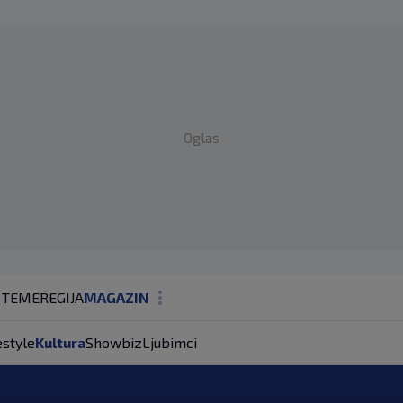
Oglas
 TEME
REGIJA
MAGAZIN
N1 KOMENTAR
estyle
Kultura
Showbiz
Ljubimci
KOLUMNE