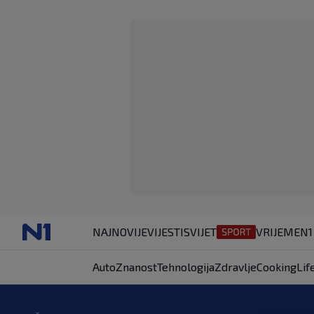
NAJNOVIJE
VIJESTI
SVIJET
VRIJEME
N1
Auto
Znanost
Tehnologija
Zdravlje
Cooking
Lif