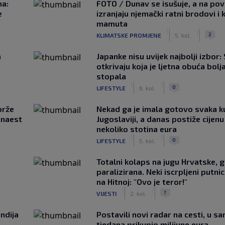
na:
FOTO / Dunav se isušuje, a na pov
e
izranjaju njemački ratni brodovi i 
mamuta
|
|
2
KLIMATSKE PROMJENE
5. kol.
a
Japanke nisu uvijek najbolji izbor:
otkrivaju koja je ljetna obuća bolj
stopala
|
|
0
LIFESTYLE
6. kol.
brže
Nekad ga je imala gotovo svaka k
tnaest
Jugoslaviji, a danas postiže cijenu
nekoliko stotina eura
|
|
0
LIFESTYLE
5. kol.
Totalni kolaps na jugu Hrvatske, g
paralizirana. Neki iscrpljeni putnici
na Hitnoj: "Ovo je teror!"
|
|
7
VIJESTI
2. kol.
ndija
Postavili novi radar na cesti, u s
tjedana prikupio milijune eura