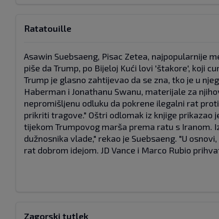
Ratatouille
Asawin Suebsaeng, Pisac Zetea, najpopularnije m
piše da Trump, po Bijeloj Kući lovi 'štakore', koj
Trump je glasno zahtijevao da se zna, tko je u n
Haberman i Jonathanu Swanu, materijale za njihovu
nepromišljenu odluku da pokrene ilegalni rat proti
prikriti tragove." Oštri odlomak iz knjige prikazao je
tijekom Trumpovog marša prema ratu s Iranom. Izva
dužnosnika vlade," rekao je Suebsaeng. "U osnov
rat dobrom idejom. JD Vance i Marco Rubio prihvat
Zagorski tutlek