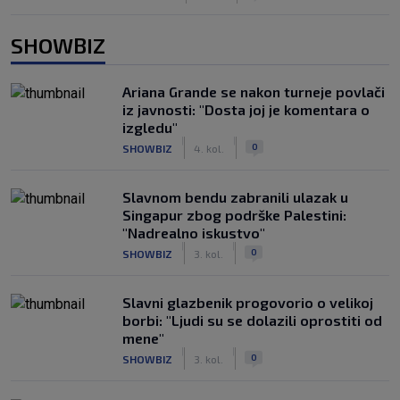
SHOWBIZ
Ariana Grande se nakon turneje povlači
iz javnosti: "Dosta joj je komentara o
izgledu"
|
|
0
SHOWBIZ
4. kol.
Slavnom bendu zabranili ulazak u
Singapur zbog podrške Palestini:
"Nadrealno iskustvo"
|
|
0
SHOWBIZ
3. kol.
Slavni glazbenik progovorio o velikoj
borbi: "Ljudi su se dolazili oprostiti od
mene"
|
|
0
SHOWBIZ
3. kol.