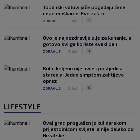
Toplinski valovi jače pogađaju žene
nego muškarce. Evo zašto
|
|
1
ZDRAVLJE
3. kol.
Ovo je najnezdravije ulje za kuhanje, a
gotovo svi ga koriste svaki dan
|
|
3
ZDRAVLJE
3. kol.
Bol u koljenu nije uvijek posljedica
starenja: Jedan simptom zahtijeva
oprez
|
|
0
ZDRAVLJE
3. kol.
LIFESTYLE
Ovaj grad proglašen je kulinarskom
prijestolnicom svijeta, a nije daleko od
Hrvatske
|
|