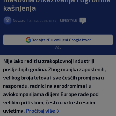
kašnjenja
1
Nova.rs
LIFESTYLE
27. svi. 2026. 13:39
|
|
|
Dodajte N1 u omiljeni Google izvor
Više
Nije lako raditi u zrakoplovnoj industriji
posljednjih godina. Zbog manjka zaposlenih,
velikog broja letova i sve češćih promjena u
rasporedu, radnici na aerodromima i u
aviokompanijama diljem Europe rade pod
velikim pritiskom, često u vrlo stresnim
uvjetima.
Pročitaj više