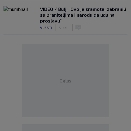
VIDEO / Bulj: "Ovo je sramota, zabranili
su braniteljima i narodu da uđu na
proslavu"
|
|
6
VIJESTI
5. kol.
Oglas