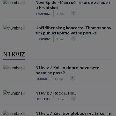
Novi Spider-Man ruši rekorde zarade i
u Hrvatskoj
|
|
0
SHOWBIZ
3. kol.
Uoči šibenskog koncerta, Thompsonov
tim publici uputio važne poruke
|
|
4
SHOWBIZ
3. kol.
N1 KVIZ
N1 kviz / Koliko dobro poznajete
pasmine pasa?
|
|
0
LJUBIMCI
13. lip.
N1 kviz / Rock & Roll
|
|
0
LIFESTYLE
8. lip.
N1 kviz / Zavrtite globus i recite koji je