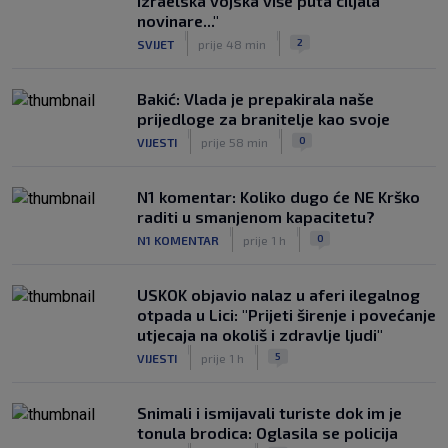
izraelska vojska više puta ciljala
novinare..."
|
|
2
SVIJET
prije 48 min
Bakić: Vlada je prepakirala naše
prijedloge za branitelje kao svoje
|
|
0
VIJESTI
prije 58 min
N1 komentar: Koliko dugo će NE Krško
raditi u smanjenom kapacitetu?
|
|
0
N1 KOMENTAR
prije 1 h
USKOK objavio nalaz u aferi ilegalnog
otpada u Lici: "Prijeti širenje i povećanje
utjecaja na okoliš i zdravlje ljudi"
|
|
5
VIJESTI
prije 1 h
Snimali i ismijavali turiste dok im je
tonula brodica: Oglasila se policija
|
|