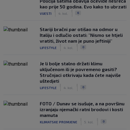
Policija satima obavlja očevide nesreća
kao prije 50 godina. Evo kako to ubrzati
|
|
6
VIJESTI
4. kol.
Stariji bračni par otišao na odmor u
Italiju i odlučio ostati: "Nismo se htjeli
vratiti, život nam je puno jeftiniji"
|
|
0
LIFESTYLE
4. kol.
Je li bolje stalno držati klimu
uključenom ili je povremeno gasiti?
Stručnjaci otkrivaju kada ćete najviše
uštedjeti
|
|
0
LIFESTYLE
4. kol.
FOTO / Dunav se isušuje, a na površinu
izranjaju njemački ratni brodovi i kosti
mamuta
|
|
0
KLIMATSKE PROMJENE
5. kol.