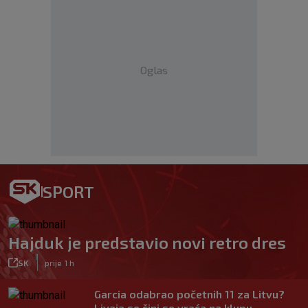
Oglas
SPORT
Hajduk je predstavio novi retro dres
|
SK
prije 1 h
Garcia odabrao početnih 11 za Litvu?
Livaja se čini se vraća na klupu