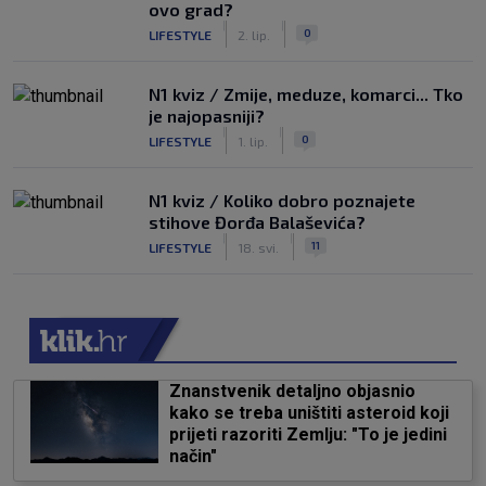
ovo grad?
|
|
0
LIFESTYLE
2. lip.
N1 kviz / Zmije, meduze, komarci... Tko
je najopasniji?
|
|
0
LIFESTYLE
1. lip.
N1 kviz / Koliko dobro poznajete
stihove Đorđa Balaševića?
|
|
11
LIFESTYLE
18. svi.
Znanstvenik detaljno objasnio
kako se treba uništiti asteroid koji
prijeti razoriti Zemlju: "To je jedini
način"