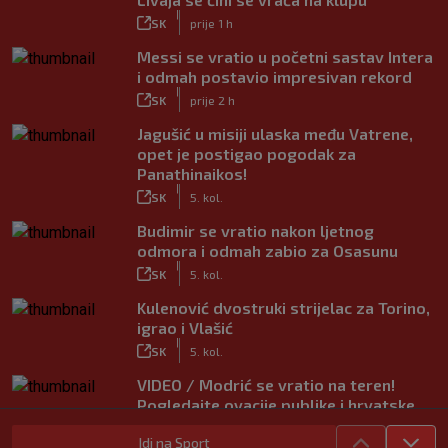
|
SK
prije 1 h
Messi se vratio u početni sastav Intera
i odmah postavio impresivan rekord
|
SK
prije 2 h
Jagušić u misiji ulaska među Vatrene,
opet je postigao pogodak za
Panathinaikos!
|
SK
5. kol.
Budimir se vratio nakon ljetnog
odmora i odmah zabio za Osasunu
|
SK
5. kol.
Kulenović dvostruki strijelac za Torino,
igrao i Vlašić
|
SK
5. kol.
VIDEO / Modrić se vratio na teren!
Pogledajte ovacije publike i hrvatske
zastave na tribinama
Idi na Sport
|
SK
5. kol.