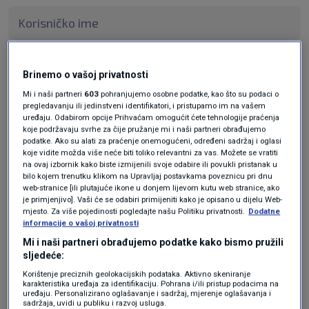
Pošalji
Brinemo o vašoj privatnosti
Mi i naši partneri
603
pohranjujemo osobne podatke, kao što su podaci o
pregledavanju ili jedinstveni identifikatori, i pristupamo im na vašem
uređaju. Odabirom opcije Prihvaćam omogućit ćete tehnologije praćenja
koje podržavaju svrhe za čije pružanje mi i naši partneri obrađujemo
podatke. Ako su alati za praćenje onemogućeni, određeni sadržaj i oglasi
koje vidite možda više neće biti toliko relevantni za vas. Možete se vratiti
na ovaj izbornik kako biste izmijenili svoje odabire ili povukli pristanak u
bilo kojem trenutku klikom na Upravljaj postavkama poveznicu pri dnu
web-stranice [ili plutajuće ikone u donjem lijevom kutu web stranice, ako
je primjenjivo]. Vaši će se odabiri primijeniti kako je opisano u dijelu Web-
mjesto. Za više pojedinosti pogledajte našu Politiku privatnosti.
Dodatne
Oglas
informacije o vašoj privatnosti
Mi i naši partneri obrađujemo podatke kako bismo pružili
sljedeće:
Korištenje preciznih geolokacijskih podataka. Aktivno skeniranje
karakteristika uređaja za identifikaciju. Pohrana i/ili pristup podacima na
uređaju. Personalizirano oglašavanje i sadržaj, mjerenje oglašavanja i
sadržaja, uvidi u publiku i razvoj usluga.