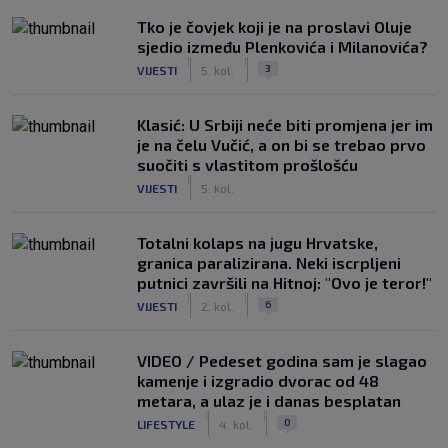
Tko je čovjek koji je na proslavi Oluje
sjedio između Plenkovića i Milanovića?
|
|
3
VIJESTI
5. kol.
Klasić: U Srbiji neće biti promjena jer im
je na čelu Vučić, a on bi se trebao prvo
suočiti s vlastitom prošlošću
|
VIJESTI
5. kol.
Totalni kolaps na jugu Hrvatske,
granica paralizirana. Neki iscrpljeni
putnici završili na Hitnoj: "Ovo je teror!"
|
|
6
VIJESTI
2. kol.
VIDEO / Pedeset godina sam je slagao
kamenje i izgradio dvorac od 48
metara, a ulaz je i danas besplatan
|
|
0
LIFESTYLE
4. kol.