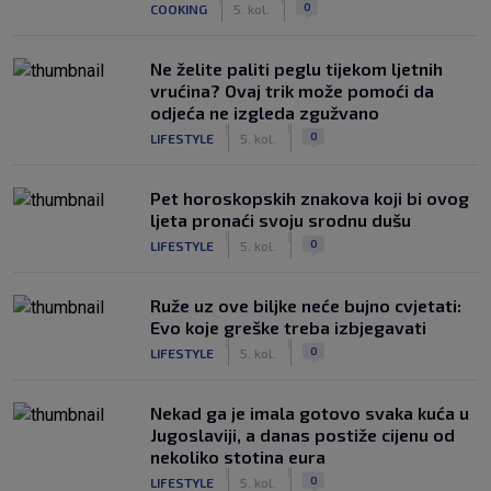
0
COOKING
5. kol.
Ne želite paliti peglu tijekom ljetnih
vrućina? Ovaj trik može pomoći da
odjeća ne izgleda zgužvano
|
|
0
LIFESTYLE
5. kol.
Pet horoskopskih znakova koji bi ovog
ljeta pronaći svoju srodnu dušu
|
|
0
LIFESTYLE
5. kol.
Ruže uz ove biljke neće bujno cvjetati:
Evo koje greške treba izbjegavati
|
|
0
LIFESTYLE
5. kol.
Nekad ga je imala gotovo svaka kuća u
Jugoslaviji, a danas postiže cijenu od
nekoliko stotina eura
|
|
0
LIFESTYLE
5. kol.