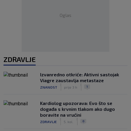
Oglas
ZDRAVLJE
Izvanredno otkriće: Aktivni sastojak
Viagre zaustavlja metastaze
|
|
1
ZNANOST
prije 3 h
Kardiolog upozorava: Evo što se
događa s krvnim tlakom ako dugo
boravite na vrućini
|
|
0
ZDRAVLJE
5. kol.