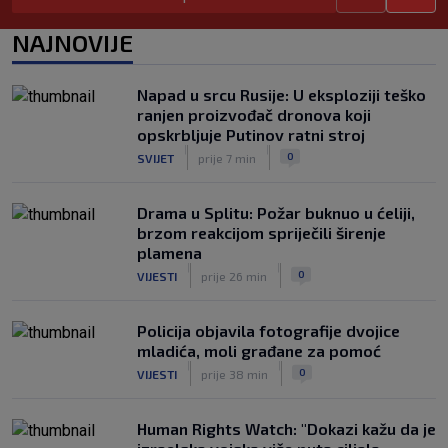
Tinejdžer iz Zimbabvea srušio bivšeg
NAJNOVIJE
trenera Hajduka, utakmica kasnila zbog
prometnog kaosa
|
Napad u srcu Rusije: U eksploziji teško
SK
5. kol.
ranjen proizvođač dronova koji
opskrbljuje Putinov ratni stroj
|
|
0
SVIJET
prije 7 min
Drama u Splitu: Požar buknuo u ćeliji,
brzom reakcijom spriječili širenje
plamena
|
|
0
VIJESTI
prije 26 min
Policija objavila fotografije dvojice
mladića, moli građane za pomoć
|
|
0
VIJESTI
prije 38 min
Human Rights Watch: "Dokazi kažu da je