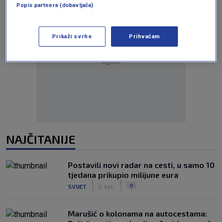
Popis partnera (dobavljača)
Prikaži svrhe
Prihvaćam
Oglas
NAJČITANIJE
Postavili novi radar na cesti, u samo 10
tjedana prikupio milijune eura
|
|
0
SVIJET
5. kol.
Marušić o kolonama na autocestama: