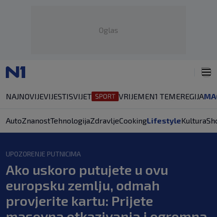
Oglas
NAJNOVIJE
VIJESTI
SVIJET
VRIJEME
N1 TEME
REGIJA
MA
Auto
Znanost
Tehnologija
Zdravlje
Cooking
Lifestyle
Kultura
Sh
UPOZORENJE PUTNICIMA
Ako uskoro putujete u ovu
europsku zemlju, odmah
provjerite kartu: Prijete
masovna otkazivanja i ogromna