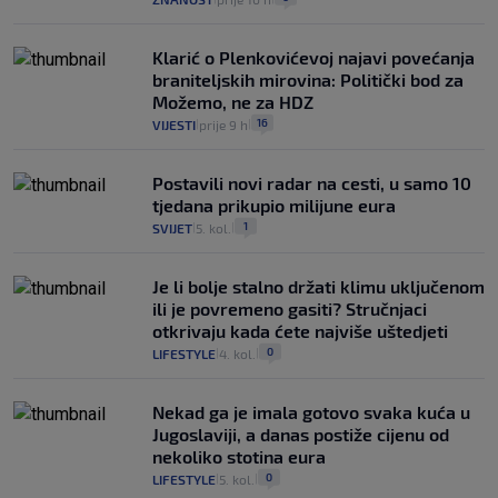
Klarić o Plenkovićevoj najavi povećanja
braniteljskih mirovina: Politički bod za
Možemo, ne za HDZ
16
VIJESTI
prije 9 h
|
|
Postavili novi radar na cesti, u samo 10
tjedana prikupio milijune eura
1
SVIJET
5. kol.
|
|
Je li bolje stalno držati klimu uključenom
ili je povremeno gasiti? Stručnjaci
otkrivaju kada ćete najviše uštedjeti
0
LIFESTYLE
4. kol.
|
|
Nekad ga je imala gotovo svaka kuća u
Jugoslaviji, a danas postiže cijenu od
nekoliko stotina eura
0
LIFESTYLE
5. kol.
|
|