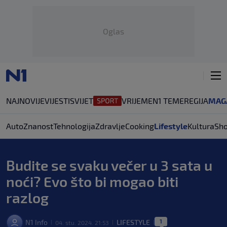
Oglas
NAJNOVIJE
VIJESTI
SVIJET
VRIJEME
N1 TEME
REGIJA
MAG
Auto
Znanost
Tehnologija
Zdravlje
Cooking
Lifestyle
Kultura
Sh
Budite se svaku večer u 3 sata u
noći? Evo što bi mogao biti
razlog
1
N1 Info
LIFESTYLE
04. stu. 2024. 21:53
|
|
|