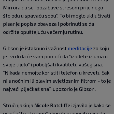
Mirrora da se "pozabave stresom prije nego
što odu u spavaću sobu". To bi moglo uključivati
pisanje popisa obaveza i pobrinuti se da
održite opuštajuću večernju rutinu.
Gibson je istaknuo i važnost
meditacije
za koju
je tvrdi da će vam pomoći da "izađete iz uma u
svoje tijelo" i poboljšati kvalitetu vašeg sna.
"Nikada nemojte koristiti telefon u krevetu čak
ni s noćnim ili plavim svjetlosnim filtrom - to je
najveći pljačkaš sna", upozorio je Gibson.
Stručnjakinja
Nicole Ratcliffe
izjavila je kako se
osjeća "frustrirano" zbog Aspreyevih navoda.