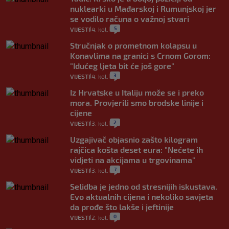
nuklearki u Mađarskoj i Rumunjskoj jer
se vodilo računa o važnoj stvari
5
VIJESTI
4. kol.
|
|
Stručnjak o prometnom kolapsu u
Konavlima na granici s Crnom Gorom:
"Idućeg ljeta bit će još gore"
3
VIJESTI
4. kol.
|
|
Iz Hrvatske u Italiju može se i preko
mora. Provjerili smo brodske linije i
cijene
2
VIJESTI
3. kol.
|
|
Uzgajivač objasnio zašto kilogram
rajčica košta deset eura: "Nećete ih
vidjeti na akcijama u trgovinama"
7
VIJESTI
3. kol.
|
|
Selidba je jedno od stresnijih iskustava.
Evo aktualnih cijena i nekoliko savjeta
da prođe što lakše i jeftinije
0
VIJESTI
2. kol.
|
|