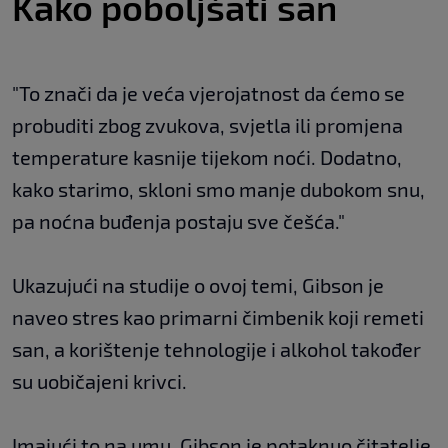
Kako poboljšati san
"To znači da je veća vjerojatnost da ćemo se
probuditi zbog zvukova, svjetla ili promjena
temperature kasnije tijekom noći. Dodatno,
kako starimo, skloni smo manje dubokom snu,
pa noćna buđenja postaju sve češća."
Ukazujući na studije o ovoj temi, Gibson je
naveo stres kao primarni čimbenik koji remeti
san, a korištenje tehnologije i alkohol također
su uobičajeni krivci.
Imajući to na umu, Gibson je potaknuo čitatelje