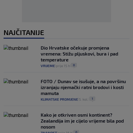
NAJČITANIJE
Dio Hrvatske očekuje promjena
vremena: Stižu pljuskovi, bura i pad
temperature
0
VRIJEME
prije 15 h
|
|
FOTO / Dunav se isušuje, a na površinu
izranjaju njemački ratni brodovi i kosti
mamuta
1
KLIMATSKE PROMJENE
5. kol.
|
|
Kako je otkriven osmi kontinent?
Zealandija im je cijelo vrijeme bila pod
nosom
0
ZNANOST
prije 16 h
|
|