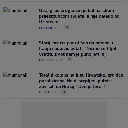
Ovaj grad proglašen je kulinarskom
prijestolnicom svijeta, a nije daleko od
Hrvatske
0
COOKING
5. kol.
|
|
Stariji bračni par otišao na odmor u
Italiju i odlučio ostati: "Nismo se htjeli
vratiti, život nam je puno jeftiniji"
2
LIFESTYLE
4. kol.
|
|
Totalni kolaps na jugu Hrvatske, granica
paralizirana. Neki iscrpljeni putnici
završili na Hitnoj: "Ovo je teror!"
8
VIJESTI
2. kol.
|
|