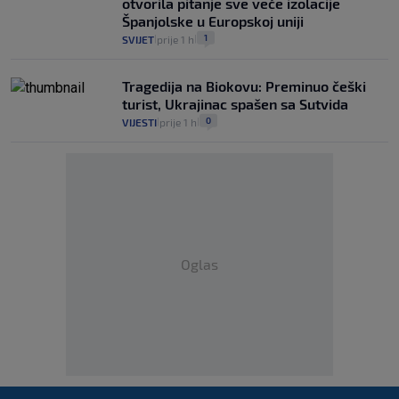
otvorila pitanje sve veće izolacije
Španjolske u Europskoj uniji
1
SVIJET
prije 1 h
|
|
Tragedija na Biokovu: Preminuo češki
turist, Ukrajinac spašen sa Sutvida
0
VIJESTI
prije 1 h
|
|
Oglas