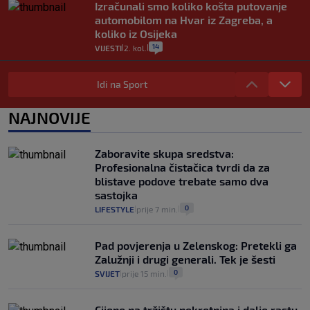
Izračunali smo koliko košta putovanje
automobilom na Hvar iz Zagreba, a
koliko iz Osijeka
14
VIJESTI
2. kol.
|
|
"Kći je otišla na more, a zaboravila
zdravstvenu iskaznicu". Kakva su prava
Idi na Sport
pacijenata izvan mjesta prebivališta?
1
VIJESTI
1. kol.
NAJNOVIJE
|
|
Provjerili smo "što ćemo onda" ako
Plenković na 15 dana ukine mjere: "Ne bi
Zaboravite skupa sredstva:
se dogodilo ništa. Vlada se zaljubila u te
Profesionalna čistačica tvrdi da za
intervencije"
blistave podove trebate samo dva
25
VIJESTI
30. srp.
|
|
sastojka
0
LIFESTYLE
prije 7 min.
|
|
Pad povjerenja u Zelenskog: Pretekli ga
Zalužnji i drugi generali. Tek je šesti
0
SVIJET
prije 15 min.
|
|
Cijene na tržištu nekretnina i dalje rastu,