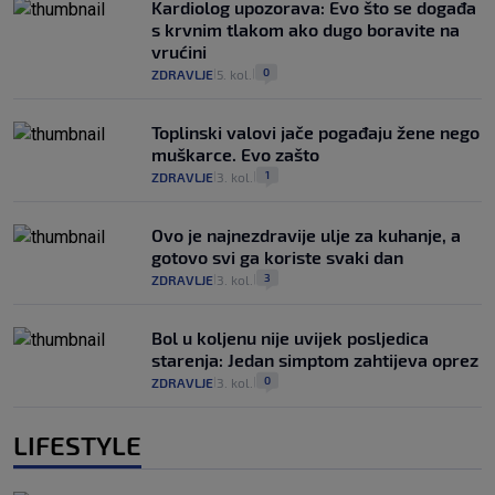
Kardiolog upozorava: Evo što se događa
s krvnim tlakom ako dugo boravite na
vrućini
0
ZDRAVLJE
5. kol.
|
|
Toplinski valovi jače pogađaju žene nego
muškarce. Evo zašto
1
ZDRAVLJE
3. kol.
|
|
Ovo je najnezdravije ulje za kuhanje, a
gotovo svi ga koriste svaki dan
3
ZDRAVLJE
3. kol.
|
|
Bol u koljenu nije uvijek posljedica
starenja: Jedan simptom zahtijeva oprez
0
ZDRAVLJE
3. kol.
|
|
LIFESTYLE