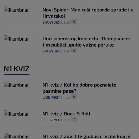
Novi Spider-Man ruši rekorde zarade i u
Hrvatskoj
0
SHOWBIZ
3. kol.
|
|
Uoči šibenskog koncerta, Thompsonov
tim publici uputio važne poruke
4
SHOWBIZ
3. kol.
|
|
N1 KVIZ
N1 kviz / Koliko dobro poznajete
pasmine pasa?
0
LJUBIMCI
13. lip.
|
|
N1 kviz / Rock & Roll
0
LIFESTYLE
8. lip.
|
|
N1 kviz / Zavrtite globus i recite koji je