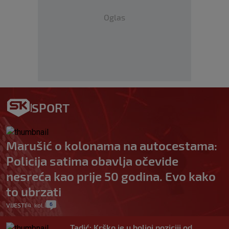
Oglas
SPORT
Marušić o kolonama na autocestama:
Policija satima obavlja očevide
nesreća kao prije 50 godina. Evo kako
to ubrzati
6
VIJESTI
4. kol.
|
|
Tadić: Krško je u boljoj poziciji od