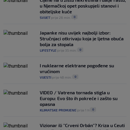
u Njemačkoj opet poskupjeli stanovi i
obiteljske kuće
0
SVIJET
prije 26 min.
|
|
Japanke nisu uvijek najbolji izbor:
Stručnjaci otkrivaju koja je ljetna obuća
bolja za stopala
0
LIFESTYLE
prije 35 min.
|
|
I nuklearne elektrane pogođene su
vrućinom
0
VIJESTI
prije 48 min.
|
|
VIDEO / Vatrena tornada stigla u
Europu: Evo što ih pokreće i zašto su
opasna
0
KLIMATSKE PROMJENE
prije 1 h
|
|
Vizionar ili "Crveni Orbán"? Kriza u Ceuti