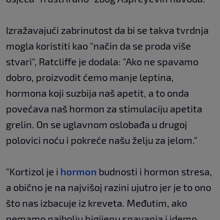
Izražavajući zabrinutost da bi se takva tvrdnja
mogla koristiti kao "način da se proda više
stvari", Ratcliffe je dodala: "Ako ne spavamo
dobro, proizvodit ćemo manje leptina,
hormona koji suzbija naš apetit, a to onda
povećava naš hormon za stimulaciju apetita
grelin. On se uglavnom oslobađa u drugoj
polovici noću i pokreće našu želju za jelom."
"Kortizol je i
hormon
budnosti i hormon stresa,
a obično je na najvišoj razini ujutro jer je to ono
što nas izbacuje iz kreveta. Međutim, ako
nemamo najbolju higijenu spavanja i idemo