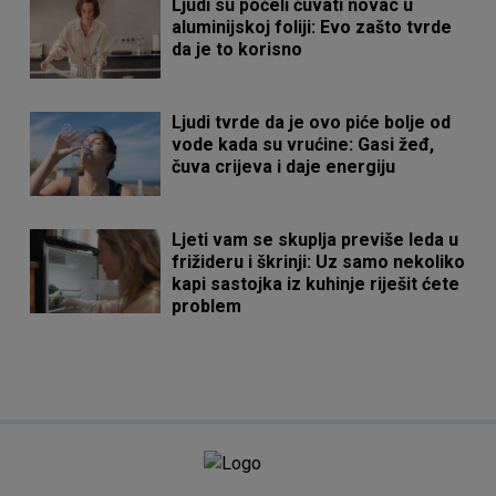
Ljudi su počeli čuvati novac u
aluminijskoj foliji: Evo zašto tvrde
da je to korisno
Ljudi tvrde da je ovo piće bolje od
vode kada su vrućine: Gasi žeđ,
čuva crijeva i daje energiju
Ljeti vam se skuplja previše leda u
frižideru i škrinji: Uz samo nekoliko
kapi sastojka iz kuhinje riješit ćete
problem