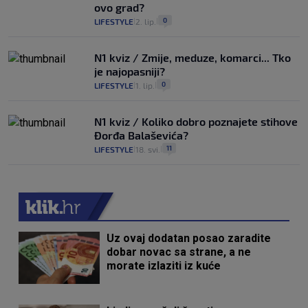
ovo grad?
0
LIFESTYLE
2. lip.
|
|
N1 kviz / Zmije, meduze, komarci... Tko
je najopasniji?
0
LIFESTYLE
1. lip.
|
|
N1 kviz / Koliko dobro poznajete stihove
Đorđa Balaševića?
11
LIFESTYLE
18. svi.
|
|
Uz ovaj dodatan posao zaradite
dobar novac sa strane, a ne
morate izlaziti iz kuće