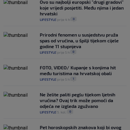
Ovo su najbolji europski "drugi gradovi"
koje vrijedi posjetiti. Među njima i jedan
hrvatski
0
LIFESTYLE
prije 4 h
|
|
Prirodni fenomen u susjedstvu pruža
spas od vrućina, u špilji tijekom cijele
godine 11 stupnjeva
0
LIFESTYLE
prije 5 h
|
|
FOTO, VIDEO/ Kupanje s konjima hit
među turistima na hrvatskoj obali
1
LIFESTYLE
prije 5 h
|
|
Ne želite paliti peglu tijekom ljetnih
vrućina? Ovaj trik može pomoći da
odjeća ne izgleda zgužvano
0
LIFESTYLE
5. kol.
|
|
Pet horoskopskih znakova koji bi ovog