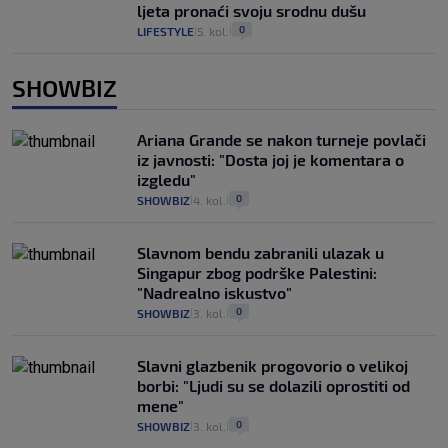
ljeta pronaći svoju srodnu dušu
0
LIFESTYLE
5. kol.
|
|
SHOWBIZ
Ariana Grande se nakon turneje povlači
iz javnosti: "Dosta joj je komentara o
izgledu"
0
SHOWBIZ
4. kol.
|
|
Slavnom bendu zabranili ulazak u
Singapur zbog podrške Palestini:
"Nadrealno iskustvo"
0
SHOWBIZ
3. kol.
|
|
Slavni glazbenik progovorio o velikoj
borbi: "Ljudi su se dolazili oprostiti od
mene"
0
SHOWBIZ
3. kol.
|
|