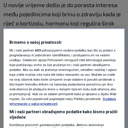
U novije vrijeme došlo je do porasta interesa
među pojedincima koji brinu o zdravlju kada je
riječ o kortizolu, hormonu koji regulira širok
raspon tjelesnih procesa, uključujući razinu
glukoze u krvi, navodi
Mirror
.
Brinemo o vašoj privatnosti
Mi i naši partneri
603
pohranjujemo osobne podatke, kao što su podaci o
pregledavanju ili jedinstveni identifikatori, i pristupamo im na vašem
Stručnjak za spavanje
Dave Gibson
rekao je da
uređaju. Odabirom opcije Prihvaćam omogućit ćete tehnologije praćenja
koje podržavaju svrhe za čije pružanje mi i naši partneri obrađujemo
iako je Aspereyev savjet "činjenično točan",
podatke. Ako su alati za praćenje onemogućeni, određeni sadržaj i oglasi
koje vidite možda više neće biti toliko relevantni za vas. Možete se vratiti
postoji "više mehanizama.
na ovaj izbornik kako biste izmijenili svoje odabire ili povukli pristanak u
bilo kojem trenutku klikom na Upravljaj postavkama poveznicu pri dnu
Dodao je i kako bi kortizol "trebao početi rasti
web-stranice [ili plutajuće ikone u donjem lijevom kutu web stranice, ako
je primjenjivo]. Vaši će se odabiri primijeniti kako je opisano u dijelu Web-
oko 3 ujutro kao dio našeg prirodnog ciklusa
mjesto. Za više pojedinosti pogledajte našu Politiku privatnosti.
Dodatne
informacije o vašoj privatnosti
buđenja."
Mi i naši partneri obrađujemo podatke kako bismo pružili
sljedeće:
"Arhitektura ljudskog sna sastoji se od
Korištenje preciznih geolokacijskih podataka. Aktivno skeniranje