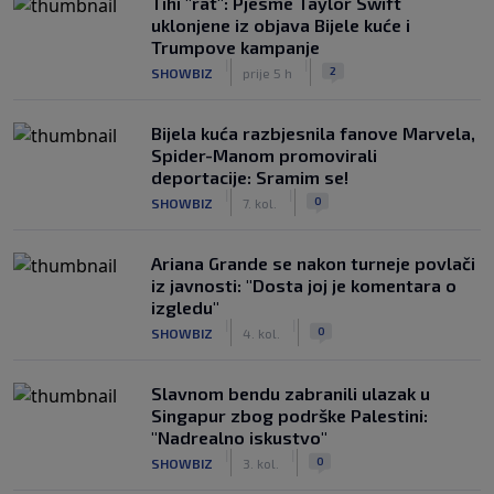
Tihi "rat": Pjesme Taylor Swift
uklonjene iz objava Bijele kuće i
Trumpove kampanje
|
|
2
SHOWBIZ
prije 5 h
Bijela kuća razbjesnila fanove Marvela,
Spider-Manom promovirali
deportacije: Sramim se!
|
|
0
SHOWBIZ
7. kol.
Ariana Grande se nakon turneje povlači
iz javnosti: "Dosta joj je komentara o
izgledu"
|
|
0
SHOWBIZ
4. kol.
Slavnom bendu zabranili ulazak u
Singapur zbog podrške Palestini:
"Nadrealno iskustvo"
|
|
0
SHOWBIZ
3. kol.