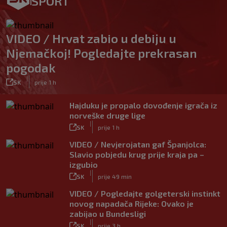
SPORT
VIDEO / Hrvat zabio u debiju u
Njemačkoj! Pogledajte prekrasan
pogodak
|
SK
prije 1 h
Hajduku je propalo dovođenje igrača iz
norveške druge lige
|
SK
prije 1 h
VIDEO / Nevjerojatan gaf Španjolca:
Slavio pobjedu krug prije kraja pa –
izgubio
|
SK
prije 49 min
VIDEO / Pogledajte golgeterski instinkt
novog napadača Rijeke: Ovako je
zabijao u Bundesligi
|
SK
prije 3 h