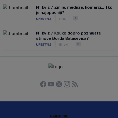
N1 kviz / Zmije, meduze, komarci... Tko
je najopasniji?
|
|
0
LIFESTYLE
1. lip.
N1 kviz / Koliko dobro poznajete
stihove Đorđa Balaševića?
|
|
11
LIFESTYLE
18. svi.
NAJNOVIJE