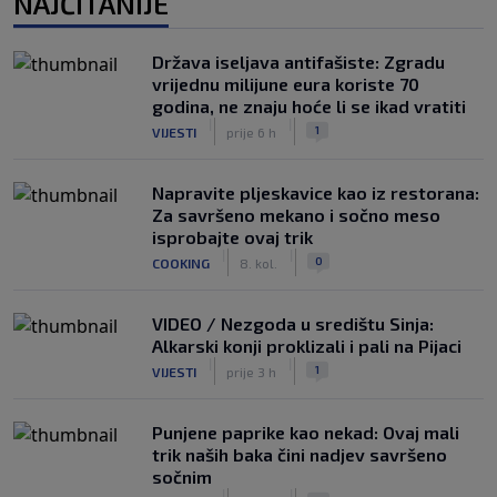
NAJČITANIJE
Država iseljava antifašiste: Zgradu
vrijednu milijune eura koriste 70
godina, ne znaju hoće li se ikad vratiti
|
|
1
VIJESTI
prije 6 h
Napravite pljeskavice kao iz restorana:
Za savršeno mekano i sočno meso
isprobajte ovaj trik
|
|
0
COOKING
8. kol.
VIDEO / Nezgoda u središtu Sinja:
Alkarski konji proklizali i pali na Pijaci
|
|
1
VIJESTI
prije 3 h
Punjene paprike kao nekad: Ovaj mali
trik naših baka čini nadjev savršeno
sočnim
|
|