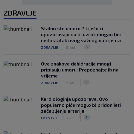
ZDRAVLJE
Stalno ste umorni? Liječnici
upozoravaju da bi uzrok mogao biti
nedostatak ovog važnog nutrijenta
|
|
0
ZDRAVLJE
8. kol.
Ove znakove dehidracije mnogi
pripisuju umoru: Prepoznajte ih na
vrijeme
|
|
0
ZDRAVLJE
7. kol.
Kardiologinja upozorava: Ovo
popularno piće moglo bi pridonijeti
začepljenju arterija
|
|
2
LIFESTYLE
7. kol.