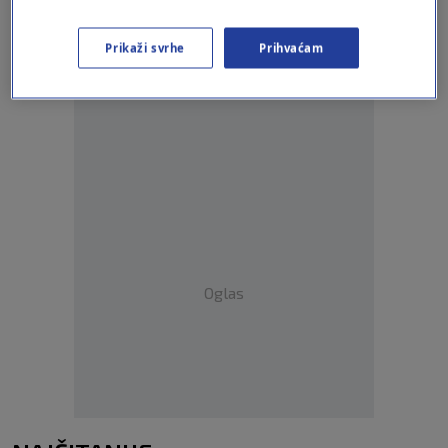
Oglas
Prikaži svrhe
Prihvaćam
Oglas