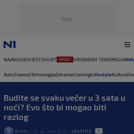
Oglas
NAJNOVIJE
VIJESTI
SVIJET
VRIJEME
N1 TEME
REGIJA
MA
Auto
Znanost
Tehnologija
Zdravlje
Cooking
Lifestyle
Kultura
Sh
Budite se svaku večer u 3 sata u
noći? Evo što bi mogao biti
razlog
1
N1 Info
LIFESTYLE
|
04. stu. 2024. 21:53
|
|