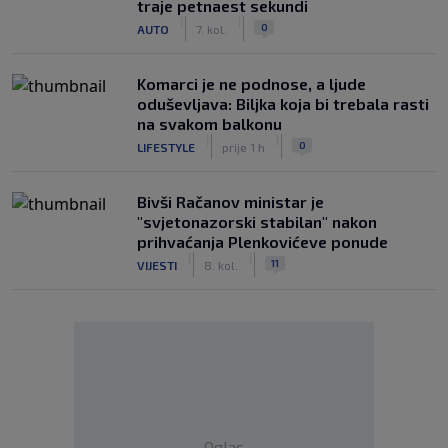
traje petnaest sekundi
|
|
0
AUTO
7. kol.
Komarci je ne podnose, a ljude
oduševljava: Biljka koja bi trebala rasti
na svakom balkonu
|
|
0
LIFESTYLE
prije 1 h
Bivši Račanov ministar je
"svjetonazorski stabilan" nakon
prihvaćanja Plenkovićeve ponude
|
|
11
VIJESTI
8. kol.
Oglas