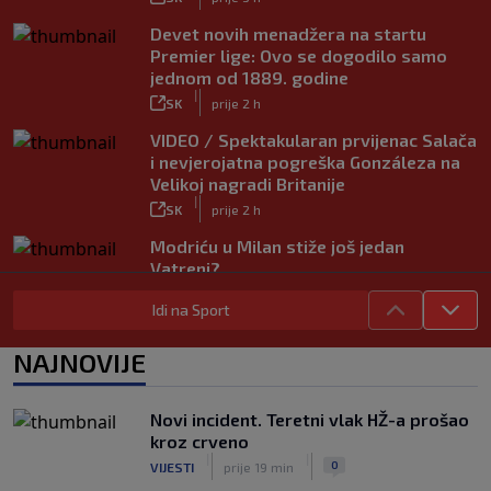
Devet novih menadžera na startu
Premier lige: Ovo se dogodilo samo
jednom od 1889. godine
|
SK
prije 2 h
VIDEO / Spektakularan prvijenac Salača
i nevjerojatna pogreška Gonzáleza na
Velikoj nagradi Britanije
|
SK
prije 2 h
Modriću u Milan stiže još jedan
Vatreni?
|
SK
prije 7 h
Idi na Sport
Rijeka dovela napadača iz Bundeslige!
|
NAJNOVIJE
SK
prije 3 h
Maldini otkrio pozadinu skandala s
Pirlom: ‘Povjerenje više ne postoji’
Novi incident. Teretni vlak HŽ-a prošao
|
kroz crveno
SK
prije 4 h
|
|
0
VIJESTI
prije 19 min