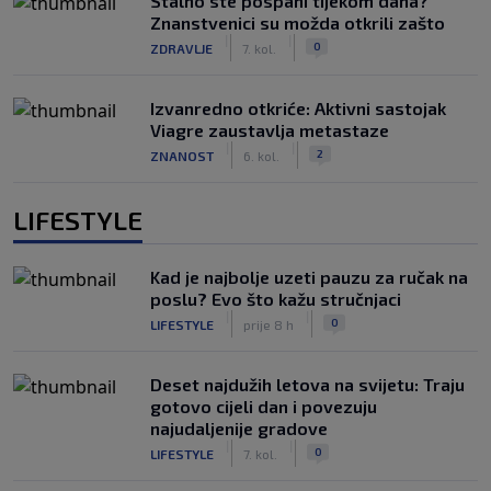
Stalno ste pospani tijekom dana?
Znanstvenici su možda otkrili zašto
|
|
0
ZDRAVLJE
7. kol.
Izvanredno otkriće: Aktivni sastojak
Viagre zaustavlja metastaze
|
|
2
ZNANOST
6. kol.
LIFESTYLE
Kad je najbolje uzeti pauzu za ručak na
poslu? Evo što kažu stručnjaci
|
|
0
LIFESTYLE
prije 8 h
Deset najdužih letova na svijetu: Traju
gotovo cijeli dan i povezuju
najudaljenije gradove
|
|
0
LIFESTYLE
7. kol.