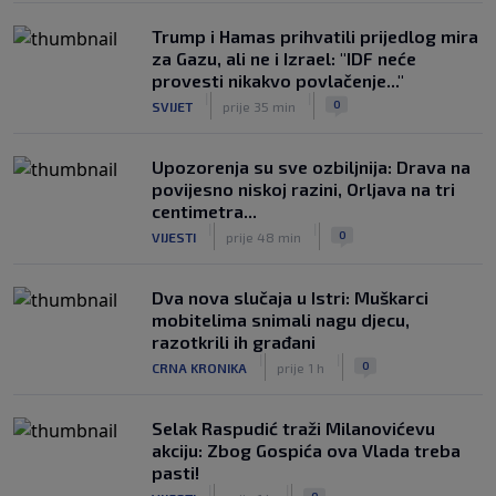
Trump i Hamas prihvatili prijedlog mira
za Gazu, ali ne i Izrael: "IDF neće
provesti nikakvo povlačenje..."
|
|
0
SVIJET
prije 35 min
Upozorenja su sve ozbiljnija: Drava na
povijesno niskoj razini, Orljava na tri
centimetra...
|
|
0
VIJESTI
prije 48 min
Dva nova slučaja u Istri: Muškarci
mobitelima snimali nagu djecu,
razotkrili ih građani
|
|
0
CRNA KRONIKA
prije 1 h
Selak Raspudić traži Milanovićevu
akciju: Zbog Gospića ova Vlada treba
pasti!
|
|
0