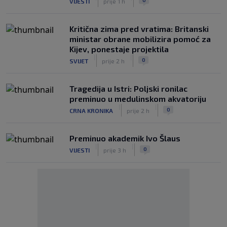
VIJESTI
prije 1 h
Kritična zima pred vratima: Britanski
ministar obrane mobilizira pomoć za
Kijev, ponestaje projektila
|
|
0
SVIJET
prije 2 h
Tragedija u Istri: Poljski ronilac
preminuo u medulinskom akvatoriju
|
|
0
CRNA KRONIKA
prije 2 h
Preminuo akademik Ivo Šlaus
|
|
0
VIJESTI
prije 3 h