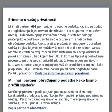
prije 2 godina
Frano
Brinemo o vašoj privatnosti
“Osobno vjerujem da razumijevanjem problema
Mi i naši partneri
603
pohranjujemo osobne podatke, kao što su podaci
sa spavanjem i uvođenjem pozitivnih promjena
o pregledavanju ili jedinstveni identifikatori, i pristupamo im na vašem
uređaju. Odabirom opcije Prihvaćam omogućit ćete tehnologije
prije odlaska na spavanje, možemo prirodno
praćenja koje podržavaju svrhe za čije pružanje mi i naši partneri
poboljšati san”, zaključuje Ratcliffe.
obrađujemo podatke. Ako su alati za praćenje onemogućeni, određeni
A ja zakljucujem: Podjite u krevet u cetiri ujutro i
sadržaj i oglasi koje vidite možda više neće biti toliko relevantni za vas.
Možete se vratiti na ovaj izbornik kako biste izmijenili svoje odabire ili
necete se buditi u tri sata u noci. Pogotovo ako
povukli pristanak u bilo kojem trenutku klikom na Upravljaj postavkama
ste nacuclani. Daleko jednostavnije rjesenje i
poveznicu pri dnu web-stranice [ili plutajuće ikone u donjem lijevom
kutu web stranice, ako je primjenjivo]. Vaši će se odabiri primijeniti kako
bez ikakvog filozofiranja.
je opisano u dijelu Web-mjesto. Za više pojedinosti pogledajte našu
Politiku privatnosti.
Dodatne informacije o vašoj privatnosti
Odgovor
Mi i naši partneri obrađujemo podatke kako bismo
pružili sljedeće:
Korištenje preciznih geolokacijskih podataka. Aktivno skeniranje
karakteristika uređaja za identifikaciju. Pohrana i/ili pristup podacima na
uređaju. Personalizirano oglašavanje i sadržaj, mjerenje oglašavanja i
sadržaja, uvidi u publiku i razvoj usluga.
Popis partnera (dobavljača)