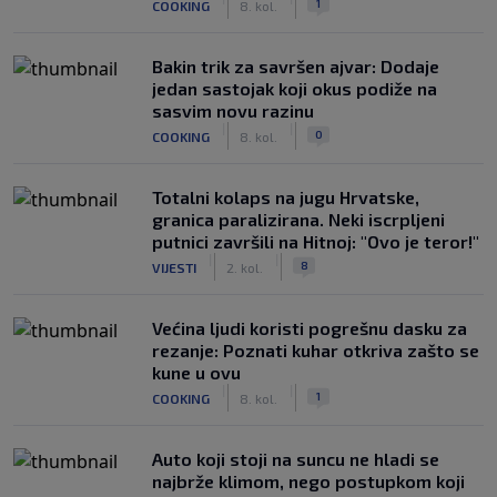
1
COOKING
8. kol.
Bakin trik za savršen ajvar: Dodaje
jedan sastojak koji okus podiže na
sasvim novu razinu
|
|
0
COOKING
8. kol.
Totalni kolaps na jugu Hrvatske,
granica paralizirana. Neki iscrpljeni
putnici završili na Hitnoj: "Ovo je teror!"
|
|
8
VIJESTI
2. kol.
Većina ljudi koristi pogrešnu dasku za
rezanje: Poznati kuhar otkriva zašto se
kune u ovu
|
|
1
COOKING
8. kol.
Auto koji stoji na suncu ne hladi se
najbrže klimom, nego postupkom koji