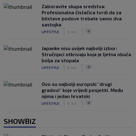
Zaboravite skupa sredstva:
Profesionalna čistačica tvrdi da za
blistave podove trebate samo dva
sastojka
|
|
0
LIFESTYLE
6. kol.
Japanke nisu uvijek najbolji izbor:
Stručnjaci otkrivaju koja je ljetna obuća
bolja za stopala
|
|
0
LIFESTYLE
6. kol.
Ovo su najbolji europski "drugi
gradovi" koje vrijedi posjetiti. Među
njima i jedan hrvatski
|
|
0
LIFESTYLE
6. kol.
SHOWBIZ