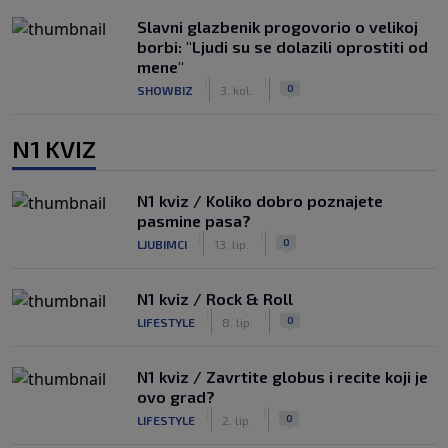
Slavni glazbenik progovorio o velikoj
borbi: "Ljudi su se dolazili oprostiti od
mene"
|
|
0
SHOWBIZ
3. kol.
N1 KVIZ
N1 kviz / Koliko dobro poznajete
pasmine pasa?
|
|
0
LJUBIMCI
13. lip.
N1 kviz / Rock & Roll
|
|
0
LIFESTYLE
8. lip.
N1 kviz / Zavrtite globus i recite koji je
ovo grad?
|
|
0
LIFESTYLE
2. lip.