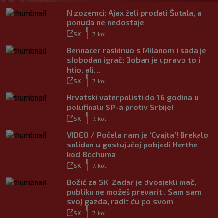
Nizozemci: Ajax želi prodati Šutala, a
ponuda ne nedostaje
|
SK
7. kol.
Bennacer raskinuo s Milanom i sada je
slobodan igrač: Boban je upravo to i
htio, ali…
|
SK
7. kol.
Hrvatski vaterpolisti do 16 godina u
polufinalu SP-a protiv Srbije!
|
SK
7. kol.
VIDEO / Počela nam je ‘Cvajta’! Brekalo
solidan u gostujućoj pobjedi Herthe
kod Bochuma
|
SK
7. kol.
Božić za SK: Zadar je dvosjekli mač,
publiku ne možeš prevariti. Sam sam
svoj gazda, radit ću po svom
|
SK
7. kol.