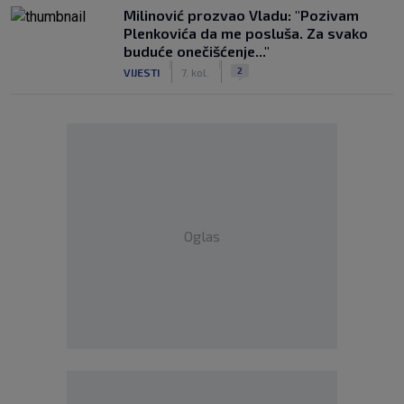
Milinović prozvao Vladu: "Pozivam
Plenkovića da me posluša. Za svako
buduće onečišćenje..."
|
|
2
VIJESTI
7. kol.
Oglas