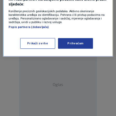
posljedicama za zdravlje kao i ovo
sljedeće:
izgladnjivanke i izgled logorasa sa uvjerenjem
Korištenje preciznih geolokacijskih podataka. Aktivno skeniranje
da smo graciozni i elegantni kosturi koje ce
karakteristika uređaja za identifikaciju. Pohrana i/ili pristup podacima na
uređaju. Personalizirano oglašavanje i sadržaj, mjerenje oglašavanja i
muski moci lakse podizati a gledatelji uzivati u
sadržaja, uvidi u publiku i razvoj usluga.
patnjama i boli obih madih ljudi
Popis partnera (dobavljača)
Odgovor
Prikaži svrhe
Prihvaćam
Oglas