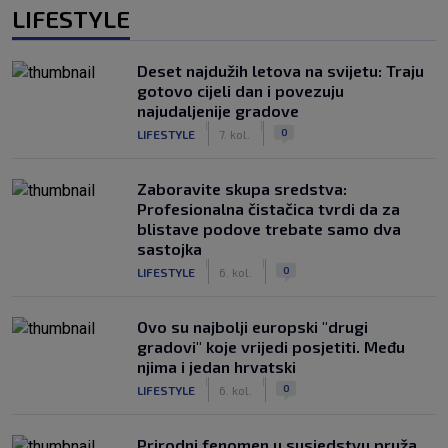
LIFESTYLE
Deset najdužih letova na svijetu: Traju
gotovo cijeli dan i povezuju
najudaljenije gradove
|
|
0
LIFESTYLE
7. kol.
Zaboravite skupa sredstva:
Profesionalna čistačica tvrdi da za
blistave podove trebate samo dva
sastojka
|
|
0
LIFESTYLE
6. kol.
Ovo su najbolji europski "drugi
gradovi" koje vrijedi posjetiti. Među
njima i jedan hrvatski
|
|
0
LIFESTYLE
6. kol.
Prirodni fenomen u susjedstvu pruža