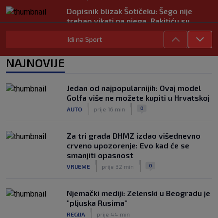
Dopisnik blizak Šotičeku: Šego nije
trebao vikati na njega, Rakitiću su
također svi bili dinamovci…
Idi na Sport
|
SK
7. kol.
Objavljeno koje su države uz Infantina,
NAJNOVIJE
a koje traže njegov odlazak: HNS je
odavno zauzeo stranu
|
Jedan od najpopularnijih: Ovaj model
SK
7. kol.
Golfa više ne možete kupiti u Hrvatskoj
Kustošija želi ekspresno u SHNL! Bara
|
|
0
AUTO
prije 16 min
službeno doveo pojačanje iz Schalkea
|
SK
7. kol.
Za tri grada DHMZ izdao višednevno
crveno upozorenje: Evo kad će se
smanjiti opasnost
|
|
0
VRIJEME
prije 32 min
Njemački mediji: Zelenski u Beogradu je
"pljuska Rusima"
|
REGIJA
prije 44 min