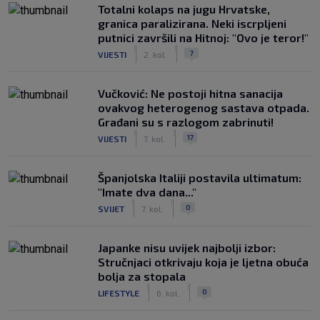
Totalni kolaps na jugu Hrvatske,
granica paralizirana. Neki iscrpljeni
putnici završili na Hitnoj: "Ovo je teror!"
|
|
7
VIJESTI
2. kol.
Vučković: Ne postoji hitna sanacija
ovakvog heterogenog sastava otpada.
Građani su s razlogom zabrinuti!
|
|
17
VIJESTI
7. kol.
Španjolska Italiji postavila ultimatum:
"Imate dva dana..."
|
|
0
SVIJET
7. kol.
Japanke nisu uvijek najbolji izbor:
Stručnjaci otkrivaju koja je ljetna obuća
bolja za stopala
|
|
0
LIFESTYLE
6. kol.