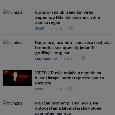
Europom se ubrzano širi virus
Zapadnog Nila: Zahvaćena i jedna
zemlja regije
|
|
0
SVIJET
prije 1 h
Raste broj prometnih nesreća i ozljeda:
I romobili sve opasniji, jedan 14-
godišnjak poginuo
|
|
0
CRNA KRONIKA
prije 1 h
VIDEO / Rusija pojačala napade na
Kijev: Ukrajini nedostaje streljiva za
Patriote
|
|
0
SVIJET
prije 1 h
Pojačan promet prema moru: Na
autocestama kilometarske kolone i
prometne nesreće