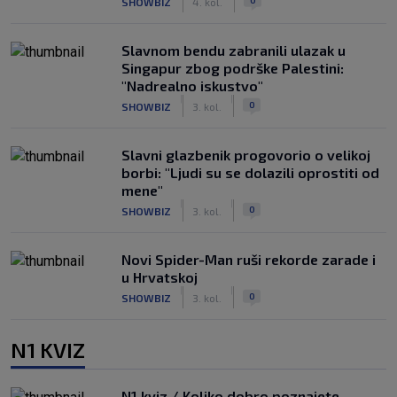
SHOWBIZ
4. kol.
Slavnom bendu zabranili ulazak u
Singapur zbog podrške Palestini:
"Nadrealno iskustvo"
|
|
0
SHOWBIZ
3. kol.
Slavni glazbenik progovorio o velikoj
borbi: "Ljudi su se dolazili oprostiti od
mene"
|
|
0
SHOWBIZ
3. kol.
Novi Spider-Man ruši rekorde zarade i
u Hrvatskoj
|
|
0
SHOWBIZ
3. kol.
N1 KVIZ
N1 kviz / Koliko dobro poznajete