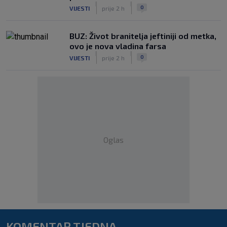
|
|
0
VIJESTI
prije 2 h
BUZ: Život branitelja jeftiniji od metka,
ovo je nova vladina farsa
|
|
0
VIJESTI
prije 2 h
Oglas
KOMENTAR TJEDNA