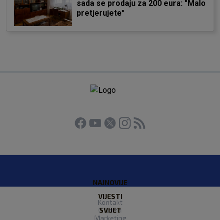
sada se prodaju za 200 eura: "Malo
pretjerujete"
NAJNOVIJE
VIJESTI
Kontakt
O Nama
SVIJET
Marketing