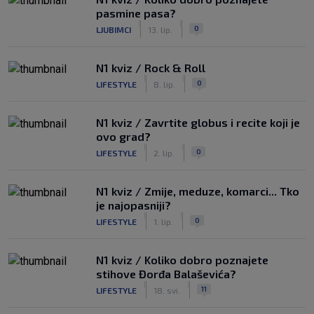
pasmine pasa?
|
|
0
LJUBIMCI
13. lip.
N1 kviz / Rock & Roll
|
|
0
LIFESTYLE
8. lip.
N1 kviz / Zavrtite globus i recite koji je
ovo grad?
|
|
0
LIFESTYLE
2. lip.
N1 kviz / Zmije, meduze, komarci... Tko
je najopasniji?
|
|
0
LIFESTYLE
1. lip.
N1 kviz / Koliko dobro poznajete
stihove Đorđa Balaševića?
|
|
11
LIFESTYLE
18. svi.