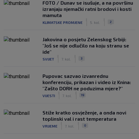
FOTO / Dunav se isušuje, a na površinu
izranjaju njemački ratni brodovi i kosti
mamuta
|
|
2
KLIMATSKE PROMJENE
5. kol.
Jakovina o posjetu Zelenskog Srbiji:
"Još se nije odlučilo na koju stranu se
ide"
|
|
3
SVIJET
7. kol.
Pupovac sazvao izvanrednu
konferenciju, prikazan i video iz Knina:
"Zašto DORH ne poduzima mjere?"
|
|
19
VIJESTI
7. kol.
Stiže kratko osvježenje, a onda novi
toplinski val i rast temperatura
|
|
0
VRIJEME
7. kol.