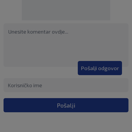
Pošalji odgovor
Pošalji