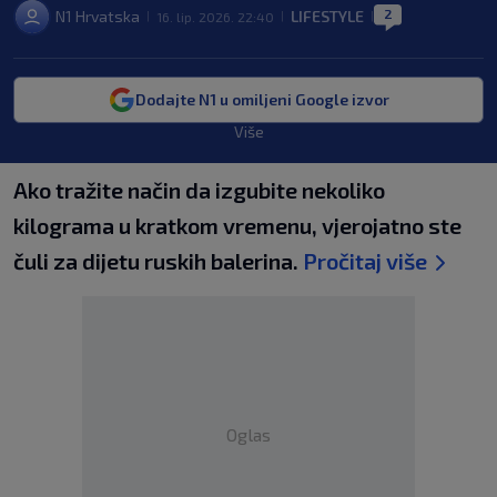
2
N1 Hrvatska
LIFESTYLE
16. lip. 2026. 22:40
|
|
|
Dodajte N1 u omiljeni Google izvor
Više
Ako tražite način da izgubite nekoliko
kilograma u kratkom vremenu, vjerojatno ste
čuli za dijetu ruskih balerina.
Pročitaj više
Oglas