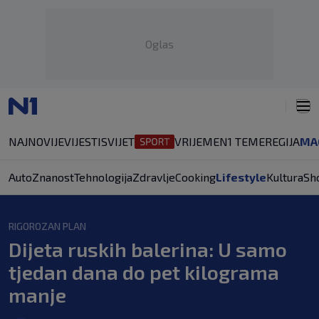
Oglas
NAJNOVIJE
VIJESTI
SVIJET
VRIJEME
N1 TEME
REGIJA
MA
Auto
Znanost
Tehnologija
Zdravlje
Cooking
Lifestyle
Kultura
Sh
RIGOROZAN PLAN
Dijeta ruskih balerina: U samo
tjedan dana do pet kilograma
manje