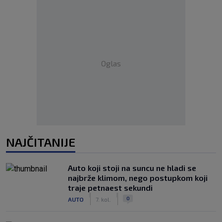
Oglas
NAJČITANIJE
Auto koji stoji na suncu ne hladi se
najbrže klimom, nego postupkom koji
traje petnaest sekundi
|
|
0
AUTO
7. kol.