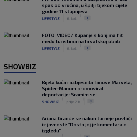
spas od vrućina, u špilji tijekom cijele
godine 11 stupnjeva
|
|
1
LIFESTYLE
6. kol.
FOTO, VIDEO/ Kupanje s konjima hit
među turistima na hrvatskoj obali
|
|
1
LIFESTYLE
6. kol.
SHOWBIZ
Bijela kuća razbjesnila fanove Marvela,
Spider-Manom promovirali
deportacije: Sramim se!
|
|
0
SHOWBIZ
prije 2 h
Ariana Grande se nakon turneje povlači
iz javnosti: "Dosta joj je komentara o
izgledu"
|
|
0