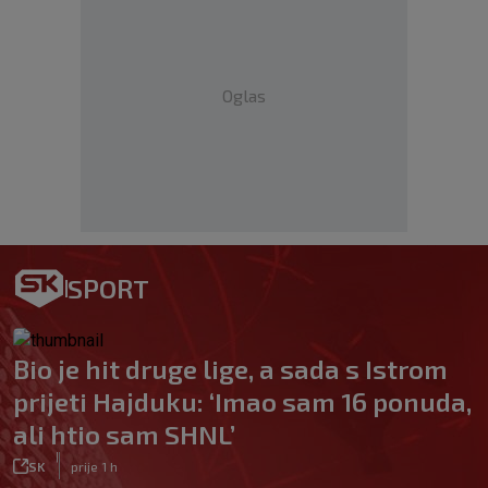
Oglas
SPORT
Bio je hit druge lige, a sada s Istrom
prijeti Hajduku: ‘Imao sam 16 ponuda,
ali htio sam SHNL’
|
SK
prije 1 h