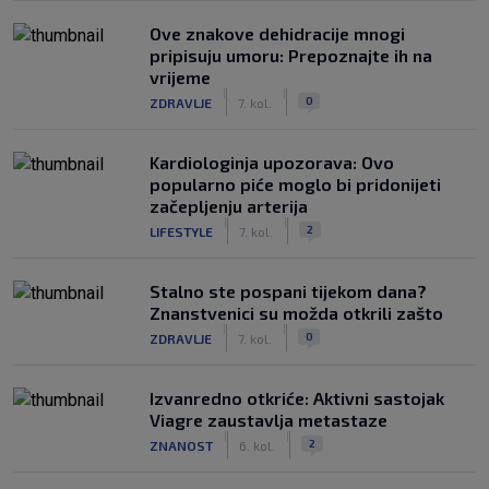
Ove znakove dehidracije mnogi
pripisuju umoru: Prepoznajte ih na
vrijeme
|
|
0
ZDRAVLJE
7. kol.
Kardiologinja upozorava: Ovo
popularno piće moglo bi pridonijeti
začepljenju arterija
|
|
2
LIFESTYLE
7. kol.
Stalno ste pospani tijekom dana?
Znanstvenici su možda otkrili zašto
|
|
0
ZDRAVLJE
7. kol.
Izvanredno otkriće: Aktivni sastojak
Viagre zaustavlja metastaze
|
|
2
ZNANOST
6. kol.