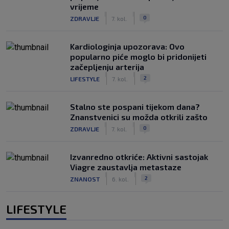
vrijeme
|
|
0
ZDRAVLJE
7. kol.
Kardiologinja upozorava: Ovo
popularno piće moglo bi pridonijeti
začepljenju arterija
|
|
2
LIFESTYLE
7. kol.
Stalno ste pospani tijekom dana?
Znanstvenici su možda otkrili zašto
|
|
0
ZDRAVLJE
7. kol.
Izvanredno otkriće: Aktivni sastojak
Viagre zaustavlja metastaze
|
|
2
ZNANOST
6. kol.
LIFESTYLE