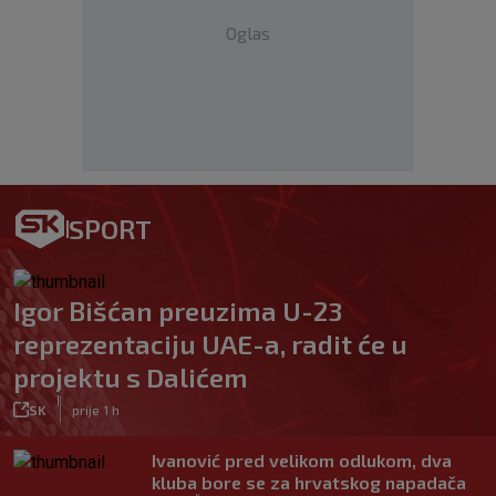
Oglas
SPORT
Igor Bišćan preuzima U-23
reprezentaciju UAE-a, radit će u
projektu s Dalićem
|
SK
prije 1 h
Ivanović pred velikom odlukom, dva
kluba bore se za hrvatskog napadača