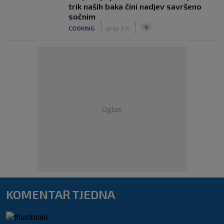
trik naših baka čini nadjev savršeno
sočnim
|
|
0
COOKING
prije 3 h
Oglas
KOMENTAR TJEDNA