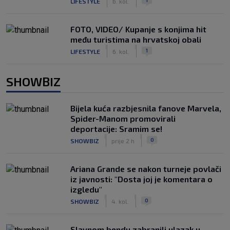
LIFESTYLE
6. kol.
FOTO, VIDEO/ Kupanje s konjima hit
među turistima na hrvatskoj obali
|
|
1
LIFESTYLE
6. kol.
SHOWBIZ
Bijela kuća razbjesnila fanove Marvela,
Spider-Manom promovirali
deportacije: Sramim se!
|
|
0
SHOWBIZ
prije 2 h
Ariana Grande se nakon turneje povlači
iz javnosti: "Dosta joj je komentara o
izgledu"
|
|
0
SHOWBIZ
4. kol.
Slavnom bendu zabranili ulazak u