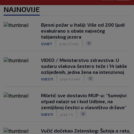
Bio je hit druge lige, a sada s Istrom
NAJNOVIJE
prijeti Hajduku: ‘Imao sam 16 ponuda,
ali htio sam SHNL’
|
Bjesni požar u Italiji: Više od 200 ljudi
SK
prije 5 h
evakuirano s obale najvećeg
VIDEO / Tenisač se požalio na
talijanskog jezera
gledatelja koji mu je smetao, reakcija
|
|
0
SVIJET
prije 27 min
suca je hit
|
SK
prije 5 h
VIDEO / Ministarstvo zdravstva: U
sudaru vlakova šestero teže i 14 lakše
ozlijeđenih, jedna žena na intenzivnoj
|
|
0
VIJESTI
prije 43 min
Miletić sve dostavio MUP-u: "Sumnjivi
otpad nalazi se i kod Udbine, na
zemljišnoj čestici u vlasništvu države"
|
|
0
VIJESTI
prije 1 h
Vučić dočekao Zelenskog: Šutnja o ratu,