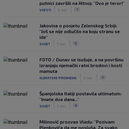
putnici završili na Hitnoj: "Ovo je teror!"
|
|
7
VIJESTI
2. kol.
Jakovina o posjetu Zelenskog Srbiji:
"Još se nije odlučilo na koju stranu se
ide"
|
|
5
SVIJET
7. kol.
FOTO / Dunav se isušuje, a na površinu
izranjaju njemački ratni brodovi i kosti
mamuta
|
|
2
KLIMATSKE PROMJENE
5. kol.
Španjolska Italiji postavila ultimatum:
"Imate dva dana..."
|
|
0
SVIJET
7. kol.
Milinović prozvao Vladu: "Pozivam
Plenkovića da me posluša. Za svako