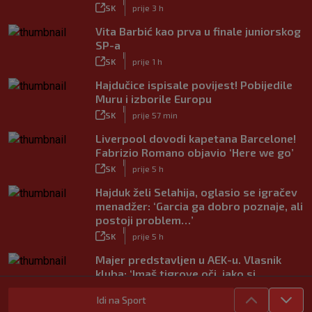
|
SK
prije 3 h
Vita Barbić kao prva u finale juniorskog
SP-a
|
SK
prije 1 h
Hajdučice ispisale povijest! Pobijedile
Muru i izborile Europu
|
SK
prije 57 min
Liverpool dovodi kapetana Barcelone!
Fabrizio Romano objavio ‘Here we go’
|
SK
prije 5 h
Hajduk želi Selahija, oglasio se igračev
menadžer: ‘Garcia ga dobro poznaje, ali
postoji problem…’
|
SK
prije 5 h
Majer predstavljen u AEK-u. Vlasnik
kluba: ‘Imaš tigrove oči, jako si
inteligentan’
Idi na Sport
|
SK
prije 4 h