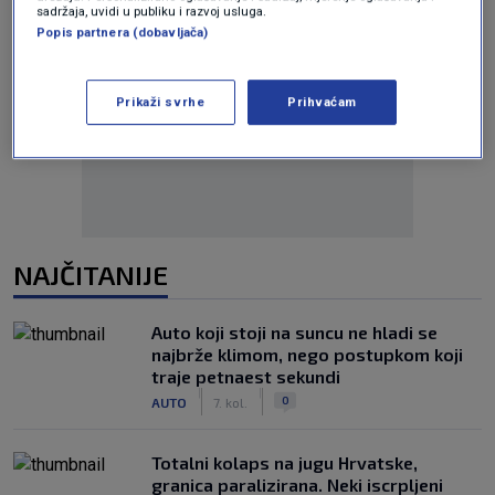
sadržaja, uvidi u publiku i razvoj usluga.
Popis partnera (dobavljača)
Oglas
Prikaži svrhe
Prihvaćam
NAJČITANIJE
Auto koji stoji na suncu ne hladi se
najbrže klimom, nego postupkom koji
traje petnaest sekundi
|
|
0
AUTO
7. kol.
Totalni kolaps na jugu Hrvatske,
granica paralizirana. Neki iscrpljeni