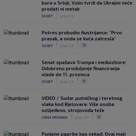
bura u Srbiji, Vulin tvrdi da Ukrajini neće
prodati ni metak
|
SVIJET
prije 2 h
Potres probudio Austrijance: "Prvo
prasak, a onda se kuća zatresla"
|
|
0
SVIJET
prije 2 h
Senat spašava Trumpa i međuizbore:
Odobreno produljenje financiranja
vlade do 11. prosinca
|
|
0
SVIJET
prije 2 h
VIDEO / Sudar putničkog i teretnog
vlaka kod Bjelovara: Više osoba
ozlijeđeno, strojovođa teže
|
|
0
CRNA KRONIKA
prije 3 h
Punjene paprike kao nekad: Ovaj mali