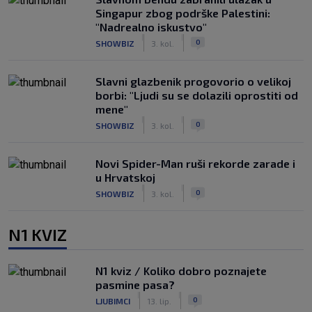
Singapur zbog podrške Palestini:
"Nadrealno iskustvo"
|
|
0
SHOWBIZ
3. kol.
Slavni glazbenik progovorio o velikoj
borbi: "Ljudi su se dolazili oprostiti od
mene"
|
|
0
SHOWBIZ
3. kol.
Novi Spider-Man ruši rekorde zarade i
u Hrvatskoj
|
|
0
SHOWBIZ
3. kol.
N1 KVIZ
N1 kviz / Koliko dobro poznajete
pasmine pasa?
|
|
0
LJUBIMCI
13. lip.