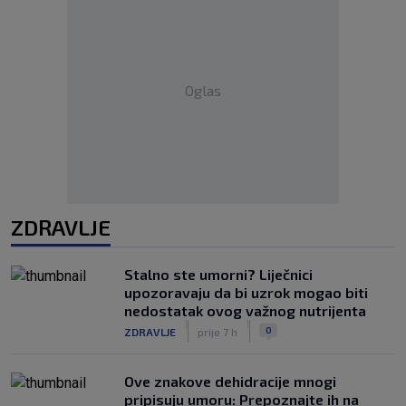
Oglas
ZDRAVLJE
Stalno ste umorni? Liječnici
upozoravaju da bi uzrok mogao biti
nedostatak ovog važnog nutrijenta
|
|
0
ZDRAVLJE
prije 7 h
Ove znakove dehidracije mnogi
pripisuju umoru: Prepoznajte ih na