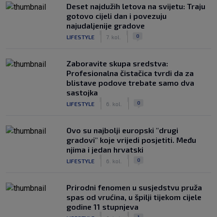
Deset najdužih letova na svijetu: Traju
gotovo cijeli dan i povezuju
najudaljenije gradove
|
|
0
LIFESTYLE
7. kol.
Zaboravite skupa sredstva:
Profesionalna čistačica tvrdi da za
blistave podove trebate samo dva
sastojka
|
|
0
LIFESTYLE
6. kol.
Ovo su najbolji europski "drugi
gradovi" koje vrijedi posjetiti. Među
njima i jedan hrvatski
|
|
0
LIFESTYLE
6. kol.
Prirodni fenomen u susjedstvu pruža
spas od vrućina, u špilji tijekom cijele
godine 11 stupnjeva
|
|
1