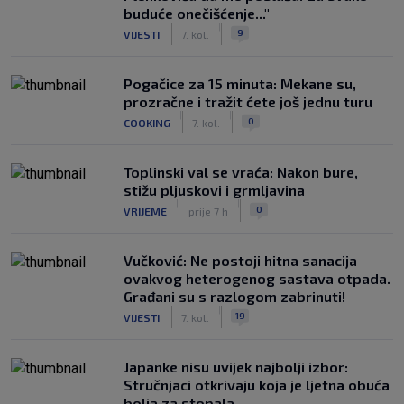
buduće onečišćenje..."
|
|
9
VIJESTI
7. kol.
Pogačice za 15 minuta: Mekane su,
prozračne i tražit ćete još jednu turu
|
|
0
COOKING
7. kol.
Toplinski val se vraća: Nakon bure,
stižu pljuskovi i grmljavina
|
|
0
VRIJEME
prije 7 h
Vučković: Ne postoji hitna sanacija
ovakvog heterogenog sastava otpada.
Građani su s razlogom zabrinuti!
|
|
19
VIJESTI
7. kol.
Japanke nisu uvijek najbolji izbor:
Stručnjaci otkrivaju koja je ljetna obuća
bolja za stopala