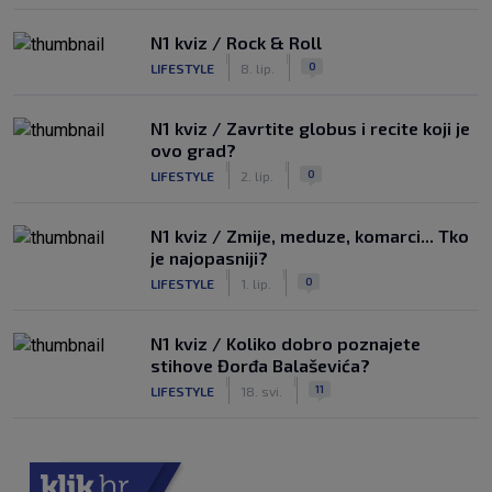
N1 kviz / Rock & Roll
|
|
0
LIFESTYLE
8. lip.
N1 kviz / Zavrtite globus i recite koji je
ovo grad?
|
|
0
LIFESTYLE
2. lip.
N1 kviz / Zmije, meduze, komarci... Tko
je najopasniji?
|
|
0
LIFESTYLE
1. lip.
N1 kviz / Koliko dobro poznajete
stihove Đorđa Balaševića?
|
|
11
LIFESTYLE
18. svi.