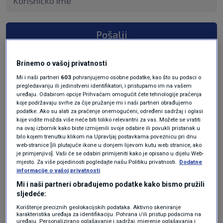
Pošalji
Brinemo o vašoj privatnosti
Mi i naši partneri
603
pohranjujemo osobne podatke, kao što su podaci o
pregledavanju ili jedinstveni identifikatori, i pristupamo im na vašem
uređaju. Odabirom opcije Prihvaćam omogućit ćete tehnologije praćenja
koje podržavaju svrhe za čije pružanje mi i naši partneri obrađujemo
podatke. Ako su alati za praćenje onemogućeni, određeni sadržaj i oglasi
koje vidite možda više neće biti toliko relevantni za vas. Možete se vratiti
na ovaj izbornik kako biste izmijenili svoje odabire ili povukli pristanak u
bilo kojem trenutku klikom na Upravljaj postavkama poveznicu pri dnu
Oglas
web-stranice [ili plutajuće ikone u donjem lijevom kutu web stranice, ako
je primjenjivo]. Vaši će se odabiri primijeniti kako je opisano u dijelu Web-
mjesto. Za više pojedinosti pogledajte našu Politiku privatnosti.
Dodatne
informacije o vašoj privatnosti
Mi i naši partneri obrađujemo podatke kako bismo pružili
sljedeće:
Korištenje preciznih geolokacijskih podataka. Aktivno skeniranje
karakteristika uređaja za identifikaciju. Pohrana i/ili pristup podacima na
uređaju. Personalizirano oglašavanje i sadržaj, mjerenje oglašavanja i