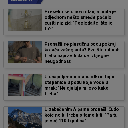
Preselio se u novi stan, a onda je
odjednom nešto smeđe počelo
curiti niz zid: "Pogledajte, što je
to?"
Pronašli se plastičnu bocu pokraj
kotača vašeg auta? Evo što odmah
treba napraviti da se izbjegne
neugodnost
U unajmljenom stanu otkrio tajne
stepenice u podu koje vode u
mrak: "Ne djeluje mi ovo kako
treba"
U zabačenim Alpama pronašli čudo
koje ne bi trebalo tamo biti: "Pa tu
je već 1100 godina"