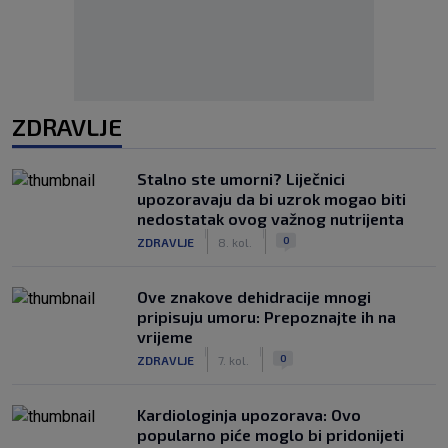
ZDRAVLJE
Stalno ste umorni? Liječnici
upozoravaju da bi uzrok mogao biti
nedostatak ovog važnog nutrijenta
|
|
0
ZDRAVLJE
8. kol.
Ove znakove dehidracije mnogi
pripisuju umoru: Prepoznajte ih na
vrijeme
|
|
0
ZDRAVLJE
7. kol.
Kardiologinja upozorava: Ovo
popularno piće moglo bi pridonijeti