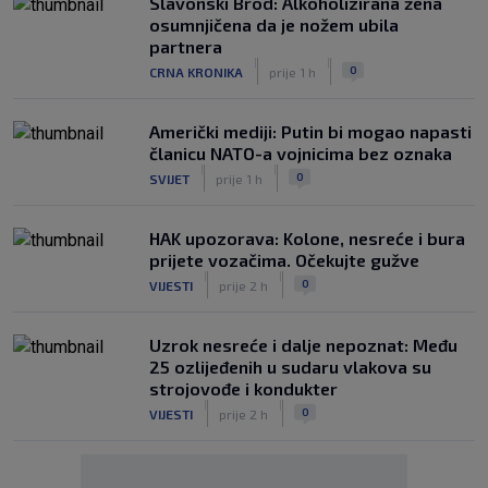
Slavonski Brod: Alkoholizirana žena
osumnjičena da je nožem ubila
partnera
|
|
0
CRNA KRONIKA
prije 1 h
Američki mediji: Putin bi mogao napasti
članicu NATO-a vojnicima bez oznaka
|
|
0
SVIJET
prije 1 h
HAK upozorava: Kolone, nesreće i bura
prijete vozačima. Očekujte gužve
|
|
0
VIJESTI
prije 2 h
Uzrok nesreće i dalje nepoznat: Među
25 ozlijeđenih u sudaru vlakova su
strojovođe i kondukter
|
|
0
VIJESTI
prije 2 h