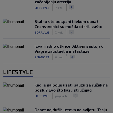
začepljenju arterija
|
|
2
LIFESTYLE
7. kol.
Stalno ste pospani tijekom dana?
Znanstvenici su možda otkrili zašto
|
|
0
ZDRAVLJE
7. kol.
Izvanredno otkriće: Aktivni sastojak
Viagre zaustavlja metastaze
|
|
2
ZNANOST
6. kol.
LIFESTYLE
Kad je najbolje uzeti pauzu za ručak na
poslu? Evo što kažu stručnjaci
|
|
0
LIFESTYLE
prije 4 h
Deset najdužih letova na svijetu: Traju