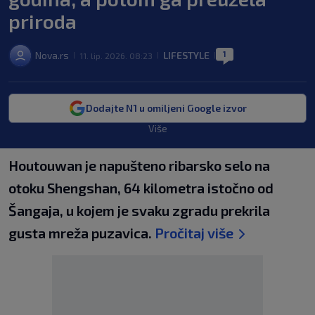
priroda
1
Nova.rs
LIFESTYLE
11. lip. 2026. 08:23
|
|
|
Dodajte N1 u omiljeni Google izvor
Više
Houtouwan je napušteno ribarsko selo na
otoku Shengshan, 64 kilometra istočno od
Šangaja, u kojem je svaku zgradu prekrila
gusta mreža puzavica.
Pročitaj više