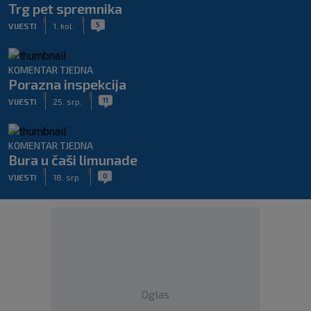
Trg pet spremnika
|
|
5
VIJESTI
1. kol.
KOMENTAR TJEDNA
Porazna inspekcija
|
|
11
VIJESTI
25. srp.
KOMENTAR TJEDNA
Bura u čaši limunade
|
|
0
VIJESTI
18. srp.
Oglas