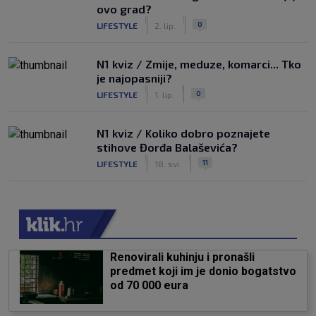
ovo grad?
|
|
0
LIFESTYLE
2. lip.
N1 kviz / Zmije, meduze, komarci... Tko
je najopasniji?
|
|
0
LIFESTYLE
1. lip.
N1 kviz / Koliko dobro poznajete
stihove Đorđa Balaševića?
|
|
11
LIFESTYLE
18. svi.
Renovirali kuhinju i pronašli
predmet koji im je donio bogatstvo
od 70 000 eura