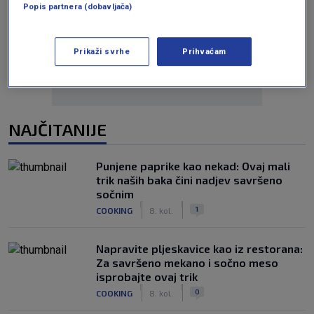
Popis partnera (dobavljača)
Oglas
Prikaži svrhe
Prihvaćam
NAJČITANIJE
Punjene paprike kao nekad: Ovaj mali
trik naših baka čini nadjev savršeno
sočnim
|
|
1
COOKING
8. kol.
Napravite pljeskavice kao iz restorana:
Za savršeno mekano i sočno meso
isprobajte ovaj trik
|
|
0
COOKING
8. kol.