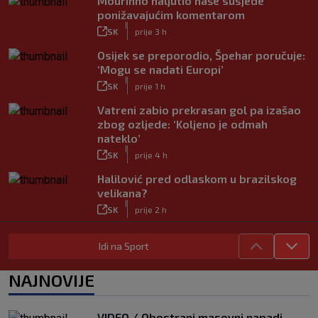
Mourinho naljutio naše susjede
ponižavajućim komentarom
|
SK
prije 3 h
Osijek se preporodio, Špehar poručuje:
‘Mogu se nadati Europi’
|
SK
prije 1 h
Vatreni zabio prekrasan gol pa izašao
zbog ozljede: ‘Koljeno je odmah
nateklo’
|
SK
prije 4 h
Halilović pred odlaskom u brazilskog
velikana?
|
SK
prije 2 h
Carević nakon drugog poraza: ‘Ne
Idi na Sport
mogu biti ljutit, ovo nam mora biti
putokaz’
|
NAJNOVIJE
SK
prije 3 h
Jelavić: Igrom nismo pretjerano
zadovoljni, tražimo stopera
VIDEO / Obostrani masovni napadi