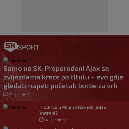
SPORT
Samo na SK: Preporođeni Ajax sa
zvijezdama kreće po titulu – evo gdje
gledati napeti početak borbe za vrh
|
SK
prije 37 min
Modriću u Milan stiže još jedan
Vatreni?
|
SK
prije 3 h