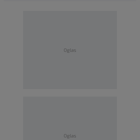
Oglas
Oglas