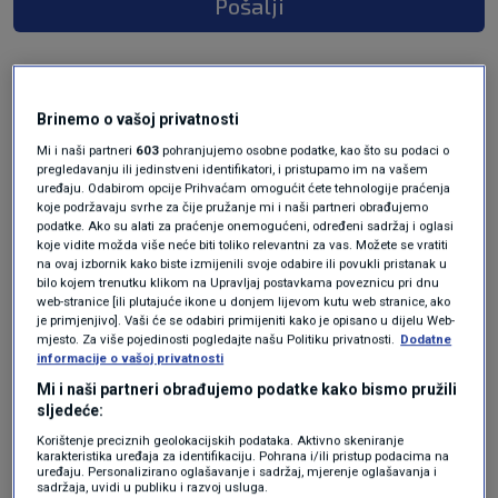
Pošalji
Brinemo o vašoj privatnosti
Mi i naši partneri
603
pohranjujemo osobne podatke, kao što su podaci o
pregledavanju ili jedinstveni identifikatori, i pristupamo im na vašem
uređaju. Odabirom opcije Prihvaćam omogućit ćete tehnologije praćenja
koje podržavaju svrhe za čije pružanje mi i naši partneri obrađujemo
podatke. Ako su alati za praćenje onemogućeni, određeni sadržaj i oglasi
koje vidite možda više neće biti toliko relevantni za vas. Možete se vratiti
Oglas
na ovaj izbornik kako biste izmijenili svoje odabire ili povukli pristanak u
bilo kojem trenutku klikom na Upravljaj postavkama poveznicu pri dnu
web-stranice [ili plutajuće ikone u donjem lijevom kutu web stranice, ako
je primjenjivo]. Vaši će se odabiri primijeniti kako je opisano u dijelu Web-
mjesto. Za više pojedinosti pogledajte našu Politiku privatnosti.
Dodatne
informacije o vašoj privatnosti
Mi i naši partneri obrađujemo podatke kako bismo pružili
sljedeće:
Korištenje preciznih geolokacijskih podataka. Aktivno skeniranje
karakteristika uređaja za identifikaciju. Pohrana i/ili pristup podacima na
uređaju. Personalizirano oglašavanje i sadržaj, mjerenje oglašavanja i
sadržaja, uvidi u publiku i razvoj usluga.