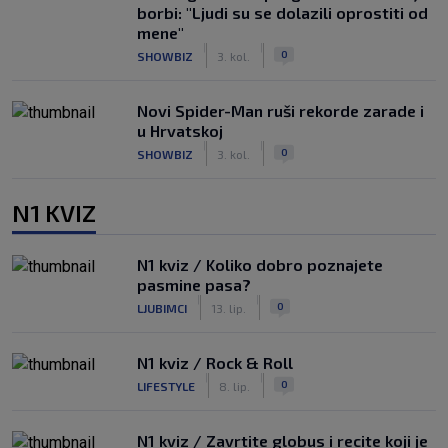
borbi: "Ljudi su se dolazili oprostiti od
mene"
|
|
0
SHOWBIZ
3. kol.
Novi Spider-Man ruši rekorde zarade i
u Hrvatskoj
|
|
0
SHOWBIZ
3. kol.
N1 KVIZ
N1 kviz / Koliko dobro poznajete
pasmine pasa?
|
|
0
LJUBIMCI
13. lip.
N1 kviz / Rock & Roll
|
|
0
LIFESTYLE
8. lip.
N1 kviz / Zavrtite globus i recite koji je