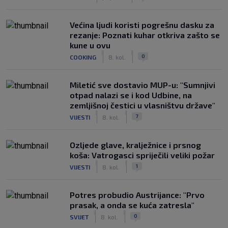
Većina ljudi koristi pogrešnu dasku za
rezanje: Poznati kuhar otkriva zašto se
kune u ovu
|
|
0
COOKING
8. kol.
Miletić sve dostavio MUP-u: "Sumnjivi
otpad nalazi se i kod Udbine, na
zemljišnoj čestici u vlasništvu države"
|
|
7
VIJESTI
8. kol.
Ozljede glave, kralježnice i prsnog
koša: Vatrogasci spriječili veliki požar
|
|
1
VIJESTI
8. kol.
Potres probudio Austrijance: "Prvo
prasak, a onda se kuća zatresla"
|
|
0
SVIJET
8. kol.