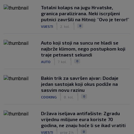
Totalni kolaps na jugu Hrvatske,
granica paralizirana. Neki iscrpljeni
putnici završili na Hitnoj: "Ovo je teror!"
|
|
8
VIJESTI
2. kol.
Auto koji stoji na suncu ne hladi se
najbrže klimom, nego postupkom koji
traje petnaest sekundi
|
|
0
AUTO
7. kol.
Bakin trik za savršen ajvar: Dodaje
jedan sastojak koji okus podiže na
sasvim novu razinu
|
|
0
COOKING
8. kol.
Država iseljava antifašiste: Zgradu
vrijednu milijune eura koriste 70
godina, ne znaju hoće li se ikad vratiti
|
|
0
VIJESTI
prije 2 h