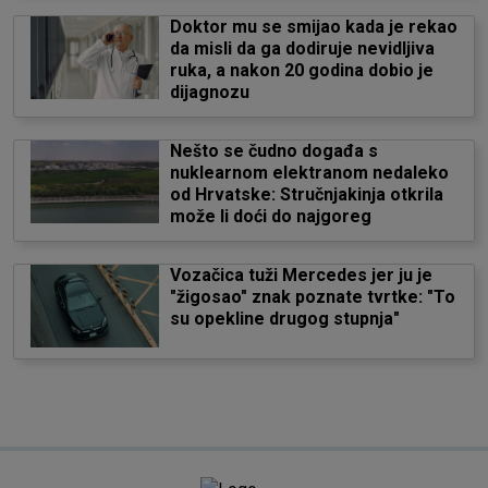
Doktor mu se smijao kada je rekao
da misli da ga dodiruje nevidljiva
ruka, a nakon 20 godina dobio je
dijagnozu
Nešto se čudno događa s
nuklearnom elektranom nedaleko
od Hrvatske: Stručnjakinja otkrila
može li doći do najgoreg
Vozačica tuži Mercedes jer ju je
"žigosao" znak poznate tvrtke: "To
su opekline drugog stupnja"