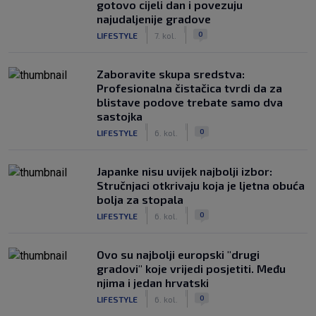
gotovo cijeli dan i povezuju
najudaljenije gradove
|
|
0
LIFESTYLE
7. kol.
Zaboravite skupa sredstva:
Profesionalna čistačica tvrdi da za
blistave podove trebate samo dva
sastojka
|
|
0
LIFESTYLE
6. kol.
Japanke nisu uvijek najbolji izbor:
Stručnjaci otkrivaju koja je ljetna obuća
bolja za stopala
|
|
0
LIFESTYLE
6. kol.
Ovo su najbolji europski "drugi
gradovi" koje vrijedi posjetiti. Među
njima i jedan hrvatski
|
|
0
LIFESTYLE
6. kol.