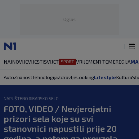
Oglas
NAJNOVIJE
VIJESTI
SVIJET
VRIJEME
N1 TEME
REGIJA
MA
Auto
Znanost
Tehnologija
Zdravlje
Cooking
Lifestyle
Kultura
Sh
NAPUŠTENO RIBARSKO SELO
FOTO, VIDEO / Nevjerojatni
prizori sela koje su svi
stanovnici napustili prije 20
godina, a potom ga preuzela