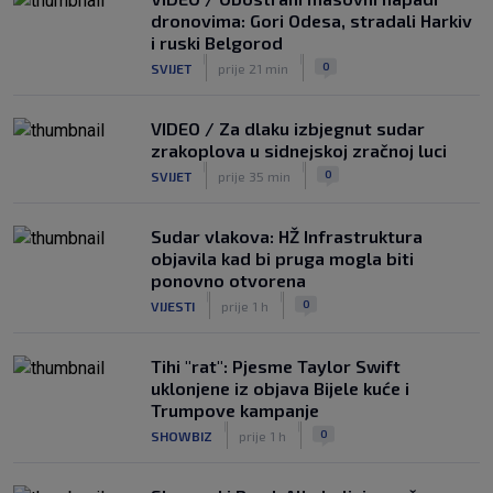
|
dronovima: Gori Odesa, stradali Harkiv
SK
prije 3 h
i ruski Belgorod
Zekić sasuo kritike nakon remija: ‘O
|
|
0
SVIJET
prije 21 min
problemima možemo pričati tri dana’
|
SK
prije 1 h
VIDEO / Za dlaku izbjegnut sudar
zrakoplova u sidnejskoj zračnoj luci
|
|
0
SVIJET
prije 35 min
Sudar vlakova: HŽ Infrastruktura
objavila kad bi pruga mogla biti
ponovno otvorena
|
|
0
VIJESTI
prije 1 h
Tihi "rat": Pjesme Taylor Swift
uklonjene iz objava Bijele kuće i
Trumpove kampanje
|
|
0
SHOWBIZ
prije 1 h