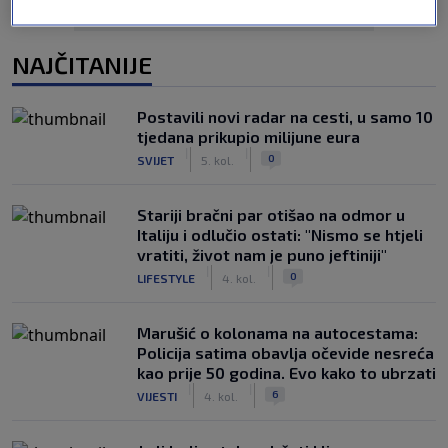
NAJČITANIJE
Postavili novi radar na cesti, u samo 10
tjedana prikupio milijune eura
|
|
0
SVIJET
5. kol.
Stariji bračni par otišao na odmor u
Italiju i odlučio ostati: "Nismo se htjeli
vratiti, život nam je puno jeftiniji"
|
|
0
LIFESTYLE
4. kol.
Marušić o kolonama na autocestama:
Policija satima obavlja očevide nesreća
kao prije 50 godina. Evo kako to ubrzati
|
|
6
VIJESTI
4. kol.