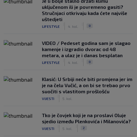
Je li bolje stalno držati klimu
uključenom ili je povremeno gasiti?
Stručnjaci otkrivaju kada ćete najviše
uštedjeti
|
|
0
LIFESTYLE
4. kol.
VIDEO / Pedeset godina sam je slagao
kamenje i izgradio dvorac od 48
metara, a ulaz je i danas besplatan
|
|
0
LIFESTYLE
4. kol.
Klasić: U Srbiji neće biti promjena jer im
je na čelu Vučić, a on bi se trebao prvo
suočiti s vlastitom prošlošću
|
VIJESTI
5. kol.
Tko je čovjek koji je na proslavi Oluje
sjedio između Plenkovića i Milanovića?
|
|
2
VIJESTI
5. kol.