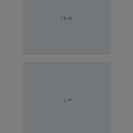
Oglas
Oglas