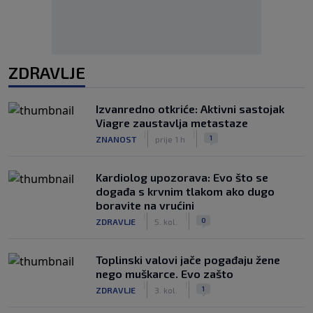
ZDRAVLJE
Izvanredno otkriće: Aktivni sastojak
Viagre zaustavlja metastaze
|
|
1
ZNANOST
prije 1 h
Kardiolog upozorava: Evo što se
događa s krvnim tlakom ako dugo
boravite na vrućini
|
|
0
ZDRAVLJE
5. kol.
Toplinski valovi jače pogađaju žene
nego muškarce. Evo zašto
|
|
1
ZDRAVLJE
3. kol.