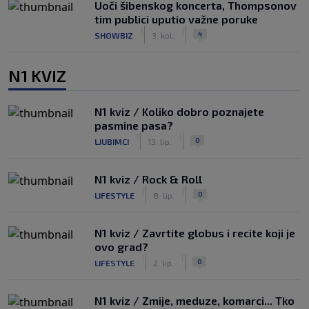
Uoči šibenskog koncerta, Thompsonov
tim publici uputio važne poruke
|
|
4
SHOWBIZ
3. kol.
N1 KVIZ
N1 kviz / Koliko dobro poznajete
pasmine pasa?
|
|
0
LJUBIMCI
13. lip.
N1 kviz / Rock & Roll
|
|
0
LIFESTYLE
8. lip.
N1 kviz / Zavrtite globus i recite koji je
ovo grad?
|
|
0
LIFESTYLE
2. lip.
N1 kviz / Zmije, meduze, komarci... Tko