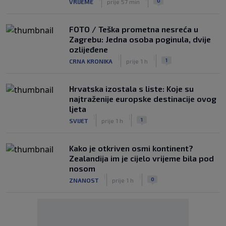
0
VRIJEME
prije 57 min
FOTO / Teška prometna nesreća u
Zagrebu: Jedna osoba poginula, dvije
ozlijeđene
|
|
1
CRNA KRONIKA
prije 1 h
Hrvatska izostala s liste: Koje su
najtraženije europske destinacije ovog
ljeta
|
|
1
SVIJET
prije 1 h
Kako je otkriven osmi kontinent?
Zealandija im je cijelo vrijeme bila pod
nosom
|
|
0
ZNANOST
prije 1 h