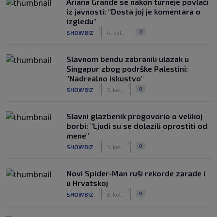
Ariana Grande se nakon turneje povlači
iz javnosti: "Dosta joj je komentara o
izgledu"
|
|
0
SHOWBIZ
4. kol.
Slavnom bendu zabranili ulazak u
Singapur zbog podrške Palestini:
"Nadrealno iskustvo"
|
|
0
SHOWBIZ
3. kol.
Slavni glazbenik progovorio o velikoj
borbi: "Ljudi su se dolazili oprostiti od
mene"
|
|
0
SHOWBIZ
3. kol.
Novi Spider-Man ruši rekorde zarade i
u Hrvatskoj
|
|
0
SHOWBIZ
3. kol.