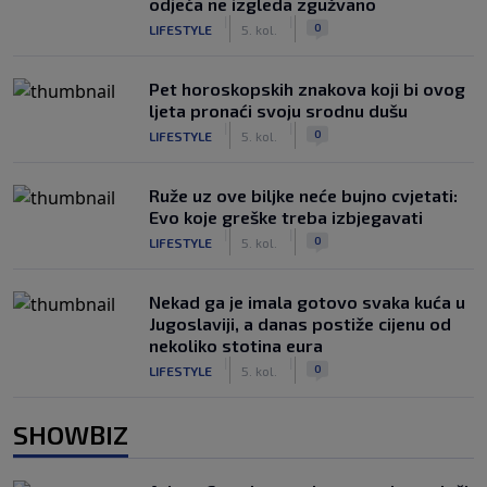
odjeća ne izgleda zgužvano
|
|
0
LIFESTYLE
5. kol.
Pet horoskopskih znakova koji bi ovog
ljeta pronaći svoju srodnu dušu
|
|
0
LIFESTYLE
5. kol.
Ruže uz ove biljke neće bujno cvjetati:
Evo koje greške treba izbjegavati
|
|
0
LIFESTYLE
5. kol.
Nekad ga je imala gotovo svaka kuća u
Jugoslaviji, a danas postiže cijenu od
nekoliko stotina eura
|
|
0
LIFESTYLE
5. kol.
SHOWBIZ