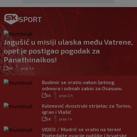
SPORT
Jagušić u misiji ulaska među Vatrene,
opet je postigao pogodak za
Panathinaikos!
|
SK
prije 1 h
Budimir se vratio nakon ljetnog
odmora i odmah zabio za Osasunu
|
SK
prije 2 h
Kulenović dvostruki strijelac za Torino,
igrao i Vlašić
|
SK
prije 1 h
VIDEO / Modrić se vratio na teren!
Pogledajte ovacije publike i hrvatske