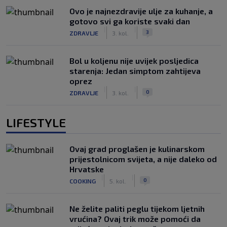
Ovo je najnezdravije ulje za kuhanje, a
gotovo svi ga koriste svaki dan
|
|
3
ZDRAVLJE
3. kol.
Bol u koljenu nije uvijek posljedica
starenja: Jedan simptom zahtijeva
oprez
|
|
0
ZDRAVLJE
3. kol.
LIFESTYLE
Ovaj grad proglašen je kulinarskom
prijestolnicom svijeta, a nije daleko od
Hrvatske
|
|
0
COOKING
5. kol.
Ne želite paliti peglu tijekom ljetnih
vrućina? Ovaj trik može pomoći da