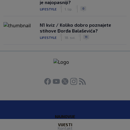
je najopasniji?
|
|
0
LIFESTYLE
1. lip.
N1 kviz / Koliko dobro poznajete
stihove Đorđa Balaševića?
|
|
11
LIFESTYLE
18. svi.
NAJNOVIJE
VIJESTI
Kontakt