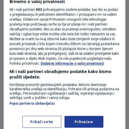
Brinemo o vašoj privatnosti
Mi i naši partneri
603
pohranjujemo osobne podatke, kao što su podaci
o pregledavanju ili jedinstveni identifikatori, i pristupamo im na vašem
uređaju. Odabirom opcije Prihvaćam omogućit ćete tehnologije
praćenja koje podržavaju svrhe za čije pružanje mi i naši partneri
obrađujemo podatke. Ako su alati za praćenje onemogućeni, određeni
Oglas
sadržaj i oglasi koje vidite možda više neće biti toliko relevantni za vas.
Možete se vratiti na ovaj izbornik kako biste izmijenili svoje odabire ili
povukli pristanak u bilo kojem trenutku klikom na Upravljaj postavkama
poveznicu pri dnu web-stranice [ili plutajuće ikone u donjem lijevom
kutu web stranice, ako je primjenjivo]. Vaši će se odabiri primijeniti kako
je opisano u dijelu Web-mjesto. Za više pojedinosti pogledajte našu
Politiku privatnosti.
Dodatne informacije o vašoj privatnosti
Mi i naši partneri obrađujemo podatke kako bismo
pružili sljedeće:
Korištenje preciznih geolokacijskih podataka. Aktivno skeniranje
karakteristika uređaja za identifikaciju. Pohrana i/ili pristup podacima na
uređaju. Personalizirano oglašavanje i sadržaj, mjerenje oglašavanja i
sadržaja, uvidi u publiku i razvoj usluga.
Oglas
Popis partnera (dobavljača)
Prikaži svrhe
Prihvaćam