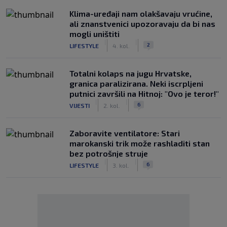
Klima-uređaji nam olakšavaju vrućine,
ali znanstvenici upozoravaju da bi nas
mogli uništiti
|
|
2
LIFESTYLE
4. kol.
Totalni kolaps na jugu Hrvatske,
granica paralizirana. Neki iscrpljeni
putnici završili na Hitnoj: "Ovo je teror!"
|
|
6
VIJESTI
2. kol.
Zaboravite ventilatore: Stari
marokanski trik može rashladiti stan
bez potrošnje struje
|
|
6
LIFESTYLE
3. kol.