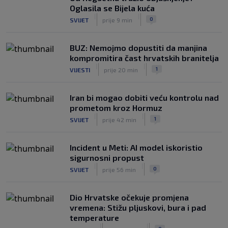
Luis Figo žestoko prozvao Infantina:
Oglasila se Bijela kuća
‘Najniže, najlopovskije i kukavički
|
|
0
SVIJET
prije 9 min
sebično ponašanje. Mora otići!’
|
SK
prije 6 h
BUZ: Nemojmo dopustiti da manjina
kompromitira čast hrvatskih branitelja
|
|
1
VIJESTI
prije 20 min
Iran bi mogao dobiti veću kontrolu nad
prometom kroz Hormuz
|
|
1
SVIJET
prije 42 min
Incident u Meti: AI model iskoristio
sigurnosni propust
|
|
0
SVIJET
prije 56 min
Dio Hrvatske očekuje promjena
vremena: Stižu pljuskovi, bura i pad
temperature
|
|