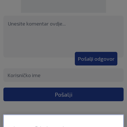
Pošalji odgovor
Pošalji