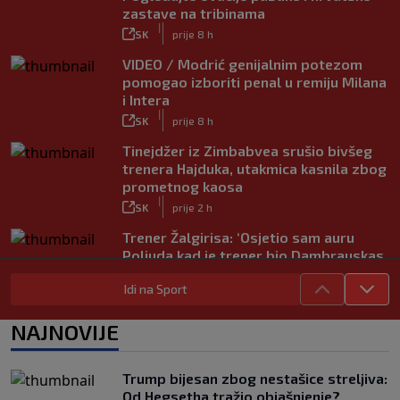
zastave na tribinama
|
SK
prije 8 h
VIDEO / Modrić genijalnim potezom
pomogao izboriti penal u remiju Milana
i Intera
|
SK
prije 8 h
Tinejdžer iz Zimbabvea srušio bivšeg
trenera Hajduka, utakmica kasnila zbog
prometnog kaosa
|
SK
prije 2 h
Trener Žalgirisa: ‘Osjetio sam auru
Poljuda kad je trener bio Dambrauskas.
Hajduk danas igra nestabilno’
|
Idi na Sport
SK
prije 4 h
Vatreni u Cityju sve bolji: ‘Kovačić
NAJNOVIJE
izgleda potpuno fit, a Gvardiol bi
mogao biti starter na boku’
|
Trump bijesan zbog nestašice streljiva:
SK
prije 4 h
Od Hegsetha tražio objašnjenje?