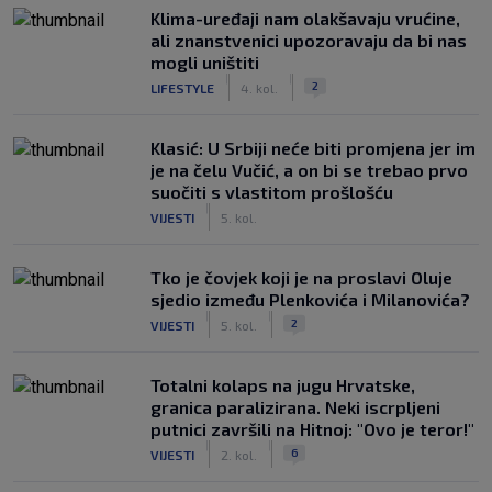
Klima-uređaji nam olakšavaju vrućine,
ali znanstvenici upozoravaju da bi nas
mogli uništiti
|
|
2
LIFESTYLE
4. kol.
Klasić: U Srbiji neće biti promjena jer im
je na čelu Vučić, a on bi se trebao prvo
suočiti s vlastitom prošlošću
|
VIJESTI
5. kol.
Tko je čovjek koji je na proslavi Oluje
sjedio između Plenkovića i Milanovića?
|
|
2
VIJESTI
5. kol.
Totalni kolaps na jugu Hrvatske,
granica paralizirana. Neki iscrpljeni
putnici završili na Hitnoj: "Ovo je teror!"
|
|
6
VIJESTI
2. kol.