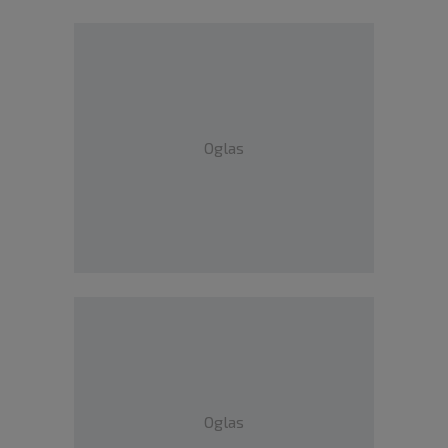
Oglas
Oglas