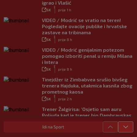
igrao i Vlašić
|
SK
prije 1 h
VIDEO / Modrić se vratio na teren!
Pogledajte ovacije publike i hrvatske
zastave na tribinama
|
SK
prije 8 h
VIDEO / Modrić genijalnim potezom
pomogao izboriti penal u remiju Milana
i Intera
|
SK
prije 8 h
Tinejdžer iz Zimbabvea srušio bivšeg
trenera Hajduka, utakmica kasnila zbog
prometnog kaosa
|
SK
prije 2 h
Trener Žalgirisa: ‘Osjetio sam auru
Poljuda kad je trener bio Dambrauskas.
Hajduk danas igra nestabilno’
Idi na Sport
|
SK
prije 4 h