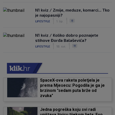
N1 kviz / Zmije, meduze, komarci... Tko
je najopasniji?
|
|
0
LIFESTYLE
1. lip.
N1 kviz / Koliko dobro poznajete
stihove Đorđa Balaševića?
|
|
11
LIFESTYLE
18. svi.
SpaceX-ova raketa poletjela je
prema Mjesecu: Pogodila je ga je
brzinom "sedam puta brže od
zvuka"
Jedna pogreška koju svi radi
uništava živicu tijekom ljeta: Evo