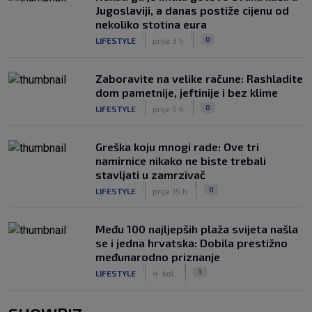
Jugoslaviji, a danas postiže cijenu od
nekoliko stotina eura
|
|
0
LIFESTYLE
prije 3 h
Zaboravite na velike račune: Rashladite
dom pametnije, jeftinije i bez klime
|
|
0
LIFESTYLE
prije 5 h
Greška koju mnogi rade: Ove tri
namirnice nikako ne biste trebali
stavljati u zamrzivač
|
|
0
LIFESTYLE
prije 15 h
Među 100 najljepših plaža svijeta našla
se i jedna hrvatska: Dobila prestižno
međunarodno priznanje
|
|
1
LIFESTYLE
4. kol.