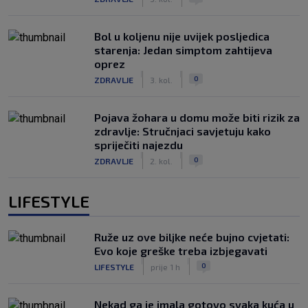
Bol u koljenu nije uvijek posljedica
starenja: Jedan simptom zahtijeva
oprez
|
|
0
ZDRAVLJE
3. kol.
Pojava žohara u domu može biti rizik za
zdravlje: Stručnjaci savjetuju kako
spriječiti najezdu
|
|
0
ZDRAVLJE
2. kol.
LIFESTYLE
Ruže uz ove biljke neće bujno cvjetati:
Evo koje greške treba izbjegavati
|
|
0
LIFESTYLE
prije 1 h
Nekad ga je imala gotovo svaka kuća u