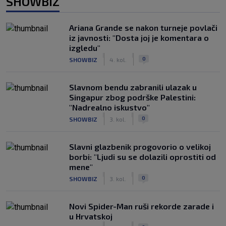
SHOWBIZ
Ariana Grande se nakon turneje povlači
iz javnosti: "Dosta joj je komentara o
izgledu"
|
|
0
SHOWBIZ
4. kol.
Slavnom bendu zabranili ulazak u
Singapur zbog podrške Palestini:
"Nadrealno iskustvo"
|
|
0
SHOWBIZ
3. kol.
Slavni glazbenik progovorio o velikoj
borbi: "Ljudi su se dolazili oprostiti od
mene"
|
|
0
SHOWBIZ
3. kol.
Novi Spider-Man ruši rekorde zarade i
u Hrvatskoj
|
|