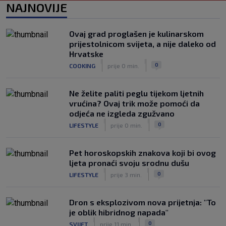
Vatreni u Cityju sve bolji: ‘Kovačić
NAJNOVIJE
izgleda potpuno fit, a Gvardiol bi
mogao biti starter na boku’
|
Ovaj grad proglašen je kulinarskom
SK
prije 4 h
prijestolnicom svijeta, a nije daleko od
Luis Figo žestoko prozvao Infantina:
Hrvatske
‘Najniže, najlopovskije i kukavički
|
|
0
COOKING
prije 0 min.
sebično ponašanje. Mora otići!’
|
SK
prije 6 h
Ne želite paliti peglu tijekom ljetnih
vrućina? Ovaj trik može pomoći da
odjeća ne izgleda zgužvano
|
|
0
LIFESTYLE
prije 0 min.
Pet horoskopskih znakova koji bi ovog
ljeta pronaći svoju srodnu dušu
|
|
0
LIFESTYLE
prije 3 min.
Dron s eksplozivom nova prijetnja: "To
je oblik hibridnog napada"
|
|
0
SVIJET
prije 11 min.