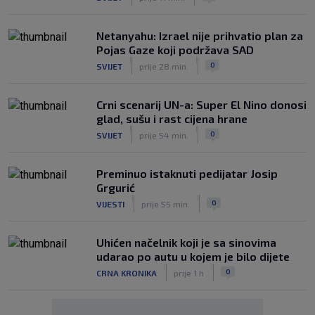
Netanyahu: Izrael nije prihvatio plan za
Pojas Gaze koji podržava SAD
|
|
0
SVIJET
prije 28 min.
Crni scenarij UN-a: Super El Nino donosi
glad, sušu i rast cijena hrane
|
|
0
SVIJET
prije 54 min.
Preminuo istaknuti pedijatar Josip
Grgurić
|
|
0
VIJESTI
prije 55 min.
Uhićen načelnik koji je sa sinovima
udarao po autu u kojem je bilo dijete
|
|
0
CRNA KRONIKA
prije 1 h