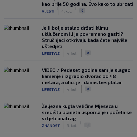
kao prije 50 godina. Evo kako to ubrzati
|
|
6
VIJESTI
4. kol.
Je li bolje stalno držati klimu
uključenom ili je povremeno gasiti?
Stručnjaci otkrivaju kada ćete najviše
uštedjeti
|
|
0
LIFESTYLE
4. kol.
VIDEO / Pedeset godina sam je slagao
kamenje i izgradio dvorac od 48
metara, a ulaz je i danas besplatan
|
|
0
LIFESTYLE
4. kol.
Željezna kugla veličine Mjeseca u
središtu planeta usporila je i počela se
vrtjeti unatrag
|
|
0
ZNANOST
3. kol.