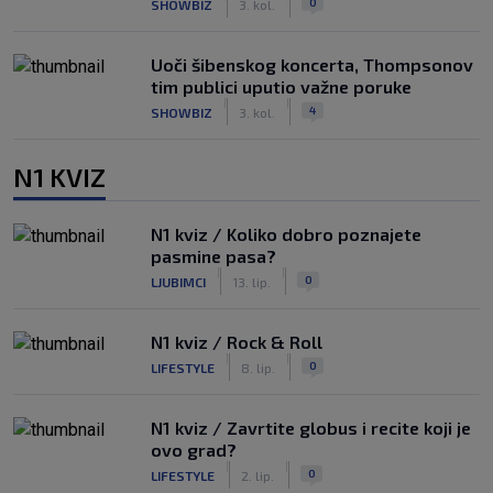
0
SHOWBIZ
3. kol.
Uoči šibenskog koncerta, Thompsonov
tim publici uputio važne poruke
|
|
4
SHOWBIZ
3. kol.
N1 KVIZ
N1 kviz / Koliko dobro poznajete
pasmine pasa?
|
|
0
LJUBIMCI
13. lip.
N1 kviz / Rock & Roll
|
|
0
LIFESTYLE
8. lip.
N1 kviz / Zavrtite globus i recite koji je
ovo grad?
|
|
0
LIFESTYLE
2. lip.