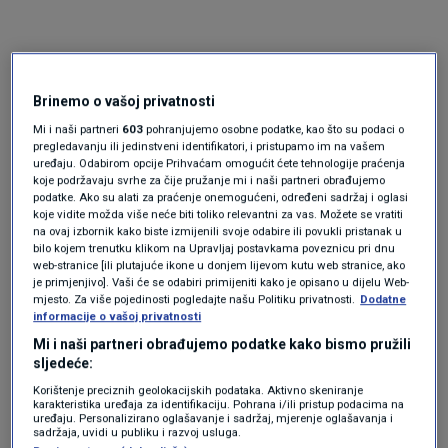
Brinemo o vašoj privatnosti
Mi i naši partneri
603
pohranjujemo osobne podatke, kao što su podaci o
pregledavanju ili jedinstveni identifikatori, i pristupamo im na vašem
uređaju. Odabirom opcije Prihvaćam omogućit ćete tehnologije praćenja
koje podržavaju svrhe za čije pružanje mi i naši partneri obrađujemo
Oglas
podatke. Ako su alati za praćenje onemogućeni, određeni sadržaj i oglasi
koje vidite možda više neće biti toliko relevantni za vas. Možete se vratiti
na ovaj izbornik kako biste izmijenili svoje odabire ili povukli pristanak u
bilo kojem trenutku klikom na Upravljaj postavkama poveznicu pri dnu
web-stranice [ili plutajuće ikone u donjem lijevom kutu web stranice, ako
je primjenjivo]. Vaši će se odabiri primijeniti kako je opisano u dijelu Web-
mjesto. Za više pojedinosti pogledajte našu Politiku privatnosti.
Dodatne
informacije o vašoj privatnosti
Mi i naši partneri obrađujemo podatke kako bismo pružili
sljedeće:
Korištenje preciznih geolokacijskih podataka. Aktivno skeniranje
karakteristika uređaja za identifikaciju. Pohrana i/ili pristup podacima na
uređaju. Personalizirano oglašavanje i sadržaj, mjerenje oglašavanja i
sadržaja, uvidi u publiku i razvoj usluga.
Oglas