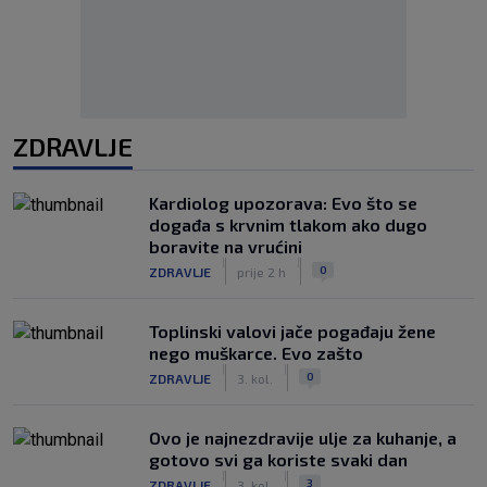
ZDRAVLJE
Kardiolog upozorava: Evo što se
događa s krvnim tlakom ako dugo
boravite na vrućini
|
|
0
ZDRAVLJE
prije 2 h
Toplinski valovi jače pogađaju žene
nego muškarce. Evo zašto
|
|
0
ZDRAVLJE
3. kol.
Ovo je najnezdravije ulje za kuhanje, a
gotovo svi ga koriste svaki dan
|
|
3
ZDRAVLJE
3. kol.