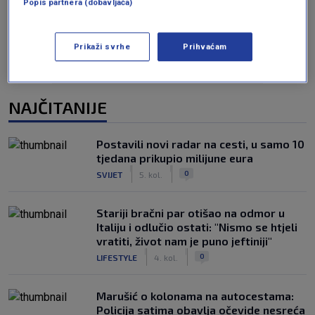
Popis partnera (dobavljača)
Prikaži svrhe
Prihvaćam
NAJČITANIJE
Postavili novi radar na cesti, u samo 10
tjedana prikupio milijune eura
|
|
0
SVIJET
5. kol.
Stariji bračni par otišao na odmor u
Italiju i odlučio ostati: "Nismo se htjeli
vratiti, život nam je puno jeftiniji"
|
|
0
LIFESTYLE
4. kol.
Marušić o kolonama na autocestama:
Policija satima obavlja očevide nesreća