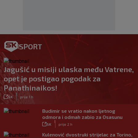
SPORT
Jagušić u misiji ulaska među Vatrene,
opet je postigao pogodak za
Panathinaikos!
|
SK
prije 1 h
Budimir se vratio nakon ljetnog
odmora i odmah zabio za Osasunu
|
SK
prije 2 h
Kulenović dvostruki strijelac za Torino,