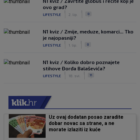
N1 kviz / Zavrtite globus i recite koji je
ovo grad?
|
|
0
LIFESTYLE
2. lip.
N1 kviz / Zmije, meduze, komarci... Tko
je najopasniji?
|
|
0
LIFESTYLE
1. lip.
N1 kviz / Koliko dobro poznajete
stihove Đorđa Balaševića?
|
|
11
LIFESTYLE
18. svi.
Uz ovaj dodatan posao zaradite
dobar novac sa strane, a ne
morate izlaziti iz kuće