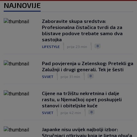
Mišićeva zamjena zapela u Beogradu
NAJNOVIJE
|
SK
prije 1 h
Zaboravite skupa sredstva:
Profesionalna čistačica tvrdi da za
blistave podove trebate samo dva
sastojka
|
|
0
LIFESTYLE
prije 23 min
Pad povjerenja u Zelenskog: Pretekli ga
Zalužnji i drugi generali. Tek je šesti
|
|
0
SVIJET
prije 31 min
Cijene na tržištu nekretnina i dalje
rastu, u Njemačkoj opet poskupjeli
stanovi i obiteljske kuće
|
|
0
SVIJET
prije 42 min
Japanke nisu uvijek najbolji izbor:
Stručnjaci otkrivaju koja je ljetna obuća