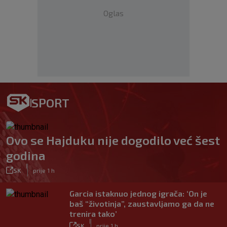
Oglas
SPORT
Ovo se Hajduku nije dogodilo već šest
godina
|
SK
prije 1 h
Garcia istaknuo jednog igrača: ‘On je
baš “životinja”, zaustavljamo ga da ne
trenira tako’
|
SK
prije 1 h