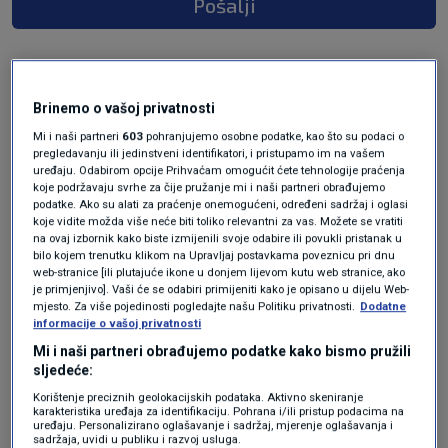
Pošalji
Brinemo o vašoj privatnosti
Mi i naši partneri
603
pohranjujemo osobne podatke, kao što su podaci o
pregledavanju ili jedinstveni identifikatori, i pristupamo im na vašem
uređaju. Odabirom opcije Prihvaćam omogućit ćete tehnologije praćenja
koje podržavaju svrhe za čije pružanje mi i naši partneri obrađujemo
podatke. Ako su alati za praćenje onemogućeni, određeni sadržaj i oglasi
Oglas
koje vidite možda više neće biti toliko relevantni za vas. Možete se vratiti
na ovaj izbornik kako biste izmijenili svoje odabire ili povukli pristanak u
bilo kojem trenutku klikom na Upravljaj postavkama poveznicu pri dnu
web-stranice [ili plutajuće ikone u donjem lijevom kutu web stranice, ako
je primjenjivo]. Vaši će se odabiri primijeniti kako je opisano u dijelu Web-
mjesto. Za više pojedinosti pogledajte našu Politiku privatnosti.
Dodatne
informacije o vašoj privatnosti
Mi i naši partneri obrađujemo podatke kako bismo pružili
sljedeće:
Korištenje preciznih geolokacijskih podataka. Aktivno skeniranje
karakteristika uređaja za identifikaciju. Pohrana i/ili pristup podacima na
uređaju. Personalizirano oglašavanje i sadržaj, mjerenje oglašavanja i
sadržaja, uvidi u publiku i razvoj usluga.