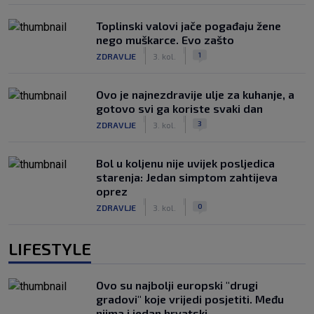
Toplinski valovi jače pogađaju žene
nego muškarce. Evo zašto
|
|
1
ZDRAVLJE
3. kol.
Ovo je najnezdravije ulje za kuhanje, a
gotovo svi ga koriste svaki dan
|
|
3
ZDRAVLJE
3. kol.
Bol u koljenu nije uvijek posljedica
starenja: Jedan simptom zahtijeva
oprez
|
|
0
ZDRAVLJE
3. kol.
LIFESTYLE
Ovo su najbolji europski "drugi
gradovi" koje vrijedi posjetiti. Među
njima i jedan hrvatski