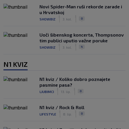
Novi Spider-Man ruši rekorde zarade i
u Hrvatskoj
|
|
0
SHOWBIZ
3. kol.
Uoči šibenskog koncerta, Thompsonov
tim publici uputio važne poruke
|
|
4
SHOWBIZ
3. kol.
N1 KVIZ
N1 kviz / Koliko dobro poznajete
pasmine pasa?
|
|
0
LJUBIMCI
13. lip.
N1 kviz / Rock & Roll
|
|
0
LIFESTYLE
8. lip.