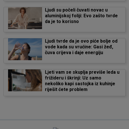
Ljudi su počeli čuvati novac u
aluminijskoj foliji: Evo zašto tvrde
da je to korisno
Ljudi tvrde da je ovo piće bolje od
vode kada su vrućine: Gasi žeđ,
čuva crijeva i daje energiju
Ljeti vam se skuplja previše leda u
frižideru i škrinji: Uz samo
nekoliko kapi sastojka iz kuhinje
riješit ćete problem