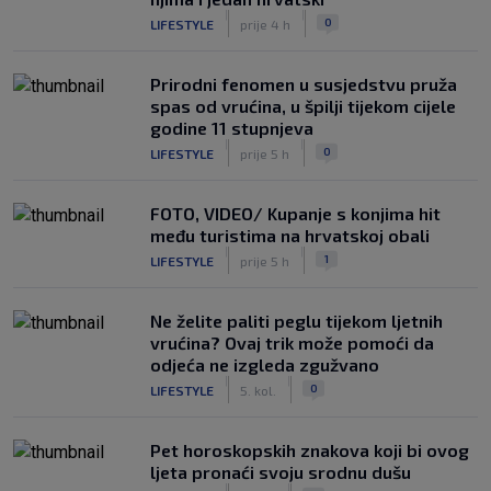
|
|
0
LIFESTYLE
prije 4 h
Prirodni fenomen u susjedstvu pruža
spas od vrućina, u špilji tijekom cijele
godine 11 stupnjeva
|
|
0
LIFESTYLE
prije 5 h
FOTO, VIDEO/ Kupanje s konjima hit
među turistima na hrvatskoj obali
|
|
1
LIFESTYLE
prije 5 h
Ne želite paliti peglu tijekom ljetnih
vrućina? Ovaj trik može pomoći da
odjeća ne izgleda zgužvano
|
|
0
LIFESTYLE
5. kol.
Pet horoskopskih znakova koji bi ovog
ljeta pronaći svoju srodnu dušu
|
|