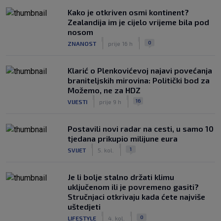
Kako je otkriven osmi kontinent?
Zealandija im je cijelo vrijeme bila pod
nosom
|
|
0
ZNANOST
prije 16 h
Klarić o Plenkovićevoj najavi povećanja
braniteljskih mirovina: Politički bod za
Možemo, ne za HDZ
|
|
16
VIJESTI
prije 9 h
Postavili novi radar na cesti, u samo 10
tjedana prikupio milijune eura
|
|
1
SVIJET
5. kol.
Je li bolje stalno držati klimu
uključenom ili je povremeno gasiti?
Stručnjaci otkrivaju kada ćete najviše
uštedjeti
|
|
0
LIFESTYLE
4. kol.