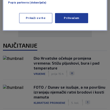
Popis partnera (dobavljača)
Oglas
Prikaži svrhe
Prihvaćam
NAJČITANIJE
Dio Hrvatske očekuje promjena
vremena: Stižu pljuskovi, bura i pad
temperature
|
|
0
VRIJEME
prije 15 h
FOTO / Dunav se isušuje, a na površinu
izranjaju njemački ratni brodovi i kosti
mamuta
|
|
1
KLIMATSKE PROMJENE
5. kol.