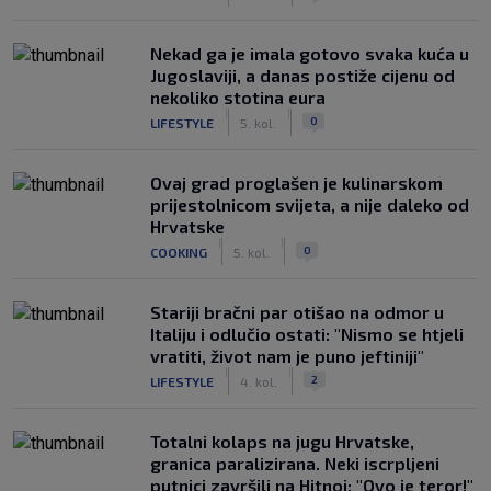
Nekad ga je imala gotovo svaka kuća u
Jugoslaviji, a danas postiže cijenu od
nekoliko stotina eura
|
|
0
LIFESTYLE
5. kol.
Ovaj grad proglašen je kulinarskom
prijestolnicom svijeta, a nije daleko od
Hrvatske
|
|
0
COOKING
5. kol.
Stariji bračni par otišao na odmor u
Italiju i odlučio ostati: "Nismo se htjeli
vratiti, život nam je puno jeftiniji"
|
|
2
LIFESTYLE
4. kol.
Totalni kolaps na jugu Hrvatske,
granica paralizirana. Neki iscrpljeni
putnici završili na Hitnoj: "Ovo je teror!"