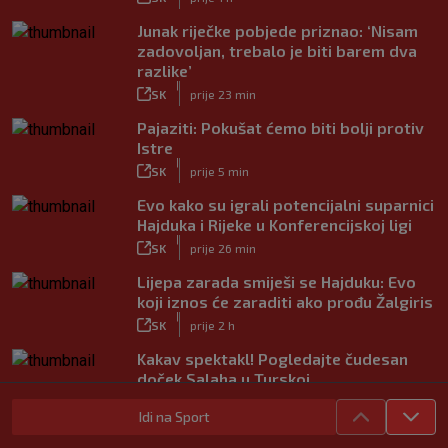
Junak riječke pobjede priznao: ‘Nisam
zadovoljan, trebalo je biti barem dva
razlike’
|
SK
prije 23 min
Pajaziti: Pokušat ćemo biti bolji protiv
Istre
|
SK
prije 5 min
Evo kako su igrali potencijalni suparnici
Hajduka i Rijeke u Konferencijskoj ligi
|
SK
prije 26 min
Lijepa zarada smiješi se Hajduku: Evo
koji iznos će zaraditi ako prođu Žalgiris
|
SK
prije 2 h
Kakav spektakl! Pogledajte čudesan
doček Salaha u Turskoj
|
SK
prije 53 min
Idi na Sport
Neočekivani problemi za Dinamo: