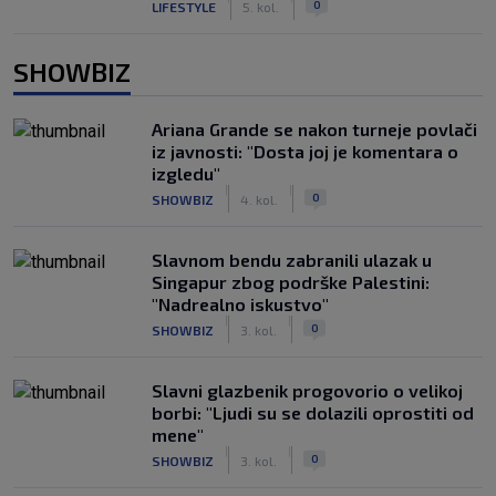
0
LIFESTYLE
5. kol.
SHOWBIZ
Ariana Grande se nakon turneje povlači
iz javnosti: "Dosta joj je komentara o
izgledu"
|
|
0
SHOWBIZ
4. kol.
Slavnom bendu zabranili ulazak u
Singapur zbog podrške Palestini:
"Nadrealno iskustvo"
|
|
0
SHOWBIZ
3. kol.
Slavni glazbenik progovorio o velikoj
borbi: "Ljudi su se dolazili oprostiti od
mene"
|
|
0
SHOWBIZ
3. kol.