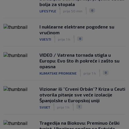
bolja za stopala
|
|
0
LIFESTYLE
prije 50 min
I nuklearne elektrane pogođene su
vrućinom
|
|
0
VIJESTI
prije 1 h
VIDEO / Vatrena tornada stigla u
Europu: Evo što ih pokreće i zašto su
opasna
|
|
0
KLIMATSKE PROMJENE
prije 1 h
Vizionar ili "Crveni Orbán"? Kriza u Ceuti
otvorila pitanje sve veće izolacije
Španjolske u Europskoj uniji
|
|
1
SVIJET
prije 1 h
Tragedija na Biokovu: Preminuo češki
turist, Ukrajinac spašen sa Sutvida