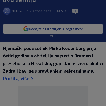
1
N1 Info
LIFESTYLE
18. svi. 2026. 09:55
|
|
|
Dodajte N1 u omiljeni Google izvor
Više
Njemački poduzetnik Mirko Kedenburg prije
četiri godine s obitelji je napustio Bremen i
preselio se u Hrvatsku, gdje danas živi u okolici
Zadra i bavi se upravljanjem nekretninama.
Pročitaj više