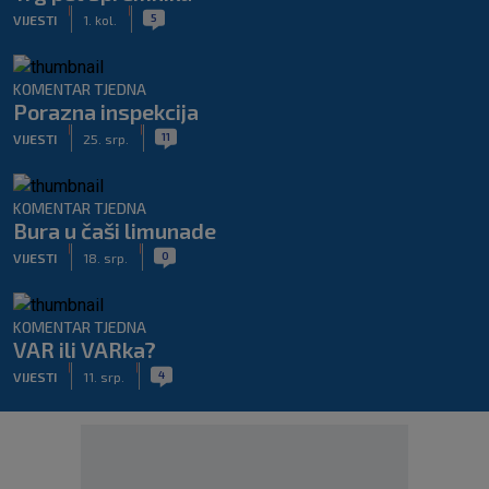
|
|
5
VIJESTI
1. kol.
KOMENTAR TJEDNA
Porazna inspekcija
|
|
11
VIJESTI
25. srp.
KOMENTAR TJEDNA
Bura u čaši limunade
|
|
0
VIJESTI
18. srp.
KOMENTAR TJEDNA
VAR ili VARka?
|
|
4
VIJESTI
11. srp.