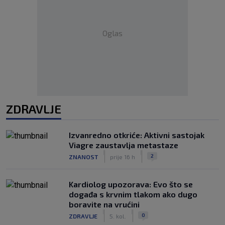
Oglas
ZDRAVLJE
Izvanredno otkriće: Aktivni sastojak
Viagre zaustavlja metastaze
|
|
2
ZNANOST
prije 16 h
Kardiolog upozorava: Evo što se
događa s krvnim tlakom ako dugo
boravite na vrućini
|
|
0
ZDRAVLJE
5. kol.