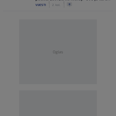
|
|
8
VIJESTI
2. kol.
Oglas