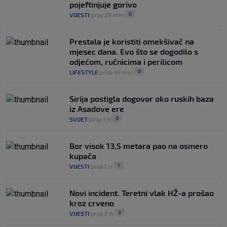
pojeftinjuje gorivo
0
VIJESTI
2. kol.
|
|
0
VIJESTI
prije 29 min
|
|
Prestala je koristiti omekšivač na
mjesec dana. Evo što se dogodilo s
odjećom, ručnicima i perilicom
0
LIFESTYLE
prije 44 min
|
|
Sirija postigla dogovor oko ruskih baza
iz Asadove ere
0
SVIJET
prije 1 h
|
|
Bor visok 13,5 metara pao na osmero
kupača
1
VIJESTI
prije 1 h
|
|
Novi incident. Teretni vlak HŽ-a prošao
kroz crveno
3
VIJESTI
prije 2 h
|
|