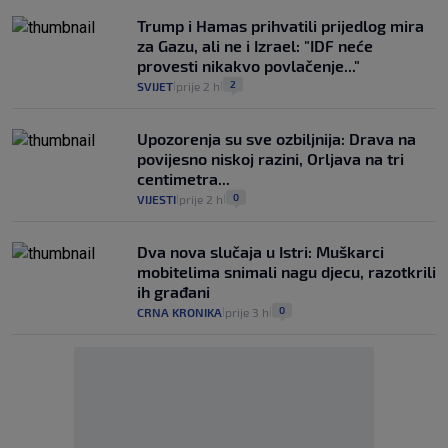
Trump i Hamas prihvatili prijedlog mira
za Gazu, ali ne i Izrael: "IDF neće
provesti nikakvo povlačenje..."
2
SVIJET
prije 2 h
|
|
Upozorenja su sve ozbiljnija: Drava na
povijesno niskoj razini, Orljava na tri
centimetra...
0
VIJESTI
prije 2 h
|
|
Dva nova slučaja u Istri: Muškarci
mobitelima snimali nagu djecu, razotkrili
ih građani
0
CRNA KRONIKA
prije 3 h
|
|