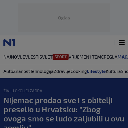
Oglas
NAJNOVIJE
VIJESTI
SVIJET
VRIJEME
N1 TEME
REGIJA
MAG
Auto
Znanost
Tehnologija
Zdravlje
Cooking
Lifestyle
Kultura
Sh
ŽIVI U OKOLICI ZADRA
Nijemac prodao sve i s obitelji
preselio u Hrvatsku: "Zbog
ovoga smo se ludo zaljubili u ovu
zemlju"