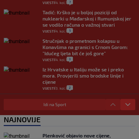
7
VIJESTI
4. kol.
|
|
Tadić: Krško je u boljoj poziciji od
nuklearki u Mađarskoj i Rumunjskoj jer
se vodilo računa o važnoj stvari
5
VIJESTI
4. kol.
|
|
Stručnjak o prometnom kolapsu u
Konavlima na granici s Crnom Gorom:
"Idućeg ljeta bit će još gore"
3
VIJESTI
4. kol.
|
|
Iz Hrvatske u Italiju može se i preko
mora. Provjerili smo brodske linije i
cijene
2
VIJESTI
3. kol.
|
|
Uzgajivač objasnio zašto kilogram
rajčica košta deset eura: "Nećete ih
Idi na Sport
vidjeti na akcijama u trgovinama"
8
VIJESTI
3. kol.
NAJNOVIJE
|
|
Selidba je jedno od stresnijih iskustava.
Evo aktualnih cijena i nekoliko savjeta
Plenković objavio nove cijene,
da prođe što lakše i jeftinije