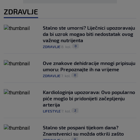
ZDRAVLJE
Stalno ste umorni? Liječnici upozoravaju
da bi uzrok mogao biti nedostatak ovog
važnog nutrijenta
0
ZDRAVLJE
8. kol.
|
|
Ove znakove dehidracije mnogi pripisuju
umoru: Prepoznajte ih na vrijeme
0
ZDRAVLJE
7. kol.
|
|
Kardiologinja upozorava: Ovo popularno
piće moglo bi pridonijeti začepljenju
arterija
2
LIFESTYLE
7. kol.
|
|
Stalno ste pospani tijekom dana?
Znanstvenici su možda otkrili zašto
0
|
|