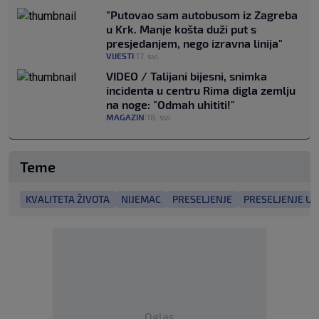
"Putovao sam autobusom iz Zagreba
u Krk. Manje košta duži put s
presjedanjem, nego izravna linija"
VIJESTI
17. svi.
|
VIDEO / Talijani bijesni, snimka
incidenta u centru Rima digla zemlju
na noge: "Odmah uhititi!"
MAGAZIN
18. svi.
|
Teme
KVALITETA ŽIVOTA
NIJEMAC
PRESELJENJE
PRESELJENJE U
Oglas