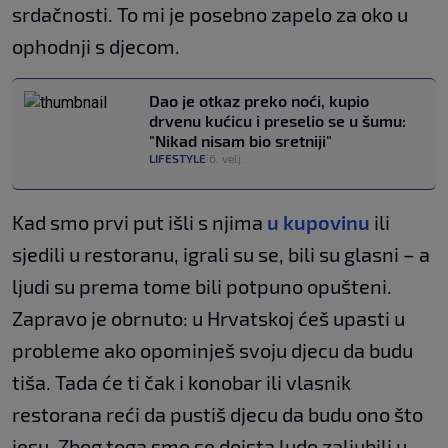
srdačnosti. To mi je posebno zapelo za oko u
ophodnji s djecom.
Dao je otkaz preko noći, kupio
drvenu kućicu i preselio se u šumu:
"Nikad nisam bio sretniji"
LIFESTYLE
6. velj.
|
Kad smo prvi put išli s njima
u kupovinu
ili
sjedili u restoranu, igrali su se, bili su glasni – a
ljudi su prema tome bili potpuno opušteni.
Zapravo je obrnuto: u Hrvatskoj ćeš upasti u
probleme ako opominješ svoju djecu da budu
tiša. Tada će ti čak i konobar ili vlasnik
restorana reći da pustiš djecu da budu ono što
jesu. Zbog toga smo se doista ludo zaljubili u