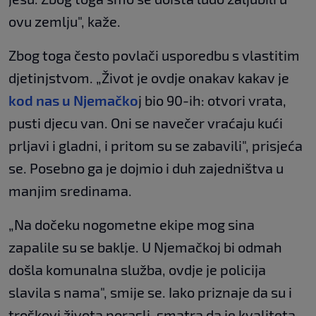
ovu zemlju", kaže.
Zbog toga često povlači usporedbu s vlastitim
djetinjstvom. „Život je ovdje onakav kakav je
kod nas u Njemačko
j bio 90-ih: otvori vrata,
pusti djecu van. Oni se navečer vraćaju kući
prljavi i gladni, i pritom su se zabavili", prisjeća
se. Posebno ga je dojmio i duh zajedništva u
manjim sredinama.
„Na dočeku nogometne ekipe mog sina
zapalile su se baklje. U Njemačkoj bi odmah
došla komunalna služba, ovdje je policija
slavila s nama", smije se. Iako priznaje da su i
troškovi života porasli, smatra da je kvaliteta