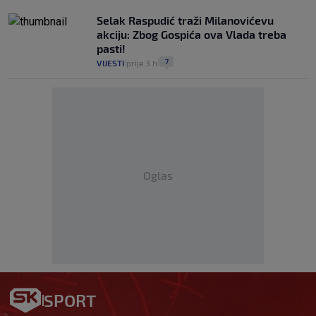
Selak Raspudić traži Milanovićevu
akciju: Zbog Gospića ova Vlada treba
pasti!
7
VIJESTI
prije 3 h
|
|
Oglas
SPORT