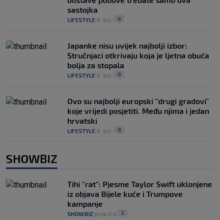
sastojka
0
LIFESTYLE
6. kol.
|
|
Japanke nisu uvijek najbolji izbor:
Stručnjaci otkrivaju koja je ljetna obuća
bolja za stopala
0
LIFESTYLE
6. kol.
|
|
Ovo su najbolji europski "drugi gradovi"
koje vrijedi posjetiti. Među njima i jedan
hrvatski
0
LIFESTYLE
6. kol.
|
|
SHOWBIZ
Tihi "rat": Pjesme Taylor Swift uklonjene
iz objava Bijele kuće i Trumpove
kampanje
2
SHOWBIZ
prije 6 h
|
|