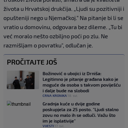
života u Hrvatskoj drukčija. „Ljudi su pozitivniji i
opušteniji nego u Njemačkoj.“ Na pitanje bi li se
vratio u domovinu, odgovara bez dileme. „Tu bi
već moralo nešto ozbiljno poći po zlu. Ne
razmišljam o povratku", odlučan je.
PROČITAJTE JOŠ
Božinović o ubojici iz Drniša:
Legitimno je pitanje građana kako je
moguće da osoba s takvom poviješću
i dalje bude na slobodi
CRNA KRONIKA
18. svi.
|
Gradnja kuće u dvije godine
poskupjela za 25 posto. "Ljudi stalno
zovu no malo ih se odluči. Važu što
im je isplativije"
VIJESTI
17. svi.
|