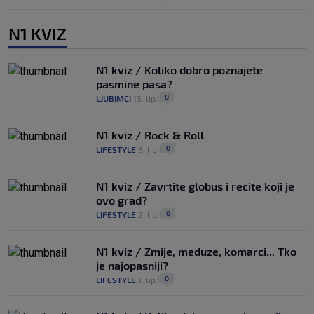
N1 KVIZ
N1 kviz / Koliko dobro poznajete
pasmine pasa?
0
LJUBIMCI
13. lip.
|
|
N1 kviz / Rock & Roll
0
LIFESTYLE
8. lip.
|
|
N1 kviz / Zavrtite globus i recite koji je
ovo grad?
0
LIFESTYLE
2. lip.
|
|
N1 kviz / Zmije, meduze, komarci... Tko
je najopasniji?
0
LIFESTYLE
1. lip.
|
|