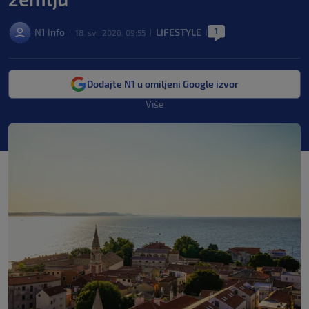
1
N1 Info
LIFESTYLE
18. svi. 2026. 09:55
|
|
|
Dodajte N1 u omiljeni Google izvor
Više