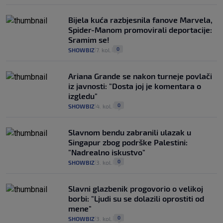
Bijela kuća razbjesnila fanove Marvela,
Spider-Manom promovirali deportacije:
Sramim se!
0
SHOWBIZ
7. kol.
|
|
Ariana Grande se nakon turneje povlači
iz javnosti: "Dosta joj je komentara o
izgledu"
0
SHOWBIZ
4. kol.
|
|
Slavnom bendu zabranili ulazak u
Singapur zbog podrške Palestini:
"Nadrealno iskustvo"
0
SHOWBIZ
3. kol.
|
|
Slavni glazbenik progovorio o velikoj
borbi: "Ljudi su se dolazili oprostiti od
mene"
0
SHOWBIZ
3. kol.
|
|