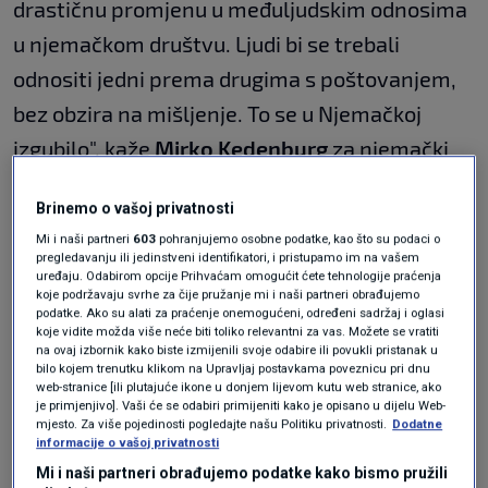
drastičnu promjenu u međuljudskim odnosima
u njemačkom društvu. Ljudi bi se trebali
odnositi jedni prema drugima s poštovanjem,
bez obzira na mišljenje. To se u Njemačkoj
izgubilo", kaže
Mirko Kedenburg
za njemački
Welt
.
Brinemo o vašoj privatnosti
Prvi dolazak u Hrvatsku, kaže, bio je samo
Mi i naši partneri
603
pohranjujemo osobne podatke, kao što su podaci o
pregledavanju ili jedinstveni identifikatori, i pristupamo im na vašem
odmor, no vrlo brzo postao je prekretnica. „Bila
uređaju. Odabirom opcije Prihvaćam omogućit ćete tehnologije praćenja
koje podržavaju svrhe za čije pružanje mi i naši partneri obrađujemo
je to ideja u šali, tijekom vožnje natrag u
podatke. Ako su alati za praćenje onemogućeni, određeni sadržaj i oglasi
koje vidite možda više neće biti toliko relevantni za vas. Možete se vratiti
Njemačku
. Ali nakon povratka mi je postalo još
na ovaj izbornik kako biste izmijenili svoje odabire ili povukli pristanak u
bilo kojem trenutku klikom na Upravljaj postavkama poveznicu pri dnu
gore nego prije. U Hrvatskoj sam ponovno
web-stranice [ili plutajuće ikone u donjem lijevom kutu web stranice, ako
pronašao srdačnost i ljudskost koja mi je
je primjenjivo]. Vaši će se odabiri primijeniti kako je opisano u dijelu Web-
mjesto. Za više pojedinosti pogledajte našu Politiku privatnosti.
Dodatne
nedostajala.“ Ubrzo je odluka postala konačna.
informacije o vašoj privatnosti
Mi i naši partneri obrađujemo podatke kako bismo pružili
„Rekao sam: ‘Hajde, krećemo ispočetka.’ Kad