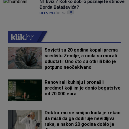
N1 kviz / Koliko dobro poznajete stihove
Đorđa Balaševića?
11
LIFESTYLE
18. svi.
|
|
Sovjeti su 20 godina kopali prema
središtu Zemlje, a onda su morali
odustati: Ono što su otkrili bilo je
potpuno neočekivano
Renovirali kuhinju i pronašli
predmet koji im je donio bogatstvo
od 70 000 eura
Doktor mu se smijao kada je rekao
da misli da ga dodiruje nevidljiva
ruka, a nakon 20 godina dobio je