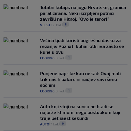
Totalni kolaps na jugu Hrvatske, granica
paralizirana. Neki iscrpljeni putnici
završili na Hitnoj: "Ovo je teror!"
8
VIJESTI
2. kol.
|
|
Većina ljudi koristi pogrešnu dasku za
rezanje: Poznati kuhar otkriva zašto se
kune u ovu
1
COOKING
8. kol.
|
|
Punjene paprike kao nekad: Ovaj mali
trik naših baka čini nadjev savršeno
sočnim
1
COOKING
8. kol.
|
|
Auto koji stoji na suncu ne hladi se
najbrže klimom, nego postupkom koji
traje petnaest sekundi
0
AUTO
7. kol.
|
|