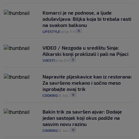
Komarci je ne podnose, a ljude
oduševljava: Biljka koja bi trebala rasti
na svakom balkonu
0
LIFESTYLE
prije 3 h
|
|
VIDEO / Nezgoda u središtu Sinja:
Alkarski konji proklizali i pali na Pijaci
3
VIJESTI
prije 5 h
|
|
Napravite pljeskavice kao iz restorana:
Za savršeno mekano i sočno meso
isprobajte ovaj trik
0
COOKING
8. kol.
|
|
Bakin trik za savršen ajvar: Dodaje
jedan sastojak koji okus podiže na
sasvim novu razinu
0
COOKING
8. kol.
|
|