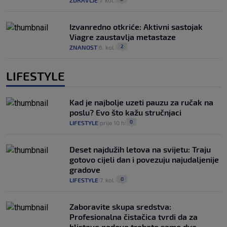
ZDRAVLJE
7. kol.
Izvanredno otkriće: Aktivni sastojak
Viagre zaustavlja metastaze
2
ZNANOST
6. kol.
|
|
LIFESTYLE
Kad je najbolje uzeti pauzu za ručak na
poslu? Evo što kažu stručnjaci
0
LIFESTYLE
prije 10 h
|
|
Deset najdužih letova na svijetu: Traju
gotovo cijeli dan i povezuju najudaljenije
gradove
0
LIFESTYLE
7. kol.
|
|
Zaboravite skupa sredstva:
Profesionalna čistačica tvrdi da za
blistave podove trebate samo dva