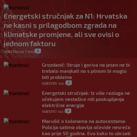
Energetski stručnjak za N1: Hrvatska
ne kasni s prilagodbom zgrada na
klimatske promjene, ali sve ovisi o
jednom faktoru
0
VIJESTI
prije 7 min
|
|
Grozdanić: Struje i goriva na jesen ne bi
trebalo manjkati no s plinom bi moglo
biti problema
0
VIJESTI
8. kol.
|
|
Energetski stručnjak: Iz više razloga ne
očekujem nestašice niti poskupljenja
električne energije
0
VIJESTI
7. kol.
|
|
Marušić o kolonama na autocestama:
Policija satima obavlja očevide nesreća
kao prije 50 godina. Evo kako to ubrzati