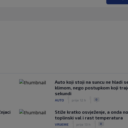
u
Auto koji stoji na suncu ne hladi s
klimom, nego postupkom koji traj
sekundi
|
|
0
AUTO
prije 12 h
čnjaci
Stiže kratko osvježenje, a onda no
toplinski val i rast temperatura
|
|
0
VRIJEME
prije 13 h