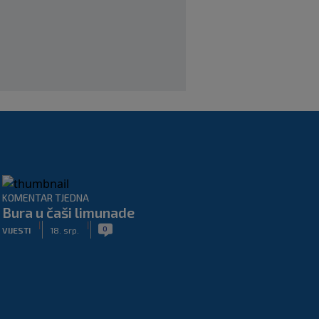
KOMENTAR TJEDNA
Bura u čaši limunade
|
|
0
VIJESTI
18. srp.