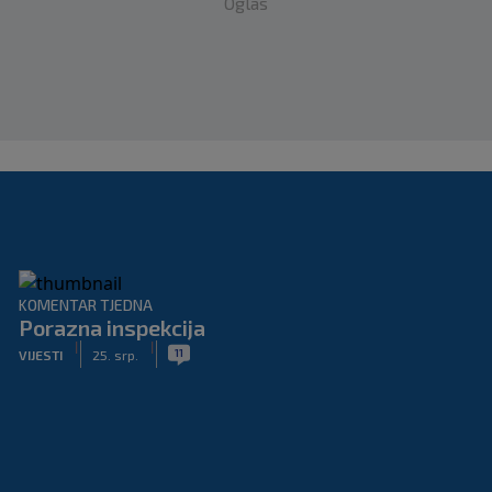
Oglas
KOMENTAR TJEDNA
Porazna inspekcija
|
|
11
VIJESTI
25. srp.