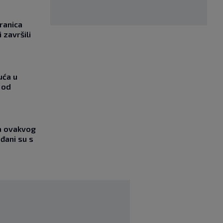
ranica
 završili
uća u
 od
ja ovakvog
đani su s