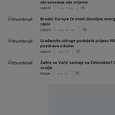
obrazovanje nije vrijeme
|
|
0
VIJESTI
prije 17 min
Brodić: Europa će imati dovoljno energij
cijeni
|
|
0
VIJESTI
prije 48 min
Građanske udruge podnijele prijavu M
pozdrava u Kninu
|
|
0
VIJESTI
prije 1 h
Zašto se Vučić sastaje sa Zelenskim? U 
oružje
|
|
0
REGIJA
prije 1 h