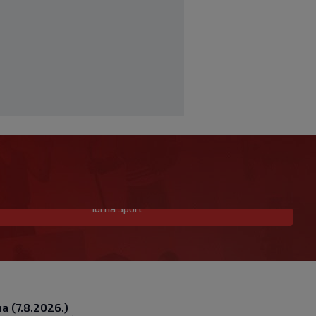
Idi na Sport
Trener Istre uoči Poljuda: Prvenstvo je
dugo, želimo pobijediti u svakoj
utakmici
|
SK
prije 3 h
Fruk je zbog ozljede napustio igru na
poluvremenu, u Rijeci su s pravom
a (7.8.2026.)