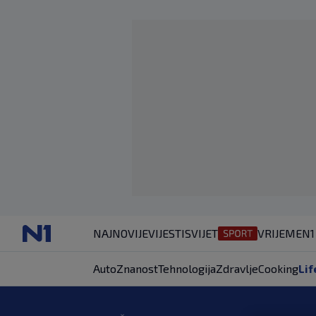
NAJNOVIJE
VIJESTI
SVIJET
VRIJEME
N1
Auto
Znanost
Tehnologija
Zdravlje
Cooking
Lif