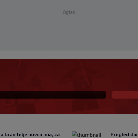
Oglas
mačke druge lige, evo
u Bundesligu
Za branitelje novca ima, za
Pregled dan