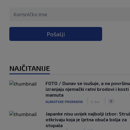
Pošalji
NAJČITANIJE
FOTO / Dunav se isušuje, a na površin
izranjaju njemački ratni brodovi i kosti
mamuta
|
|
2
KLIMATSKE PROMJENE
5. kol.
Japanke nisu uvijek najbolji izbor: Stru
otkrivaju koja je ljetna obuća bolja za
stopala
|
|