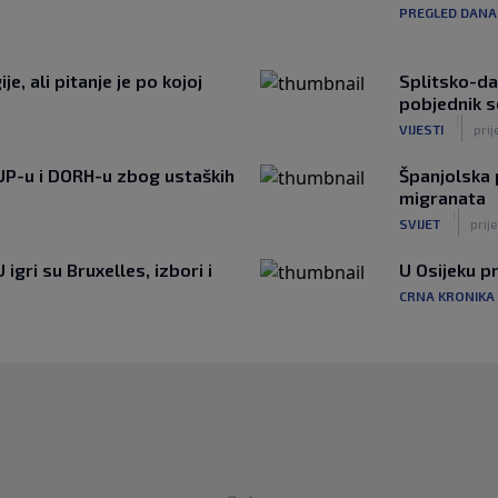
PREGLED DANA
e, ali pitanje je po kojoj
Splitsko-da
pobjednik 
|
VIJESTI
pri
UP-u i DORH-u zbog ustaških
Španjolska p
migranata
|
SVIJET
prije
igri su Bruxelles, izbori i
U Osijeku p
CRNA KRONIKA