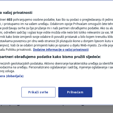
N1(DIS)INFO
ovila za jednu od
KLIMATSKE PROMJENE
 vašoj privatnosti
rtneri
603
pohranjujemo osobne podatke, kao što su podaci o pregledavanju ili jedins
u Europi, a danas
FOTO
ori, i pristupamo im na vašem uređaju. Odabirom opcije Prihvaćam omogućit ćete teh
e podržavaju svrhe za čije pružanje mi i naši partneri obrađujemo podatke. Ako su ala
 određeni sadržaj i oglasi koje vidite možda više neće biti toliko relevantni za vas. Mo
gataše
VIDEO
rnik kako biste izmijenili svoje odabire ili povukli pristanak u bilo kojem trenutku kl
stavkama poveznicu pri dnu web-stranice [ili plutajuće ikone u donjem lijevom kutu w
enjivo]. Vaši će se odabiri primijeniti kako je opisano u dijelu Web-mjesto. Za više poj
ašu Politiku privatnosti.
Dodatne informacije o vašoj privatnosti
mentara
 partneri obrađujemo podatke kako bismo pružili sljedeće:
reciznih geolokacijskih podataka. Aktivno skeniranje karakteristika uređaja za identifi
p podacima na uređaju. Personalizirano oglašavanje i sadržaj, mjerenje oglašavanja i sad
zvoj usluga.
era (dobavljača)
Prikaži svrhe
Prihvaćam
e su privukli ugodna klima Portugala, sigurnost, kv
poput programa zlatnih viza i poreznog režima za n