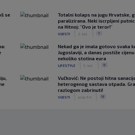
oš se
Totalni kolaps na jugu Hrvatske, g
paralizirana. Neki iscrpljeni putnici
na Hitnoj: "Ovo je teror!"
|
|
7
VIJESTI
2. kol.
na:
Nekad ga je imala gotovo svaka k
e
Jugoslaviji, a danas postiže cijenu
nekoliko stotina eura
|
|
0
LIFESTYLE
5. kol.
ju,
Vučković: Ne postoji hitna sanaci
 ne
heterogenog sastava otpada. Gra
razlogom zabrinuti!
|
|
13
VIJESTI
prije 9 h