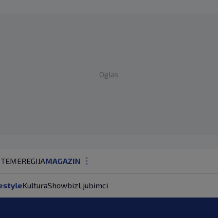
Oglas
 TEME
REGIJA
MAGAZIN
N1 KOMENTAR
estyle
Kultura
Showbiz
Ljubimci
KOLUMNE