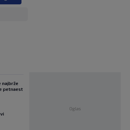
e najbrže
e petnaest
Oglas
vi