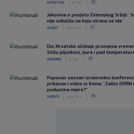
0
LIFESTYLE
6. kol.
Jakovina o posjetu Zelenskog Srbiji: "J
nije odlučilo na koju stranu se ide"
|
|
1
SVIJET
prije 10 h
Dio Hrvatske očekuje promjena vreme
Stižu pljuskovi, bura i pad temperatur
|
|
0
VRIJEME
6. kol.
Pupovac sazvao izvanrednu konferenci
prikazan i video iz Knina: "Zašto DORH
poduzima mjere?"
|
|
14
VIJESTI
prije 10 h