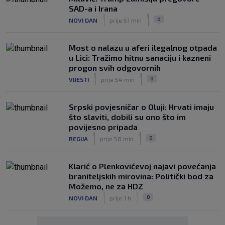
SAD-a i Irana
|
|
0
NOVI DAN
prije 51 min
Most o nalazu u aferi ilegalnog otpada
u Lici: Tražimo hitnu sanaciju i kazneni
progon svih odgovornih
|
|
0
VIJESTI
prije 54 min
Srpski povjesničar o Oluji: Hrvati imaju
što slaviti, dobili su ono što im
povijesno pripada
|
|
0
REGIJA
prije 58 min
Klarić o Plenkovićevoj najavi povećanja
braniteljskih mirovina: Politički bod za
Možemo, ne za HDZ
|
|
0
NOVI DAN
prije 1 h