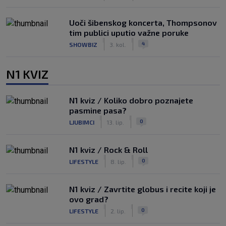
Uoči šibenskog koncerta, Thompsonov
tim publici uputio važne poruke
|
|
4
SHOWBIZ
3. kol.
N1 KVIZ
N1 kviz / Koliko dobro poznajete
pasmine pasa?
|
|
0
LJUBIMCI
13. lip.
N1 kviz / Rock & Roll
|
|
0
LIFESTYLE
8. lip.
N1 kviz / Zavrtite globus i recite koji je
ovo grad?
|
|
0
LIFESTYLE
2. lip.