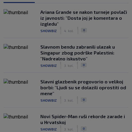
Ariana Grande se nakon turneje povlači
iz javnosti: "Dosta joj je komentara o
izgledu"
|
|
0
SHOWBIZ
4. kol.
Slavnom bendu zabranili ulazak u
Singapur zbog podrške Palestini:
"Nadrealno iskustvo"
|
|
0
SHOWBIZ
3. kol.
Slavni glazbenik progovorio o velikoj
borbi: "Ljudi su se dolazili oprostiti od
mene"
|
|
0
SHOWBIZ
3. kol.
Novi Spider-Man ruši rekorde zarade i
u Hrvatskoj
|
|
0
SHOWBIZ
3. kol.