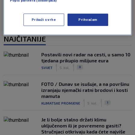
Popis partnera (dobavljača)
Prikaži svrhe
Prihvaćam
NAJČITANIJE
Postavili novi radar na cesti, u samo 10
tjedana prikupio milijune eura
|
|
0
SVIJET
5. kol.
FOTO / Dunav se isušuje, a na površinu
izranjaju njemački ratni brodovi i kosti
mamuta
|
|
1
KLIMATSKE PROMJENE
5. kol.
Je li bolje stalno držati klimu
uključenom ili je povremeno gasiti?
Stručnjaci otkrivaju kada ćete najviše