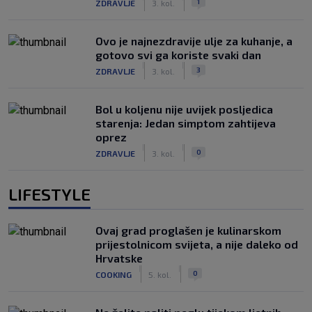
1
ZDRAVLJE
3. kol.
Ovo je najnezdravije ulje za kuhanje, a
gotovo svi ga koriste svaki dan
|
|
3
ZDRAVLJE
3. kol.
Bol u koljenu nije uvijek posljedica
starenja: Jedan simptom zahtijeva
oprez
|
|
0
ZDRAVLJE
3. kol.
LIFESTYLE
Ovaj grad proglašen je kulinarskom
prijestolnicom svijeta, a nije daleko od
Hrvatske
|
|
0
COOKING
5. kol.