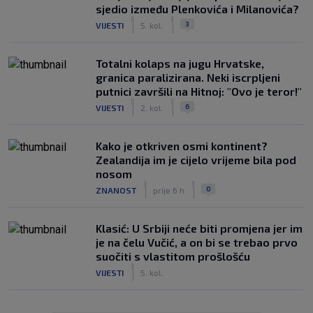
sjedio između Plenkovića i Milanovića?
|
|
3
VIJESTI
5. kol.
Totalni kolaps na jugu Hrvatske,
granica paralizirana. Neki iscrpljeni
putnici završili na Hitnoj: "Ovo je teror!"
|
|
6
VIJESTI
2. kol.
Kako je otkriven osmi kontinent?
Zealandija im je cijelo vrijeme bila pod
nosom
|
|
0
ZNANOST
prije 6 h
Klasić: U Srbiji neće biti promjena jer im
je na čelu Vučić, a on bi se trebao prvo
suočiti s vlastitom prošlošću
|
VIJESTI
5. kol.