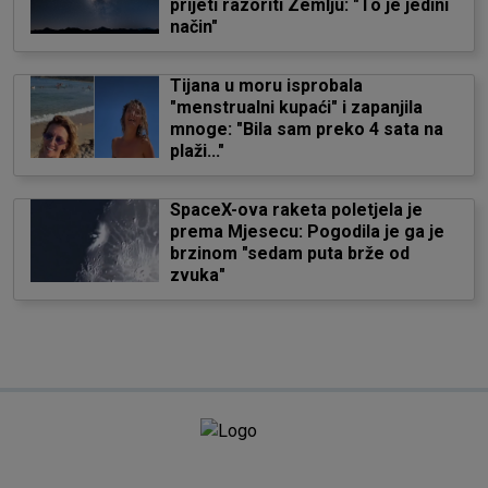
prijeti razoriti Zemlju: "To je jedini
način"
Tijana u moru isprobala
"menstrualni kupaći" i zapanjila
mnoge: "Bila sam preko 4 sata na
plaži..."
SpaceX-ova raketa poletjela je
prema Mjesecu: Pogodila je ga je
brzinom "sedam puta brže od
zvuka"