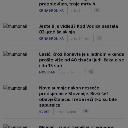
Tinejdžer iz Zimbabvea srušio bivšeg
prepolovljen, troje mrtvih
trenera Hajduka, utakmica kasnila zbog
|
|
0
CRNA KRONIKA
prije 6 min
prometnog kaosa
|
SK
5. kol.
Jeste li je vidjeli? Kod Vodica nestala
82-godišnjakinja
|
|
0
CRNA KRONIKA
prije 24 min
Lasić: Kroz Konavle je u jednom vikendu
prošlo više od 40 tisuća ljudi, čekalo se
i do 15 sati
|
|
0
NOVI DAN
prije 34 min
Nove sumnje nakon nesreće
predsjednice Slovenije. Bivši šef
obavještajaca: Treba reći tko su bile
suputnice
|
|
0
SVIJET
prije 40 min
Milavić: Trump zamišlja pregovore