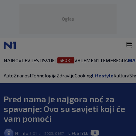
Oglas
NAJNOVIJE
VIJESTI
SVIJET
VRIJEME
N1 TEME
REGIJA
MA
Auto
Znanost
Tehnologija
Zdravlje
Cooking
Lifestyle
Kultura
Sh
Pred nama je najgora noć za
spavanje: Ovo su savjeti koji će
vam pomoći
0
N1 Info
LIFESTYLE
01. sij. 2023. 01:57
|
|
|