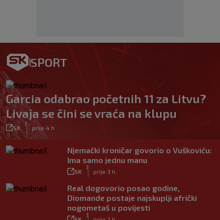
SPORT
Garcia odabrao početnih 11 za Litvu?
Livaja se čini se vraća na klupu
|
SK
prije 4 h
Njemački kroničar govorio o Vuškoviću:
Ima samo jednu manu
|
SK
prije 3 h
Real dogovorio posao godine,
Diomande postaje najskuplji afrički
nogometaš u povijesti
|
SK
prije 2 h