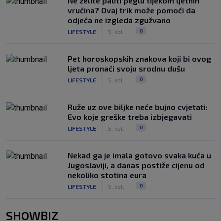
Ne želite paliti peglu tijekom ljetnih
vrućina? Ovaj trik može pomoći da
odjeća ne izgleda zgužvano
|
|
0
LIFESTYLE
5. kol.
Pet horoskopskih znakova koji bi ovog
ljeta pronaći svoju srodnu dušu
|
|
0
LIFESTYLE
5. kol.
Ruže uz ove biljke neće bujno cvjetati:
Evo koje greške treba izbjegavati
|
|
0
LIFESTYLE
5. kol.
Nekad ga je imala gotovo svaka kuća u
Jugoslaviji, a danas postiže cijenu od
nekoliko stotina eura
|
|
0
LIFESTYLE
5. kol.
SHOWBIZ