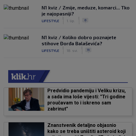
N1 kviz / Zmije, meduze, komarci... Tko
je najopasniji?
|
|
0
LIFESTYLE
1. lip.
N1 kviz / Koliko dobro poznajete
stihove Đorđa Balaševića?
|
|
11
LIFESTYLE
18. svi.
Predvidio pandemiju i Veliku krizu,
a sada ima loše vijesti: "Tri godine
proučavam to i iskreno sam
zabrinut"
Znanstvenik detaljno objasnio
kako se treba uništiti asteroid koji