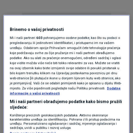
Brinemo o vašoj privatnosti
Mi i naši partneri
603
pohranjujemo osobne podatke, kao što su podaci o
pregledavanju ili jedinstveni identifikatori, i pristupamo im na vašem
uređaju. Odabirom opcije Prihvaćam omogućit ćete tehnologije praćenja
Oglas
koje podržavaju svrhe za čije pružanje mi i naši partneri obrađujemo
podatke. Ako su alati za praćenje onemogućeni, određeni sadržaj i oglasi
koje vidite možda više neće biti toliko relevantni za vas. Možete se vratiti
na ovaj izbornik kako biste izmijenili svoje odabire ili povukli pristanak u
bilo kojem trenutku klikom na Upravljaj postavkama poveznicu pri dnu
web-stranice [ili plutajuće ikone u donjem lijevom kutu web stranice, ako
je primjenjivo]. Vaši će se odabiri primijeniti kako je opisano u dijelu Web-
mjesto. Za više pojedinosti pogledajte našu Politiku privatnosti.
Dodatne
informacije o vašoj privatnosti
Mi i naši partneri obrađujemo podatke kako bismo pružili
sljedeće:
Korištenje preciznih geolokacijskih podataka. Aktivno skeniranje
karakteristika uređaja za identifikaciju. Pohrana i/ili pristup podacima na
Oglas
uređaju. Personalizirano oglašavanje i sadržaj, mjerenje oglašavanja i
sadržaja, uvidi u publiku i razvoj usluga.