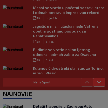
Messi se vratio u početni sastav Intera
i odmah postavio impresivan rekord
|
SK
prije 4 h
Jagušić u misiji ulaska među Vatrene,
opet je postigao pogodak za
Panathinaikos!
|
SK
5. kol.
Budimir se vratio nakon ljetnog
odmora i odmah zabio za Osasunu
|
SK
5. kol.
Kulenović dvostruki strijelac za Torino,
igrao i Vlašić
|
SK
5. kol.
Idi na Sport
VIDEO / Modrić se vratio na teren!
Pogledajte ovacije publike i hrvatske
NAJNOVIJE
zastave na tribinama
|
SK
5. kol.
Detalji tragedije u Zagrebu: Auto