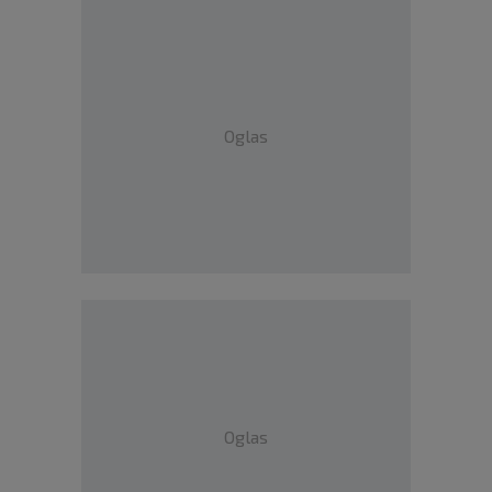
Oglas
Oglas