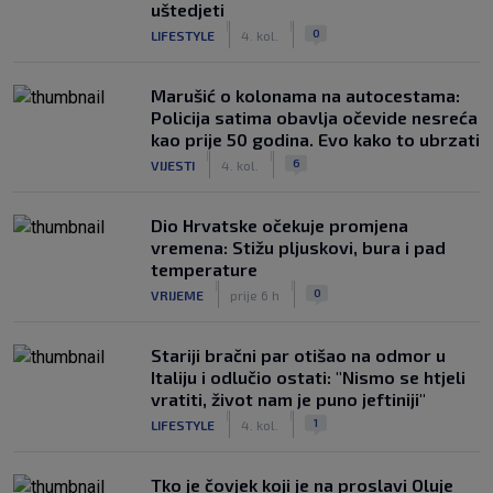
uštedjeti
|
|
0
LIFESTYLE
4. kol.
Marušić o kolonama na autocestama:
Policija satima obavlja očevide nesreća
kao prije 50 godina. Evo kako to ubrzati
|
|
6
VIJESTI
4. kol.
Dio Hrvatske očekuje promjena
vremena: Stižu pljuskovi, bura i pad
temperature
|
|
0
VRIJEME
prije 6 h
Stariji bračni par otišao na odmor u
Italiju i odlučio ostati: "Nismo se htjeli
vratiti, život nam je puno jeftiniji"
|
|
1
LIFESTYLE
4. kol.
Tko je čovjek koji je na proslavi Oluje