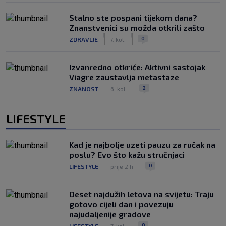
Stalno ste pospani tijekom dana?
Znanstvenici su možda otkrili zašto
|
|
0
ZDRAVLJE
7. kol.
Izvanredno otkriće: Aktivni sastojak
Viagre zaustavlja metastaze
|
|
2
ZNANOST
6. kol.
LIFESTYLE
Kad je najbolje uzeti pauzu za ručak na
poslu? Evo što kažu stručnjaci
|
|
0
LIFESTYLE
prije 2 h
Deset najdužih letova na svijetu: Traju
gotovo cijeli dan i povezuju
najudaljenije gradove
|
|
0
LIFESTYLE
7. kol.