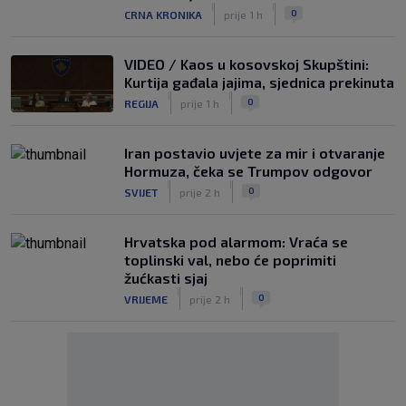
|
|
0
CRNA KRONIKA
prije 1 h
VIDEO / Kaos u kosovskoj Skupštini:
Kurtija gađala jajima, sjednica prekinuta
|
|
0
REGIJA
prije 1 h
Iran postavio uvjete za mir i otvaranje
Hormuza, čeka se Trumpov odgovor
|
|
0
SVIJET
prije 2 h
Hrvatska pod alarmom: Vraća se
toplinski val, nebo će poprimiti
žućkasti sjaj
|
|
0
VRIJEME
prije 2 h