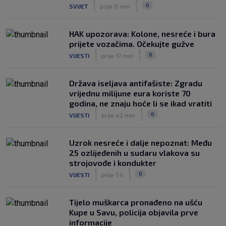
|
|
|
SK
8. kol.
0
SVIJET
prije 0 min
Hajduk se pohvalio sa svojim ‘Stats
Cornerom’: Evo čime je impresionirao
HAK upozorava: Kolone, nesreće i bura
Šotiček
prijete vozačima. Očekujte gužve
|
|
|
SK
8. kol.
0
VIJESTI
prije 17 min
Država iseljava antifašiste: Zgradu
vrijednu milijune eura koriste 70
godina, ne znaju hoće li se ikad vratiti
|
|
0
VIJESTI
prije 42 min
Uzrok nesreće i dalje nepoznat: Među
25 ozlijeđenih u sudaru vlakova su
strojovođe i kondukter
|
|
0
VIJESTI
prije 1 h
Tijelo muškarca pronađeno na ušću
Kupe u Savu, policija objavila prve
informacije