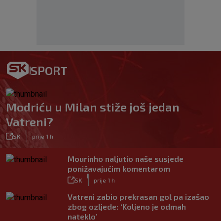
SPORT
Modriću u Milan stiže još jedan
Vatreni?
|
SK
prije 1 h
Mourinho naljutio naše susjede
ponižavajućim komentarom
|
SK
prije 1 h
Vatreni zabio prekrasan gol pa izašao
zbog ozljede: ‘Koljeno je odmah
nateklo’