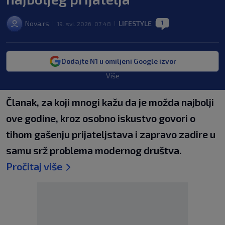
1
Nova.rs
LIFESTYLE
19. svi. 2026. 07:48
|
|
|
Dodajte N1 u omiljeni Google izvor
Više
Članak, za koji mnogi kažu da je možda najbolji
ove godine, kroz osobno iskustvo govori o
tihom gašenju prijateljstava i zapravo zadire u
samu srž problema modernog društva.
Pročitaj više