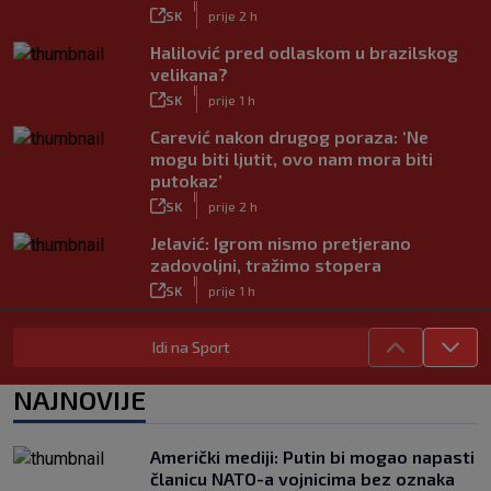
|
SK
prije 2 h
Halilović pred odlaskom u brazilskog
velikana?
|
SK
prije 1 h
Carević nakon drugog poraza: ‘Ne
mogu biti ljutit, ovo nam mora biti
putokaz’
|
SK
prije 2 h
Jelavić: Igrom nismo pretjerano
zadovoljni, tražimo stopera
|
SK
prije 1 h
Real teže od očekivanog pobijedio
Idi na Sport
Ferencvaroš, remi PSG-a i Manchester
Uniteda
|
NAJNOVIJE
SK
8. kol.
VIDEO / Perišić asistent, PSV u
posljednjim trenucima ispustio
Američki mediji: Putin bi mogao napasti
pobjedu
članicu NATO-a vojnicima bez oznaka