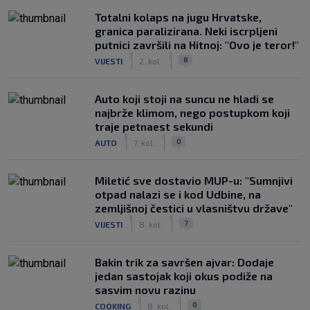
Totalni kolaps na jugu Hrvatske,
granica paralizirana. Neki iscrpljeni
putnici završili na Hitnoj: "Ovo je teror!"
|
|
8
VIJESTI
2. kol.
Auto koji stoji na suncu ne hladi se
najbrže klimom, nego postupkom koji
traje petnaest sekundi
|
|
0
AUTO
7. kol.
Miletić sve dostavio MUP-u: "Sumnjivi
otpad nalazi se i kod Udbine, na
zemljišnoj čestici u vlasništvu države"
|
|
7
VIJESTI
8. kol.
Bakin trik za savršen ajvar: Dodaje
jedan sastojak koji okus podiže na
sasvim novu razinu
|
|
0
COOKING
8. kol.