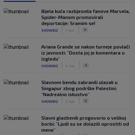
Bijela kuća razbjesnila fanove Marvela,
Spider-Manom promovirali
deportacije: Sramim se!
|
|
0
SHOWBIZ
7. kol.
Ariana Grande se nakon turneje povlači
iz javnosti: "Dosta joj je komentara o
izgledu"
|
|
0
SHOWBIZ
4. kol.
Slavnom bendu zabranili ulazak u
Singapur zbog podrške Palestini:
"Nadrealno iskustvo"
|
|
0
SHOWBIZ
3. kol.
Slavni glazbenik progovorio o velikoj
borbi: "Ljudi su se dolazili oprostiti od
mene"
|
|