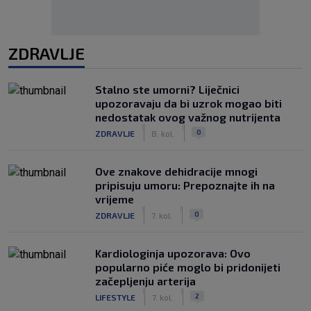
ZDRAVLJE
Stalno ste umorni? Liječnici
upozoravaju da bi uzrok mogao biti
nedostatak ovog važnog nutrijenta
|
|
0
ZDRAVLJE
8. kol.
Ove znakove dehidracije mnogi
pripisuju umoru: Prepoznajte ih na
vrijeme
|
|
0
ZDRAVLJE
7. kol.
Kardiologinja upozorava: Ovo
popularno piće moglo bi pridonijeti
začepljenju arterija
|
|
2
LIFESTYLE
7. kol.