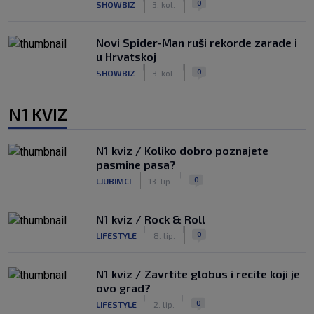
0
SHOWBIZ
3. kol.
Novi Spider-Man ruši rekorde zarade i
u Hrvatskoj
|
|
0
SHOWBIZ
3. kol.
N1 KVIZ
N1 kviz / Koliko dobro poznajete
pasmine pasa?
|
|
0
LJUBIMCI
13. lip.
N1 kviz / Rock & Roll
|
|
0
LIFESTYLE
8. lip.
N1 kviz / Zavrtite globus i recite koji je
ovo grad?
|
|
0
LIFESTYLE
2. lip.