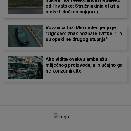
nuklearnom elektranom nedaleko
od Hrvatske: Stručnjakinja otkrila
može li doći do najgoreg
Vozačica tuži Mercedes jer ju je
"žigosao" znak poznate tvrtke: "To
su opekline drugog stupnja"
Ako vidite ovakvu ambalažu
mliječnog proizvoda, ni slučajno ga
ne konzumirajte