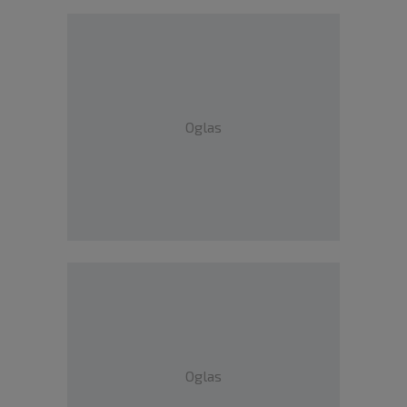
Oglas
Oglas