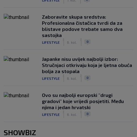
Zaboravite skupa sredstva:
Profesionalna čistačica tvrdi da za
blistave podove trebate samo dva
sastojka
|
|
0
LIFESTYLE
6. kol.
Japanke nisu uvijek najbolji izbor:
Stručnjaci otkrivaju koja je ljetna obuća
bolja za stopala
|
|
0
LIFESTYLE
6. kol.
Ovo su najbolji europski "drugi
gradovi" koje vrijedi posjetiti. Među
njima i jedan hrvatski
|
|
0
LIFESTYLE
6. kol.
SHOWBIZ