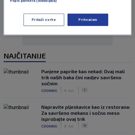
Popis partnera (dobavljača)
Oglas
Prikaži svrhe
Prihvaćam
NAJČITANIJE
Punjene paprike kao nekad: Ovaj mali
trik naših baka čini nadjev savršeno
sočnim
|
|
1
COOKING
8. kol.
Napravite pljeskavice kao iz restorana:
Za savršeno mekano i sočno meso
isprobajte ovaj trik
|
|
0
COOKING
8. kol.