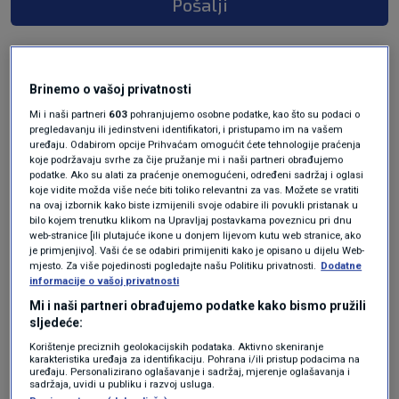
Pošalji
Brinemo o vašoj privatnosti
Mi i naši partneri
603
pohranjujemo osobne podatke, kao što su podaci o
pregledavanju ili jedinstveni identifikatori, i pristupamo im na vašem
uređaju. Odabirom opcije Prihvaćam omogućit ćete tehnologije praćenja
koje podržavaju svrhe za čije pružanje mi i naši partneri obrađujemo
podatke. Ako su alati za praćenje onemogućeni, određeni sadržaj i oglasi
koje vidite možda više neće biti toliko relevantni za vas. Možete se vratiti
Oglas
na ovaj izbornik kako biste izmijenili svoje odabire ili povukli pristanak u
bilo kojem trenutku klikom na Upravljaj postavkama poveznicu pri dnu
web-stranice [ili plutajuće ikone u donjem lijevom kutu web stranice, ako
je primjenjivo]. Vaši će se odabiri primijeniti kako je opisano u dijelu Web-
mjesto. Za više pojedinosti pogledajte našu Politiku privatnosti.
Dodatne
informacije o vašoj privatnosti
Mi i naši partneri obrađujemo podatke kako bismo pružili
sljedeće:
Korištenje preciznih geolokacijskih podataka. Aktivno skeniranje
karakteristika uređaja za identifikaciju. Pohrana i/ili pristup podacima na
uređaju. Personalizirano oglašavanje i sadržaj, mjerenje oglašavanja i
sadržaja, uvidi u publiku i razvoj usluga.