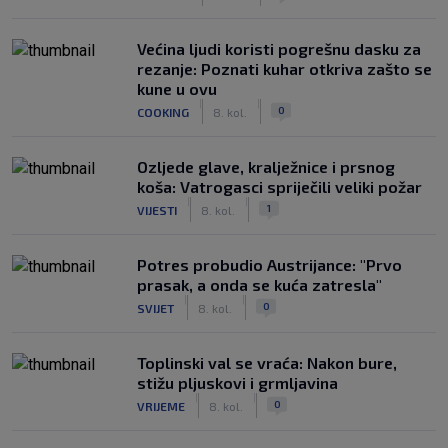
Većina ljudi koristi pogrešnu dasku za
rezanje: Poznati kuhar otkriva zašto se
kune u ovu
|
|
0
COOKING
8. kol.
Ozljede glave, kralježnice i prsnog
koša: Vatrogasci spriječili veliki požar
|
|
1
VIJESTI
8. kol.
Potres probudio Austrijance: "Prvo
prasak, a onda se kuća zatresla"
|
|
0
SVIJET
8. kol.
Toplinski val se vraća: Nakon bure,
stižu pljuskovi i grmljavina
|
|
0
VRIJEME
8. kol.