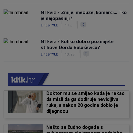
N1 kviz / Zmije, meduze, komarci... Tko
je najopasniji?
|
|
0
LIFESTYLE
1. lip.
N1 kviz / Koliko dobro poznajete
stihove Đorđa Balaševića?
|
|
11
LIFESTYLE
18. svi.
Doktor mu se smijao kada je rekao
da misli da ga dodiruje nevidljiva
ruka, a nakon 20 godina dobio je
dijagnozu
Nešto se čudno događa s