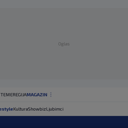
Oglas
 TEME
REGIJA
MAGAZIN
N1 KOMENTAR
estyle
Kultura
Showbiz
Ljubimci
KOLUMNE