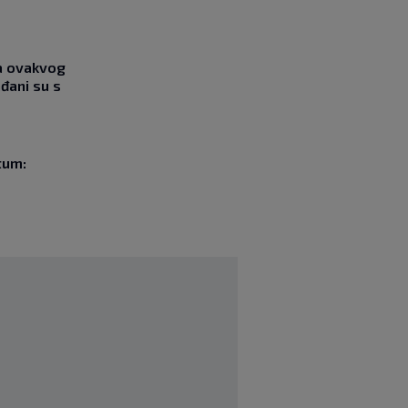
ja ovakvog
đani su s
tum: