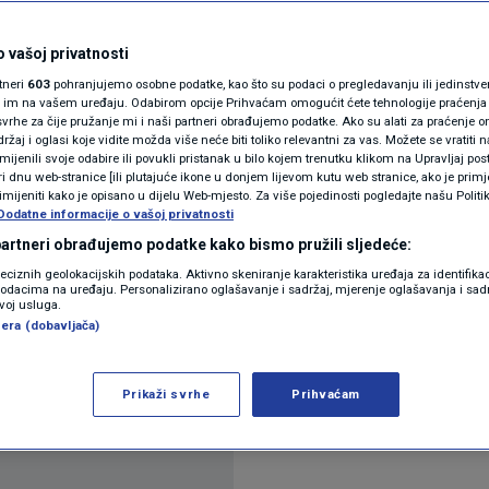
N1(DIS)INFO
aditi sezonu u
KLIMATSKE PROMJENE
 vašoj privatnosti
rtneri
603
pohranjujemo osobne podatke, kao što su podaci o pregledavanju ili jedinstveni 
dje su ga smjestili
FOTO
o im na vašem uređaju. Odabirom opcije Prihvaćam omogućit ćete tehnologije praćenja
vrhe za čije pružanje mi i naši partneri obrađujemo podatke. Ako su alati za praćenje
žaj i oglasi koje vidite možda više neće biti toliko relevantni za vas. Možete se vratiti n
VIDEO
zmijenili svoje odabire ili povukli pristanak u bilo kojem trenutku klikom na Upravljaj p
ntara
i dnu web-stranice [ili plutajuće ikone u donjem lijevom kutu web stranice, ako je primje
rimijeniti kako je opisano u dijelu Web-mjesto. Za više pojedinosti pogledajte našu Politi
Dodatne informacije o vašoj privatnosti
 partneri obrađujemo podatke kako bismo pružili sljedeće:
reciznih geolokacijskih podataka. Aktivno skeniranje karakteristika uređaja za identifika
p podacima na uređaju. Personalizirano oglašavanje i sadržaj, mjerenje oglašavanja i sadr
zvoj usluga.
era (dobavljača)
„Dmitrije putuje“, pokazao je kako izgleda smještaj 
Prikaži svrhe
Prihvaćam