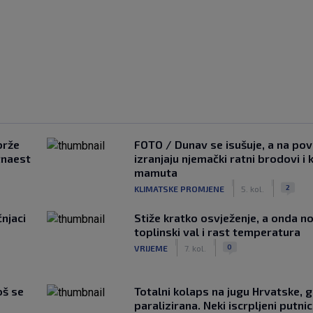
brže
FOTO / Dunav se isušuje, a na pov
tnaest
izranjaju njemački ratni brodovi i 
mamuta
|
|
2
KLIMATSKE PROMJENE
5. kol.
čnjaci
Stiže kratko osvježenje, a onda no
toplinski val i rast temperatura
|
|
0
VRIJEME
7. kol.
oš se
Totalni kolaps na jugu Hrvatske, g
paralizirana. Neki iscrpljeni putnici