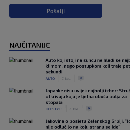
Pošalji
NAJČITANIJE
Auto koji stoji na suncu ne hladi se naj
klimom, nego postupkom koji traje pe
sekundi
|
|
0
AUTO
7. kol.
Japanke nisu uvijek najbolji izbor: Stru
otkrivaju koja je ljetna obuća bolja za
stopala
|
|
0
LIFESTYLE
6. kol.
Jakovina o posjetu Zelenskog Srbiji: "J
nije odlučilo na koju stranu se ide"