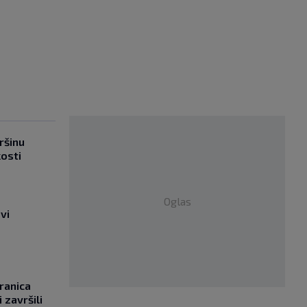
ršinu
kosti
Oglas
vi
ranica
 završili