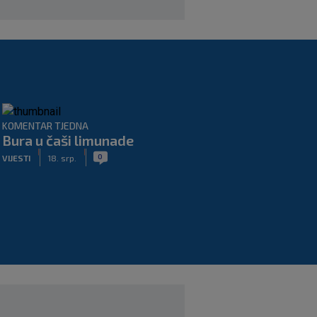
KOMENTAR TJEDNA
Bura u čaši limunade
|
|
0
VIJESTI
18. srp.