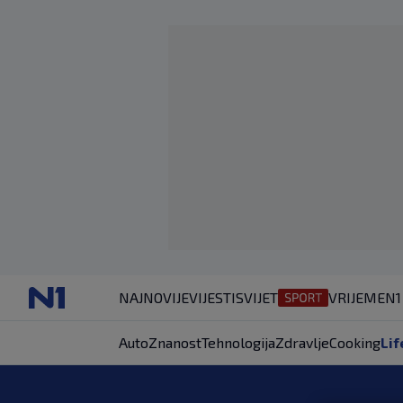
NAJNOVIJE
VIJESTI
SVIJET
VRIJEME
N1
Auto
Znanost
Tehnologija
Zdravlje
Cooking
Lif