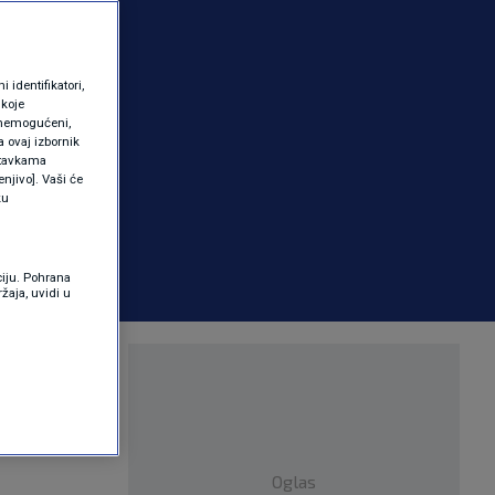
identifikatori,
 koje
 onemogućeni,
a ovaj izbornik
ostavkama
njivo]. Vaši će
ku
ciju. Pohrana
žaja, uvidi u
za sezonske
Oglas