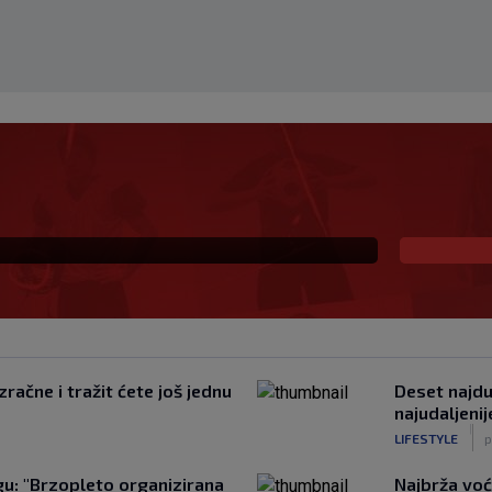
 i sada je slobodan
io, ali…
račne i tražit ćete još jednu
Deset najduž
najudaljeni
|
LIFESTYLE
p
u: "Brzopleto organizirana
Najbrža voć