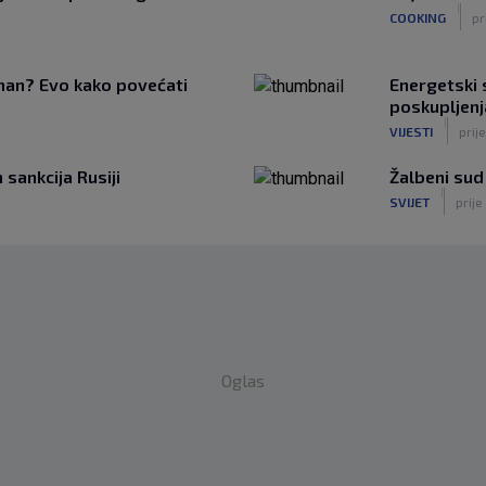
|
COOKING
pr
tman? Evo kako povećati
Energetski s
poskupljenj
|
VIJESTI
prij
sankcija Rusiji
Žalbeni sud
|
SVIJET
prije
Oglas