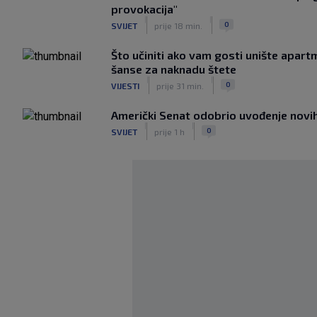
provokacija"
|
|
0
SVIJET
prije 18 min.
Što učiniti ako vam gosti unište apar
šanse za naknadu štete
|
|
0
VIJESTI
prije 31 min.
Američki Senat odobrio uvođenje novih 
|
|
0
SVIJET
prije 1 h