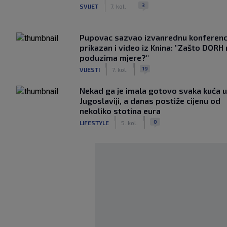
|
|
3
SVIJET
7. kol.
Pupovac sazvao izvanrednu konferenci
prikazan i video iz Knina: "Zašto DORH
poduzima mjere?"
|
|
19
VIJESTI
7. kol.
Nekad ga je imala gotovo svaka kuća u
Jugoslaviji, a danas postiže cijenu od
nekoliko stotina eura
|
|
0
LIFESTYLE
5. kol.