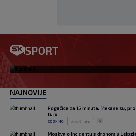
Bennacer raskinuo s Milanom
SPORT
igrač: Boban je upravo to i ht
|
SK
prije 24 min.
NAJNOVIJE
Pogačice za 15 minuta: Mekane su, proz
turu
|
|
0
COOKING
prije 0 min.
Moskva o incidentu s dronom u Leipzig