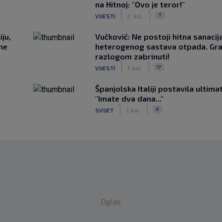
na Hitnoj: "Ovo je teror!"
|
|
7
VIJESTI
2. kol.
ju,
Vučković: Ne postoji hitna sanaci
 ne
heterogenog sastava otpada. Gra
razlogom zabrinuti!
|
|
17
VIJESTI
7. kol.
Španjolska Italiji postavila ultima
"Imate dva dana..."
|
|
0
SVIJET
7. kol.
Oglas