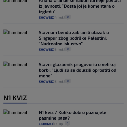
Ariana Grande se nakon turneje povlači
iz javnosti: "Dosta joj je komentara o
izgledu"
0
SHOWBIZ
4. kol.
|
|
Slavnom bendu zabranili ulazak u
Singapur zbog podrške Palestini:
"Nadrealno iskustvo"
0
SHOWBIZ
3. kol.
|
|
Slavni glazbenik progovorio o velikoj
borbi: "Ljudi su se dolazili oprostiti od
mene"
0
SHOWBIZ
3. kol.
|
|
N1 KVIZ
N1 kviz / Koliko dobro poznajete
pasmine pasa?
0
LJUBIMCI
13. lip.
|
|