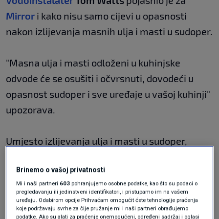
Vodoinstalater
Tom Watts
pojasnio je za
Mirror
i kako nisu samo cijevi u opasnosti
nakon izlijevanja masnih ulja i masti u sudoper.
"Masna ulja i masti odloženi u kuhinjske
odvode će se osušiti i očvrsnuti, dovodeći u
opasnost sudoper i sve uređaje u vašoj kuhinji"
upozorava.
Umjesto izlijevanja ulja i masti u sudoper,
skupite ih u posudu i ispraznite u zasebnu
Brinemo o vašoj privatnosti
kantu.
Mi i naši partneri
603
pohranjujemo osobne podatke, kao što su podaci o
pregledavanju ili jedinstveni identifikatori, i pristupamo im na vašem
uređaju. Odabirom opcije Prihvaćam omogućit ćete tehnologije praćenja
Vodoinstalateri
također napominju kako je
koje podržavaju svrhe za čije pružanje mi i naši partneri obrađujemo
podatke. Ako su alati za praćenje onemogućeni, određeni sadržaj i oglasi