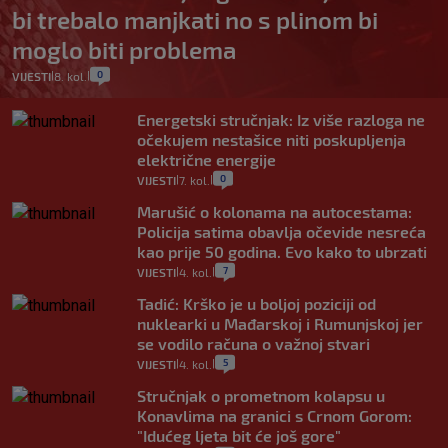
bi trebalo manjkati no s plinom bi
moglo biti problema
0
VIJESTI
8. kol.
|
|
Energetski stručnjak: Iz više razloga ne
očekujem nestašice niti poskupljenja
električne energije
0
VIJESTI
7. kol.
|
|
Marušić o kolonama na autocestama:
Policija satima obavlja očevide nesreća
kao prije 50 godina. Evo kako to ubrzati
7
VIJESTI
4. kol.
|
|
Tadić: Krško je u boljoj poziciji od
nuklearki u Mađarskoj i Rumunjskoj jer
se vodilo računa o važnoj stvari
5
VIJESTI
4. kol.
|
|
Stručnjak o prometnom kolapsu u
Konavlima na granici s Crnom Gorom:
"Idućeg ljeta bit će još gore"