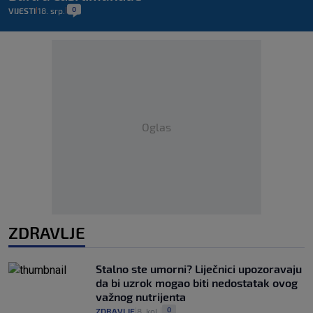
0
VIJESTI
18. srp.
|
|
Oglas
ZDRAVLJE
Stalno ste umorni? Liječnici upozoravaju
da bi uzrok mogao biti nedostatak ovog
važnog nutrijenta
0
ZDRAVLJE
8. kol.
|
|