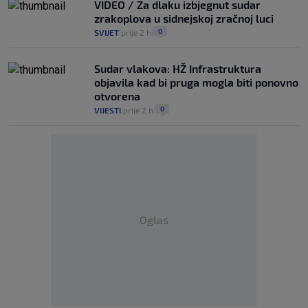
VIDEO / Za dlaku izbjegnut sudar
zrakoplova u sidnejskoj zračnoj luci
0
SVIJET
prije 2 h
|
|
Sudar vlakova: HŽ Infrastruktura
objavila kad bi pruga mogla biti ponovno
otvorena
0
VIJESTI
prije 2 h
|
|
Oglas