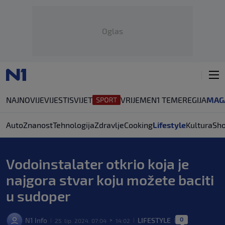
Oglas
NAJNOVIJE
VIJESTI
SVIJET
VRIJEME
N1 TEME
REGIJA
MAG
Auto
Znanost
Tehnologija
Zdravlje
Cooking
Lifestyle
Kultura
Sh
Vodoinstalater otkrio koja je
najgora stvar koju možete baciti
u sudoper
0
N1 Info
LIFESTYLE
25. lip. 2024. 07:04
14:02
|
>
|
|