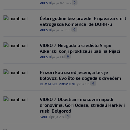
0
VIJESTI
prije 42 min
|
|
Četiri godine bez pravde: Prijava za smrt
vatrogasca Komlenca ide DORH-u
0
VIJESTI
prije 52 min
|
|
VIDEO / Nezgoda u središtu Sinja:
Alkarski konji proklizali i pali na Pijaci
0
VIJESTI
prije 1 h
|
|
Prizori kao usred jeseni, a tek je
kolovoz: Evo što se događa s drvećem
0
KLIMATSKE PROMJENE
prije 1 h
|
|
VIDEO / Obostrani masovni napadi
dronovima: Gori Odesa, stradali Harkiv i
ruski Belgorod
0
SVIJET
prije 2 h
|
|