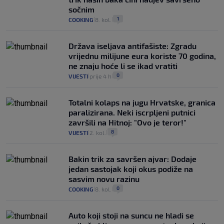
sočnim
1
COOKING
8. kol.
|
|
Država iseljava antifašiste: Zgradu
vrijednu milijune eura koriste 70 godina,
ne znaju hoće li se ikad vratiti
0
VIJESTI
prije 4 h
|
|
Totalni kolaps na jugu Hrvatske, granica
paralizirana. Neki iscrpljeni putnici
završili na Hitnoj: "Ovo je teror!"
8
VIJESTI
2. kol.
|
|
Bakin trik za savršen ajvar: Dodaje
jedan sastojak koji okus podiže na
sasvim novu razinu
0
COOKING
8. kol.
|
|
Auto koji stoji na suncu ne hladi se