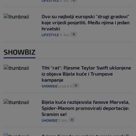
LIFESTYLE
6. kol.
|
|
Ovo su najbolji europski "drugi gradovi"
koje vrijedi posjetiti. Među njima i jedan
hrvatski
0
LIFESTYLE
6. kol.
|
|
SHOWBIZ
Tihi "rat": Pjesme Taylor Swift uklonjene
iz objava Bijele kuće i Trumpove
kampanje
0
SHOWBIZ
prije 2 h
|
|
Bijela kuća razbjesnila fanove Marvela,
Spider-Manom promovirali deportacije:
Sramim se!
0
SHOWBIZ
7. kol.
|
|