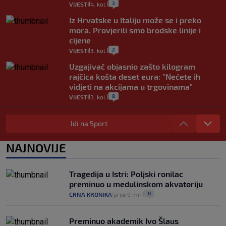
3
VIJESTI
4. kol.
|
|
Iz Hrvatske u Italiju može se i preko
mora. Provjerili smo brodske linije i
cijene
2
VIJESTI
3. kol.
|
|
Uzgajivač objasnio zašto kilogram
rajčica košta deset eura: "Nećete ih
vidjeti na akcijama u trgovinama"
8
VIJESTI
3. kol.
|
|
Selidba je jedno od stresnijih iskustava.
Evo aktualnih cijena i nekoliko savjeta
Idi na Sport
da prođe što lakše i jeftinije
0
VIJESTI
2. kol.
NAJNOVIJE
|
|
Izračunali smo koliko košta putovanje
automobilom na Hvar iz Zagreba, a
Tragedija u Istri: Poljski ronilac
koliko iz Osijeka
preminuo u medulinskom akvatoriju
14
VIJESTI
2. kol.
|
|
0
CRNA KRONIKA
prije 9 min
|
|
Preminuo akademik Ivo Šlaus