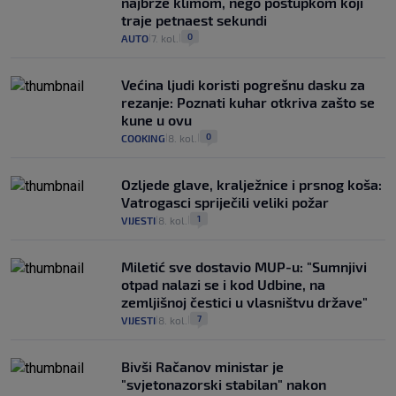
najbrže klimom, nego postupkom koji
traje petnaest sekundi
0
AUTO
7. kol.
|
|
Većina ljudi koristi pogrešnu dasku za
rezanje: Poznati kuhar otkriva zašto se
kune u ovu
0
COOKING
8. kol.
|
|
Ozljede glave, kralježnice i prsnog koša:
Vatrogasci spriječili veliki požar
1
VIJESTI
8. kol.
|
|
Miletić sve dostavio MUP-u: "Sumnjivi
otpad nalazi se i kod Udbine, na
zemljišnoj čestici u vlasništvu države"
7
VIJESTI
8. kol.
|
|
Bivši Račanov ministar je
"svjetonazorski stabilan" nakon