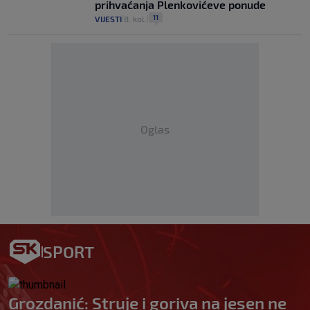
prihvaćanja Plenkovićeve ponude
11
VIJESTI
8. kol.
|
|
Oglas
SPORT
Grozdanić: Struje i goriva na jesen ne