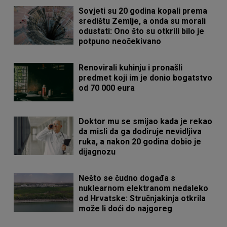
Sovjeti su 20 godina kopali prema
središtu Zemlje, a onda su morali
odustati: Ono što su otkrili bilo je
potpuno neočekivano
Renovirali kuhinju i pronašli
predmet koji im je donio bogatstvo
od 70 000 eura
Doktor mu se smijao kada je rekao
da misli da ga dodiruje nevidljiva
ruka, a nakon 20 godina dobio je
dijagnozu
Nešto se čudno događa s
nuklearnom elektranom nedaleko
od Hrvatske: Stručnjakinja otkrila
može li doći do najgoreg