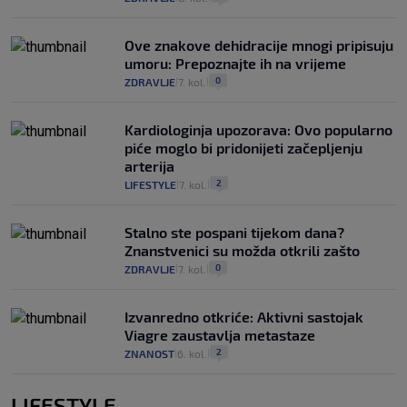
Ove znakove dehidracije mnogi pripisuju
umoru: Prepoznajte ih na vrijeme
0
ZDRAVLJE
7. kol.
|
|
Kardiologinja upozorava: Ovo popularno
piće moglo bi pridonijeti začepljenju
arterija
2
LIFESTYLE
7. kol.
|
|
Stalno ste pospani tijekom dana?
Znanstvenici su možda otkrili zašto
0
ZDRAVLJE
7. kol.
|
|
Izvanredno otkriće: Aktivni sastojak
Viagre zaustavlja metastaze
2
ZNANOST
6. kol.
|
|
LIFESTYLE