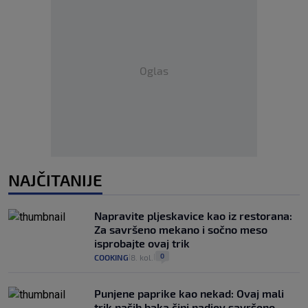
Oglas
NAJČITANIJE
Napravite pljeskavice kao iz restorana:
Za savršeno mekano i sočno meso
isprobajte ovaj trik
0
COOKING
8. kol.
|
|
Punjene paprike kao nekad: Ovaj mali
trik naših baka čini nadjev savršeno