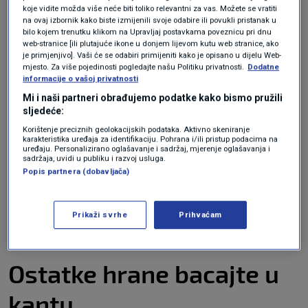
potrebno pratiti tri ključna koraka kako biste
koje vidite možda više neće biti toliko relevantni za vas. Možete se vratiti
izbjegli oštećenje sustava odvodnje.
na ovaj izbornik kako biste izmijenili svoje odabire ili povukli pristanak u
bilo kojem trenutku klikom na Upravljaj postavkama poveznicu pri dnu
web-stranice [ili plutajuće ikone u donjem lijevom kutu web stranice, ako
Koristite cjedilo ili filter
je primjenjivo]. Vaši će se odabiri primijeniti kako je opisano u dijelu Web-
mjesto. Za više pojedinosti pogledajte našu Politiku privatnosti.
Dodatne
informacije o vašoj privatnosti
za svoj kuhinjski sudoper
Mi i naši partneri obrađujemo podatke kako bismo pružili
sljedeće:
Korištenje preciznih geolokacijskih podataka. Aktivno skeniranje
karakteristika uređaja za identifikaciju. Pohrana i/ili pristup podacima na
Većina kuhinjskih sudopera opremljena je
uređaju. Personalizirano oglašavanje i sadržaj, mjerenje oglašavanja i
sadržaja, uvidi u publiku i razvoj usluga.
cjedilom ili filterom kako bi se spriječilo
Popis partnera (dobavljača)
istjecanje velikih komada hrane ili masnoće u
cjevovod, ali ugradnja većeg filtera izvrsna je
Prikaži svrhe
Prihvaćam
opcija da se cijevi ne začepe.
Ostatke hrane bacajte u
kantu