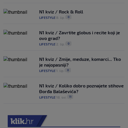
N1 kviz / Rock & Roll
0
LIFESTYLE
8. lip.
|
|
N1 kviz / Zavrtite globus i recite koji je
ovo grad?
0
LIFESTYLE
2. lip.
|
|
N1 kviz / Zmije, meduze, komarci... Tko
je najopasniji?
0
LIFESTYLE
1. lip.
|
|
N1 kviz / Koliko dobro poznajete stihove
Đorđa Balaševića?
11
LIFESTYLE
18. svi.
|
|