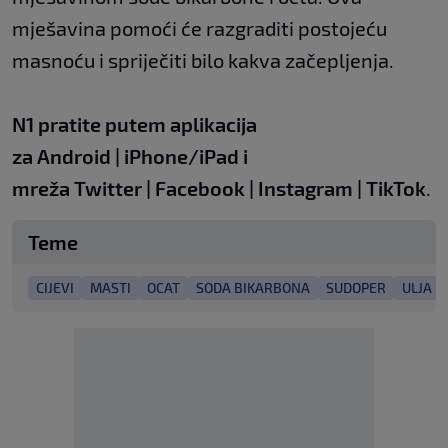
mješavina pomoći će razgraditi postojeću
masnoću i spriječiti bilo kakva začepljenja.
N1 pratite putem aplikacija
za
Android
|
iPhone/iPad
i
mreža
Twitter
|
Facebook
|
Instagram
|
TikTok
.
Teme
CIJEVI
MASTI
OCAT
SODA BIKARBONA
SUDOPER
ULJA