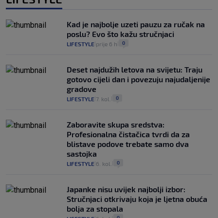
Kad je najbolje uzeti pauzu za ručak na
poslu? Evo što kažu stručnjaci
0
LIFESTYLE
prije 6 h
|
|
Deset najdužih letova na svijetu: Traju
gotovo cijeli dan i povezuju najudaljenije
gradove
0
LIFESTYLE
7. kol.
|
|
Zaboravite skupa sredstva:
Profesionalna čistačica tvrdi da za
blistave podove trebate samo dva
sastojka
0
LIFESTYLE
6. kol.
|
|
Japanke nisu uvijek najbolji izbor:
Stručnjaci otkrivaju koja je ljetna obuća
bolja za stopala
0