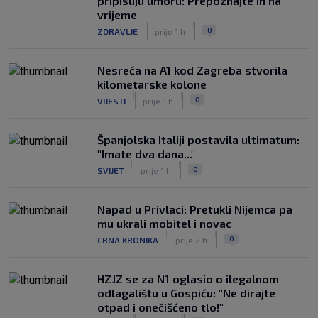
pripisuju umoru: Prepoznajte ih na
vrijeme
|
|
0
ZDRAVLJE
prije 1 h
Nesreća na A1 kod Zagreba stvorila
kilometarske kolone
|
|
0
VIJESTI
prije 1 h
Španjolska Italiji postavila ultimatum:
"Imate dva dana..."
|
|
0
SVIJET
prije 1 h
Napad u Privlaci: Pretukli Nijemca pa
mu ukrali mobitel i novac
|
|
0
CRNA KRONIKA
prije 2 h
HZJZ se za N1 oglasio o ilegalnom
odlagalištu u Gospiću: "Ne dirajte
otpad i onečišćeno tlo!"
|
|