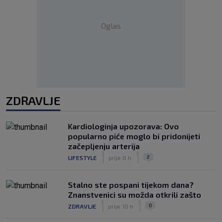
Oglas
ZDRAVLJE
Kardiologinja upozorava: Ovo
popularno piće moglo bi pridonijeti
začepljenju arterija
|
|
2
LIFESTYLE
prije 8 h
Stalno ste pospani tijekom dana?
Znanstvenici su možda otkrili zašto
|
|
0
ZDRAVLJE
prije 10 h