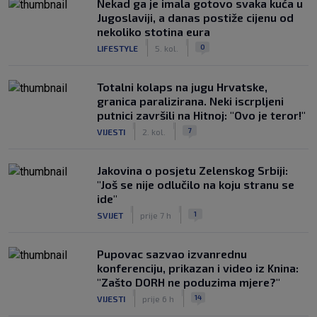
Nekad ga je imala gotovo svaka kuća u
Jugoslaviji, a danas postiže cijenu od
nekoliko stotina eura
|
|
0
LIFESTYLE
5. kol.
Totalni kolaps na jugu Hrvatske,
granica paralizirana. Neki iscrpljeni
putnici završili na Hitnoj: "Ovo je teror!"
|
|
7
VIJESTI
2. kol.
Jakovina o posjetu Zelenskog Srbiji:
"Još se nije odlučilo na koju stranu se
ide"
|
|
1
SVIJET
prije 7 h
Pupovac sazvao izvanrednu
konferenciju, prikazan i video iz Knina:
"Zašto DORH ne poduzima mjere?"
|
|
14
VIJESTI
prije 6 h