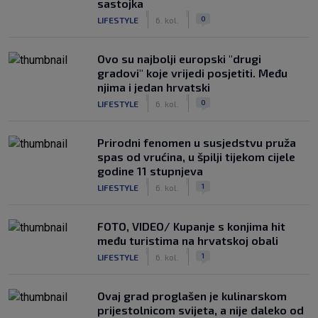
sastojka
|
|
0
LIFESTYLE
6. kol.
Ovo su najbolji europski "drugi
gradovi" koje vrijedi posjetiti. Među
njima i jedan hrvatski
|
|
0
LIFESTYLE
6. kol.
Prirodni fenomen u susjedstvu pruža
spas od vrućina, u špilji tijekom cijele
godine 11 stupnjeva
|
|
1
LIFESTYLE
6. kol.
FOTO, VIDEO/ Kupanje s konjima hit
među turistima na hrvatskoj obali
|
|
1
LIFESTYLE
6. kol.
Ovaj grad proglašen je kulinarskom
prijestolnicom svijeta, a nije daleko od