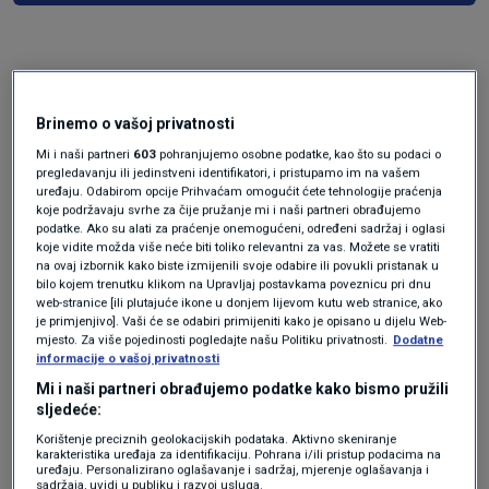
Brinemo o vašoj privatnosti
Mi i naši partneri
603
pohranjujemo osobne podatke, kao što su podaci o
pregledavanju ili jedinstveni identifikatori, i pristupamo im na vašem
uređaju. Odabirom opcije Prihvaćam omogućit ćete tehnologije praćenja
koje podržavaju svrhe za čije pružanje mi i naši partneri obrađujemo
Oglas
podatke. Ako su alati za praćenje onemogućeni, određeni sadržaj i oglasi
koje vidite možda više neće biti toliko relevantni za vas. Možete se vratiti
na ovaj izbornik kako biste izmijenili svoje odabire ili povukli pristanak u
bilo kojem trenutku klikom na Upravljaj postavkama poveznicu pri dnu
web-stranice [ili plutajuće ikone u donjem lijevom kutu web stranice, ako
je primjenjivo]. Vaši će se odabiri primijeniti kako je opisano u dijelu Web-
mjesto. Za više pojedinosti pogledajte našu Politiku privatnosti.
Dodatne
informacije o vašoj privatnosti
Mi i naši partneri obrađujemo podatke kako bismo pružili
sljedeće:
Korištenje preciznih geolokacijskih podataka. Aktivno skeniranje
karakteristika uređaja za identifikaciju. Pohrana i/ili pristup podacima na
uređaju. Personalizirano oglašavanje i sadržaj, mjerenje oglašavanja i
sadržaja, uvidi u publiku i razvoj usluga.