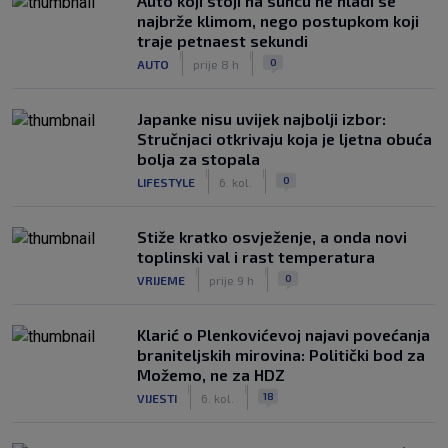
Auto koji stoji na suncu ne hladi se
najbrže klimom, nego postupkom koji
traje petnaest sekundi
|
|
0
AUTO
prije 8 h
Japanke nisu uvijek najbolji izbor:
Stručnjaci otkrivaju koja je ljetna obuća
bolja za stopala
|
|
0
LIFESTYLE
6. kol.
Stiže kratko osvježenje, a onda novi
toplinski val i rast temperatura
|
|
0
VRIJEME
prije 9 h
Klarić o Plenkovićevoj najavi povećanja
braniteljskih mirovina: Politički bod za
Možemo, ne za HDZ
|
|
18
VIJESTI
6. kol.