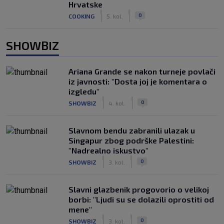
Hrvatske
|
|
0
COOKING
5. kol.
SHOWBIZ
Ariana Grande se nakon turneje povlači
iz javnosti: "Dosta joj je komentara o
izgledu"
|
|
0
SHOWBIZ
4. kol.
Slavnom bendu zabranili ulazak u
Singapur zbog podrške Palestini:
"Nadrealno iskustvo"
|
|
0
SHOWBIZ
3. kol.
Slavni glazbenik progovorio o velikoj
borbi: "Ljudi su se dolazili oprostiti od
mene"
|
|
0
SHOWBIZ
3. kol.