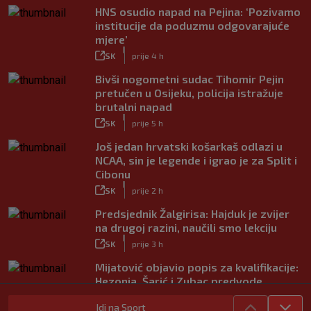
HNS osudio napad na Pejina: ‘Pozivamo
institucije da poduzmu odgovarajuće
mjere’
|
SK
prije 4 h
Bivši nogometni sudac Tihomir Pejin
pretučen u Osijeku, policija istražuje
brutalni napad
|
SK
prije 5 h
Još jedan hrvatski košarkaš odlazi u
NCAA, sin je legende i igrao je za Split i
Cibonu
|
SK
prije 2 h
Predsjednik Žalgirisa: Hajduk je zvijer
na drugoj razini, naučili smo lekciju
|
SK
prije 3 h
Mijatović objavio popis za kvalifikacije:
Hezonja, Šarić i Zubac predvode
Hrvatsku
Idi na Sport
|
SK
prije 5 h