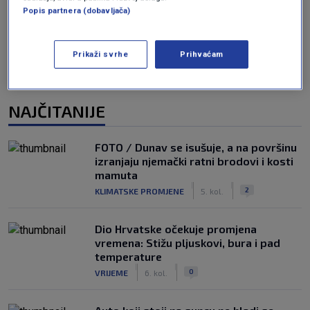
Oglas
Popis partnera (dobavljača)
Prikaži svrhe
Prihvaćam
NAJČITANIJE
FOTO / Dunav se isušuje, a na površinu
izranjaju njemački ratni brodovi i kosti
mamuta
|
|
2
KLIMATSKE PROMJENE
5. kol.
Dio Hrvatske očekuje promjena
vremena: Stižu pljuskovi, bura i pad
temperature
|
|
0
VRIJEME
6. kol.