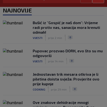
Benfica ponovno želi Šutala?
NAJNOVIJE
Portugalci tvrde da je hrvatski stoper
među glavnim željama
|
Bušić iz "Gospić je naš dom": Vrijeme
SK
prije 7 h
radi protiv nas, sanacija mora krenuti
Znate li kad je Hajduk u Europi zadnji
odmah!
put dao pet golova? Igrali su Vlašić i
|
|
0
VIJESTI
prije 2 min
Balić, a trener je bio Burić
|
SK
prije 8 h
Pupovac prozvao DORH, evo što su mu
odgovorili
|
|
0
VIJESTI
prije 14 min
Jednostavan trik mesara otkriva je li
piletina doista svježa: Provjerite ovo
prije kupnje
|
|
0
COOKING
prije 29 min
Ove znakove dehidracije mnogi