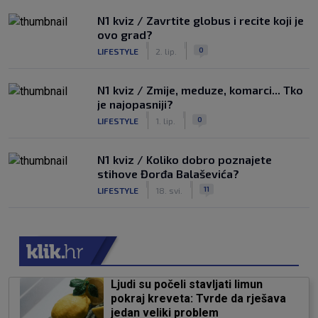
N1 kviz / Zavrtite globus i recite koji je
ovo grad?
|
|
0
LIFESTYLE
2. lip.
N1 kviz / Zmije, meduze, komarci... Tko
je najopasniji?
|
|
0
LIFESTYLE
1. lip.
N1 kviz / Koliko dobro poznajete
stihove Đorđa Balaševića?
|
|
11
LIFESTYLE
18. svi.
Ljudi su počeli stavljati limun
pokraj kreveta: Tvrde da rješava
jedan veliki problem