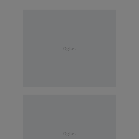
Oglas
Oglas