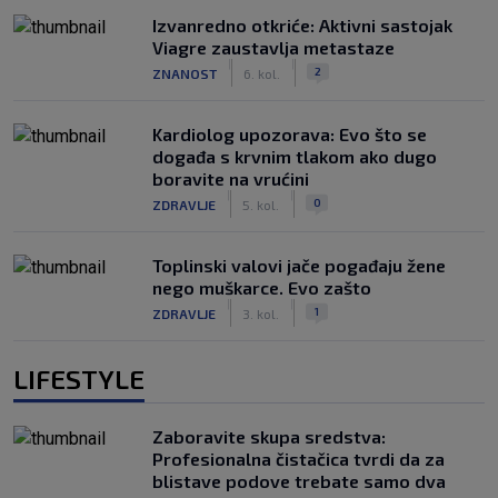
Izvanredno otkriće: Aktivni sastojak
Viagre zaustavlja metastaze
|
|
2
ZNANOST
6. kol.
Kardiolog upozorava: Evo što se
događa s krvnim tlakom ako dugo
boravite na vrućini
|
|
0
ZDRAVLJE
5. kol.
Toplinski valovi jače pogađaju žene
nego muškarce. Evo zašto
|
|
1
ZDRAVLJE
3. kol.
LIFESTYLE
Zaboravite skupa sredstva:
Profesionalna čistačica tvrdi da za
blistave podove trebate samo dva