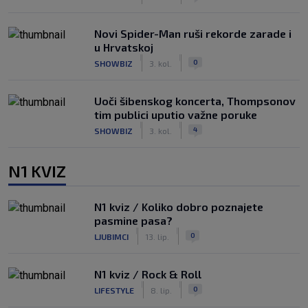
Novi Spider-Man ruši rekorde zarade i
u Hrvatskoj
|
|
0
SHOWBIZ
3. kol.
Uoči šibenskog koncerta, Thompsonov
tim publici uputio važne poruke
|
|
4
SHOWBIZ
3. kol.
N1 KVIZ
N1 kviz / Koliko dobro poznajete
pasmine pasa?
|
|
0
LJUBIMCI
13. lip.
N1 kviz / Rock & Roll
|
|
0
LIFESTYLE
8. lip.