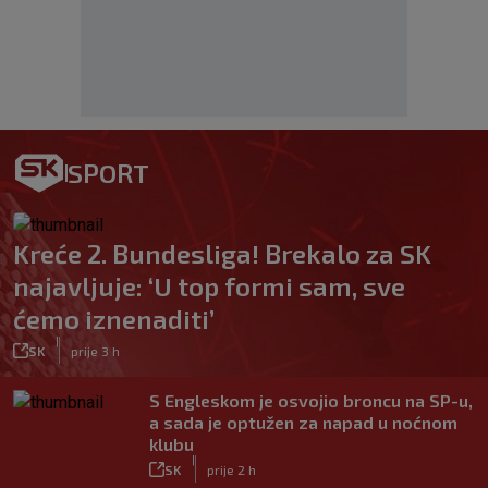
SPORT
Kreće 2. Bundesliga! Brekalo za SK
najavljuje: ‘U top formi sam, sve
ćemo iznenaditi’
|
SK
prije 3 h
S Engleskom je osvojio broncu na SP-u,
a sada je optužen za napad u noćnom
klubu
|
SK
prije 2 h