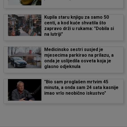
Kupila staru knjigu za samo 50
centi, a kod kuće shvatila što
zapravo drži u rukama: "Dobila si
na lutriji"
Medicinsko sestri susjed je
mjesecima parkirao na prilazu, a
onda je uslijedila osveta koja je
glasno odjeknula
"Bio sam proglašen mrtvim 45
minuta, a onda sam 24 sata kasnije
imao vrlo neobično iskustvo"