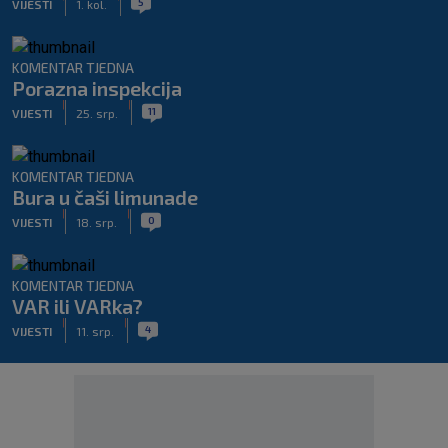
5
VIJESTI
1. kol.
KOMENTAR TJEDNA
Porazna inspekcija
|
|
11
VIJESTI
25. srp.
KOMENTAR TJEDNA
Bura u čaši limunade
|
|
0
VIJESTI
18. srp.
KOMENTAR TJEDNA
VAR ili VARka?
|
|
4
VIJESTI
11. srp.