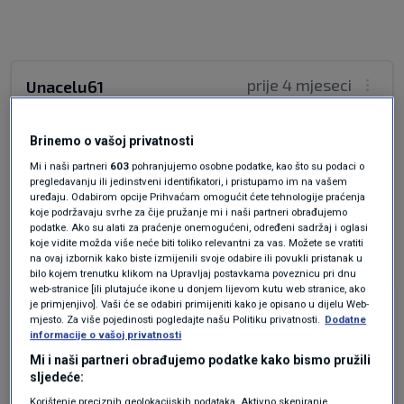
prije 4 mjeseci
Unacelu61
Bedastoća piše, imao kuju cane corso uz
Brinemo o vašoj privatnosti
muškog rotvajlera. Ne da je bila specijalizirana
Mi i naši partneri
603
pohranjujemo osobne podatke, kao što su podaci o
nego je cijeli svoj vijek bila veliko štene. Sad mi
pregledavanju ili jedinstveni identifikatori, i pristupamo im na vašem
uređaju. Odabirom opcije Prihvaćam omogućit ćete tehnologije praćenja
susjed ima istu takvu kuju, preslikano
koje podržavaju svrhe za čije pružanje mi i naši partneri obrađujemo
ponašanje.
podatke. Ako su alati za praćenje onemogućeni, određeni sadržaj i oglasi
koje vidite možda više neće biti toliko relevantni za vas. Možete se vratiti
Odgovor
na ovaj izbornik kako biste izmijenili svoje odabire ili povukli pristanak u
bilo kojem trenutku klikom na Upravljaj postavkama poveznicu pri dnu
web-stranice [ili plutajuće ikone u donjem lijevom kutu web stranice, ako
je primjenjivo]. Vaši će se odabiri primijeniti kako je opisano u dijelu Web-
mjesto. Za više pojedinosti pogledajte našu Politiku privatnosti.
Dodatne
informacije o vašoj privatnosti
Mi i naši partneri obrađujemo podatke kako bismo pružili
sljedeće:
Korištenje preciznih geolokacijskih podataka. Aktivno skeniranje