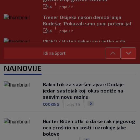
|
SK
prije 2 h
Trener Osijeka nakon demoliranja
Rudeša: ‘Pokazali smo puni potencijal’
|
SK
prije 3 h
VIDEO / Potez kakav se rijetko viđa:
Kada pomoć nije stigla, na rukama je
Idi na Sport
iznio suigrača u bolovima
|
SK
prije 6 h
NAJNOVIJE
Vušković debitirao za Brighton:
Pogledajte brojke iz prvog nastupa
|
Bakin trik za savršen ajvar: Dodaje
SK
prije 4 h
jedan sastojak koji okus podiže na
Dinamo u finalu Ramljaka! Sutra protiv
sasvim novu razinu
Ajaxa na glavnom terenu Maksimira
|
|
0
COOKING
prije 1 h
|
SK
prije 4 h
Hunter Biden otkrio da se rak njegovog
oca proširio na kosti i uzrokuje jake
bolove
|
|