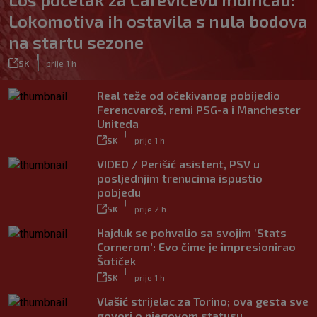
Lokomotiva ih ostavila s nula bodova
na startu sezone
|
SK
prije 1 h
Real teže od očekivanog pobijedio
Ferencvaroš, remi PSG-a i Manchester
Uniteda
|
SK
prije 1 h
VIDEO / Perišić asistent, PSV u
posljednjim trenucima ispustio
pobjedu
|
SK
prije 2 h
Hajduk se pohvalio sa svojim ‘Stats
Cornerom’: Evo čime je impresionirao
Šotiček
|
SK
prije 1 h
Vlašić strijelac za Torino; ova gesta sve
govori o njegovom statusu