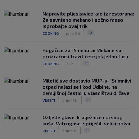
Napravite pljeskavice kao iz restorana:
Za savršeno mekano i sočno meso
isprobajte ovaj trik
|
|
0
COOKING
prije 6 h
Pogačice za 15 minuta: Mekane su,
prozračne i tražit ćete još jednu turu
|
|
0
COOKING
7. kol.
Miletić sve dostavio MUP-u: "Sumnjivi
otpad nalazi se i kod Udbine, na
zemljišnoj čestici u vlasništvu države"
|
|
7
VIJESTI
prije 11 h
Ozljede glave, kralježnice i prsnog
koša: Vatrogasci spriječili veliki požar
|
|
1
VIJESTI
prije 9 h