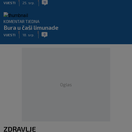
|
|
11
VIJESTI
25. srp.
KOMENTAR TJEDNA
Bura u čaši limunade
|
|
0
VIJESTI
18. srp.
Oglas
ZDRAVLJE