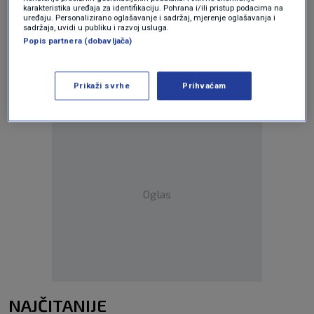
karakteristika uređaja za identifikaciju. Pohrana i/ili pristup podacima na
Oglas
uređaju. Personalizirano oglašavanje i sadržaj, mjerenje oglašavanja i
sadržaja, uvidi u publiku i razvoj usluga.
Popis partnera (dobavljača)
Prikaži svrhe
Prihvaćam
Oglas
NAJČITANIJE