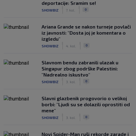
deportacije: Sramim se!
|
|
0
SHOWBIZ
7. kol.
Ariana Grande se nakon turneje povlači
iz javnosti: "Dosta joj je komentara o
izgledu"
|
|
0
SHOWBIZ
4. kol.
Slavnom bendu zabranili ulazak u
Singapur zbog podrške Palestini:
"Nadrealno iskustvo"
|
|
0
SHOWBIZ
3. kol.
Slavni glazbenik progovorio o velikoj
borbi: "Ljudi su se dolazili oprostiti od
mene"
|
|
0
SHOWBIZ
3. kol.
Novi Spider-Man ruši rekorde zarade i