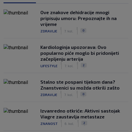
Ove znakove dehidracije mnogi
pripisuju umoru: Prepoznajte ih na
vrijeme
|
|
0
ZDRAVLJE
7. kol.
Kardiologinja upozorava: Ovo
popularno piće moglo bi pridonijeti
začepljenju arterija
|
|
2
LIFESTYLE
7. kol.
Stalno ste pospani tijekom dana?
Znanstvenici su možda otkrili zašto
|
|
0
ZDRAVLJE
7. kol.
Izvanredno otkriće: Aktivni sastojak
Viagre zaustavlja metastaze
|
|
2
ZNANOST
6. kol.