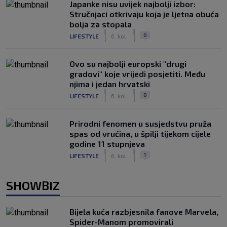
Japanke nisu uvijek najbolji izbor:
Stručnjaci otkrivaju koja je ljetna obuća
bolja za stopala
|
|
0
LIFESTYLE
6. kol.
Ovo su najbolji europski "drugi
gradovi" koje vrijedi posjetiti. Među
njima i jedan hrvatski
|
|
0
LIFESTYLE
6. kol.
Prirodni fenomen u susjedstvu pruža
spas od vrućina, u špilji tijekom cijele
godine 11 stupnjeva
|
|
1
LIFESTYLE
6. kol.
SHOWBIZ
Bijela kuća razbjesnila fanove Marvela,
Spider-Manom promovirali