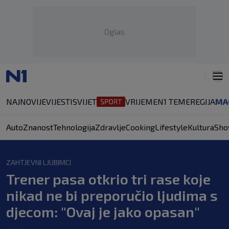
Oglas
NAJNOVIJE
VIJESTI
SVIJET
VRIJEME
N1 TEME
REGIJA
MA
Auto
Znanost
Tehnologija
Zdravlje
Cooking
Lifestyle
Kultura
Sho
ZAHTJEVNI LJUBIMCI
Trener pasa otkrio tri rase koje
nikad ne bi preporučio ljudima s
djecom: "Ovaj je jako opasan"