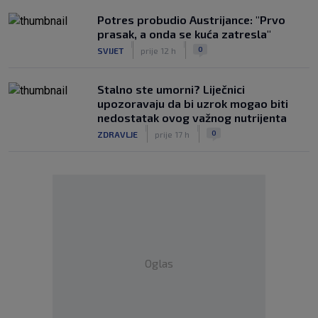
Potres probudio Austrijance: "Prvo
prasak, a onda se kuća zatresla"
|
|
0
SVIJET
prije 12 h
Stalno ste umorni? Liječnici
upozoravaju da bi uzrok mogao biti
nedostatak ovog važnog nutrijenta
|
|
0
ZDRAVLJE
prije 17 h
Oglas