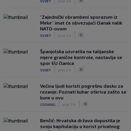
0
SVIJET
prije 2 h
"Zajednički obrambeni sporazum iz
Meke" imat će obvezujući članak nalik
NATO-ovom
|
|
0
SVIJET
prije 2 h
Španjolska uzvratila na talijanske
mjere granične kontrole, nastavlja se
spor EU članica
|
|
0
SVIJET
prije 2 h
Većina ljudi koristi pogrešnu dasku za
rezanje: Poznati kuhar otkriva zašto se
kune u ovu
|
|
0
COOKING
prije 3 h
Benčić: Hrvatska država dopustila je
svoju kapitulaciju u korist privatnog