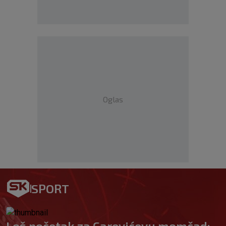
Oglas
SPORT
Loš početak za Carevićevu momčad: