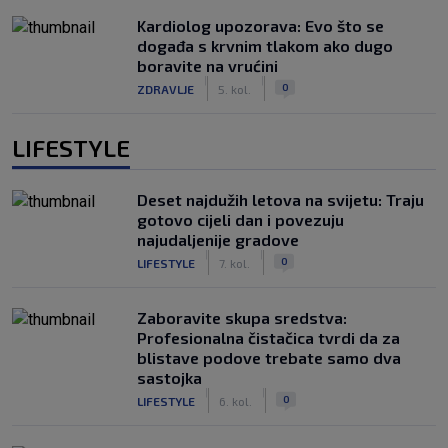
Kardiolog upozorava: Evo što se
događa s krvnim tlakom ako dugo
boravite na vrućini
|
|
0
ZDRAVLJE
5. kol.
LIFESTYLE
Deset najdužih letova na svijetu: Traju
gotovo cijeli dan i povezuju
najudaljenije gradove
|
|
0
LIFESTYLE
7. kol.
Zaboravite skupa sredstva:
Profesionalna čistačica tvrdi da za
blistave podove trebate samo dva
sastojka
|
|
0
LIFESTYLE
6. kol.