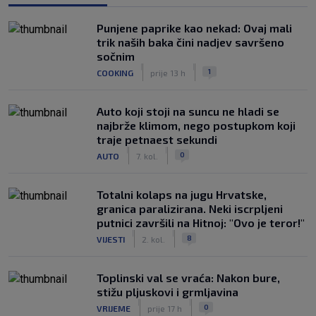
Punjene paprike kao nekad: Ovaj mali
trik naših baka čini nadjev savršeno
sočnim
|
|
1
COOKING
prije 13 h
Auto koji stoji na suncu ne hladi se
najbrže klimom, nego postupkom koji
traje petnaest sekundi
|
|
0
AUTO
7. kol.
Totalni kolaps na jugu Hrvatske,
granica paralizirana. Neki iscrpljeni
putnici završili na Hitnoj: "Ovo je teror!"
|
|
8
VIJESTI
2. kol.
Toplinski val se vraća: Nakon bure,
stižu pljuskovi i grmljavina
|
|
0
VRIJEME
prije 17 h