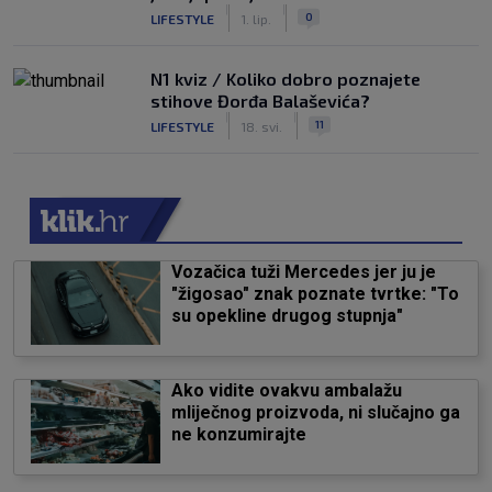
|
|
0
LIFESTYLE
1. lip.
N1 kviz / Koliko dobro poznajete
stihove Đorđa Balaševića?
|
|
11
LIFESTYLE
18. svi.
Vozačica tuži Mercedes jer ju je
"žigosao" znak poznate tvrtke: "To
su opekline drugog stupnja"
Ako vidite ovakvu ambalažu
mliječnog proizvoda, ni slučajno ga
ne konzumirajte