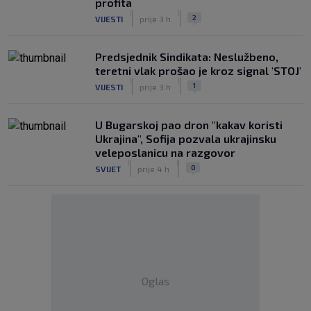
profita
|
|
2
VIJESTI
prije 3 h
Predsjednik Sindikata: Neslužbeno,
teretni vlak prošao je kroz signal 'STOJ'
|
|
1
VIJESTI
prije 3 h
U Bugarskoj pao dron "kakav koristi
Ukrajina", Sofija pozvala ukrajinsku
veleposlanicu na razgovor
|
|
0
SVIJET
prije 4 h
Oglas