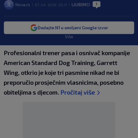
1
Nova.rs
LJUBIMCI
07. svi. 2026. 20:11
|
|
|
Dodajte N1 u omiljeni Google izvor
Više
Profesionalni trener pasa i osnivač kompanije
American Standard Dog Training, Garrett
Wing, otkrio je koje tri pasmine nikad ne bi
preporučio prosječnim vlasnicima, posebno
obiteljima s djecom.
Pročitaj više