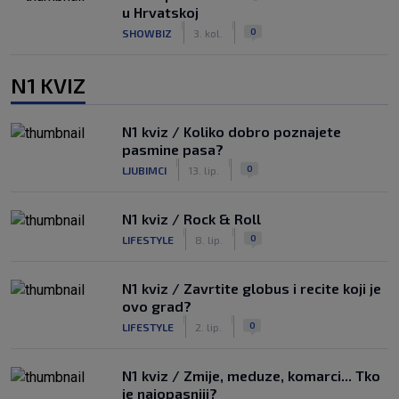
u Hrvatskoj
|
|
0
SHOWBIZ
3. kol.
N1 KVIZ
N1 kviz / Koliko dobro poznajete
pasmine pasa?
|
|
0
LJUBIMCI
13. lip.
N1 kviz / Rock & Roll
|
|
0
LIFESTYLE
8. lip.
N1 kviz / Zavrtite globus i recite koji je
ovo grad?
|
|
0
LIFESTYLE
2. lip.
N1 kviz / Zmije, meduze, komarci... Tko
je najopasniji?