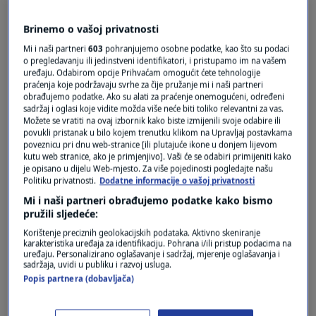
Pošalji
Brinemo o vašoj privatnosti
Mi i naši partneri
603
pohranjujemo osobne podatke, kao što su podaci
o pregledavanju ili jedinstveni identifikatori, i pristupamo im na vašem
uređaju. Odabirom opcije Prihvaćam omogućit ćete tehnologije
praćenja koje podržavaju svrhe za čije pružanje mi i naši partneri
obrađujemo podatke. Ako su alati za praćenje onemogućeni, određeni
sadržaj i oglasi koje vidite možda više neće biti toliko relevantni za vas.
Možete se vratiti na ovaj izbornik kako biste izmijenili svoje odabire ili
povukli pristanak u bilo kojem trenutku klikom na Upravljaj postavkama
poveznicu pri dnu web-stranice [ili plutajuće ikone u donjem lijevom
Oglas
kutu web stranice, ako je primjenjivo]. Vaši će se odabiri primijeniti kako
je opisano u dijelu Web-mjesto. Za više pojedinosti pogledajte našu
Politiku privatnosti.
Dodatne informacije o vašoj privatnosti
Mi i naši partneri obrađujemo podatke kako bismo
pružili sljedeće:
Korištenje preciznih geolokacijskih podataka. Aktivno skeniranje
karakteristika uređaja za identifikaciju. Pohrana i/ili pristup podacima na
uređaju. Personalizirano oglašavanje i sadržaj, mjerenje oglašavanja i
sadržaja, uvidi u publiku i razvoj usluga.
Popis partnera (dobavljača)