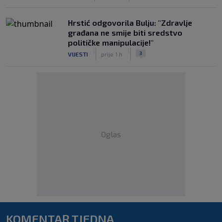
Hrstić odgovorila Bulju: "Zdravlje
građana ne smije biti sredstvo
političke manipulacije!"
|
|
3
VIJESTI
prije 1 h
Oglas
KOMENTAR TJEDNA