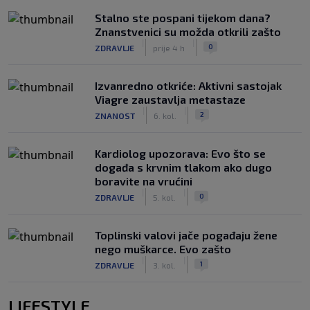
Stalno ste pospani tijekom dana?
Znanstvenici su možda otkrili zašto
|
|
0
ZDRAVLJE
prije 4 h
Izvanredno otkriće: Aktivni sastojak
Viagre zaustavlja metastaze
|
|
2
ZNANOST
6. kol.
Kardiolog upozorava: Evo što se
događa s krvnim tlakom ako dugo
boravite na vrućini
|
|
0
ZDRAVLJE
5. kol.
Toplinski valovi jače pogađaju žene
nego muškarce. Evo zašto
|
|
1
ZDRAVLJE
3. kol.
LIFESTYLE