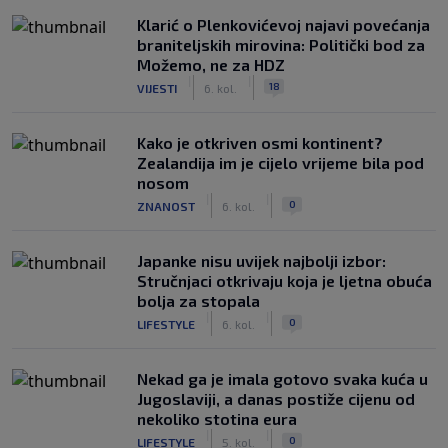
Klarić o Plenkovićevoj najavi povećanja
braniteljskih mirovina: Politički bod za
Možemo, ne za HDZ
|
|
18
VIJESTI
6. kol.
Kako je otkriven osmi kontinent?
Zealandija im je cijelo vrijeme bila pod
nosom
|
|
0
ZNANOST
6. kol.
Japanke nisu uvijek najbolji izbor:
Stručnjaci otkrivaju koja je ljetna obuća
bolja za stopala
|
|
0
LIFESTYLE
6. kol.
Nekad ga je imala gotovo svaka kuća u
Jugoslaviji, a danas postiže cijenu od
nekoliko stotina eura
|
|
0
LIFESTYLE
5. kol.