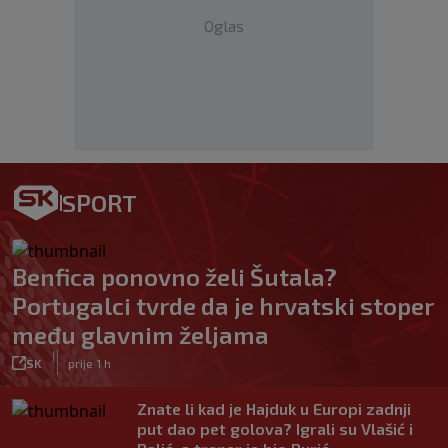
Oglas
SPORT
Benfica ponovno želi Šutala?
Portugalci tvrde da je hrvatski stoper
među glavnim željama
|
SK
prije 1 h
Znate li kad je Hajduk u Europi zadnji
put dao pet golova? Igrali su Vlašić i