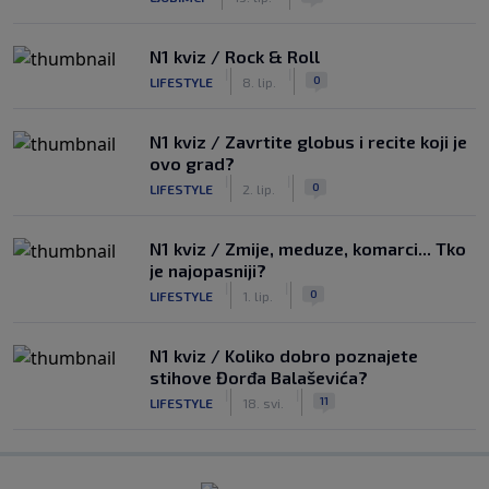
N1 kviz / Rock & Roll
|
|
0
LIFESTYLE
8. lip.
N1 kviz / Zavrtite globus i recite koji je
ovo grad?
|
|
0
LIFESTYLE
2. lip.
N1 kviz / Zmije, meduze, komarci... Tko
je najopasniji?
|
|
0
LIFESTYLE
1. lip.
N1 kviz / Koliko dobro poznajete
stihove Đorđa Balaševića?
|
|
11
LIFESTYLE
18. svi.