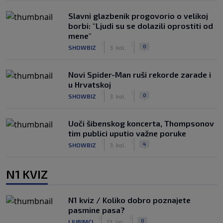
Slavni glazbenik progovorio o velikoj
borbi: "Ljudi su se dolazili oprostiti od
mene"
|
|
0
SHOWBIZ
3. kol.
Novi Spider-Man ruši rekorde zarade i
u Hrvatskoj
|
|
0
SHOWBIZ
3. kol.
Uoči šibenskog koncerta, Thompsonov
tim publici uputio važne poruke
|
|
4
SHOWBIZ
3. kol.
N1 KVIZ
N1 kviz / Koliko dobro poznajete
pasmine pasa?
|
|
0
LJUBIMCI
13. lip.