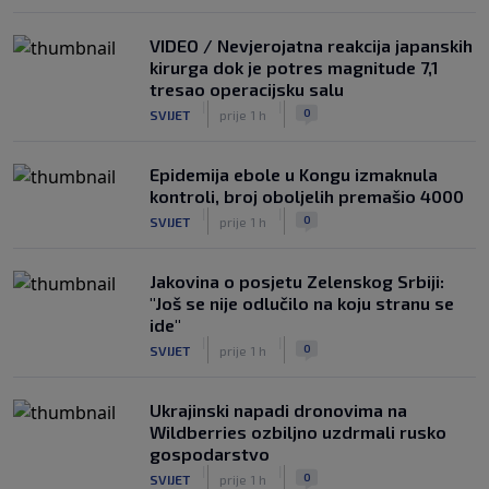
VIDEO / Nevjerojatna reakcija japanskih
kirurga dok je potres magnitude 7,1
tresao operacijsku salu
|
|
0
SVIJET
prije 1 h
Epidemija ebole u Kongu izmaknula
kontroli, broj oboljelih premašio 4000
|
|
0
SVIJET
prije 1 h
Jakovina o posjetu Zelenskog Srbiji:
"Još se nije odlučilo na koju stranu se
ide"
|
|
0
SVIJET
prije 1 h
Ukrajinski napadi dronovima na
Wildberries ozbiljno uzdrmali rusko
gospodarstvo
|
|
0
SVIJET
prije 1 h