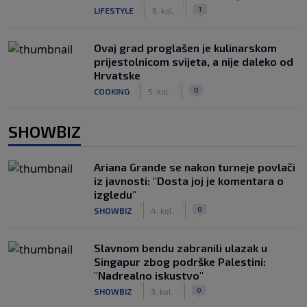
|
|
1
LIFESTYLE
6. kol.
Ovaj grad proglašen je kulinarskom
prijestolnicom svijeta, a nije daleko od
Hrvatske
|
|
0
COOKING
5. kol.
SHOWBIZ
Ariana Grande se nakon turneje povlači
iz javnosti: "Dosta joj je komentara o
izgledu"
|
|
0
SHOWBIZ
4. kol.
Slavnom bendu zabranili ulazak u
Singapur zbog podrške Palestini:
"Nadrealno iskustvo"
|
|
0
SHOWBIZ
3. kol.