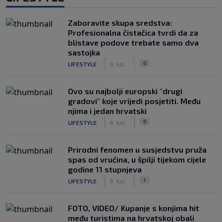
Zaboravite skupa sredstva:
Profesionalna čistačica tvrdi da za
blistave podove trebate samo dva
sastojka
|
|
0
LIFESTYLE
6. kol.
Ovo su najbolji europski "drugi
gradovi" koje vrijedi posjetiti. Među
njima i jedan hrvatski
|
|
0
LIFESTYLE
6. kol.
Prirodni fenomen u susjedstvu pruža
spas od vrućina, u špilji tijekom cijele
godine 11 stupnjeva
|
|
1
LIFESTYLE
6. kol.
FOTO, VIDEO/ Kupanje s konjima hit
među turistima na hrvatskoj obali