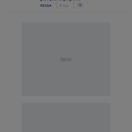
|
|
4
REGIJA
6. kol.
Oglas