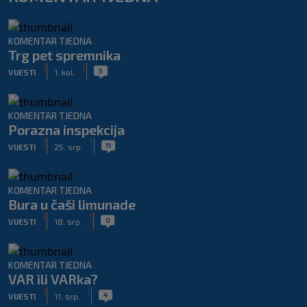
KOMENTAR TJEDNA
Trg pet spremnika
|
|
5
VIJESTI
1. kol.
KOMENTAR TJEDNA
Porazna inspekcija
|
|
11
VIJESTI
25. srp.
KOMENTAR TJEDNA
Bura u čaši limunade
|
|
0
VIJESTI
18. srp.
KOMENTAR TJEDNA
VAR ili VARka?
|
|
4
VIJESTI
11. srp.