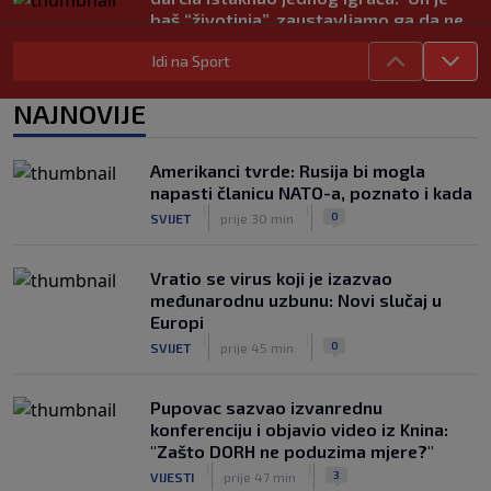
baš “životinja”, zaustavljamo ga da ne
trenira tako’
|
Idi na Sport
SK
6. kol.
Junak riječke pobjede priznao: ‘Nisam
NAJNOVIJE
zadovoljan, trebalo je biti barem dva
razlike’
|
Amerikanci tvrde: Rusija bi mogla
SK
6. kol.
napasti članicu NATO-a, poznato i kada
Pajaziti: Pokušat ćemo biti bolji protiv
|
|
0
SVIJET
prije 30 min
Istre
|
SK
6. kol.
Vratio se virus koji je izazvao
međunarodnu uzbunu: Novi slučaj u
Europi
|
|
0
SVIJET
prije 45 min
Pupovac sazvao izvanrednu
konferenciju i objavio video iz Knina:
"Zašto DORH ne poduzima mjere?"
|
|
3
VIJESTI
prije 47 min