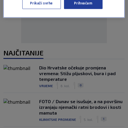
Prikaži svrhe
Prihvaćam
Oglas
NAJČITANIJE
Dio Hrvatske očekuje promjena
vremena: Stižu pljuskovi, bura i pad
temperature
|
|
0
VRIJEME
6. kol.
FOTO / Dunav se isušuje, a na površinu
izranjaju njemački ratni brodovi i kosti
mamuta
|
|
1
KLIMATSKE PROMJENE
5. kol.