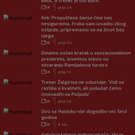
Balić, a trener je bio Burić
|
SK
prije 2 h
Kek: Propuštene šanse čine nas
nesigurnima. Fruka sam izvadio zbog
ozljede, pripremamo se na život bez
njega
|
SK
prije 3 h
Dinamo ostao kratak u senzacionalnom
preokretu, Juventus slavio na
otvaranju Ramljakova turnira
|
SK
prije 1 h
Trener Žalgirisa ne odustaje: ‘Vidi se
razlika u kvaliteti, ali pokušat ćemo
iznenaditi na Poljudu’
|
SK
prije 1 h
Ovo se Hajduku nije dogodilo već šest
godina
|
SK
6. kol.
Garcia istaknuo jednog igrača: ‘On je