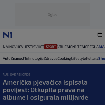
Oglas
NAJNOVIJE
VIJESTI
SVIJET
VRIJEME
N1 TEME
REGIJA
MA
Auto
Znanost
Tehnologija
Zdravlje
Cooking
Lifestyle
Kultura
Sh
RUŠI SVE REKORDE
Američka pjevačica ispisala
povijest: Otkupila prava na
albume i osigurala milijarde