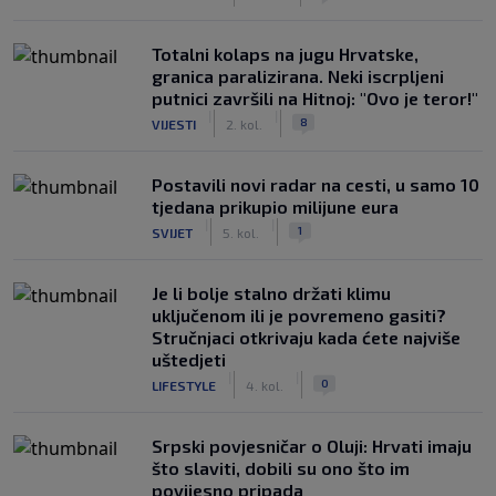
Totalni kolaps na jugu Hrvatske,
granica paralizirana. Neki iscrpljeni
putnici završili na Hitnoj: "Ovo je teror!"
|
|
8
VIJESTI
2. kol.
Postavili novi radar na cesti, u samo 10
tjedana prikupio milijune eura
|
|
1
SVIJET
5. kol.
Je li bolje stalno držati klimu
uključenom ili je povremeno gasiti?
Stručnjaci otkrivaju kada ćete najviše
uštedjeti
|
|
0
LIFESTYLE
4. kol.
Srpski povjesničar o Oluji: Hrvati imaju
što slaviti, dobili su ono što im
povijesno pripada