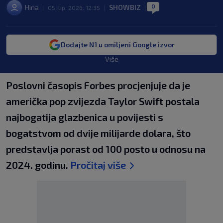
0
Hina
SHOWBIZ
|
05. lip. 2026. 12:35
|
|
Dodajte N1 u omiljeni Google izvor
Više
Poslovni časopis Forbes procjenjuje da je
američka pop zvijezda Taylor Swift postala
najbogatija glazbenica u povijesti s
bogatstvom od dvije milijarde dolara, što
predstavlja porast od 100 posto u odnosu na
2024. godinu.
Pročitaj više