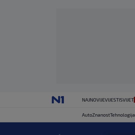
NAJNOVIJE
VIJESTI
SVIJET
Auto
Znanost
Tehnologija