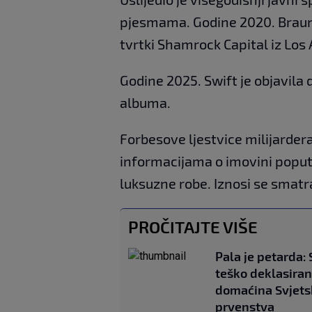
pjesmama. Godine 2020. Braun j
tvrtki Shamrock Capital iz Los 
Godine 2025. Swift je objavila 
albuma.
Forbesove ljestvice milijarde
informacijama o imovini poput 
luksuzne robe. Iznosi se smat
PROČITAJTE VIŠE
Pala je petarda: 
teško deklasira
domaćina Svjet
prvenstva