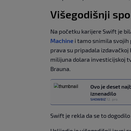
Višegodišnji sp
Na početku karijere Swift je b
Machine
i tamo snimila svojih 
prava su pripadala izdavačkoj k
milijuna dolara investicijskoj
Brauna.
Ovo je deset najb
iznenadilo
SHOWBIZ
12. pro.
|
Swift je rekla da se to dogodilo
Uslijedio je višegodišnji javni s