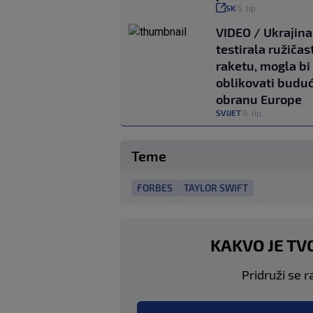
SK
5. lip.
|
VIDEO / Ukrajina
testirala ružičas
raketu, mogla bi
oblikovati budu
obranu Europe
SVIJET
5. lip.
|
Teme
FORBES
TAYLOR SWIFT
KAKVO JE TV
Pridruži se r