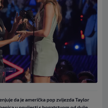
enjuje da je američka pop zvijezda Taylor
benica u povijesti s bogatstvom od dvije