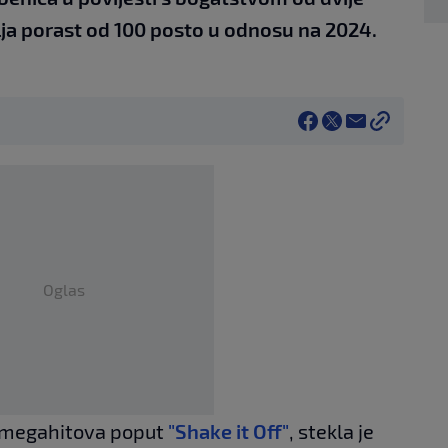
lja porast od 100 posto u odnosu na 2024.
Oglas
za megahitova poput
"Shake it Off"
, stekla je