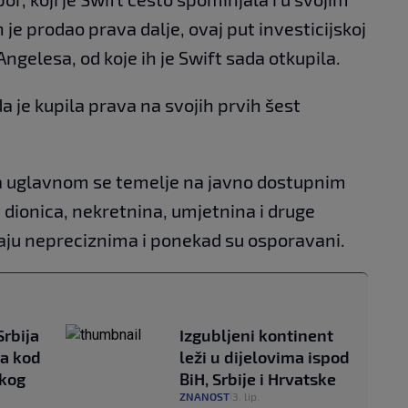
e prodao prava dalje, ovaj put investicijskoj
Angelesa, od koje ih je Swift sada otkupila.
da je kupila prava na svojih prvih šest
ra uglavnom se temelje na javno dostupnim
dionica, nekretnina, umjetnina i druge
raju nepreciznima i ponekad su osporavani.
Srbija
Izgubljeni kontinent
na kod
leži u dijelovima ispod
skog
BiH, Srbije i Hrvatske
ZNANOST
3. lip.
|