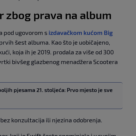
or zbog prava na album
ila pod ugovorom s
izdavačkom kućom Big
prvih šest albuma. Kao što je uobičajeno,
ući, koja ih je 2019. prodala za više od 300
 tvrtki bivšeg glazbenog menadžera Scootera
oljih pjesama 21. stoljeća: Prvo mjesto je sve
 bez konzultacija ili njezina odobrenja.
por, koji je Swift često spominjala i u svojim