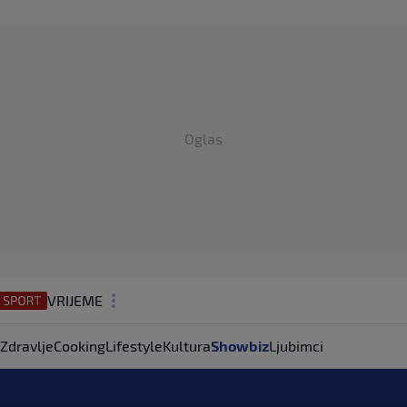
Oglas
VRIJEME
N1 TEME
Zdravlje
Cooking
Lifestyle
Kultura
Showbiz
Ljubimci
REGIJA