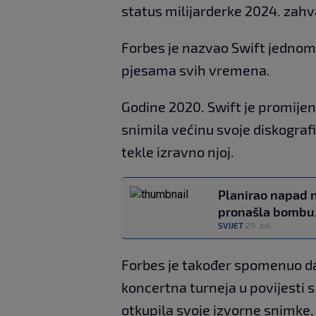
status milijarderke 2024. zahva
Forbes je nazvao Swift jednom 
pjesama svih vremena.
Godine 2020. Swift je promijen
snimila većinu svoje diskografi
tekle izravno njoj.
Planirao napad n
pronašla bombu.
SVIJET
29. svi.
|
Forbes je također spomenuo da 
koncertna turneja u povijesti 
otkupila svoje izvorne snimke,