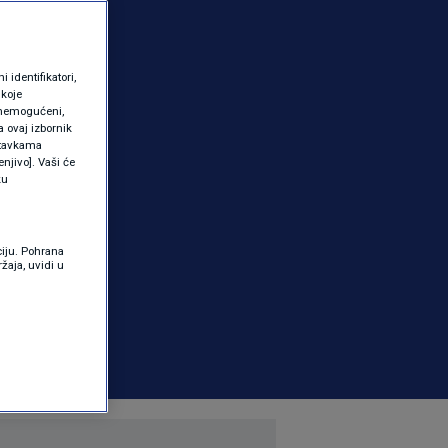
identifikatori,
 koje
 onemogućeni,
a ovaj izbornik
ostavkama
njivo]. Vaši će
ku
ciju. Pohrana
žaja, uvidi u