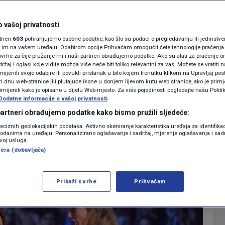
MAGAZIN
čica ispisala
N1 KOMENTAR
 vašoj privatnosti
rtneri
603
pohranjujemo osobne podatke, kao što su podaci o pregledavanju ili jedinstveni 
pila prava na albume
KOLUMNE
o im na vašem uređaju. Odabirom opcije Prihvaćam omogućit ćete tehnologije praćenja
vrhe za čije pružanje mi i naši partneri obrađujemo podatke. Ako su alati za praćenje
žaj i oglasi koje vidite možda više neće biti toliko relevantni za vas. Možete se vratiti n
ijarde
N1(DIS)INFO
zmijenili svoje odabire ili povukli pristanak u bilo kojem trenutku klikom na Upravljaj p
i dnu web-stranice [ili plutajuće ikone u donjem lijevom kutu web stranice, ako je primje
KLIMATSKE PROMJENE
rimijeniti kako je opisano u dijelu Web-mjesto. Za više pojedinosti pogledajte našu Politi
Dodatne informacije o vašoj privatnosti
0
HOWBIZ
komentara
|
FOTO
 partneri obrađujemo podatke kako bismo pružili sljedeće:
reciznih geolokacijskih podataka. Aktivno skeniranje karakteristika uređaja za identifika
p podacima na uređaju. Personalizirano oglašavanje i sadržaj, mjerenje oglašavanja i sadr
VIDEO
Više
zvoj usluga.
era (dobavljača)
Prikaži svrhe
Prihvaćam