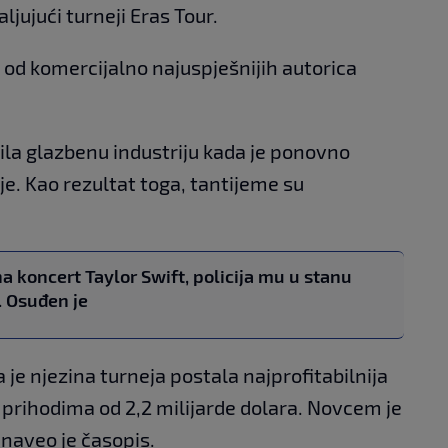
ljujući turneji Eras Tour.
od komercijalno najuspješnijih autorica
ila glazbenu industriju kada je ponovno
je. Kao rezultat toga, tantijeme su
a koncert Taylor Swift, policija mu u stanu
 Osuđen je
je njezina turneja postala najprofitabilnija
s prihodima od 2,2 milijarde dolara. Novcem je
 naveo je časopis.