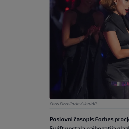
Chris Pizzello/Invision/AP
Poslovni časopis Forbes procj
Swift postala najbogatija glaz