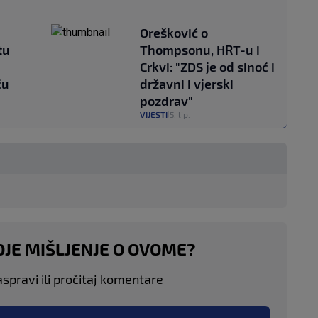
Orešković o
tu
Thompsonu, HRT-u i
Crkvi: "ZDS je od sinoć i
ću
državni i vjerski
pozdrav"
VIJESTI
5. lip.
|
OJE MIŠLJENJE O OVOME?
aspravi ili pročitaj komentare