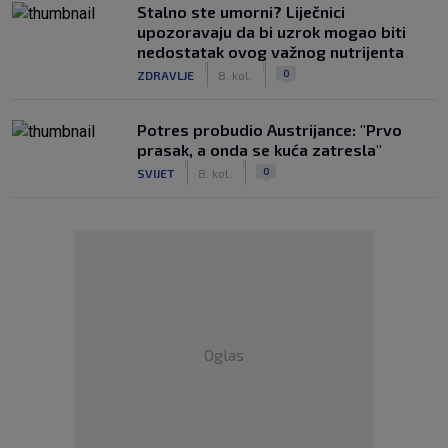
Stalno ste umorni? Liječnici
upozoravaju da bi uzrok mogao biti
nedostatak ovog važnog nutrijenta
|
|
0
ZDRAVLJE
8. kol.
Potres probudio Austrijance: "Prvo
prasak, a onda se kuća zatresla"
|
|
0
SVIJET
8. kol.
Oglas