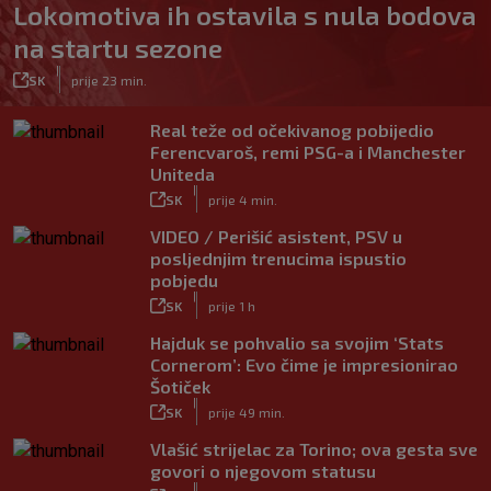
Lokomotiva ih ostavila s nula bodova
na startu sezone
|
SK
prije 23 min.
Real teže od očekivanog pobijedio
Ferencvaroš, remi PSG-a i Manchester
Uniteda
|
SK
prije 4 min.
VIDEO / Perišić asistent, PSV u
posljednjim trenucima ispustio
pobjedu
|
SK
prije 1 h
Hajduk se pohvalio sa svojim ‘Stats
Cornerom’: Evo čime je impresionirao
Šotiček
|
SK
prije 49 min.
Vlašić strijelac za Torino; ova gesta sve
govori o njegovom statusu
|