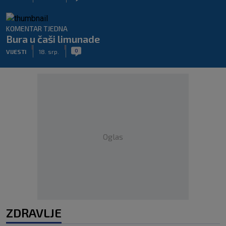
KOMENTAR TJEDNA
Bura u čaši limunade
|
|
0
VIJESTI
18. srp.
Oglas
ZDRAVLJE