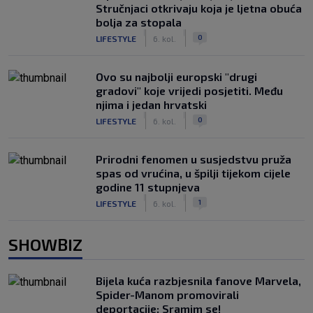
Stručnjaci otkrivaju koja je ljetna obuća
bolja za stopala
|
|
0
LIFESTYLE
6. kol.
Ovo su najbolji europski "drugi
gradovi" koje vrijedi posjetiti. Među
njima i jedan hrvatski
|
|
0
LIFESTYLE
6. kol.
Prirodni fenomen u susjedstvu pruža
spas od vrućina, u špilji tijekom cijele
godine 11 stupnjeva
|
|
1
LIFESTYLE
6. kol.
SHOWBIZ
Bijela kuća razbjesnila fanove Marvela,
Spider-Manom promovirali
deportacije: Sramim se!