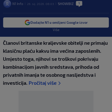
1
N1 Info
SHOWBIZ
26. sij. 2026. 08:03
|
|
|
Dodajte N1 u omiljeni Google izvor
Više
Članovi britanske kraljevske obitelji ne primaju
klasičnu plaću kakvu ima većina zaposlenih.
Umjesto toga, njihovi se troškovi pokrivaju
kombinacijom javnih sredstava, prihoda od
privatnih imanja te osobnog nasljedstva i
investicija.
Pročitaj više