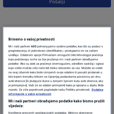
Pošalji
prije 7 mjeseci
😜
Brinemo o vašoj privatnosti
Što rade?
Mi i naši partneri
603
pohranjujemo osobne podatke, kao što su podaci o
pregledavanju ili jedinstveni identifikatori, i pristupamo im na vašem
uređaju. Odabirom opcije Prihvaćam omogućit ćete tehnologije praćenja
Tkaju niti za tkalačkim stanom?
koje podržavaju svrhe za čije pružanje mi i naši partneri obrađujemo
podatke. Ako su alati za praćenje onemogućeni, određeni sadržaj i oglasi
Odgovor
koje vidite možda više neće biti toliko relevantni za vas. Možete se vratiti
na ovaj izbornik kako biste izmijenili svoje odabire ili povukli pristanak u
bilo kojem trenutku klikom na Upravljaj postavkama poveznicu pri dnu
web-stranice [ili plutajuće ikone u donjem lijevom kutu web stranice, ako
je primjenjivo]. Vaši će se odabiri primijeniti kako je opisano u dijelu Web-
mjesto. Za više pojedinosti pogledajte našu Politiku privatnosti.
Dodatne
informacije o vašoj privatnosti
Mi i naši partneri obrađujemo podatke kako bismo pružili
sljedeće:
Korištenje preciznih geolokacijskih podataka. Aktivno skeniranje