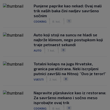
Punjene paprike kao nekad: Ovaj mali
trik naših baka čini nadjev savršeno
sočnim
|
|
1
COOKING
8. kol.
Auto koji stoji na suncu ne hladi se
najbrže klimom, nego postupkom koji
traje petnaest sekundi
|
|
0
AUTO
7. kol.
Totalni kolaps na jugu Hrvatske,
granica paralizirana. Neki iscrpljeni
putnici završili na Hitnoj: "Ovo je teror!"
|
|
8
VIJESTI
2. kol.
Napravite pljeskavice kao iz restorana:
Za savršeno mekano i sočno meso
isprobajte ovaj trik
|
|
0
COOKING
8. kol.