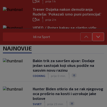
SK
prije 1 h
Trener Osijeka nakon demoliranja
Rudeša: ‘Pokazali smo puni potencijal’
|
SK
prije 2 h
VIDEO / Potez kakav se rijetko viđa:
Kada pomoć nije stigla, na rukama je
Idi na Sport
iznio suigrača u bolovima
|
SK
prije 5 h
NAJNOVIJE
Vušković debitirao za Brighton:
Pogledajte brojke iz prvog nastupa
|
Bakin trik za savršen ajvar: Dodaje
SK
prije 3 h
jedan sastojak koji okus podiže na
Dinamo u finalu Ramljaka! Sutra protiv
sasvim novu razinu
Ajaxa na glavnom terenu Maksimira
|
|
0
COOKING
prije 0 min.
|
SK
prije 3 h
Hunter Biden otkrio da se rak njegovog
oca proširio na kosti i uzrokuje jake
bolove
|
|
0
SVIJET
prije 23 min.