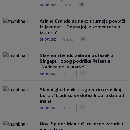
|
|
0
SHOWBIZ
7. kol.
Ariana Grande se nakon turneje povlači
iz javnosti: "Dosta joj je komentara o
izgledu"
|
|
0
SHOWBIZ
4. kol.
Slavnom bendu zabranili ulazak u
Singapur zbog podrške Palestini:
"Nadrealno iskustvo"
|
|
0
SHOWBIZ
3. kol.
Slavni glazbenik progovorio o velikoj
borbi: "Ljudi su se dolazili oprostiti od
mene"
|
|
0
SHOWBIZ
3. kol.
Novi Spider-Man ruši rekorde zarade i
u Hrvatskoj