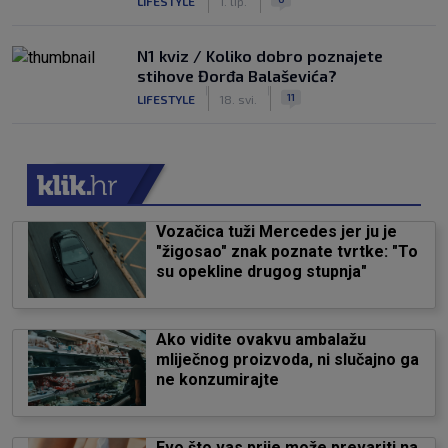
LIFESTYLE
1. lip.
N1 kviz / Koliko dobro poznajete
stihove Đorđa Balaševića?
|
|
11
LIFESTYLE
18. svi.
Vozačica tuži Mercedes jer ju je
"žigosao" znak poznate tvrtke: "To
su opekline drugog stupnja"
Ako vidite ovakvu ambalažu
mliječnog proizvoda, ni slučajno ga
ne konzumirajte
Evo što vas prije može prevariti na