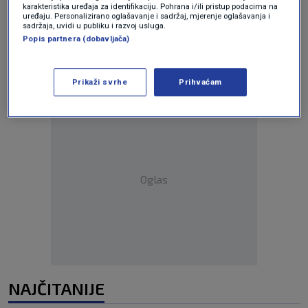
Oglas
karakteristika uređaja za identifikaciju. Pohrana i/ili pristup podacima na
uređaju. Personalizirano oglašavanje i sadržaj, mjerenje oglašavanja i
sadržaja, uvidi u publiku i razvoj usluga.
Popis partnera (dobavljača)
Prikaži svrhe
Prihvaćam
Oglas
NAJČITANIJE