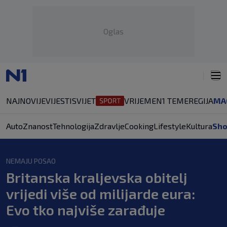
Oglas
NAJNOVIJE
VIJESTI
SVIJET
VRIJEME
N1 TEME
REGIJA
MA
Auto
Znanost
Tehnologija
Zdravlje
Cooking
Lifestyle
Kultura
Sh
NEMAJU POSAO
Britanska kraljevska obitelj
vrijedi više od milijarde eura:
Evo tko najviše zarađuje