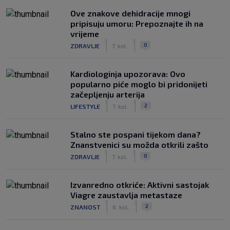
Ove znakove dehidracije mnogi
pripisuju umoru: Prepoznajte ih na
vrijeme
|
|
0
ZDRAVLJE
7. kol.
Kardiologinja upozorava: Ovo
popularno piće moglo bi pridonijeti
začepljenju arterija
|
|
2
LIFESTYLE
7. kol.
Stalno ste pospani tijekom dana?
Znanstvenici su možda otkrili zašto
|
|
0
ZDRAVLJE
7. kol.
Izvanredno otkriće: Aktivni sastojak
Viagre zaustavlja metastaze
|
|
2
ZNANOST
6. kol.