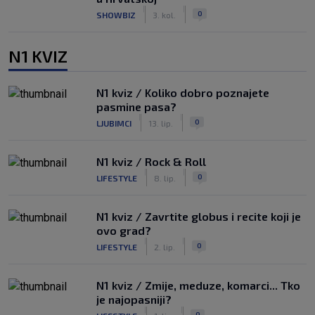
|
|
0
SHOWBIZ
3. kol.
N1 KVIZ
N1 kviz / Koliko dobro poznajete
pasmine pasa?
|
|
0
LJUBIMCI
13. lip.
N1 kviz / Rock & Roll
|
|
0
LIFESTYLE
8. lip.
N1 kviz / Zavrtite globus i recite koji je
ovo grad?
|
|
0
LIFESTYLE
2. lip.
N1 kviz / Zmije, meduze, komarci... Tko
je najopasniji?
|
|
0