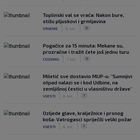
Toplinski val se vraća: Nakon bure,
stižu pljuskovi i grmljavina
|
|
0
VRIJEME
8. kol.
Pogačice za 15 minuta: Mekane su,
prozračne i tražit ćete još jednu turu
|
|
0
COOKING
7. kol.
Miletić sve dostavio MUP-u: "Sumnjivi
otpad nalazi se i kod Udbine, na
zemljišnoj čestici u vlasništvu države"
|
|
7
VIJESTI
8. kol.
Ozljede glave, kralježnice i prsnog
koša: Vatrogasci spriječili veliki požar
|
|
1
VIJESTI
8. kol.