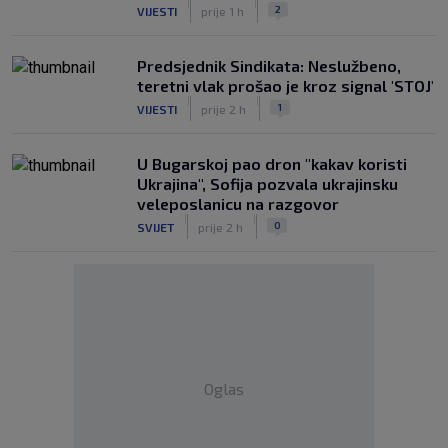
|
|
2
VIJESTI
prije 1 h
Predsjednik Sindikata: Neslužbeno,
teretni vlak prošao je kroz signal 'STOJ'
|
|
1
VIJESTI
prije 2 h
U Bugarskoj pao dron "kakav koristi
Ukrajina", Sofija pozvala ukrajinsku
veleposlanicu na razgovor
|
|
0
SVIJET
prije 2 h
Oglas