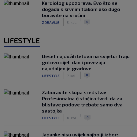
Kardiolog upozorava: Evo što se
događa s krvnim tlakom ako dugo
boravite na vrućini
|
|
0
ZDRAVLJE
5. kol.
LIFESTYLE
Deset najdužih letova na svijetu: Traju
gotovo cijeli dan i povezuju
najudaljenije gradove
|
|
0
LIFESTYLE
7. kol.
Zaboravite skupa sredstva:
Profesionalna čistačica tvrdi da za
blistave podove trebate samo dva
sastojka
|
|
0
LIFESTYLE
6. kol.
Japanke nisu uvijek najbolji izbor: