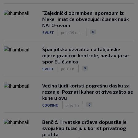
"Zajednički obrambeni sporazum iz
Meke" imat će obvezujući članak nalik
NATO-ovom
|
|
0
SVIJET
prije 49 min.
Španjolska uzvratila na talijanske
mjere granične kontrole, nastavlja se
spor EU članica
|
|
0
SVIJET
prije 1 h
Većina ljudi koristi pogrešnu dasku za
rezanje: Poznati kuhar otkriva zašto se
kune u ovu
|
|
0
COOKING
prije 1 h
Benčić: Hrvatska država dopustila je
svoju kapitulaciju u korist privatnog
profita