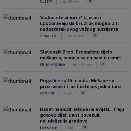
0
VIJESTI
prije 25 min
Stalno ste umorni? Liječnici
upozoravaju da bi uzrok mogao biti
nedostatak ovog važnog nutrijenta
|
|
0
ZDRAVLJE
prije 30 min
Slavonski Brod: Pronađeno tijelo
muškarca, sumnja se na nasilnu smrt
|
|
0
CRNA KRONIKA
prije 31 min
Pogačice za 15 minuta: Mekane su,
prozračne i tražit ćete još jednu turu
|
|
0
COOKING
7. kol.
Deset najdužih letova na svijetu: Traju
gotovo cijeli dan i povezuju
najudaljenije gradove
|
|
0
LIFESTYLE
7. kol.