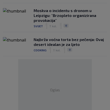
Moskva o incidentu s dronom u
Leipzigu: "Brzopleto organizirana
provokacija"
|
|
0
SVIJET
7. kol.
Najbrža voćna torta bez pečenja: Ovaj
desert idealan je za ljeto
|
|
0
COOKING
7. kol.
Oglas