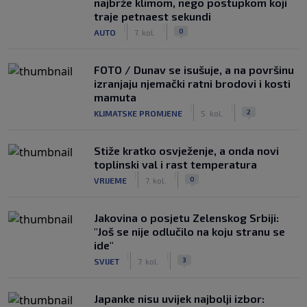
najbrže klimom, nego postupkom koji
traje petnaest sekundi
|
|
0
AUTO
7. kol.
FOTO / Dunav se isušuje, a na površinu
izranjaju njemački ratni brodovi i kosti
mamuta
|
|
2
KLIMATSKE PROMJENE
5. kol.
Stiže kratko osvježenje, a onda novi
toplinski val i rast temperatura
|
|
0
VRIJEME
7. kol.
Jakovina o posjetu Zelenskog Srbiji:
"Još se nije odlučilo na koju stranu se
ide"
|
|
3
SVIJET
7. kol.
Japanke nisu uvijek najbolji izbor: