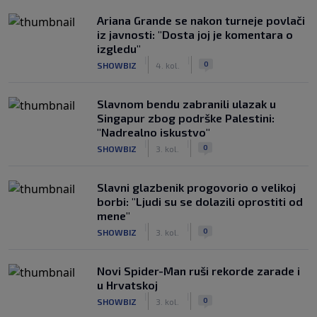
Ariana Grande se nakon turneje povlači
iz javnosti: "Dosta joj je komentara o
izgledu"
|
|
0
SHOWBIZ
4. kol.
Slavnom bendu zabranili ulazak u
Singapur zbog podrške Palestini:
"Nadrealno iskustvo"
|
|
0
SHOWBIZ
3. kol.
Slavni glazbenik progovorio o velikoj
borbi: "Ljudi su se dolazili oprostiti od
mene"
|
|
0
SHOWBIZ
3. kol.
Novi Spider-Man ruši rekorde zarade i
u Hrvatskoj
|
|
0
SHOWBIZ
3. kol.