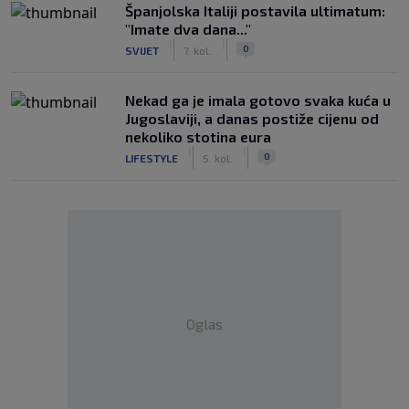
Španjolska Italiji postavila ultimatum:
"Imate dva dana..."
|
|
0
SVIJET
7. kol.
Nekad ga je imala gotovo svaka kuća u
Jugoslaviji, a danas postiže cijenu od
nekoliko stotina eura
|
|
0
LIFESTYLE
5. kol.
Oglas