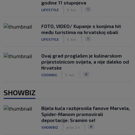
godine 11 stupnjeva
|
|
1
LIFESTYLE
6. kol.
FOTO, VIDEO/ Kupanje s konjima hit
među turistima na hrvatskoj obali
|
|
1
LIFESTYLE
6. kol.
Ovaj grad proglašen je kulinarskom
prijestolnicom svijeta, a nije daleko od
Hrvatske
|
|
0
COOKING
5. kol.
SHOWBIZ
Bijela kuća razbjesnila fanove Marvela,
Spider-Manom promovirali
deportacije: Sramim se!
|
|
0
SHOWBIZ
prije 2 h