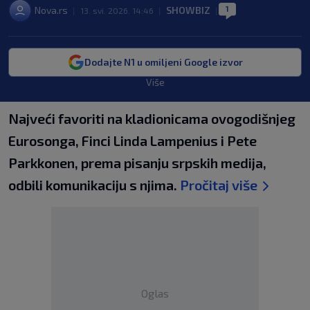
1
Nova.rs
SHOWBIZ
|
13. svi. 2026. 14:46
|
|
Dodajte N1 u omiljeni Google izvor
Više
Najveći favoriti na kladionicama ovogodišnjeg
Eurosonga, Finci Linda Lampenius i Pete
Parkkonen, prema pisanju srpskih medija,
odbili komunikaciju s njima.
Pročitaj više
Oglas