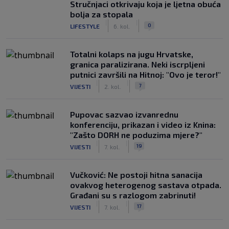
Stručnjaci otkrivaju koja je ljetna obuća
bolja za stopala
|
|
0
LIFESTYLE
6. kol.
Totalni kolaps na jugu Hrvatske,
granica paralizirana. Neki iscrpljeni
putnici završili na Hitnoj: "Ovo je teror!"
|
|
7
VIJESTI
2. kol.
Pupovac sazvao izvanrednu
konferenciju, prikazan i video iz Knina:
"Zašto DORH ne poduzima mjere?"
|
|
19
VIJESTI
7. kol.
Vučković: Ne postoji hitna sanacija
ovakvog heterogenog sastava otpada.
Građani su s razlogom zabrinuti!
|
|
17
VIJESTI
7. kol.