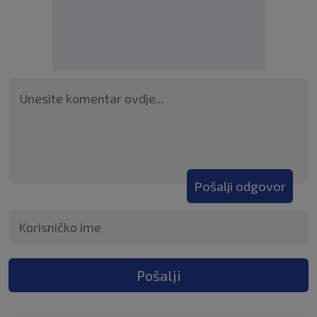
Pošalji odgovor
Pošalji