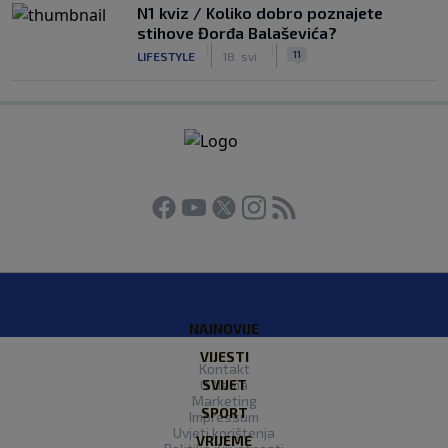
N1 kviz / Koliko dobro poznajete
stihove Đorđa Balaševića?
|
|
11
LIFESTYLE
18. svi.
NAJNOVIJE
VIJESTI
Kontakt
O Nama
SVIJET
Marketing
SPORT
Impressum
Uvjeti korištenja
VRIJEME