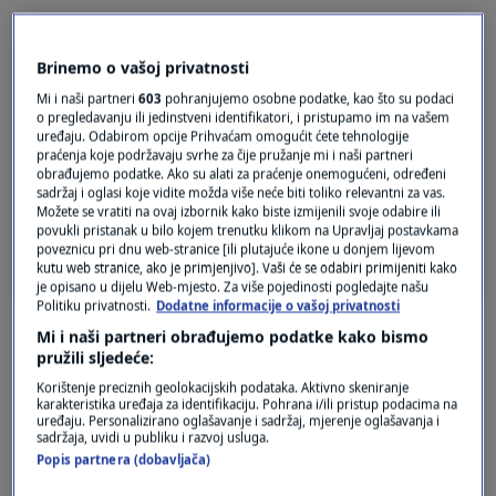
prije 3 mjeseci
Brinemo o vašoj privatnosti
Neko
Mi i naši partneri
603
pohranjujemo osobne podatke, kao što su podaci
o pregledavanju ili jedinstveni identifikatori, i pristupamo im na vašem
A jesu li Srbi imali kakvih zamjerki izraelskom
uređaju. Odabirom opcije Prihvaćam omogućit ćete tehnologije
praćenja koje podržavaju svrhe za čije pružanje mi i naši partneri
timu? Eurosong je i onako postao kaljuža za
obrađujemo podatke. Ako su alati za praćenje onemogućeni, određeni
promociju “odabranih”. Bojkot je najbolji
sadržaj i oglasi koje vidite možda više neće biti toliko relevantni za vas.
odgovor.
Možete se vratiti na ovaj izbornik kako biste izmijenili svoje odabire ili
povukli pristanak u bilo kojem trenutku klikom na Upravljaj postavkama
poveznicu pri dnu web-stranice [ili plutajuće ikone u donjem lijevom
Odgovor
kutu web stranice, ako je primjenjivo]. Vaši će se odabiri primijeniti kako
je opisano u dijelu Web-mjesto. Za više pojedinosti pogledajte našu
Politiku privatnosti.
Dodatne informacije o vašoj privatnosti
Mi i naši partneri obrađujemo podatke kako bismo
pružili sljedeće:
Korištenje preciznih geolokacijskih podataka. Aktivno skeniranje
karakteristika uređaja za identifikaciju. Pohrana i/ili pristup podacima na
uređaju. Personalizirano oglašavanje i sadržaj, mjerenje oglašavanja i
sadržaja, uvidi u publiku i razvoj usluga.
Popis partnera (dobavljača)
Oglas