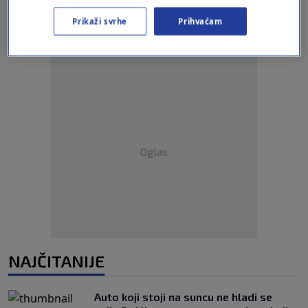
Prikaži svrhe
Prihvaćam
Oglas
NAJČITANIJE
Auto koji stoji na suncu ne hladi se