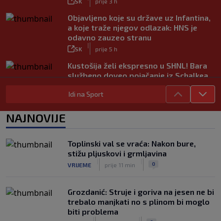
SK
prije 3 h
Objavljeno koje su države uz Infantina,
a koje traže njegov odlazak: HNS je
odavno zauzeo stranu
|
SK
prije 5 h
Kustošija želi ekspresno u SHNL! Bara
službeno doveo pojačanje iz Schalkea
|
SK
prije 4 h
Idi na Sport
Tomiyasu se vraća u Premier ligu,
postat će suigrač bivšeg Vatrenog
NAJNOVIJE
|
SK
prije 3 h
Veliko priznanje za hrvatskog
Toplinski val se vraća: Nakon bure,
stručnjaka: Jurica Žuža novi je pomoćni
stižu pljuskovi i grmljavina
trener Barcelone
|
|
0
VRIJEME
prije 11 min
|
SK
prije 2 h
Grozdanić: Struje i goriva na jesen ne bi
trebalo manjkati no s plinom bi moglo
biti problema
|
|