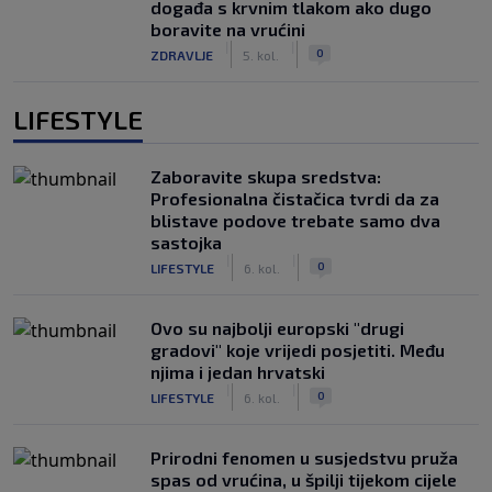
događa s krvnim tlakom ako dugo
boravite na vrućini
|
|
0
ZDRAVLJE
5. kol.
LIFESTYLE
Zaboravite skupa sredstva:
Profesionalna čistačica tvrdi da za
blistave podove trebate samo dva
sastojka
|
|
0
LIFESTYLE
6. kol.
Ovo su najbolji europski "drugi
gradovi" koje vrijedi posjetiti. Među
njima i jedan hrvatski
|
|
0
LIFESTYLE
6. kol.
Prirodni fenomen u susjedstvu pruža
spas od vrućina, u špilji tijekom cijele