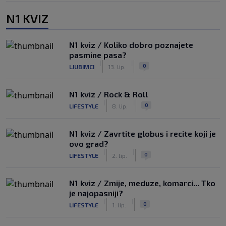
N1 KVIZ
N1 kviz / Koliko dobro poznajete
pasmine pasa?
|
|
0
LJUBIMCI
13. lip.
N1 kviz / Rock & Roll
|
|
0
LIFESTYLE
8. lip.
N1 kviz / Zavrtite globus i recite koji je
ovo grad?
|
|
0
LIFESTYLE
2. lip.
N1 kviz / Zmije, meduze, komarci... Tko
je najopasniji?
|
|
0
LIFESTYLE
1. lip.