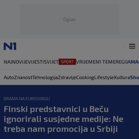
Oglas
NAJNOVIJE
VIJESTI
SVIJET
VRIJEME
N1 TEME
REGIJA
MA
Auto
Znanost
Tehnologija
Zdravlje
Cooking
Lifestyle
Kultura
Sh
DRAMA NA EUROSONGU
Finski predstavnici u Beču
ignorirali susjedne medije: Ne
treba nam promocija u Srbiji