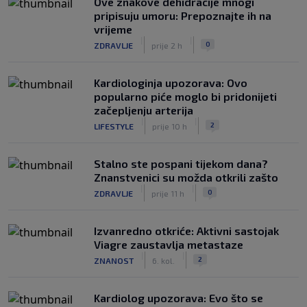
Ove znakove dehidracije mnogi
pripisuju umoru: Prepoznajte ih na
vrijeme
|
|
0
ZDRAVLJE
prije 2 h
Kardiologinja upozorava: Ovo
popularno piće moglo bi pridonijeti
začepljenju arterija
|
|
2
LIFESTYLE
prije 10 h
Stalno ste pospani tijekom dana?
Znanstvenici su možda otkrili zašto
|
|
0
ZDRAVLJE
prije 11 h
Izvanredno otkriće: Aktivni sastojak
Viagre zaustavlja metastaze
|
|
2
ZNANOST
6. kol.
Kardiolog upozorava: Evo što se