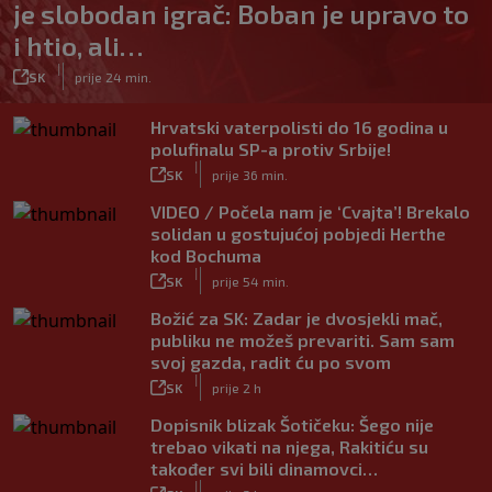
je slobodan igrač: Boban je upravo to
i htio, ali…
|
SK
prije 24 min.
Hrvatski vaterpolisti do 16 godina u
polufinalu SP-a protiv Srbije!
|
SK
prije 36 min.
VIDEO / Počela nam je ‘Cvajta’! Brekalo
solidan u gostujućoj pobjedi Herthe
kod Bochuma
|
SK
prije 54 min.
Božić za SK: Zadar je dvosjekli mač,
publiku ne možeš prevariti. Sam sam
svoj gazda, radit ću po svom
|
SK
prije 2 h
Dopisnik blizak Šotičeku: Šego nije
trebao vikati na njega, Rakitiću su
također svi bili dinamovci…
|