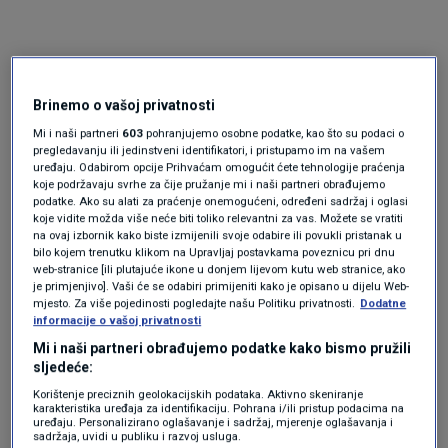
Brinemo o vašoj privatnosti
Mi i naši partneri
603
pohranjujemo osobne podatke, kao što su podaci o
pregledavanju ili jedinstveni identifikatori, i pristupamo im na vašem
uređaju. Odabirom opcije Prihvaćam omogućit ćete tehnologije praćenja
koje podržavaju svrhe za čije pružanje mi i naši partneri obrađujemo
Oglas
podatke. Ako su alati za praćenje onemogućeni, određeni sadržaj i oglasi
koje vidite možda više neće biti toliko relevantni za vas. Možete se vratiti
na ovaj izbornik kako biste izmijenili svoje odabire ili povukli pristanak u
bilo kojem trenutku klikom na Upravljaj postavkama poveznicu pri dnu
web-stranice [ili plutajuće ikone u donjem lijevom kutu web stranice, ako
je primjenjivo]. Vaši će se odabiri primijeniti kako je opisano u dijelu Web-
mjesto. Za više pojedinosti pogledajte našu Politiku privatnosti.
Dodatne
informacije o vašoj privatnosti
Mi i naši partneri obrađujemo podatke kako bismo pružili
sljedeće:
Korištenje preciznih geolokacijskih podataka. Aktivno skeniranje
karakteristika uređaja za identifikaciju. Pohrana i/ili pristup podacima na
uređaju. Personalizirano oglašavanje i sadržaj, mjerenje oglašavanja i
sadržaja, uvidi u publiku i razvoj usluga.
Oglas