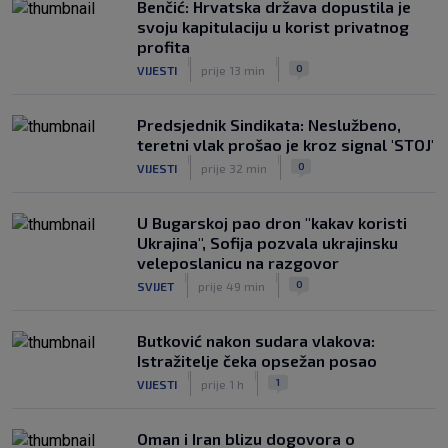
Benčić: Hrvatska država dopustila je
Modrić se vraća u formu: U porazu
svoju kapitulaciju u korist privatnog
Milana protiv Chelseaja dobio veću
profita
minutažu
|
|
0
VIJESTI
prije 13 min
|
SK
prije 4 h
Predsjednik Sindikata: Neslužbeno,
teretni vlak prošao je kroz signal 'STOJ'
|
|
0
VIJESTI
prije 32 min
U Bugarskoj pao dron "kakav koristi
Ukrajina", Sofija pozvala ukrajinsku
veleposlanicu na razgovor
|
|
0
SVIJET
prije 49 min
Butković nakon sudara vlakova:
Istražitelje čeka opsežan posao
|
|
1
VIJESTI
prije 1 h
Oman i Iran blizu dogovora o