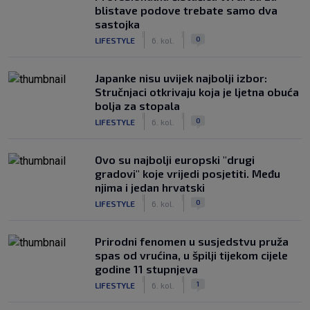
blistave podove trebate samo dva
sastojka
|
|
0
LIFESTYLE
6. kol.
Japanke nisu uvijek najbolji izbor:
Stručnjaci otkrivaju koja je ljetna obuća
bolja za stopala
|
|
0
LIFESTYLE
6. kol.
Ovo su najbolji europski "drugi
gradovi" koje vrijedi posjetiti. Među
njima i jedan hrvatski
|
|
0
LIFESTYLE
6. kol.
Prirodni fenomen u susjedstvu pruža
spas od vrućina, u špilji tijekom cijele
godine 11 stupnjeva
|
|
1
LIFESTYLE
6. kol.