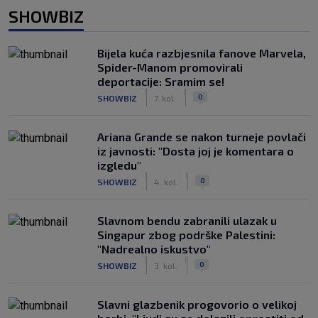
SHOWBIZ
Bijela kuća razbjesnila fanove Marvela,
Spider-Manom promovirali
deportacije: Sramim se!
|
|
0
SHOWBIZ
7. kol.
Ariana Grande se nakon turneje povlači
iz javnosti: "Dosta joj je komentara o
izgledu"
|
|
0
SHOWBIZ
4. kol.
Slavnom bendu zabranili ulazak u
Singapur zbog podrške Palestini:
"Nadrealno iskustvo"
|
|
0
SHOWBIZ
3. kol.
Slavni glazbenik progovorio o velikoj