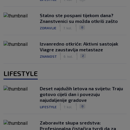
Stalno ste pospani tijekom dana?
Znanstvenici su možda otkrili zašto
|
|
0
ZDRAVLJE
7. kol.
Izvanredno otkriće: Aktivni sastojak
Viagre zaustavlja metastaze
|
|
2
ZNANOST
6. kol.
LIFESTYLE
Deset najdužih letova na svijetu: Traju
gotovo cijeli dan i povezuju
najudaljenije gradove
|
|
0
LIFESTYLE
7. kol.
Zaboravite skupa sredstva:
Profesionalna čistačica tvrdi da za