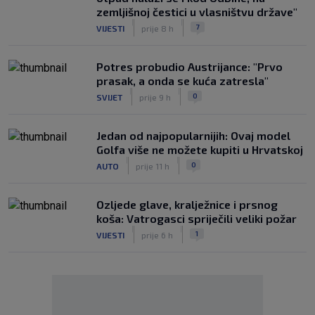
zemljišnoj čestici u vlasništvu države"
|
|
7
VIJESTI
prije 8 h
Potres probudio Austrijance: "Prvo
prasak, a onda se kuća zatresla"
|
|
0
SVIJET
prije 9 h
Jedan od najpopularnijih: Ovaj model
Golfa više ne možete kupiti u Hrvatskoj
|
|
0
AUTO
prije 11 h
Ozljede glave, kralježnice i prsnog
koša: Vatrogasci spriječili veliki požar
|
|
1
VIJESTI
prije 6 h