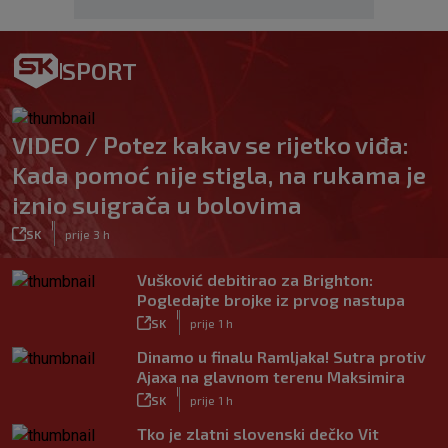
SPORT
VIDEO / Potez kakav se rijetko viđa:
Kada pomoć nije stigla, na rukama je
iznio suigrača u bolovima
|
SK
prije 3 h
Vušković debitirao za Brighton:
Pogledajte brojke iz prvog nastupa
|
SK
prije 1 h
Dinamo u finalu Ramljaka! Sutra protiv
Ajaxa na glavnom terenu Maksimira
|
SK
prije 1 h
Tko je zlatni slovenski dečko Vit