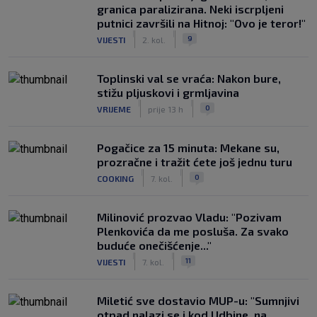
granica paralizirana. Neki iscrpljeni
putnici završili na Hitnoj: "Ovo je teror!"
|
|
9
VIJESTI
2. kol.
Toplinski val se vraća: Nakon bure,
stižu pljuskovi i grmljavina
|
|
0
VRIJEME
prije 13 h
Pogačice za 15 minuta: Mekane su,
prozračne i tražit ćete još jednu turu
|
|
0
COOKING
7. kol.
Milinović prozvao Vladu: "Pozivam
Plenkovića da me posluša. Za svako
buduće onečišćenje..."
|
|
11
VIJESTI
7. kol.
Miletić sve dostavio MUP-u: "Sumnjivi
otpad nalazi se i kod Udbine, na