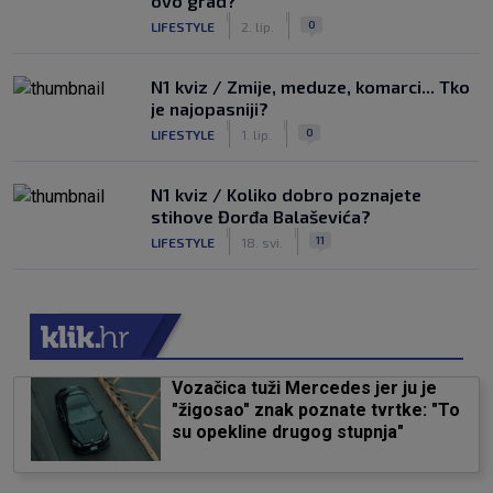
ovo grad?
|
|
0
LIFESTYLE
2. lip.
N1 kviz / Zmije, meduze, komarci... Tko
je najopasniji?
|
|
0
LIFESTYLE
1. lip.
N1 kviz / Koliko dobro poznajete
stihove Đorđa Balaševića?
|
|
11
LIFESTYLE
18. svi.
Vozačica tuži Mercedes jer ju je
"žigosao" znak poznate tvrtke: "To
su opekline drugog stupnja"