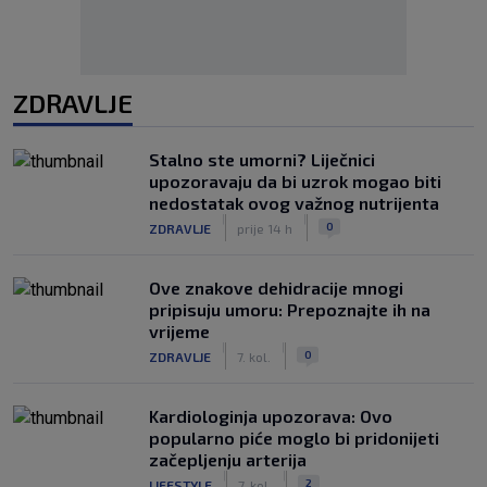
ZDRAVLJE
Stalno ste umorni? Liječnici
upozoravaju da bi uzrok mogao biti
nedostatak ovog važnog nutrijenta
|
|
0
ZDRAVLJE
prije 14 h
Ove znakove dehidracije mnogi
pripisuju umoru: Prepoznajte ih na
vrijeme
|
|
0
ZDRAVLJE
7. kol.
Kardiologinja upozorava: Ovo
popularno piće moglo bi pridonijeti
začepljenju arterija
|
|
2
LIFESTYLE
7. kol.