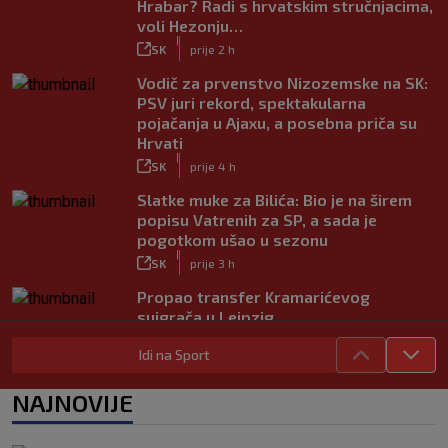
Hrabar? Radi s hrvatskim stručnjacima,
voli Hezonju…
|
SK
prije 2 h
Vodič za prvenstvo Nizozemske na SK:
PSV juri rekord, spektakularna
pojačanja u Ajaxu, a posebna priča su
Hrvati
|
SK
prije 4 h
Slatke muke za Bilića: Bio je na širem
popisu Vatrenih za SP, a sada je
pogotkom ušao u sezonu
|
SK
prije 3 h
Propao transfer Kramarićevog
suigrača u Leipzig
|
SK
prije 2 h
Idi na Sport
Dinamov (potencijalni) suparnik u play-
offu Lige prvaka do pobjede u
NAJNOVIJE
dramatičnoj završnici
|
SK
prije 2 h