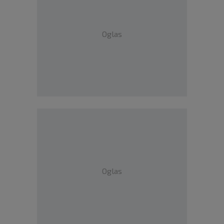
Oglas
Oglas