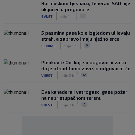
Hormuškom tjesnacu, Teheran: SAD nije
uključen u pregovore
|
|
1
SVIJET
prije 1 h
5 pasmina pasa koje izgledom ulijevaju
strah, a zapravo imaju nježno srce
|
|
0
LJUBIMCI
prije 1 h
Plenković: Oni koji su odgovorni za to
da je otpad tamo završio odgovarat će
|
|
12
VIJESTI
prije 2 h
Dva kanadera i vatrogasci gase požar
na nepristupačnom terenu
|
|
0
VIJESTI
prije 2 h