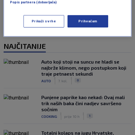
Popis partnera (dobavljača)
Prikaži svrhe
Prihvaćam
NAJČITANIJE
Auto koji stoji na suncu ne hladi se
najbrže klimom, nego postupkom koji
traje petnaest sekundi
|
|
0
AUTO
7. kol.
Punjene paprike kao nekad: Ovaj mali
trik naših baka čini nadjev savršeno
sočnim
|
|
1
COOKING
prije 10 h
Totalni kolaps na jugu Hrvatske,