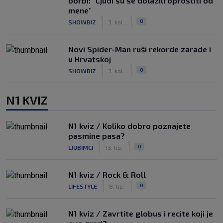
borbi: "Ljudi su se dolazili oprostiti od
mene"
|
|
0
SHOWBIZ
3. kol.
Novi Spider-Man ruši rekorde zarade i
u Hrvatskoj
|
|
0
SHOWBIZ
3. kol.
N1 KVIZ
N1 kviz / Koliko dobro poznajete
pasmine pasa?
|
|
0
LJUBIMCI
13. lip.
N1 kviz / Rock & Roll
|
|
0
LIFESTYLE
8. lip.
N1 kviz / Zavrtite globus i recite koji je