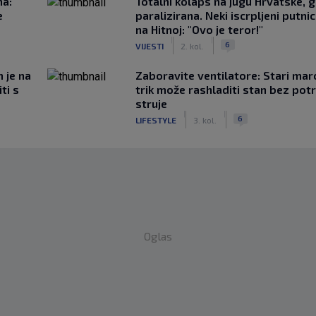
na:
Totalni kolaps na jugu Hrvatske, g
e
paralizirana. Neki iscrpljeni putnici
na Hitnoj: "Ovo je teror!"
|
|
6
VIJESTI
2. kol.
m je na
Zaboravite ventilatore: Stari mar
ti s
trik može rashladiti stan bez pot
struje
|
|
6
LIFESTYLE
3. kol.
Oglas