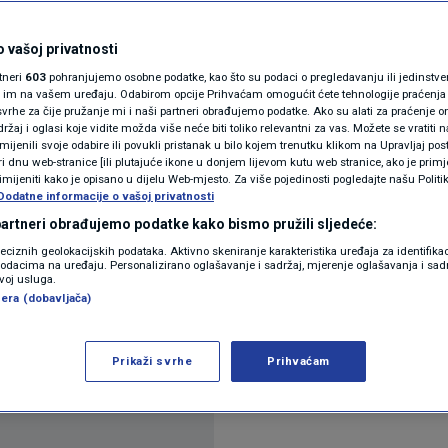
N1(DIS)INFO
zija ismijavala
KLIMATSKE PROMJENE
 vašoj privatnosti
rtneri
603
pohranjujemo osobne podatke, kao što su podaci o pregledavanju ili jedinstveni 
odgovorile
FOTO
o im na vašem uređaju. Odabirom opcije Prihvaćam omogućit ćete tehnologije praćenja
vrhe za čije pružanje mi i naši partneri obrađujemo podatke. Ako su alati za praćenje
žaj i oglasi koje vidite možda više neće biti toliko relevantni za vas. Možete se vratiti n
VIDEO
zmijenili svoje odabire ili povukli pristanak u bilo kojem trenutku klikom na Upravljaj p
tara
i dnu web-stranice [ili plutajuće ikone u donjem lijevom kutu web stranice, ako je primje
rimijeniti kako je opisano u dijelu Web-mjesto. Za više pojedinosti pogledajte našu Politi
Dodatne informacije o vašoj privatnosti
 partneri obrađujemo podatke kako bismo pružili sljedeće:
reciznih geolokacijskih podataka. Aktivno skeniranje karakteristika uređaja za identifika
p podacima na uređaju. Personalizirano oglašavanje i sadržaj, mjerenje oglašavanja i sadr
zvoj usluga.
era (dobavljača)
radiotelevizije za vrijeme nastupa u prvom polufina
Prikaži svrhe
Prihvaćam