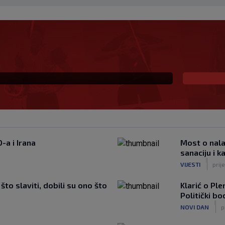
 Litvu? Livaja se čini
-a i Irana
Most o nala
sanaciju i 
|
VIJESTI
prij
 što slaviti, dobili su ono što
Klarić o Ple
Politički b
|
NOVI DAN
p