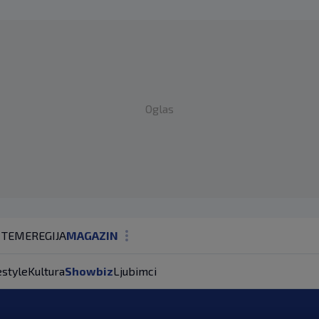
Oglas
 TEME
REGIJA
MAGAZIN
N1 KOMENTAR
estyle
Kultura
Showbiz
Ljubimci
KOLUMNE