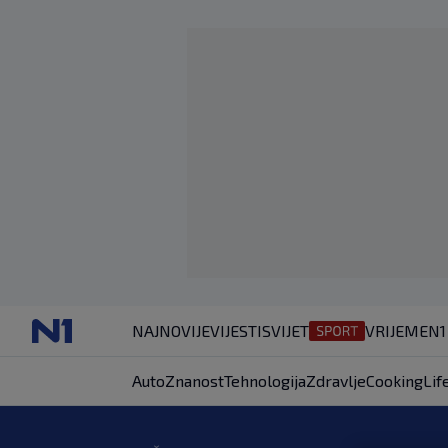
NAJNOVIJE
VIJESTI
SVIJET
VRIJEME
N1
Auto
Znanost
Tehnologija
Zdravlje
Cooking
Lif