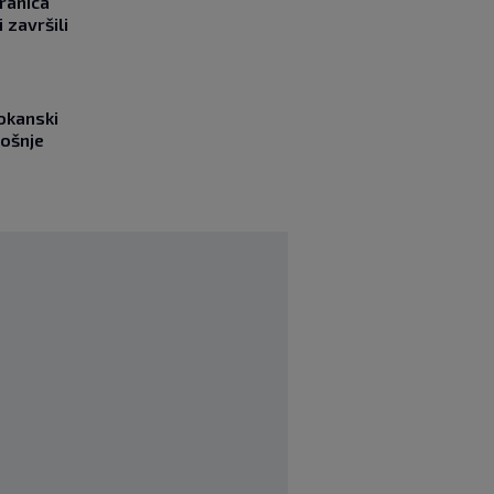
ranica
 završili
okanski
rošnje