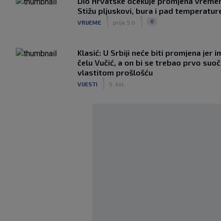
Dio Hrvatske očekuje promjena vreme
Stižu pljuskovi, bura i pad temperatur
|
|
0
VRIJEME
prije 5 h
Klasić: U Srbiji neće biti promjena jer i
čelu Vučić, a on bi se trebao prvo suoči
vlastitom prošlošću
|
VIJESTI
5. kol.