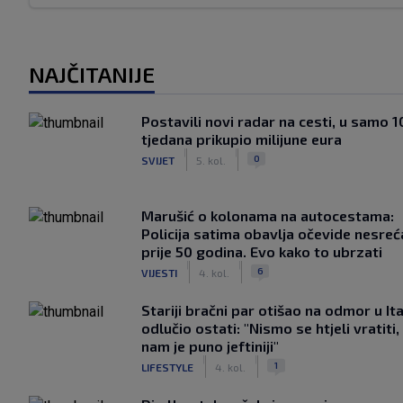
NAJČITANIJE
Postavili novi radar na cesti, u samo 1
tjedana prikupio milijune eura
|
|
0
SVIJET
5. kol.
Marušić o kolonama na autocestama:
Policija satima obavlja očevide nesreć
prije 50 godina. Evo kako to ubrzati
|
|
6
VIJESTI
4. kol.
Stariji bračni par otišao na odmor u Ital
odlučio ostati: "Nismo se htjeli vratiti,
nam je puno jeftiniji"
|
|
1
LIFESTYLE
4. kol.