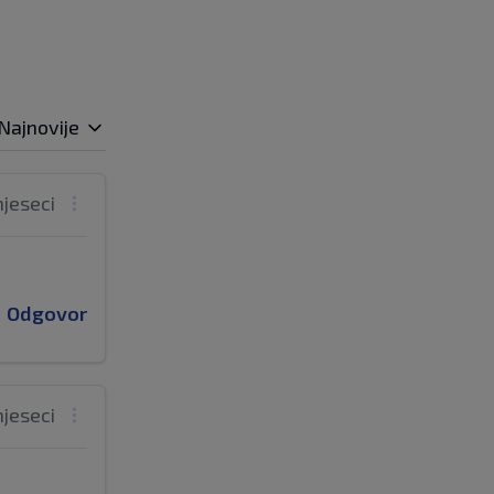
Najnovije
mjeseci
Odgovor
mjeseci