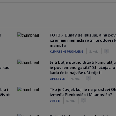
0
FOTO / Dunav se isušuje, a na pov
izranjaju njemački ratni brodovi i 
mamuta
|
|
1
KLIMATSKE PROMJENE
5. kol.
Je li bolje stalno držati klimu uklj
a kao
je povremeno gasiti? Stručnjaci o
kada ćete najviše uštedjeti
|
|
0
LIFESTYLE
4. kol.
iju i
Tko je čovjek koji je na proslavi Ol
 život
između Plenkovića i Milanovića?
|
|
3
VIJESTI
5. kol.