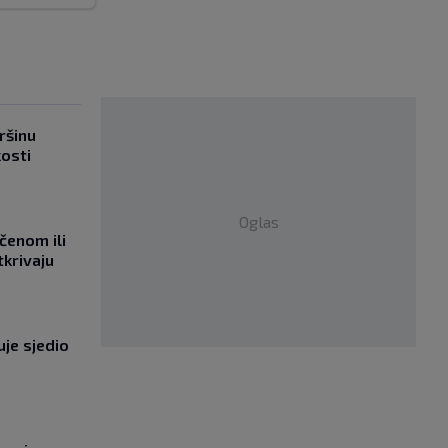
ršinu
kosti
Oglas
učenom ili
tkrivaju
uje sjedio