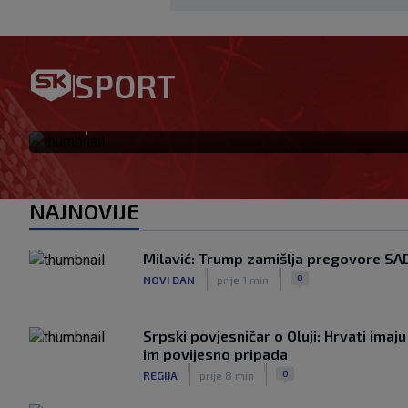
Garcia odabrao početnih 11 za
SPORT
se vraća na klupu
|
SK
prije 3 h
NAJNOVIJE
Milavić: Trump zamišlja pregovore SAD
|
|
0
NOVI DAN
prije 1 min
Srpski povjesničar o Oluji: Hrvati imaju
im povijesno pripada
|
|
0
REGIJA
prije 8 min