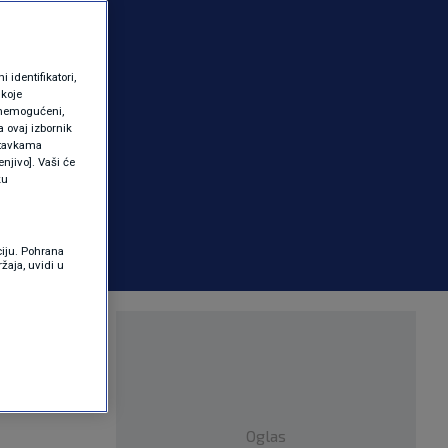
identifikatori,
 koje
 onemogućeni,
a ovaj izbornik
ostavkama
njivo]. Vaši će
ku
ciju. Pohrana
žaja, uvidi u
lu
Oglas