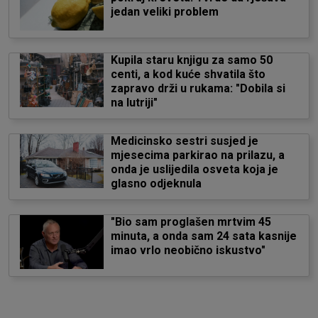
jedan veliki problem
Kupila staru knjigu za samo 50
centi, a kod kuće shvatila što
zapravo drži u rukama: "Dobila si
na lutriji"
Medicinsko sestri susjed je
mjesecima parkirao na prilazu, a
onda je uslijedila osveta koja je
glasno odjeknula
"Bio sam proglašen mrtvim 45
minuta, a onda sam 24 sata kasnije
imao vrlo neobično iskustvo"