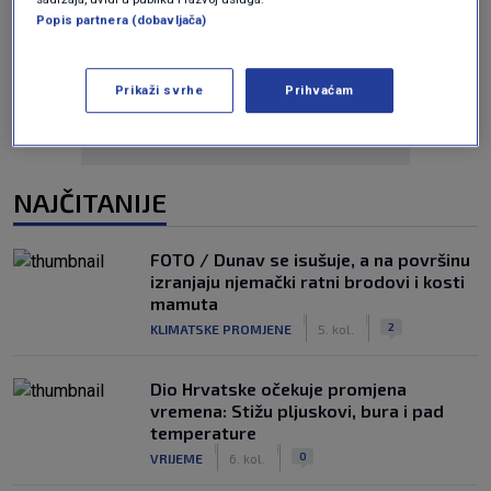
Popis partnera (dobavljača)
Oglas
Prikaži svrhe
Prihvaćam
NAJČITANIJE
FOTO / Dunav se isušuje, a na površinu
izranjaju njemački ratni brodovi i kosti
mamuta
|
|
2
KLIMATSKE PROMJENE
5. kol.
Dio Hrvatske očekuje promjena
vremena: Stižu pljuskovi, bura i pad
temperature
|
|
0
VRIJEME
6. kol.