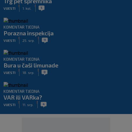
Trg pet spremnika
|
|
5
VIJESTI
1. kol.
KOMENTAR TJEDNA
Porazna inspekcija
|
|
11
VIJESTI
25. srp.
KOMENTAR TJEDNA
Bura u čaši limunade
|
|
0
VIJESTI
18. srp.
KOMENTAR TJEDNA
VAR ili VARka?
|
|
4
VIJESTI
11. srp.