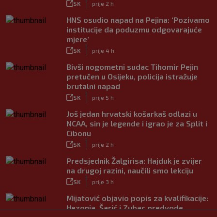
SK
prije 2 h
HNS osudio napad na Pejina: ‘Pozivamo
institucije da poduzmu odgovarajuće
mjere’
|
SK
prije 4 h
Bivši nogometni sudac Tihomir Pejin
pretučen u Osijeku, policija istražuje
brutalni napad
|
SK
prije 5 h
Još jedan hrvatski košarkaš odlazi u
NCAA, sin je legende i igrao je za Split i
Cibonu
|
SK
prije 2 h
Predsjednik Žalgirisa: Hajduk je zvijer
na drugoj razini, naučili smo lekciju
|
SK
prije 3 h
Mijatović objavio popis za kvalifikacije:
Hezonja, Šarić i Zubac predvode