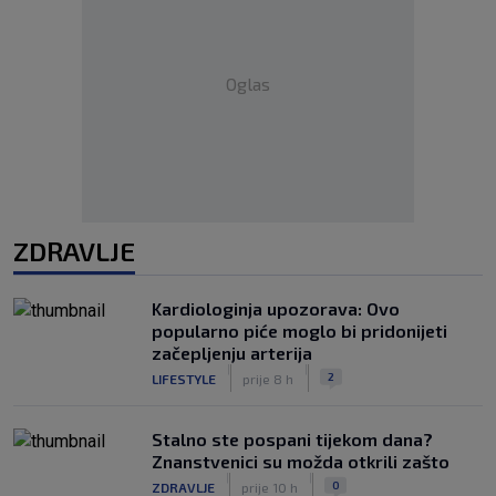
Oglas
ZDRAVLJE
Kardiologinja upozorava: Ovo
popularno piće moglo bi pridonijeti
začepljenju arterija
|
|
2
LIFESTYLE
prije 8 h
Stalno ste pospani tijekom dana?
Znanstvenici su možda otkrili zašto
|
|
0
ZDRAVLJE
prije 10 h