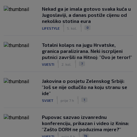
Nekad ga je imala gotovo svaka kuća u
Jugoslaviji, a danas postiže cijenu od
nekoliko stotina eura
|
|
0
LIFESTYLE
5. kol.
Totalni kolaps na jugu Hrvatske,
granica paralizirana. Neki iscrpljeni
putnici završili na Hitnoj: "Ovo je teror!"
|
|
7
VIJESTI
2. kol.
Jakovina o posjetu Zelenskog Srbiji:
"Još se nije odlučilo na koju stranu se
ide"
|
|
1
SVIJET
prije 7 h
Pupovac sazvao izvanrednu
konferenciju, prikazan i video iz Knina:
"Zašto DORH ne poduzima mjere?"
|
|
14
VIJESTI
prije 6 h