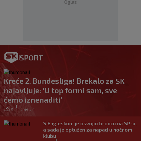
Oglas
SPORT
Kreće 2. Bundesliga! Brekalo za SK
najavljuje: ‘U top formi sam, sve
ćemo iznenaditi’
|
SK
prije 3 h
S Engleskom je osvojio broncu na SP-u,
a sada je optužen za napad u noćnom
klubu
|