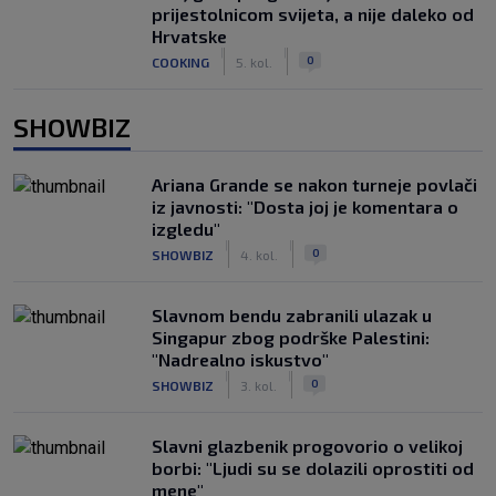
prijestolnicom svijeta, a nije daleko od
Hrvatske
|
|
0
COOKING
5. kol.
SHOWBIZ
Ariana Grande se nakon turneje povlači
iz javnosti: "Dosta joj je komentara o
izgledu"
|
|
0
SHOWBIZ
4. kol.
Slavnom bendu zabranili ulazak u
Singapur zbog podrške Palestini:
"Nadrealno iskustvo"
|
|
0
SHOWBIZ
3. kol.
Slavni glazbenik progovorio o velikoj
borbi: "Ljudi su se dolazili oprostiti od
mene"