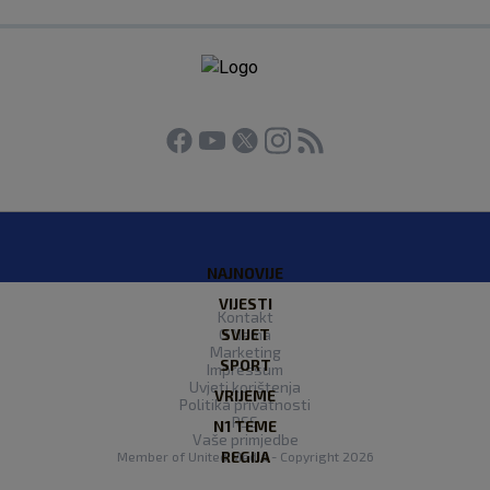
NAJNOVIJE
VIJESTI
Kontakt
O Nama
SVIJET
Marketing
SPORT
Impressum
Uvjeti korištenja
VRIJEME
Politika privatnosti
RSS
N1 TEME
Vaše primjedbe
REGIJA
Member of
United Media
- Copyright 2026