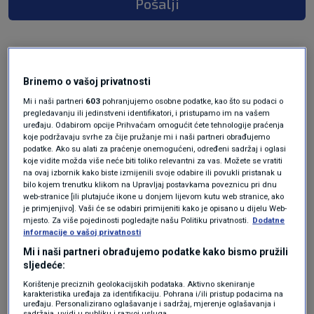
Pošalji
Brinemo o vašoj privatnosti
Mi i naši partneri
603
pohranjujemo osobne podatke, kao što su podaci o
pregledavanju ili jedinstveni identifikatori, i pristupamo im na vašem
uređaju. Odabirom opcije Prihvaćam omogućit ćete tehnologije praćenja
koje podržavaju svrhe za čije pružanje mi i naši partneri obrađujemo
podatke. Ako su alati za praćenje onemogućeni, određeni sadržaj i oglasi
Oglas
koje vidite možda više neće biti toliko relevantni za vas. Možete se vratiti
na ovaj izbornik kako biste izmijenili svoje odabire ili povukli pristanak u
bilo kojem trenutku klikom na Upravljaj postavkama poveznicu pri dnu
web-stranice [ili plutajuće ikone u donjem lijevom kutu web stranice, ako
je primjenjivo]. Vaši će se odabiri primijeniti kako je opisano u dijelu Web-
mjesto. Za više pojedinosti pogledajte našu Politiku privatnosti.
Dodatne
informacije o vašoj privatnosti
Mi i naši partneri obrađujemo podatke kako bismo pružili
sljedeće:
Korištenje preciznih geolokacijskih podataka. Aktivno skeniranje
karakteristika uređaja za identifikaciju. Pohrana i/ili pristup podacima na
uređaju. Personalizirano oglašavanje i sadržaj, mjerenje oglašavanja i
sadržaja, uvidi u publiku i razvoj usluga.