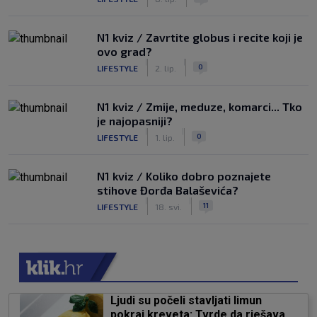
N1 kviz / Zavrtite globus i recite koji je
ovo grad?
|
|
0
LIFESTYLE
2. lip.
N1 kviz / Zmije, meduze, komarci... Tko
je najopasniji?
|
|
0
LIFESTYLE
1. lip.
N1 kviz / Koliko dobro poznajete
stihove Đorđa Balaševića?
|
|
11
LIFESTYLE
18. svi.
Ljudi su počeli stavljati limun
pokraj kreveta: Tvrde da rješava