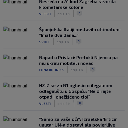
Nesreća na A1 kod Zagreba stvorila
kilometarske kolone
|
|
0
VIJESTI
prije 1 h
Španjolska Italiji postavila ultimatum:
"Imate dva dana..."
|
|
0
SVIJET
prije 1 h
Napad u Privlaci: Pretukli Nijemca pa
mu ukrali mobitel i novac
|
|
0
CRNA KRONIKA
prije 1 h
HZJZ se za N1 oglasio o ilegalnom
odlagalištu u Gospiću: "Ne dirajte
otpad i onečišćeno tlo!"
|
|
0
VIJESTI
prije 2 h
"Samo za vaše oči“: Izraelska 'krtica'
unutar UN-a dostavljala povjerljive