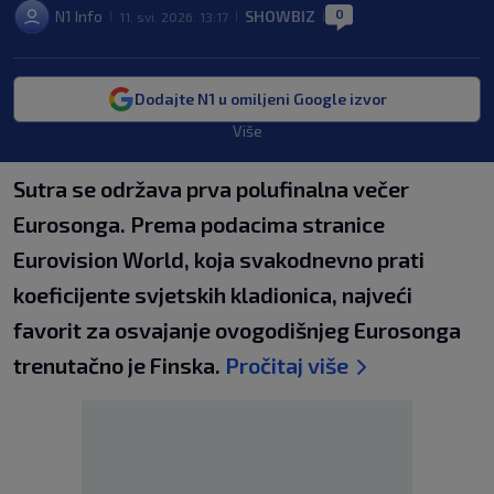
0
N1 Info
SHOWBIZ
11. svi. 2026. 13:17
|
|
|
Dodajte N1 u omiljeni Google izvor
Više
Sutra se održava prva polufinalna večer
Eurosonga. Prema podacima stranice
Eurovision World, koja svakodnevno prati
koeficijente svjetskih kladionica, najveći
favorit za osvajanje ovogodišnjeg Eurosonga
trenutačno je Finska.
Pročitaj više