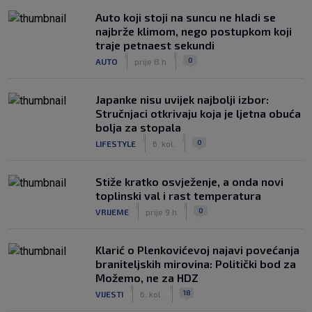
Auto koji stoji na suncu ne hladi se
najbrže klimom, nego postupkom koji
traje petnaest sekundi
|
|
0
AUTO
prije 8 h
Japanke nisu uvijek najbolji izbor:
Stručnjaci otkrivaju koja je ljetna obuća
bolja za stopala
|
|
0
LIFESTYLE
6. kol.
Stiže kratko osvježenje, a onda novi
toplinski val i rast temperatura
|
|
0
VRIJEME
prije 9 h
Klarić o Plenkovićevoj najavi povećanja
braniteljskih mirovina: Politički bod za
Možemo, ne za HDZ
|
|
18
VIJESTI
6. kol.