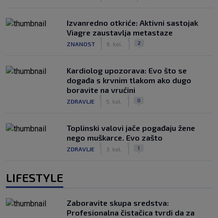
Izvanredno otkriće: Aktivni sastojak
Viagre zaustavlja metastaze
|
|
2
ZNANOST
6. kol.
Kardiolog upozorava: Evo što se
događa s krvnim tlakom ako dugo
boravite na vrućini
|
|
0
ZDRAVLJE
5. kol.
Toplinski valovi jače pogađaju žene
nego muškarce. Evo zašto
|
|
1
ZDRAVLJE
3. kol.
LIFESTYLE
Zaboravite skupa sredstva:
Profesionalna čistačica tvrdi da za