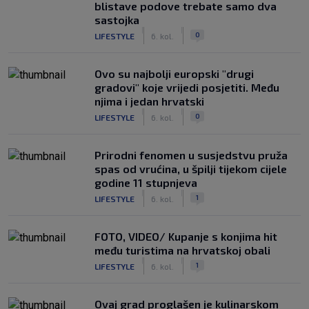
blistave podove trebate samo dva
sastojka
|
|
0
LIFESTYLE
6. kol.
Ovo su najbolji europski "drugi
gradovi" koje vrijedi posjetiti. Među
njima i jedan hrvatski
|
|
0
LIFESTYLE
6. kol.
Prirodni fenomen u susjedstvu pruža
spas od vrućina, u špilji tijekom cijele
godine 11 stupnjeva
|
|
1
LIFESTYLE
6. kol.
FOTO, VIDEO/ Kupanje s konjima hit
među turistima na hrvatskoj obali
|
|
1
LIFESTYLE
6. kol.
Ovaj grad proglašen je kulinarskom