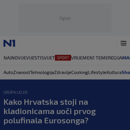
Oglas
NAJNOVIJE
VIJESTI
SVIJET
VRIJEME
N1 TEME
REGIJA
MA
Auto
Znanost
Tehnologija
Zdravlje
Cooking
Lifestyle
Kultura
Sh
GRUPA LELEK
Kako Hrvatska stoji na
kladionicama uoči prvog
polufinala Eurosonga?