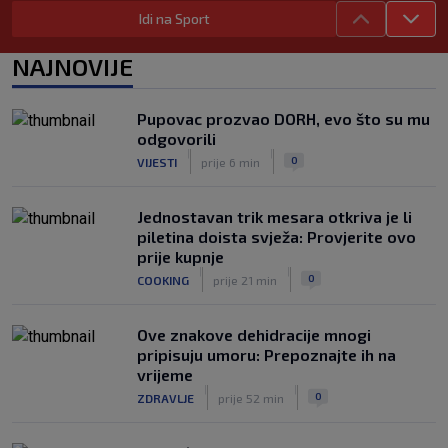
Hrvatsku
Idi na Sport
|
SK
prije 4 h
Benfica ponovno želi Šutala?
NAJNOVIJE
Portugalci tvrde da je hrvatski stoper
među glavnim željama
|
Pupovac prozvao DORH, evo što su mu
SK
prije 6 h
odgovorili
Znate li kad je Hajduk u Europi zadnji
|
|
0
VIJESTI
prije 6 min
put dao pet golova? Igrali su Vlašić i
Balić, a trener je bio Burić
|
Jednostavan trik mesara otkriva je li
SK
prije 8 h
piletina doista svježa: Provjerite ovo
prije kupnje
|
|
0
COOKING
prije 21 min
Ove znakove dehidracije mnogi
pripisuju umoru: Prepoznajte ih na
vrijeme
|
|
0
ZDRAVLJE
prije 52 min