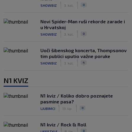
|
|
0
SHOWBIZ
3. kol.
Novi Spider-Man ruši rekorde zarade i
u Hrvatskoj
|
|
0
SHOWBIZ
3. kol.
Uoči šibenskog koncerta, Thompsonov
tim publici uputio važne poruke
|
|
4
SHOWBIZ
3. kol.
N1 KVIZ
N1 kviz / Koliko dobro poznajete
pasmine pasa?
|
|
0
LJUBIMCI
13. lip.
N1 kviz / Rock & Roll
|
|
0
LIFESTYLE
8. lip.