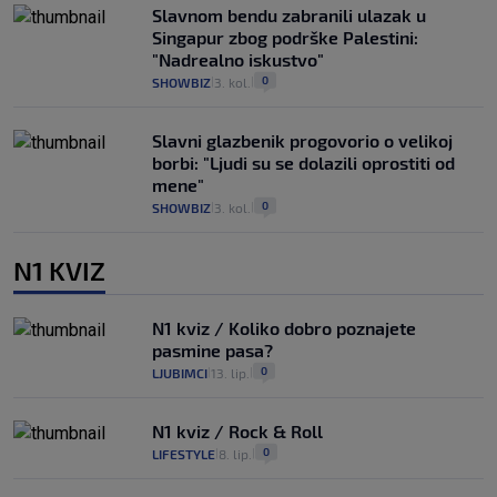
Slavnom bendu zabranili ulazak u
Singapur zbog podrške Palestini:
"Nadrealno iskustvo"
0
SHOWBIZ
3. kol.
|
|
Slavni glazbenik progovorio o velikoj
borbi: "Ljudi su se dolazili oprostiti od
mene"
0
SHOWBIZ
3. kol.
|
|
N1 KVIZ
N1 kviz / Koliko dobro poznajete
pasmine pasa?
0
LJUBIMCI
13. lip.
|
|
N1 kviz / Rock & Roll
0
LIFESTYLE
8. lip.
|
|