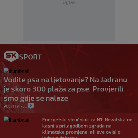
Oglas
SPORT
Vodite psa na ljetovanje? Na Jadranu
je skoro 300 plaža za pse. Provjerili
smo gdje se nalaze
0
VIJESTI
9. kol.
|
|
Energetski stručnjak za N1: Hrvatska ne
kasni s prilagodbom zgrada na
klimatske promjene, ali sve ovisi o
jednom faktoru