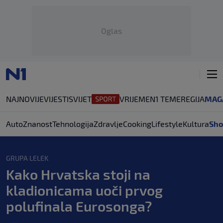
Oglas
NAJNOVIJE
VIJESTI
SVIJET
VRIJEME
N1 TEME
REGIJA
MAG
Auto
Znanost
Tehnologija
Zdravlje
Cooking
Lifestyle
Kultura
Sho
GRUPA LELEK
Kako Hrvatska stoji na
kladionicama uoči prvog
polufinala Eurosonga?