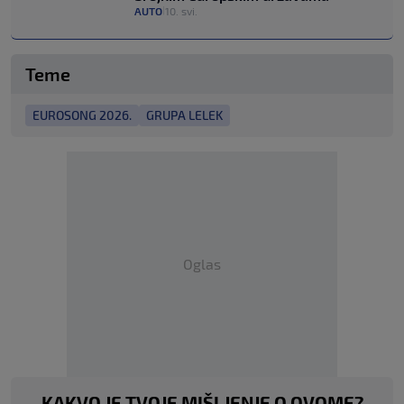
AUTO
10. svi.
|
Teme
EUROSONG 2026.
GRUPA LELEK
Oglas
KAKVO JE TVOJE MIŠLJENJE O OVOME?