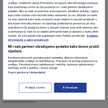
Izrael, Malta, Rumunjska te Italija, dok je
uređaju. Odabirom opcije Prihvaćam omogućit ćete tehnologije praćenja
koje podržavaju svrhe za čije pružanje mi i naši partneri obrađujemo
Švedska trenutačno deseta.
podatke. Ako su alati za praćenje onemogućeni, određeni sadržaj i oglasi
koje vidite možda više neće biti toliko relevantni za vas. Možete se vratiti
na ovaj izbornik kako biste izmijenili svoje odabire ili povukli pristanak u
bilo kojem trenutku klikom na Upravljaj postavkama poveznicu pri dnu
web-stranice [ili plutajuće ikone u donjem lijevom kutu web stranice, ako
je primjenjivo]. Vaši će se odabiri primijeniti kako je opisano u dijelu Web-
mjesto. Za više pojedinosti pogledajte našu Politiku privatnosti.
Dodatne
informacije o vašoj privatnosti
Mi i naši partneri obrađujemo podatke kako bismo pružili
sljedeće:
Korištenje preciznih geolokacijskih podataka. Aktivno skeniranje
karakteristika uređaja za identifikaciju. Pohrana i/ili pristup podacima na
uređaju. Personalizirano oglašavanje i sadržaj, mjerenje oglašavanja i
sadržaja, uvidi u publiku i razvoj usluga.
Popis partnera (dobavljača)
Prikaži svrhe
Prihvaćam
Eurovisionworld.com