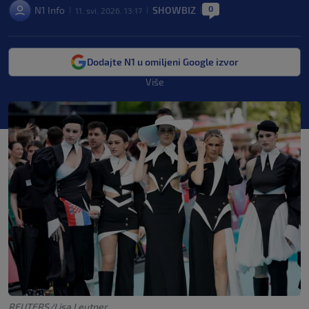
0
N1 Info
SHOWBIZ
11. svi. 2026. 13:17
|
|
|
Dodajte N1 u omiljeni Google izvor
Više
REUTERS/Lisa Leutner