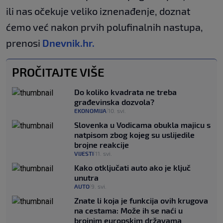
ili nas očekuje veliko iznenađenje, doznat
ćemo već nakon prvih polufinalnih nastupa,
prenosi
Dnevnik.hr.
PROČITAJTE VIŠE
Do koliko kvadrata ne treba
građevinska dozvola?
EKONOMIJA
10. svi.
|
Slovenka u Vodicama obukla majicu s
natpisom zbog kojeg su uslijedile
brojne reakcije
VIJESTI
11. svi.
|
Kako otključati auto ako je ključ
unutra
AUTO
9. svi.
|
Znate li koja je funkcija ovih krugova
na cestama: Može ih se naći u
brojnim europskim državama