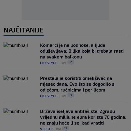
NAJČITANIJE
Komarci je ne podnose, a ljude
oduševljava: Biljka koja bi trebala rasti
na svakom balkonu
2
LIFESTYLE
9. kol.
|
|
Prestala je koristiti omekšivač na
mjesec dana. Evo što se dogodilo s
odjećom, ručnicima i perilicom
3
LIFESTYLE
9. kol.
|
|
Država iseljava antifašiste: Zgradu
vrijednu milijune eura koriste 70 godina,
ne znaju hoće li se ikad vratiti
12
VIJESTI
9. kol.
|
|