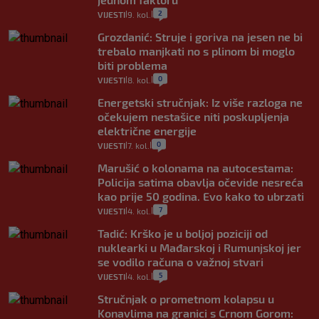
2
VIJESTI
9. kol.
|
|
Grozdanić: Struje i goriva na jesen ne bi
trebalo manjkati no s plinom bi moglo
biti problema
0
VIJESTI
8. kol.
|
|
Energetski stručnjak: Iz više razloga ne
očekujem nestašice niti poskupljenja
električne energije
0
VIJESTI
7. kol.
|
|
Marušić o kolonama na autocestama:
Policija satima obavlja očevide nesreća
kao prije 50 godina. Evo kako to ubrzati
7
VIJESTI
4. kol.
|
|
Tadić: Krško je u boljoj poziciji od
nuklearki u Mađarskoj i Rumunjskoj jer
se vodilo računa o važnoj stvari
5
VIJESTI
4. kol.
|
|
Stručnjak o prometnom kolapsu u
Konavlima na granici s Crnom Gorom: