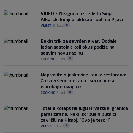
VIDEO / Nezgoda u središtu Sinja:
Alkarski konji proklizali i pali na Pijaci
8
VIJESTI
9. kol.
|
|
Bakin trik za savršen ajvar: Dodaje
jedan sastojak koji okus podiže na
sasvim novu razinu
0
COOKING
8. kol.
|
|
Napravite pljeskavice kao iz restorana:
Za savršeno mekano i sočno meso
isprobajte ovaj trik
0
COOKING
8. kol.
|
|
Totalni kolaps na jugu Hrvatske, granica
paralizirana. Neki iscrpljeni putnici
završili na Hitnoj: "Ovo je teror!"
9
VIJESTI
2. kol.
|
|