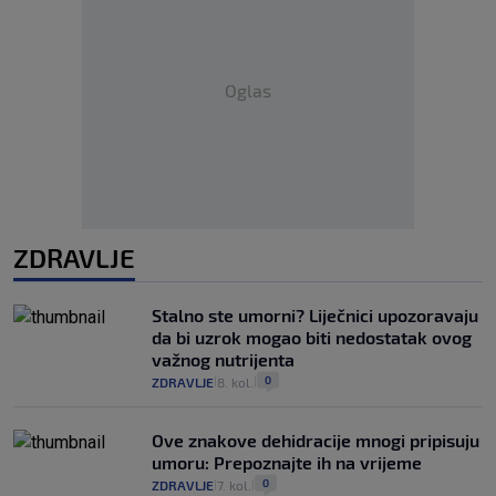
Oglas
ZDRAVLJE
Stalno ste umorni? Liječnici upozoravaju
da bi uzrok mogao biti nedostatak ovog
važnog nutrijenta
0
ZDRAVLJE
8. kol.
|
|
Ove znakove dehidracije mnogi pripisuju
umoru: Prepoznajte ih na vrijeme
0
ZDRAVLJE
7. kol.
|
|