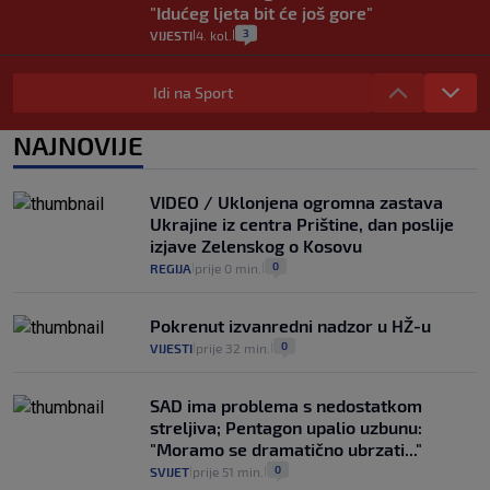
"Idućeg ljeta bit će još gore"
3
VIJESTI
4. kol.
|
|
Iz Hrvatske u Italiju može se i preko
mora. Provjerili smo brodske linije i
Idi na Sport
cijene
2
VIJESTI
3. kol.
NAJNOVIJE
|
|
Uzgajivač objasnio zašto kilogram
rajčica košta deset eura: "Nećete ih
VIDEO / Uklonjena ogromna zastava
vidjeti na akcijama u trgovinama"
Ukrajine iz centra Prištine, dan poslije
8
VIJESTI
3. kol.
|
|
izjave Zelenskog o Kosovu
0
REGIJA
prije 0 min.
|
|
Pokrenut izvanredni nadzor u HŽ-u
0
VIJESTI
prije 32 min.
|
|
SAD ima problema s nedostatkom
streljiva; Pentagon upalio uzbunu:
"Moramo se dramatično ubrzati..."
0
SVIJET
prije 51 min.
|
|