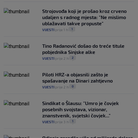
Strojovođa koji je prošao kroz crveno
udaljen s radnog mjesta: "Ne mislimo
ublažavati takve propuste"
1
VIJESTI
prije 1 h
|
|
Tino Radanović došao do treće titule
pobjednika Sinjske alke
2
VIJESTI
prije 2 h
|
|
Piloti HRZ-a objasnili zašto je
spašavanje na Dinari zahtjevno
0
VIJESTI
prije 2 h
|
|
Sindikat o Šlausu: "Umro je čovjek
posebnih svojstava, vizionar,
znanstvenik, svjetski čovjek..."
1
VIJESTI
prije 3 h
|
|
Odiseja zaradila više od milijarde dolara,