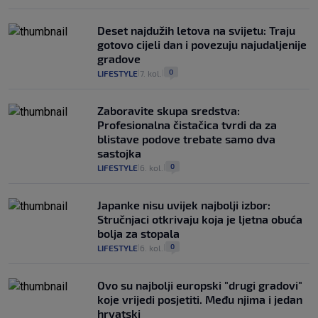
Deset najdužih letova na svijetu: Traju
gotovo cijeli dan i povezuju najudaljenije
gradove
0
LIFESTYLE
7. kol.
|
|
Zaboravite skupa sredstva:
Profesionalna čistačica tvrdi da za
blistave podove trebate samo dva
sastojka
0
LIFESTYLE
6. kol.
|
|
Japanke nisu uvijek najbolji izbor:
Stručnjaci otkrivaju koja je ljetna obuća
bolja za stopala
0
LIFESTYLE
6. kol.
|
|
Ovo su najbolji europski "drugi gradovi"
koje vrijedi posjetiti. Među njima i jedan
hrvatski