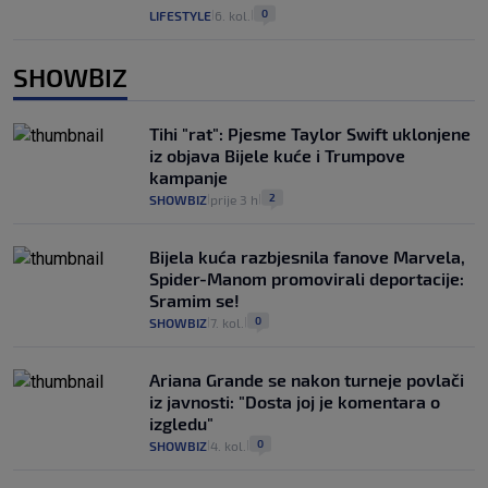
0
LIFESTYLE
6. kol.
|
|
SHOWBIZ
Tihi "rat": Pjesme Taylor Swift uklonjene
iz objava Bijele kuće i Trumpove
kampanje
2
SHOWBIZ
prije 3 h
|
|
Bijela kuća razbjesnila fanove Marvela,
Spider-Manom promovirali deportacije:
Sramim se!
0
SHOWBIZ
7. kol.
|
|
Ariana Grande se nakon turneje povlači
iz javnosti: "Dosta joj je komentara o
izgledu"
0
SHOWBIZ
4. kol.
|
|