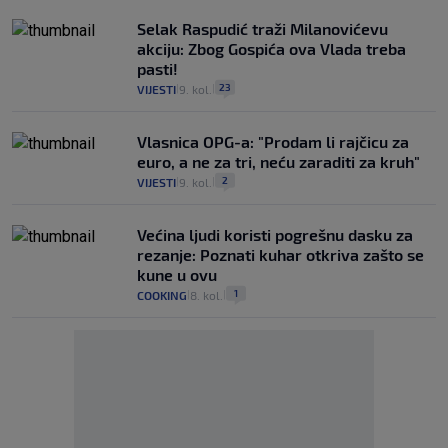
Selak Raspudić traži Milanovićevu
akciju: Zbog Gospića ova Vlada treba
pasti!
23
VIJESTI
9. kol.
|
|
Vlasnica OPG-a: "Prodam li rajčicu za
euro, a ne za tri, neću zaraditi za kruh"
2
VIJESTI
9. kol.
|
|
Većina ljudi koristi pogrešnu dasku za
rezanje: Poznati kuhar otkriva zašto se
kune u ovu
1
COOKING
8. kol.
|
|