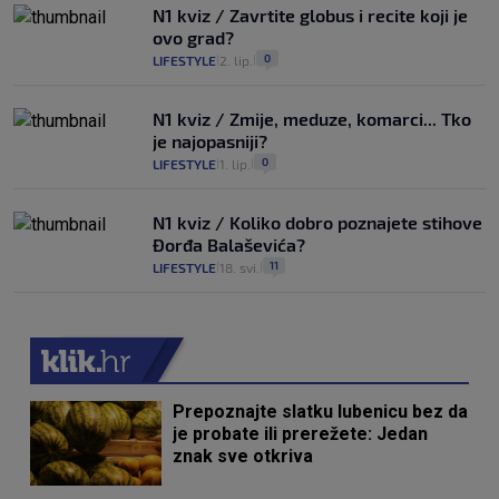
N1 kviz / Zavrtite globus i recite koji je
ovo grad?
0
LIFESTYLE
2. lip.
|
|
N1 kviz / Zmije, meduze, komarci... Tko
je najopasniji?
0
LIFESTYLE
1. lip.
|
|
N1 kviz / Koliko dobro poznajete stihove
Đorđa Balaševića?
11
LIFESTYLE
18. svi.
|
|
Prepoznajte slatku lubenicu bez da
je probate ili prerežete: Jedan
znak sve otkriva