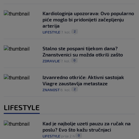
Kardiologinja upozorava: Ovo popularno
piće moglo bi pridonijeti začepljenju
arterija
2
LIFESTYLE
7. kol.
|
|
Stalno ste pospani tijekom dana?
Znanstvenici su možda otkrili zašto
0
ZDRAVLJE
7. kol.
|
|
Izvanredno otkriće: Aktivni sastojak
Viagre zaustavlja metastaze
2
ZNANOST
6. kol.
|
|
LIFESTYLE
Kad je najbolje uzeti pauzu za ručak na
poslu? Evo što kažu stručnjaci
0
LIFESTYLE
prije 2 h
|
|