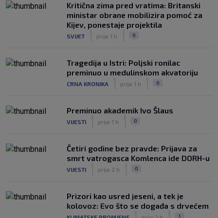
Kritična zima pred vratima: Britanski
ministar obrane mobilizira pomoć za
Kijev, ponestaje projektila
|
|
0
SVIJET
prije 1 h
Tragedija u Istri: Poljski ronilac
preminuo u medulinskom akvatoriju
|
|
0
CRNA KRONIKA
prije 1 h
Preminuo akademik Ivo Šlaus
|
|
0
VIJESTI
prije 1 h
Četiri godine bez pravde: Prijava za
smrt vatrogasca Komlenca ide DORH-u
|
|
0
VIJESTI
prije 2 h
Prizori kao usred jeseni, a tek je
kolovoz: Evo što se događa s drvećem
|
|
1
KLIMATSKE PROMJENE
prije 2 h