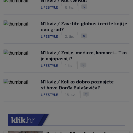
N1 kviz / Rock & Roll
|
|
0
LIFESTYLE
8. lip.
N1 kviz / Zavrtite globus i recite koji je
ovo grad?
|
|
0
LIFESTYLE
2. lip.
N1 kviz / Zmije, meduze, komarci... Tko
je najopasniji?
|
|
0
LIFESTYLE
1. lip.
N1 kviz / Koliko dobro poznajete
stihove Đorđa Balaševića?
|
|
11
LIFESTYLE
18. svi.