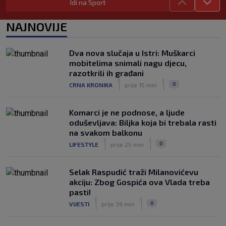
Idi na Sport
|
SK
prije 2 h
Mourinho naljutio naše susjede
NAJNOVIJE
ponižavajućim komentarom
|
SK
prije 6 h
Dva nova slučaja u Istri: Muškarci
Osijek se preporodio, Špehar poručuje:
mobitelima snimali nagu djecu,
‘Mogu se nadati Europi’
razotkrili ih građani
|
|
|
SK
prije 3 h
0
CRNA KRONIKA
prije 15 min
Komarci je ne podnose, a ljude
oduševljava: Biljka koja bi trebala rasti
na svakom balkonu
|
|
0
LIFESTYLE
prije 25 min
Selak Raspudić traži Milanovićevu
akciju: Zbog Gospića ova Vlada treba
pasti!
|
|
0
VIJESTI
prije 39 min