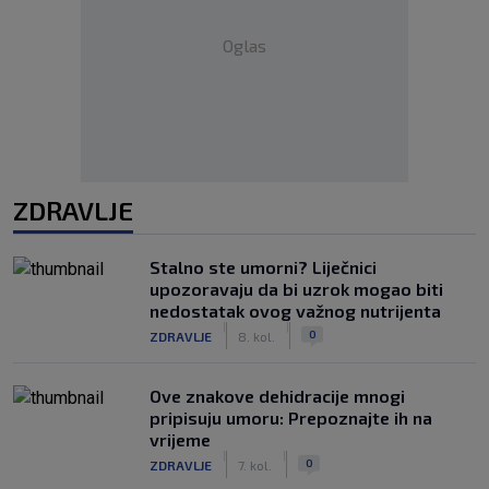
Oglas
ZDRAVLJE
Stalno ste umorni? Liječnici
upozoravaju da bi uzrok mogao biti
nedostatak ovog važnog nutrijenta
|
|
0
ZDRAVLJE
8. kol.
Ove znakove dehidracije mnogi
pripisuju umoru: Prepoznajte ih na
vrijeme
|
|
0
ZDRAVLJE
7. kol.