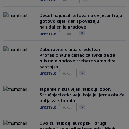
Deset najdužih letova na svijetu: Traju
gotovo cijeli dan i povezuju
najudaljenije gradove
|
|
0
LIFESTYLE
7. kol.
Zaboravite skupa sredstva:
Profesionalna čistačica tvrdi da za
blistave podove trebate samo dva
sastojka
|
|
0
LIFESTYLE
6. kol.
Japanke nisu uvijek najbolji izbor:
Stručnjaci otkrivaju koja je ljetna obuća
bolja za stopala
|
|
0
LIFESTYLE
6. kol.
Ovo su najbolji europski "drugi
gradovi" koje vrijedi posjetiti. Među