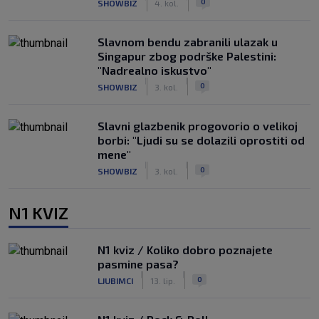
0
SHOWBIZ
4. kol.
Slavnom bendu zabranili ulazak u
Singapur zbog podrške Palestini:
"Nadrealno iskustvo"
|
|
0
SHOWBIZ
3. kol.
Slavni glazbenik progovorio o velikoj
borbi: "Ljudi su se dolazili oprostiti od
mene"
|
|
0
SHOWBIZ
3. kol.
N1 KVIZ
N1 kviz / Koliko dobro poznajete
pasmine pasa?
|
|
0
LJUBIMCI
13. lip.