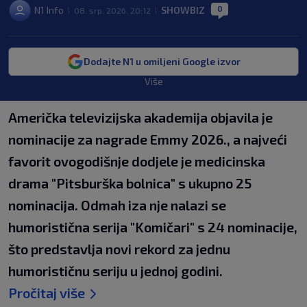
0
N1 Info
SHOWBIZ
08. srp. 2026. 20:12
|
|
|
Dodajte N1 u omiljeni Google izvor
Više
Američka televizijska akademija objavila je
nominacije za nagrade Emmy 2026., a najveći
favorit ovogodišnje dodjele je medicinska
drama "Pitsburška bolnica" s ukupno 25
nominacija. Odmah iza nje nalazi se
humoristična serija "Komičari" s 24 nominacije,
što predstavlja novi rekord za jednu
humorističnu seriju u jednoj godini.
Pročitaj više