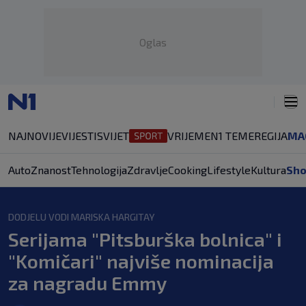
Oglas
NAJNOVIJE
VIJESTI
SVIJET
VRIJEME
N1 TEME
REGIJA
MA
Auto
Znanost
Tehnologija
Zdravlje
Cooking
Lifestyle
Kultura
Sh
DODJELU VODI MARISKA HARGITAY
Serijama "Pitsburška bolnica" i
"Komičari" najviše nominacija
za nagradu Emmy