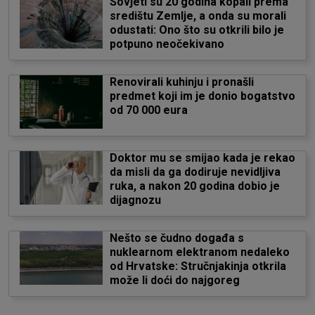
Sovjeti su 20 godina kopali prema
središtu Zemlje, a onda su morali
odustati: Ono što su otkrili bilo je
potpuno neočekivano
Renovirali kuhinju i pronašli
predmet koji im je donio bogatstvo
od 70 000 eura
Doktor mu se smijao kada je rekao
da misli da ga dodiruje nevidljiva
ruka, a nakon 20 godina dobio je
dijagnozu
Nešto se čudno događa s
nuklearnom elektranom nedaleko
od Hrvatske: Stručnjakinja otkrila
može li doći do najgoreg