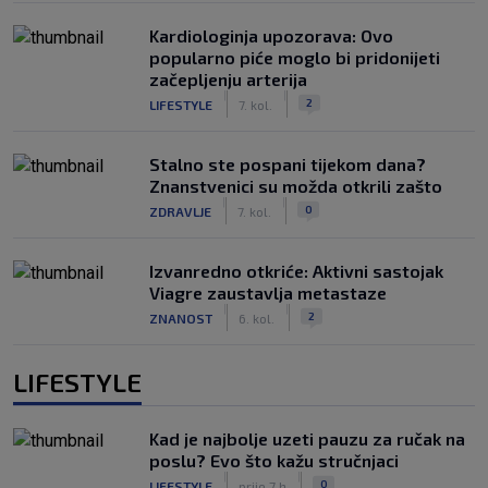
Kardiologinja upozorava: Ovo
popularno piće moglo bi pridonijeti
začepljenju arterija
|
|
2
LIFESTYLE
7. kol.
Stalno ste pospani tijekom dana?
Znanstvenici su možda otkrili zašto
|
|
0
ZDRAVLJE
7. kol.
Izvanredno otkriće: Aktivni sastojak
Viagre zaustavlja metastaze
|
|
2
ZNANOST
6. kol.
LIFESTYLE
Kad je najbolje uzeti pauzu za ručak na
poslu? Evo što kažu stručnjaci
|
|
0
LIFESTYLE
prije 7 h