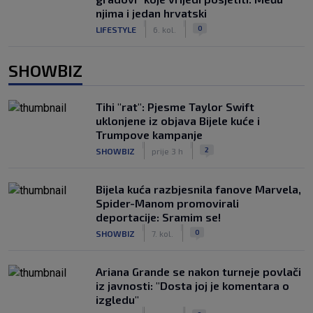
njima i jedan hrvatski
|
|
0
LIFESTYLE
6. kol.
SHOWBIZ
Tihi "rat": Pjesme Taylor Swift
uklonjene iz objava Bijele kuće i
Trumpove kampanje
|
|
2
SHOWBIZ
prije 3 h
Bijela kuća razbjesnila fanove Marvela,
Spider-Manom promovirali
deportacije: Sramim se!
|
|
0
SHOWBIZ
7. kol.
Ariana Grande se nakon turneje povlači
iz javnosti: "Dosta joj je komentara o
izgledu"
|
|