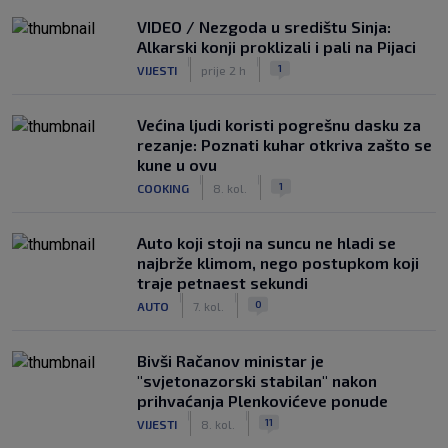
VIDEO / Nezgoda u središtu Sinja:
Alkarski konji proklizali i pali na Pijaci
|
|
1
VIJESTI
prije 2 h
Većina ljudi koristi pogrešnu dasku za
rezanje: Poznati kuhar otkriva zašto se
kune u ovu
|
|
1
COOKING
8. kol.
Auto koji stoji na suncu ne hladi se
najbrže klimom, nego postupkom koji
traje petnaest sekundi
|
|
0
AUTO
7. kol.
Bivši Račanov ministar je
"svjetonazorski stabilan" nakon
prihvaćanja Plenkovićeve ponude
|
|
11
VIJESTI
8. kol.