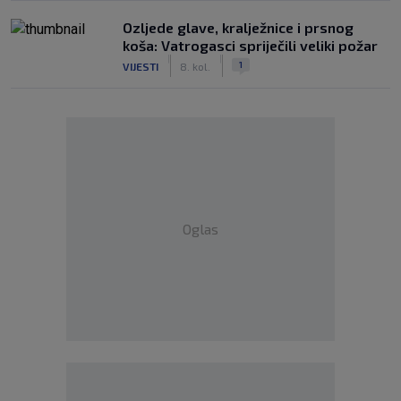
Ozljede glave, kralježnice i prsnog
koša: Vatrogasci spriječili veliki požar
|
|
1
VIJESTI
8. kol.
Oglas