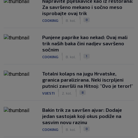
Napravite pljeskavice kao iz restorana:
Za savršeno mekano i sočno meso
isprobajte ovaj trik
|
|
0
COOKING
8. kol.
Punjene paprike kao nekad: Ovaj mali
trik naših baka čini nadjev savršeno
sočnim
|
|
1
COOKING
8. kol.
Totalni kolaps na jugu Hrvatske,
granica paralizirana. Neki iscrpljeni
putnici završili na Hitnoj: "Ovo je teror!"
|
|
8
VIJESTI
2. kol.
Bakin trik za savršen ajvar: Dodaje
jedan sastojak koji okus podiže na
sasvim novu razinu
|
|
0
COOKING
8. kol.