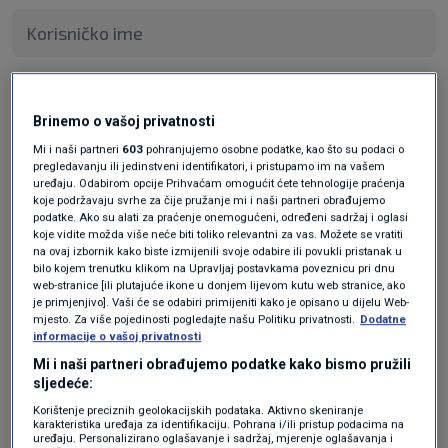
Pošalji
Brinemo o vašoj privatnosti
Mi i naši partneri
603
pohranjujemo osobne podatke, kao što su podaci o
pregledavanju ili jedinstveni identifikatori, i pristupamo im na vašem
uređaju. Odabirom opcije Prihvaćam omogućit ćete tehnologije praćenja
koje podržavaju svrhe za čije pružanje mi i naši partneri obrađujemo
podatke. Ako su alati za praćenje onemogućeni, određeni sadržaj i oglasi
koje vidite možda više neće biti toliko relevantni za vas. Možete se vratiti
na ovaj izbornik kako biste izmijenili svoje odabire ili povukli pristanak u
bilo kojem trenutku klikom na Upravljaj postavkama poveznicu pri dnu
web-stranice [ili plutajuće ikone u donjem lijevom kutu web stranice, ako
je primjenjivo]. Vaši će se odabiri primijeniti kako je opisano u dijelu Web-
Oglas
mjesto. Za više pojedinosti pogledajte našu Politiku privatnosti.
Dodatne
informacije o vašoj privatnosti
Mi i naši partneri obrađujemo podatke kako bismo pružili
sljedeće:
Korištenje preciznih geolokacijskih podataka. Aktivno skeniranje
karakteristika uređaja za identifikaciju. Pohrana i/ili pristup podacima na
uređaju. Personalizirano oglašavanje i sadržaj, mjerenje oglašavanja i