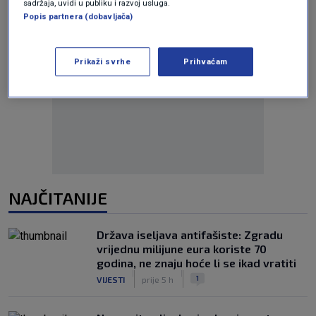
sadržaja, uvidi u publiku i razvoj usluga.
Popis partnera (dobavljača)
Prikaži svrhe
Prihvaćam
Oglas
NAJČITANIJE
Država iseljava antifašiste: Zgradu
vrijednu milijune eura koriste 70
godina, ne znaju hoće li se ikad vratiti
|
|
1
VIJESTI
prije 5 h