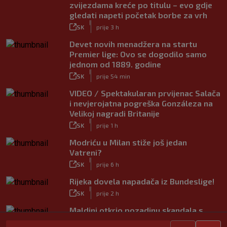
zvijezdama kreće po titulu – evo gdje
gledati napeti početak borbe za vrh
|
SK
prije 3 h
Devet novih menadžera na startu
Premier lige: Ovo se dogodilo samo
jednom od 1889. godine
|
SK
prije 54 min
VIDEO / Spektakularan prvijenac Salača
i nevjerojatna pogreška Gonzáleza na
Velikoj nagradi Britanije
|
SK
prije 1 h
Modriću u Milan stiže još jedan
Vatreni?
|
SK
prije 6 h
Rijeka dovela napadača iz Bundeslige!
|
SK
prije 2 h
Maldini otkrio pozadinu skandala s
Pirlom: ‘Povjerenje više ne postoji’