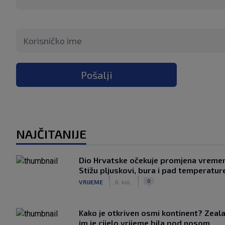
Pošalji
NAJČITANIJE
Dio Hrvatske očekuje promjena vreme
Stižu pljuskovi, bura i pad temperatur
|
|
0
VRIJEME
6. kol.
Kako je otkriven osmi kontinent? Zeala
im je cijelo vrijeme bila pod nosom