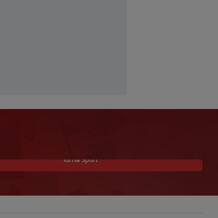
Idi na Sport
Garcia istaknuo jednog igrača: ‘On je
baš “životinja”, zaustavljamo ga da ne
trenira tako’
|
SK
prije 2 h
Junak riječke pobjede priznao: ‘Nisam