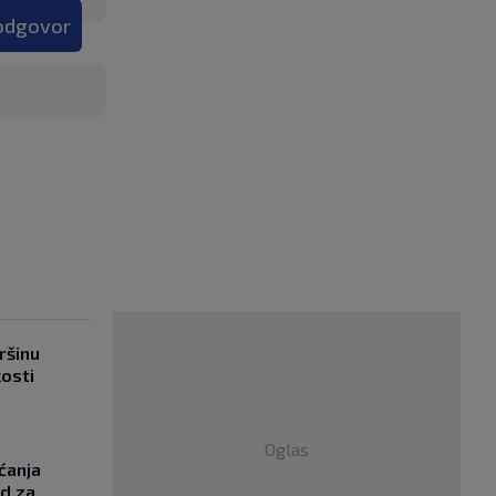
 odgovor
ršinu
kosti
Oglas
ćanja
od za