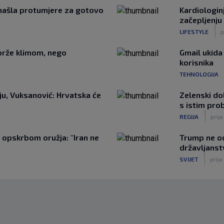
onašla protumjere za gotovo
Kardiologin
začepljenju 
|
LIFESTYLE
p
jbrže klimom, nego
Gmail ukida
i
korisnika
TEHNOLOGIJA
ju, Vuksanović: Hrvatska će
Zelenski dol
s istim prob
|
REGIJA
prij
opskrbom oružja: "Iran ne
Trump ne od
državljanst
|
SVIJET
prije