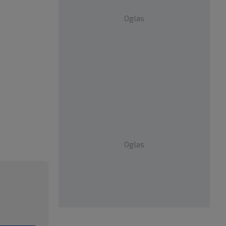
Oglas
Oglas