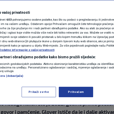
N1(DIS)INFO
 oružja" otkrio da
KLIMATSKE PROMJENE
 vašoj privatnosti
rtneri
603
pohranjujemo osobne podatke, kao što su podaci o pregledavanju ili jedinstveni 
 bolesti: Mogu živjeti
FOTO
o im na vašem uređaju. Odabirom opcije Prihvaćam omogućit ćete tehnologije praćenja
vrhe za čije pružanje mi i naši partneri obrađujemo podatke. Ako su alati za praćenje
žaj i oglasi koje vidite možda više neće biti toliko relevantni za vas. Možete se vratiti n
VIDEO
zmijenili svoje odabire ili povukli pristanak u bilo kojem trenutku klikom na Upravljaj p
i dnu web-stranice [ili plutajuće ikone u donjem lijevom kutu web stranice, ako je primje
rimijeniti kako je opisano u dijelu Web-mjesto. Za više pojedinosti pogledajte našu Politi
Dodatne informacije o vašoj privatnosti
ntara
 partneri obrađujemo podatke kako bismo pružili sljedeće:
reciznih geolokacijskih podataka. Aktivno skeniranje karakteristika uređaja za identifika
p podacima na uređaju. Personalizirano oglašavanje i sadržaj, mjerenje oglašavanja i sadr
zvoj usluga.
era (dobavljača)
Prikaži svrhe
Prihvaćam
rio je da već nekoliko godina živi s Alzheimerovo
bio nedugo nakon što je 2022. godine primio počas
govor i pamćenje, Glover ističe da je i dalje aktiva