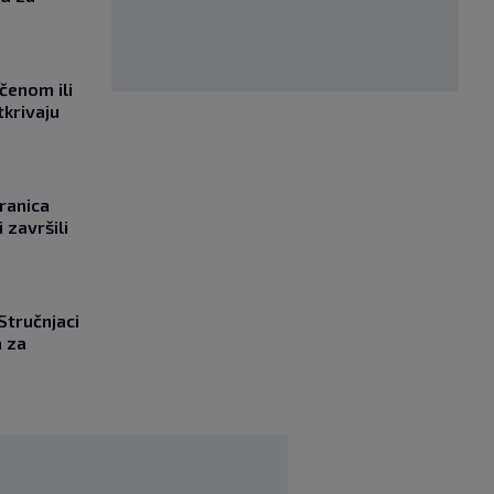
učenom ili
tkrivaju
ranica
 završili
 Stručnjaci
a za