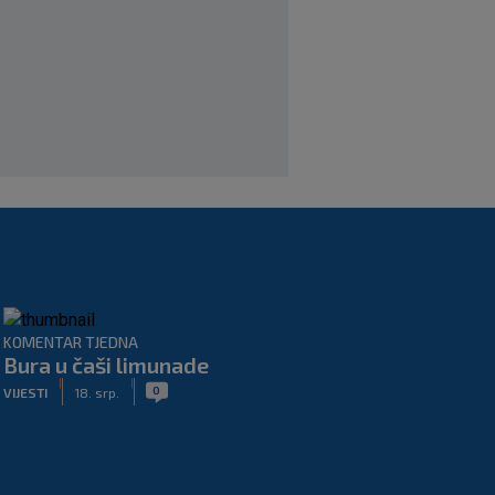
prednost, bivši vratar Dinama spriječio
veću razliku
|
SK
prije 2 h
KOMENTAR TJEDNA
Bura u čaši limunade
|
|
0
VIJESTI
18. srp.