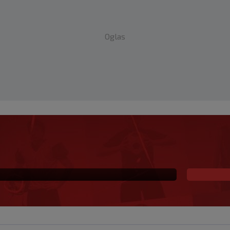
Oglas
 već šest godina