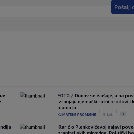
Pošalji
na:
FOTO / Dunav se isušuje, a na pov
e
izranjaju njemački ratni brodovi i 
mamuta
|
|
1
KLIMATSKE PROMJENE
5. kol.
ndija
Klarić o Plenkovićevoj najavi pove
braniteljskih mirovina: Politički b