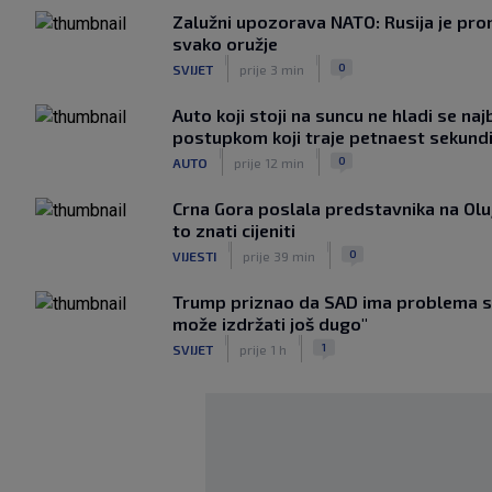
Zalužni upozorava NATO: Rusija je pr
svako oružje
|
|
0
SVIJET
prije 3 min
Auto koji stoji na suncu ne hladi se na
postupkom koji traje petnaest sekund
|
|
0
AUTO
prije 12 min
Crna Gora poslala predstavnika na Olu
to znati cijeniti
|
|
0
VIJESTI
prije 39 min
Trump priznao da SAD ima problema s 
može izdržati još dugo"
|
|
1
SVIJET
prije 1 h