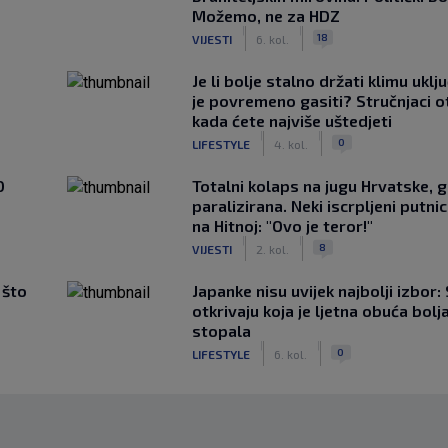
Možemo, ne za HDZ
|
|
18
VIJESTI
6. kol.
Je li bolje stalno držati klimu uklj
je povremeno gasiti? Stručnjaci o
kada ćete najviše uštedjeti
|
|
0
LIFESTYLE
4. kol.
0
Totalni kolaps na jugu Hrvatske, g
paralizirana. Neki iscrpljeni putnici
na Hitnoj: "Ovo je teror!"
|
|
8
VIJESTI
2. kol.
 što
Japanke nisu uvijek najbolji izbor:
otkrivaju koja je ljetna obuća bolj
stopala
|
|
0
LIFESTYLE
6. kol.