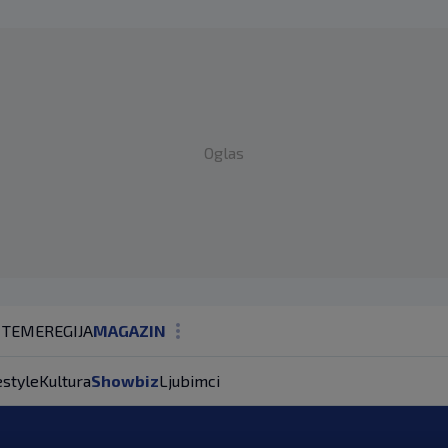
Oglas
 TEME
REGIJA
MAGAZIN
N1 KOMENTAR
estyle
Kultura
Showbiz
Ljubimci
KOLUMNE