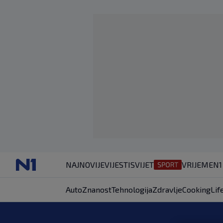
NAJNOVIJE
VIJESTI
SVIJET
VRIJEME
N1
Auto
Znanost
Tehnologija
Zdravlje
Cooking
Lif