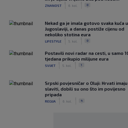
|
|
0
ZNANOST
6. kol.
Nekad ga je imala gotovo svaka kuća u
Jugoslaviji, a danas postiže cijenu od
nekoliko stotina eura
|
|
0
LIFESTYLE
5. kol.
Postavili novi radar na cesti, u samo 1
tjedana prikupio milijune eura
|
|
1
SVIJET
5. kol.
Srpski povjesničar o Oluji: Hrvati imaju
slaviti, dobili su ono što im povijesno
pripada
|
|
4
REGIJA
6. kol.