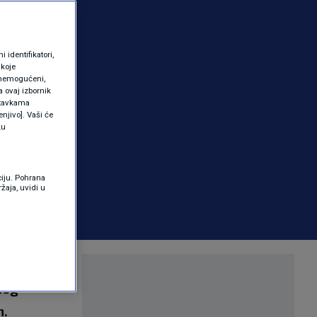
identifikatori,
 koje
 onemogućeni,
a ovaj izbornik
ostavkama
njivo]. Vaši će
ku
ciju. Pohrana
žaja, uvidi u
m bolešću.
nog
n.