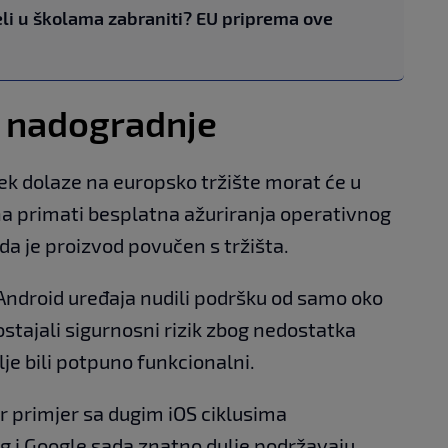
eli u školama zabraniti? EU priprema ove
e nadogradnje
 tek dolaze na europsko tržište morat će u
a primati besplatna ažuriranja operativnog
da je proizvod povučen s tržišta.
Android uređaja nudili podršku od samo oko
ostajali sigurnosni rizik zbog nedostatka
alje bili potpuno funkcionalni.
r primjer sa dugim iOS ciklusima
 i Google sada znatno dulje podržavaju