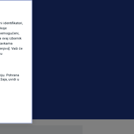
identifikatori,
 koje
 onemogućeni,
a ovaj izbornik
ostavkama
njivo]. Vaši će
ku
ciju. Pohrana
žaja, uvidi u