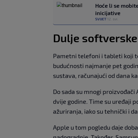
Hoće li se mobit
inicijative
SVIJET
12. svi.
|
Dulje softversk
Pametni telefoni i tableti koji
budućnosti najmanje pet godin
sustava, računajući od dana ka
Do sada su mnogi proizvođači 
dvije godine. Time su uređaji p
ažuriranja, iako su tehnički i d
Apple u tom pogledu daje doba
nadogradnje. Također, Samsung