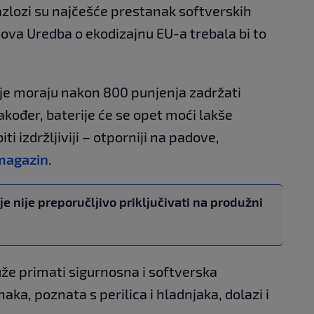
Razlozi su najčešće prestanak softverskih
. Nova Uredba o ekodizajnu EU-a trebala bi to
je moraju nakon 800 punjenja zadržati
kođer, baterije će se opet moći lakše
iti izdržljiviji – otporniji na padove,
magazin
.
e nije preporučljivo priključivati na produžni
uže primati sigurnosna i softverska
aka, poznata s perilica i hladnjaka, dolazi i