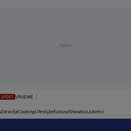
Oglas
VRIJEME
N1 TEME
a
Zdravlje
Cooking
Lifestyle
Kultura
Showbiz
Ljubimci
REGIJA