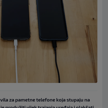
vila za pametne telefone koja stupaju na
 je produžiti vijek trajanja uređaja i olakšati