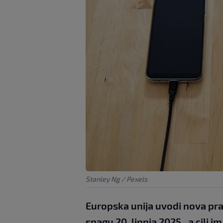
Stanley Ng / Pexels
Europska unija uvodi nova pra
snagu 20. lipnja 2025., a cilj im