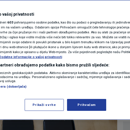
MAGAZIN
pravila: Ovo je
N1 KOMENTAR
 vašoj privatnosti
rtneri
603
pohranjujemo osobne podatke, kao što su podaci o pregledavanju ili jedinstveni 
je će se promijeniti
KOLUMNE
o im na vašem uređaju. Odabirom opcije Prihvaćam omogućit ćete tehnologije praćenja
vrhe za čije pružanje mi i naši partneri obrađujemo podatke. Ako su alati za praćenje
žaj i oglasi koje vidite možda više neće biti toliko relevantni za vas. Možete se vratiti n
N1(DIS)INFO
zmijenili svoje odabire ili povukli pristanak u bilo kojem trenutku klikom na Upravljaj p
i dnu web-stranice [ili plutajuće ikone u donjem lijevom kutu web stranice, ako je primje
KLIMATSKE PROMJENE
rimijeniti kako je opisano u dijelu Web-mjesto. Za više pojedinosti pogledajte našu Politi
Dodatne informacije o vašoj privatnosti
0
TEHNOLOGIJA
komentara
|
FOTO
 partneri obrađujemo podatke kako bismo pružili sljedeće:
reciznih geolokacijskih podataka. Aktivno skeniranje karakteristika uređaja za identifika
p podacima na uređaju. Personalizirano oglašavanje i sadržaj, mjerenje oglašavanja i sadr
VIDEO
Više
zvoj usluga.
era (dobavljača)
Prikaži svrhe
Prihvaćam