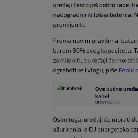
uređaji često još dobro rade. 
nadogradnji ili lošija baterija
promijeniti.
Prema novim pravilima, bateri
barem 80% svog kapaciteta. Ta
zamijeniti, a uređaji će morati b
ogrebotine i vlagu, piše
Fenix 
Ove kućne uređaj
kabel
LIFESTYLE
1. lip.
|
Osim toga, uređaji će morati d
ažuriranja, a EU energetska ozn