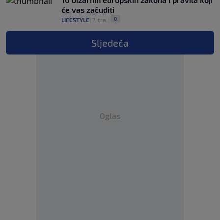
će vas začuditi
0
LIFESTYLE
|
7. tra.
|
Sljedeća
Oglas