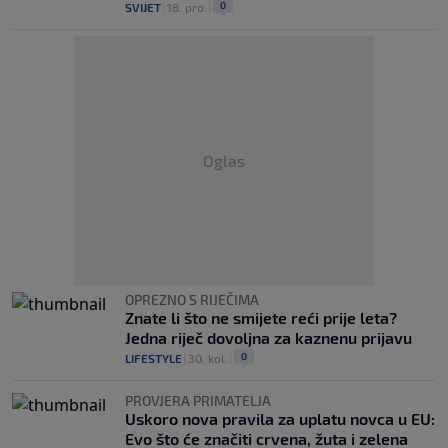
0
SVIJET
|
18. pro.
|
Oglas
OPREZNO S RIJEČIMA
Znate li što ne smijete reći prije leta?
Jedna riječ dovoljna za kaznenu prijavu
0
LIFESTYLE
|
30. kol.
|
PROVJERA PRIMATELJA
Uskoro nova pravila za uplatu novca u EU:
Evo što će značiti crvena, žuta i zelena