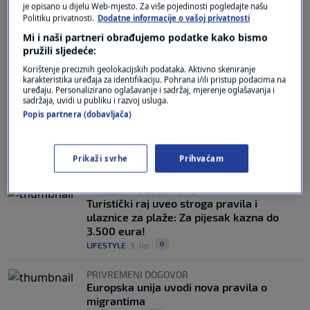
je opisano u dijelu Web-mjesto. Za više pojedinosti pogledajte našu
Politiku privatnosti.
Dodatne informacije o vašoj privatnosti
SPORA IMPLEMENTACIJA
Stiže vam paket s Temua? Pripremite
Mi i naši partneri obrađujemo podatke kako bismo
gotovinu, Hrvatska pošta ima važnu
pružili sljedeće:
obavijest za vas
Korištenje preciznih geolokacijskih podataka. Aktivno skeniranje
3
VIJESTI
|
2. srp.
|
karakteristika uređaja za identifikaciju. Pohrana i/ili pristup podacima na
uređaju. Personalizirano oglašavanje i sadržaj, mjerenje oglašavanja i
sadržaja, uvidi u publiku i razvoj usluga.
RAD NA PREVENCIJI
Popis partnera (dobavljača)
Velike promjene svima koji putuju u
Austriju: Za ovaj prekršaj kazna i do 6000
eura
Prikaži svrhe
Prihvaćam
0
AUTO
|
11. lip.
|
POGLEDAJTE CIJELI POPIS
Turistički raj uveo stroga pravila i
ulaznice za plaže: Za pijesak kazna do
3.500 eura!
0
LIFESTYLE
|
9. lip.
|
PRIVREMENI DOGOVOR
Europska unija uvodi nova pravila o
migrantima