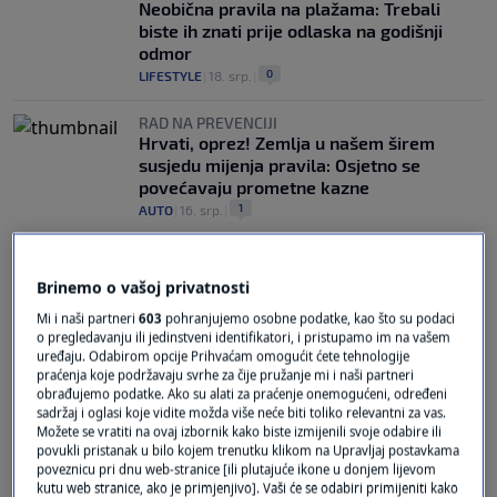
Neobična pravila na plažama: Trebali
biste ih znati prije odlaska na godišnji
odmor
0
LIFESTYLE
|
18. srp.
|
RAD NA PREVENCIJI
Hrvati, oprez! Zemlja u našem širem
susjedu mijenja pravila: Osjetno se
povećavaju prometne kazne
1
AUTO
|
16. srp.
|
Brinemo o vašoj privatnosti
Mi i naši partneri
603
pohranjujemo osobne podatke, kao što su podaci
o pregledavanju ili jedinstveni identifikatori, i pristupamo im na vašem
uređaju. Odabirom opcije Prihvaćam omogućit ćete tehnologije
praćenja koje podržavaju svrhe za čije pružanje mi i naši partneri
Oglas
obrađujemo podatke. Ako su alati za praćenje onemogućeni, određeni
sadržaj i oglasi koje vidite možda više neće biti toliko relevantni za vas.
Možete se vratiti na ovaj izbornik kako biste izmijenili svoje odabire ili
povukli pristanak u bilo kojem trenutku klikom na Upravljaj postavkama
poveznicu pri dnu web-stranice [ili plutajuće ikone u donjem lijevom
kutu web stranice, ako je primjenjivo]. Vaši će se odabiri primijeniti kako