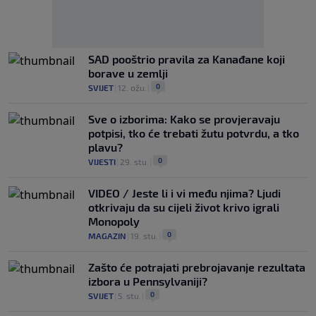
SAD pooštrio pravila za Kanađane koji
borave u zemlji
0
SVIJET
|
12. ožu.
|
Sve o izborima: Kako se provjeravaju
potpisi, tko će trebati žutu potvrdu, a tko
plavu?
0
VIJESTI
|
29. stu.
|
VIDEO / Jeste li i vi među njima? Ljudi
otkrivaju da su cijeli život krivo igrali
Monopoly
0
MAGAZIN
|
19. stu.
|
Zašto će potrajati prebrojavanje rezultata
izbora u Pennsylvaniji?
0
SVIJET
|
5. stu.
|