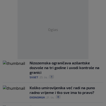
Oglas
Nizozemska ograničava azilantske
dozvole na tri godine i uvodi kontrole na
granici
1
SVIJET
|
25. lis.
|
Koliko umirovljenika već radi na puno
radno vrijeme i tko sve ima to pravo?
0
EKONOMIJA
|
21. lis.
|