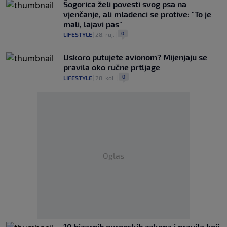
Šogorica želi povesti svog psa na
vjenčanje, ali mladenci se protive: "To je
mali, lajavi pas"
0
LIFESTYLE
|
28. ruj.
|
Uskoro putujete avionom? Mijenjaju se
pravila oko ručne prtljage
0
LIFESTYLE
|
28. kol.
|
Oglas
10 bizarnih europskih zakona i pravila koji