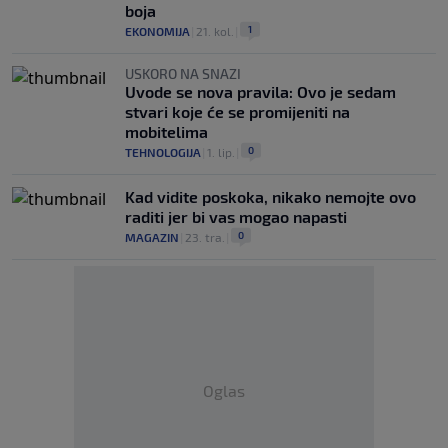
boja
1
EKONOMIJA
|
21. kol.
|
USKORO NA SNAZI
Uvode se nova pravila: Ovo je sedam
stvari koje će se promijeniti na
mobitelima
0
TEHNOLOGIJA
|
1. lip.
|
Kad vidite poskoka, nikako nemojte ovo
raditi jer bi vas mogao napasti
0
MAGAZIN
|
23. tra.
|
Oglas