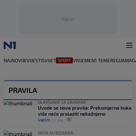
Oglas
NAJNOVIJE
VIJESTI
SVIJET
VRIJEME
N1 TEME
REGIJA
MAG
PRAVILA
OLAKŠANJE ZA GRAĐANE
Uvode se nova pravila: Prekomjerna buka
više neće prolaziti nekažnjeno
0
VIJESTI
|
22. srp.
|
NEKA SU BIZARNA...