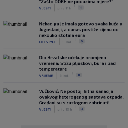
"Zašto DORH ne poduzima mjere?"
|
|
14
VIJESTI
prije 11 h
Nekad ga je imala gotovo svaka kuća u
Jugoslaviji, a danas postiže cijenu od
nekoliko stotina eura
|
|
0
LIFESTYLE
5. kol.
Dio Hrvatske očekuje promjena
vremena: Stižu pljuskovi, bura i pad
temperature
|
|
0
VRIJEME
6. kol.
Vučković: Ne postoji hitna sanacija
ovakvog heterogenog sastava otpada.
Građani su s razlogom zabrinuti!
|
|
13
VIJESTI
prije 10 h