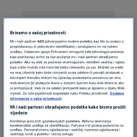
Brinemo o vašoj privatnosti
Mi i naši partneri
603
pohranjujemo osobne podatke, kao što su podaci o
pregledavanju ili jedinstveni identifikatori, i pristupamo im na vašem
Oglas
uređaju. Odabirom opcije Prihvaćam omogućit ćete tehnologije praćenja
koje podržavaju svrhe za čije pružanje mi i naši partneri obrađujemo
podatke. Ako su alati za praćenje onemogućeni, određeni sadržaj i oglasi
koje vidite možda više neće biti toliko relevantni za vas. Možete se vratiti
na ovaj izbornik kako biste izmijenili svoje odabire ili povukli pristanak u
bilo kojem trenutku klikom na Upravljaj postavkama poveznicu pri dnu
web-stranice [ili plutajuće ikone u donjem lijevom kutu web stranice, ako
je primjenjivo]. Vaši će se odabiri primijeniti kako je opisano u dijelu Web-
mjesto. Za više pojedinosti pogledajte našu Politiku privatnosti.
Dodatne
informacije o vašoj privatnosti
Mi i naši partneri obrađujemo podatke kako bismo pružili
sljedeće:
Korištenje preciznih geolokacijskih podataka. Aktivno skeniranje
Oglas
karakteristika uređaja za identifikaciju. Pohrana i/ili pristup podacima na
uređaju. Personalizirano oglašavanje i sadržaj, mjerenje oglašavanja i
sadržaja, uvidi u publiku i razvoj usluga.