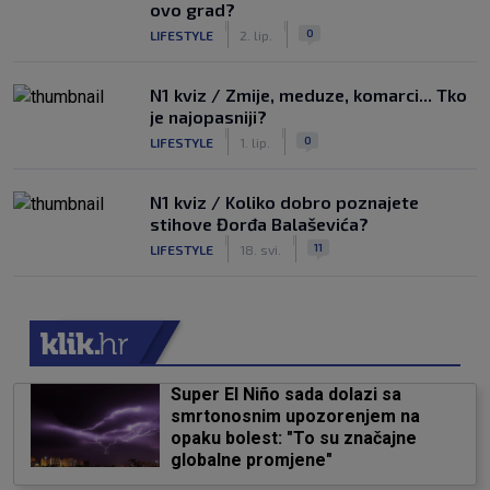
ovo grad?
|
|
0
LIFESTYLE
2. lip.
N1 kviz / Zmije, meduze, komarci... Tko
je najopasniji?
|
|
0
LIFESTYLE
1. lip.
N1 kviz / Koliko dobro poznajete
stihove Đorđa Balaševića?
|
|
11
LIFESTYLE
18. svi.
Super El Niño sada dolazi sa
smrtonosnim upozorenjem na
opaku bolest: "To su značajne
globalne promjene"