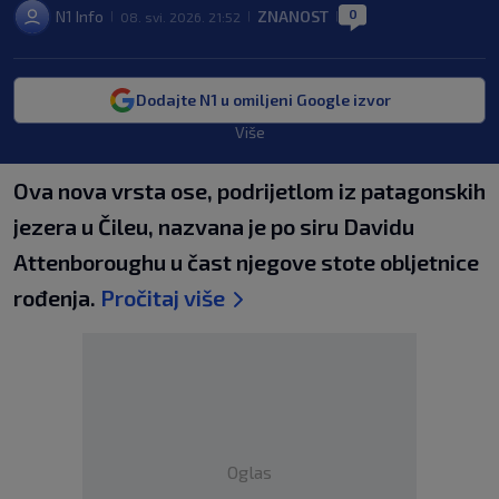
0
N1 Info
ZNANOST
08. svi. 2026. 21:52
|
|
|
Dodajte N1 u omiljeni Google izvor
Više
Ova nova vrsta ose, podrijetlom iz patagonskih
jezera u Čileu, nazvana je po siru Davidu
Attenboroughu u čast njegove stote obljetnice
rođenja.
Pročitaj više
Oglas