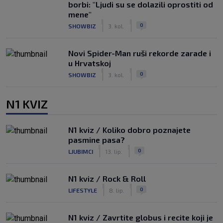
borbi: "Ljudi su se dolazili oprostiti od
mene"
|
|
0
SHOWBIZ
3. kol.
Novi Spider-Man ruši rekorde zarade i
u Hrvatskoj
|
|
0
SHOWBIZ
3. kol.
N1 KVIZ
N1 kviz / Koliko dobro poznajete
pasmine pasa?
|
|
0
LJUBIMCI
13. lip.
N1 kviz / Rock & Roll
|
|
0
LIFESTYLE
8. lip.
N1 kviz / Zavrtite globus i recite koji je