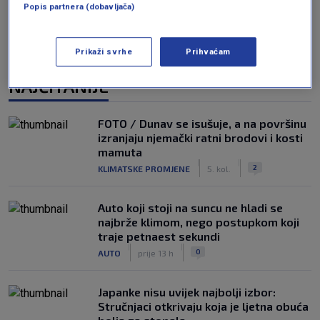
Popis partnera (dobavljača)
Prikaži svrhe
Prihvaćam
NAJČITANIJE
FOTO / Dunav se isušuje, a na površinu
izranjaju njemački ratni brodovi i kosti
mamuta
|
|
2
KLIMATSKE PROMJENE
5. kol.
Auto koji stoji na suncu ne hladi se
najbrže klimom, nego postupkom koji
traje petnaest sekundi
|
|
0
AUTO
prije 13 h
Japanke nisu uvijek najbolji izbor:
Stručnjaci otkrivaju koja je ljetna obuća