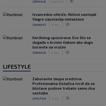
0
ZDRAVLJE
prije 15 h
Izvanredno otkriće: Aktivni sastojak
Viagre zaustavlja metastaze
|
|
2
ZNANOST
6. kol.
Kardiolog upozorava: Evo što se
događa s krvnim tlakom ako dugo
boravite na vrućini
|
|
0
ZDRAVLJE
5. kol.
LIFESTYLE
Zaboravite skupa sredstva:
Profesionalna čistačica tvrdi da za
blistave podove trebate samo dva
sastojka
|
|
0
LIFESTYLE
6. kol.