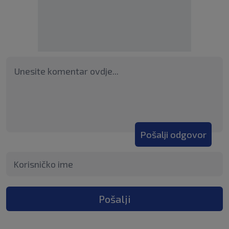
Pošalji odgovor
Pošalji