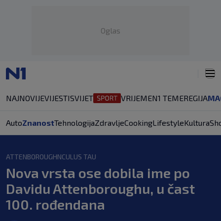
Oglas
NAJNOVIJE
VIJESTI
SVIJET
VRIJEME
N1 TEME
REGIJA
MA
Auto
Znanost
Tehnologija
Zdravlje
Cooking
Lifestyle
Kultura
Sh
ATTENBOROUGHNCULUS TAU
Nova vrsta ose dobila ime po
Davidu Attenboroughu, u čast
100. rođendana