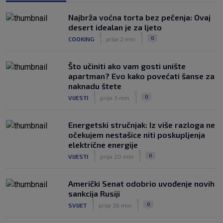
utakmici
|
Najbrža voćna torta bez pečenja: Ovaj
SK
prije 5 h
desert idealan je za ljeto
Fruk je zbog ozljede napustio igru na
|
|
0
COOKING
prije 2 min
poluvremenu, u Rijeci su s pravom
zabrinuti
|
Što učiniti ako vam gosti unište
SK
prije 5 h
apartman? Evo kako povećati šanse za
naknadu štete
|
|
0
VIJESTI
prije 3 min
Energetski stručnjak: Iz više razloga ne
očekujem nestašice niti poskupljenja
električne energije
|
|
0
VIJESTI
prije 20 min
Američki Senat odobrio uvođenje novih
sankcija Rusiji
|
|
0
SVIJET
prije 36 min