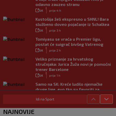
odavno zauzeo stranu
|
SK
prije 4 h
Kustošija želi ekspresno u SHNL! Bara
službeno doveo pojačanje iz Schalkea
|
SK
prije 3 h
Tomiyasu se vraća u Premier ligu,
postat će suigrač bivšeg Vatrenog
|
SK
prije 2 h
Veliko priznanje za hrvatskog
stručnjaka: Jurica Žuža novi je pomoćni
trener Barcelone
|
SK
prije 1 h
Samo na SK: Kreće ludilo njemačke
druge lige, evo tko su favoriti za
povratak u Bundesligu
Idi na Sport
|
SK
prije 4 h
Trener Istre uoči Poljuda: Prvenstvo je
NAJNOVIJE
dugo, želimo pobijediti u svakoj