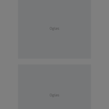
Oglas
Oglas