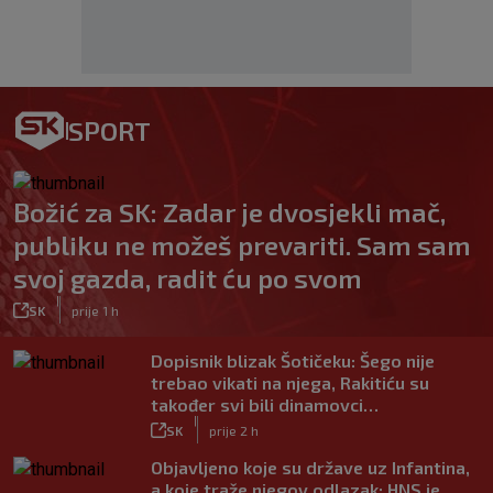
SPORT
Božić za SK: Zadar je dvosjekli mač,
publiku ne možeš prevariti. Sam sam
svoj gazda, radit ću po svom
|
SK
prije 1 h
Dopisnik blizak Šotičeku: Šego nije
trebao vikati na njega, Rakitiću su
također svi bili dinamovci…
|
SK
prije 2 h
Objavljeno koje su države uz Infantina,
a koje traže njegov odlazak: HNS je