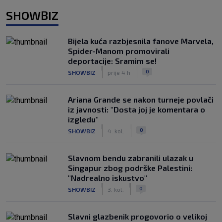
SHOWBIZ
Bijela kuća razbjesnila fanove Marvela,
Spider-Manom promovirali
deportacije: Sramim se!
|
|
0
SHOWBIZ
prije 4 h
Ariana Grande se nakon turneje povlači
iz javnosti: "Dosta joj je komentara o
izgledu"
|
|
0
SHOWBIZ
4. kol.
Slavnom bendu zabranili ulazak u
Singapur zbog podrške Palestini:
"Nadrealno iskustvo"
|
|
0
SHOWBIZ
3. kol.
Slavni glazbenik progovorio o velikoj