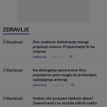
ZDRAVLJE
Ove znakove dehidracije mnogi
pripisuju umoru: Prepoznajte ih na
vrijeme
|
|
0
ZDRAVLJE
prije 6 h
Kardiologinja upozorava: Ovo
popularno piće moglo bi pridonijeti
začepljenju arterija
|
|
2
LIFESTYLE
prije 13 h
Stalno ste pospani tijekom dana?
Znanstvenici su možda otkrili zašto
|
|