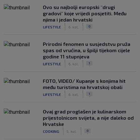
Ovo su najbolji europski "drugi
gradovi" koje vrijedi posjetiti. Među
njima i jedan hrvatski
|
|
0
LIFESTYLE
6. kol.
Prirodni fenomen u susjedstvu pruža
spas od vrućina, u špilji tijekom cijele
godine 11 stupnjeva
|
|
1
LIFESTYLE
6. kol.
FOTO, VIDEO/ Kupanje s konjima hit
među turistima na hrvatskoj obali
|
|
1
LIFESTYLE
6. kol.
Ovaj grad proglašen je kulinarskom
prijestolnicom svijeta, a nije daleko od
Hrvatske
|
|
0
COOKING
5. kol.