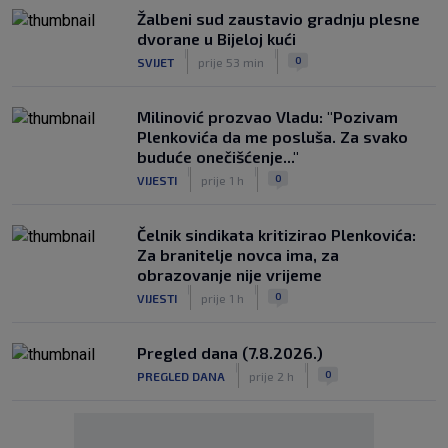
Žalbeni sud zaustavio gradnju plesne
dvorane u Bijeloj kući
|
|
0
SVIJET
prije 53 min
Milinović prozvao Vladu: "Pozivam
Plenkovića da me posluša. Za svako
buduće onečišćenje..."
|
|
0
VIJESTI
prije 1 h
Čelnik sindikata kritizirao Plenkovića:
Za branitelje novca ima, za
obrazovanje nije vrijeme
|
|
0
VIJESTI
prije 1 h
Pregled dana (7.8.2026.)
|
|
0
PREGLED DANA
prije 2 h