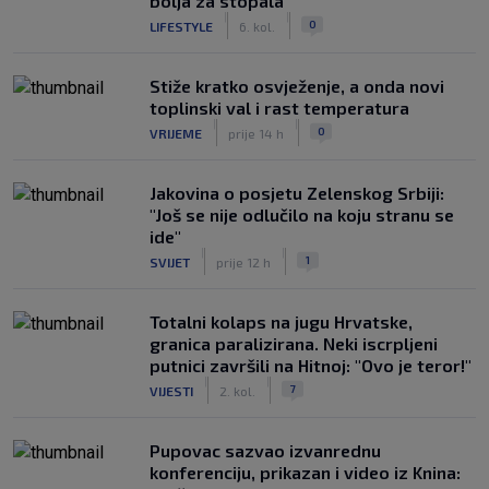
bolja za stopala
|
|
0
LIFESTYLE
6. kol.
Stiže kratko osvježenje, a onda novi
toplinski val i rast temperatura
|
|
0
VRIJEME
prije 14 h
Jakovina o posjetu Zelenskog Srbiji:
"Još se nije odlučilo na koju stranu se
ide"
|
|
1
SVIJET
prije 12 h
Totalni kolaps na jugu Hrvatske,
granica paralizirana. Neki iscrpljeni
putnici završili na Hitnoj: "Ovo je teror!"
|
|
7
VIJESTI
2. kol.
Pupovac sazvao izvanrednu
konferenciju, prikazan i video iz Knina: