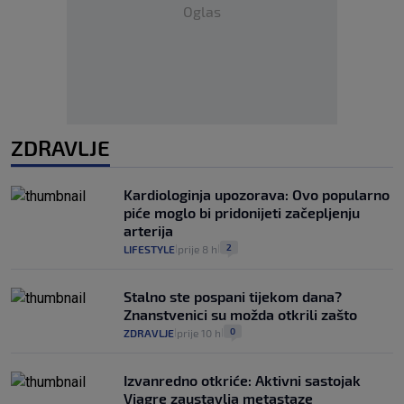
Oglas
ZDRAVLJE
Kardiologinja upozorava: Ovo popularno
piće moglo bi pridonijeti začepljenju
arterija
2
LIFESTYLE
prije 8 h
|
|
Stalno ste pospani tijekom dana?
Znanstvenici su možda otkrili zašto
0
ZDRAVLJE
prije 10 h
|
|
Izvanredno otkriće: Aktivni sastojak
Viagre zaustavlja metastaze