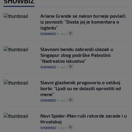
SHOWBIZ
Ariana Grande se nakon turneje povlači
iz javnosti: "Dosta joj je komentara o
izgledu"
0
SHOWBIZ
4. kol.
|
|
Slavnom bendu zabranili ulazak u
Singapur zbog podrške Palestini:
"Nadrealno iskustvo"
0
SHOWBIZ
3. kol.
|
|
Slavni glazbenik progovorio o velikoj
borbi: "Ljudi su se dolazili oprostiti od
mene"
0
SHOWBIZ
3. kol.
|
|
Novi Spider-Man ruši rekorde zarade i u
Hrvatskoj
0
SHOWBIZ
3. kol.
|
|