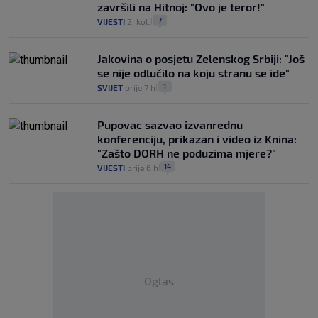
završili na Hitnoj: "Ovo je teror!"
7
VIJESTI
2. kol.
|
|
Jakovina o posjetu Zelenskog Srbiji: "Još
se nije odlučilo na koju stranu se ide"
1
SVIJET
prije 7 h
|
|
Pupovac sazvao izvanrednu
konferenciju, prikazan i video iz Knina:
"Zašto DORH ne poduzima mjere?"
14
VIJESTI
prije 6 h
|
|
Oglas