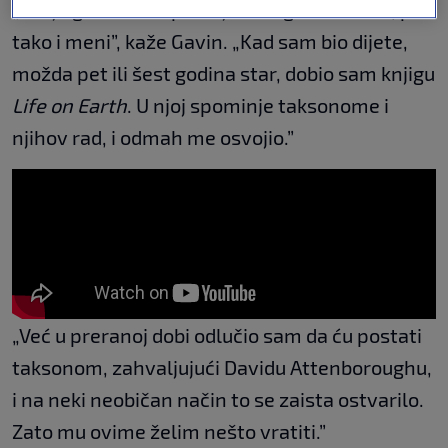
„Bio je golema inspiracija mnogima od nas, pa
tako i meni”, kaže Gavin. „Kad sam bio dijete,
možda pet ili šest godina star, dobio sam knjigu
Life on Earth
. U njoj spominje taksonome i
njihov rad, i odmah me osvojio.”
„Već u preranoj dobi odlučio sam da ću postati
taksonom, zahvaljujući Davidu Attenboroughu,
i na neki neobičan način to se zaista ostvarilo.
Zato mu ovime želim nešto vratiti.”