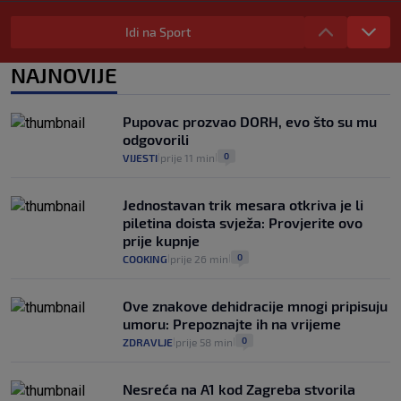
"Kći je otišla na more, a zaboravila
zdravstvenu iskaznicu". Kakva su prava
Idi na Sport
pacijenata izvan mjesta prebivališta?
1
VIJESTI
1. kol.
NAJNOVIJE
|
|
Kako spriječiti nasilje? "Tako da glavni
junaci naših priča budu oni koji pomažu,
Pupovac prozvao DORH, evo što su mu
a ne oni koji su pobijedili nekoga"
odgovorili
2
VIJESTI
30. srp.
|
|
0
VIJESTI
prije 11 min
|
|
Jednostavan trik mesara otkriva je li
piletina doista svježa: Provjerite ovo
prije kupnje
0
COOKING
prije 26 min
|
|
Ove znakove dehidracije mnogi pripisuju
umoru: Prepoznajte ih na vrijeme
0
ZDRAVLJE
prije 58 min
|
|
Nesreća na A1 kod Zagreba stvorila