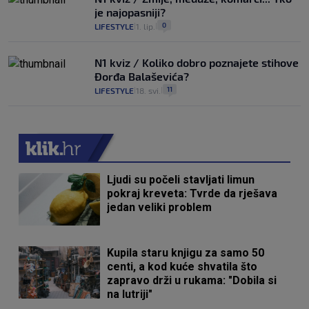
je najopasniji?
0
LIFESTYLE
1. lip.
|
|
N1 kviz / Koliko dobro poznajete stihove
Đorđa Balaševića?
11
LIFESTYLE
18. svi.
|
|
Ljudi su počeli stavljati limun
pokraj kreveta: Tvrde da rješava
jedan veliki problem
Kupila staru knjigu za samo 50
centi, a kod kuće shvatila što
zapravo drži u rukama: "Dobila si
na lutriji"