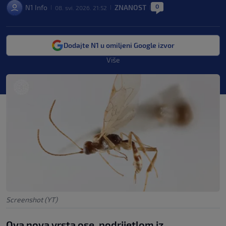
0
N1 Info
ZNANOST
08. svi. 2026. 21:52
|
|
|
Dodajte N1 u omiljeni Google izvor
Više
Screenshot (YT)
Ova nova vrsta ose, podrijetlom iz