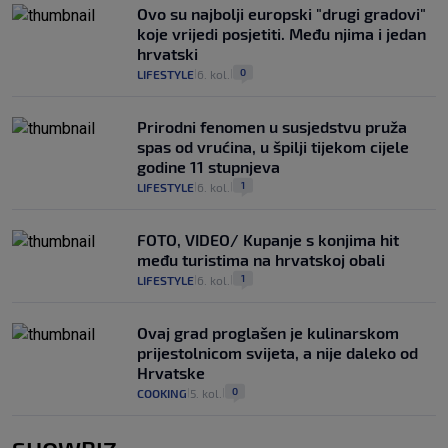
Ovo su najbolji europski "drugi gradovi"
koje vrijedi posjetiti. Među njima i jedan
hrvatski
0
LIFESTYLE
6. kol.
|
|
Prirodni fenomen u susjedstvu pruža
spas od vrućina, u špilji tijekom cijele
godine 11 stupnjeva
1
LIFESTYLE
6. kol.
|
|
FOTO, VIDEO/ Kupanje s konjima hit
među turistima na hrvatskoj obali
1
LIFESTYLE
6. kol.
|
|
Ovaj grad proglašen je kulinarskom
prijestolnicom svijeta, a nije daleko od
Hrvatske
0
COOKING
5. kol.
|
|