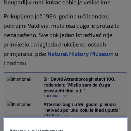
Neupadljiv mali kukac dobio je veliko ime.
Prikupljena još 1984. godine u čileanskoj
pokrajini Valdivia, mala osa dugo je prolazila
nezapaženo. Sve dok jedan istraživač nije
primijetio da izgleda drukčije od ostalih
primjeraka, piše
Natural History Museum
u
Londonu.
Sir David Attenborough slavi 100.
rođendan: "Mislio sam da ću ga
proslaviti tiho, ali..."
KULTURA
8. svi.
|
Attenborough u 99. godini prenosi
"najveću poruku koju je ikad uputio"
ZNANOST
6. svi.
|