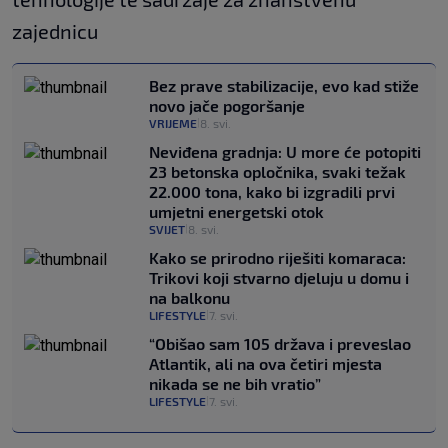
zajednicu
Bez prave stabilizacije, evo kad stiže
novo jače pogoršanje
VRIJEME
8. svi.
|
Neviđena gradnja: U more će potopiti
23 betonska opločnika, svaki težak
22.000 tona, kako bi izgradili prvi
umjetni energetski otok
SVIJET
8. svi.
|
Kako se prirodno riješiti komaraca:
Trikovi koji stvarno djeluju u domu i
na balkonu
LIFESTYLE
7. svi.
|
“Obišao sam 105 država i preveslao
Atlantik, ali na ova četiri mjesta
nikada se ne bih vratio”
LIFESTYLE
7. svi.
|