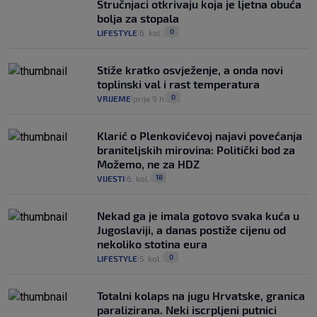
Stručnjaci otkrivaju koja je ljetna obuća
bolja za stopala
0
LIFESTYLE
6. kol.
|
|
Stiže kratko osvježenje, a onda novi
toplinski val i rast temperatura
0
VRIJEME
prije 9 h
|
|
Klarić o Plenkovićevoj najavi povećanja
braniteljskih mirovina: Politički bod za
Možemo, ne za HDZ
18
VIJESTI
6. kol.
|
|
Nekad ga je imala gotovo svaka kuća u
Jugoslaviji, a danas postiže cijenu od
nekoliko stotina eura
0
LIFESTYLE
5. kol.
|
|
Totalni kolaps na jugu Hrvatske, granica
paralizirana. Neki iscrpljeni putnici