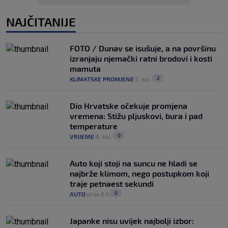
NAJČITANIJE
FOTO / Dunav se isušuje, a na površinu
izranjaju njemački ratni brodovi i kosti
mamuta
2
KLIMATSKE PROMJENE
5. kol.
|
|
Dio Hrvatske očekuje promjena
vremena: Stižu pljuskovi, bura i pad
temperature
0
VRIJEME
6. kol.
|
|
Auto koji stoji na suncu ne hladi se
najbrže klimom, nego postupkom koji
traje petnaest sekundi
0
AUTO
prije 8 h
|
|
Japanke nisu uvijek najbolji izbor: