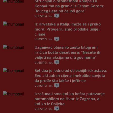
Stručnjak o prometnom kolapsu u
Konavlima na granici s Crnom Gorom:
"Idućeg ljeta bit će još gore"
3
VIJESTI
4. kol.
|
|
Iz Hrvatske u Italiju može se i preko
mora. Provjerili smo brodske linije i
cijene
2
VIJESTI
3. kol.
|
|
Uzgajivač objasnio zašto kilogram
rajčica košta deset eura: "Nećete ih
vidjeti na akcijama u trgovinama"
8
VIJESTI
3. kol.
|
|
Selidba je jedno od stresnijih iskustava.
Evo aktualnih cijena i nekoliko savjeta
da prođe što lakše i jeftinije
0
VIJESTI
2. kol.
|
|
Izračunali smo koliko košta putovanje
automobilom na Hvar iz Zagreba, a
koliko iz Osijeka
14
VIJESTI
2. kol.
|
|