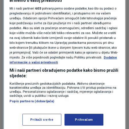
Brinemo o vašoj privatnosti
Kada je kukac pokazan našem glavnom
Mi i naši partneri
603
pohranjujemo osobne podatke, kao što su podaci o
kustosu za ose, dr.
Gavinu Broadu
, postalo je
pregledavanju ili jedinstveni identifikatori, i pristupamo im na vašem
uređaju. Odabirom opcije Prihvaćam omogućit ćete tehnologije praćenja
jasno da nije riječ samo o novoj vrsti nego o
koje podržavaju svrhe za čije pružanje mi i naši partneri obrađujemo
podatke. Ako su alati za praćenje onemogućeni, određeni sadržaj i oglasi
potpuno novom rodu. Njih dvojica odlučili su
koje vidite možda više neće biti toliko relevantni za vas. Možete se vratiti
na ovaj izbornik kako biste izmijenili svoje odabire ili povukli pristanak u
kukca nazvati u čast siru
Davidu
bilo kojem trenutku klikom na Upravljaj postavkama poveznicu pri dnu
Attenboroughu
upravo uoči njegova 100.
web-stranice [ili plutajuće ikone u donjem lijevom kutu web stranice, ako
je primjenjivo]. Vaši će se odabiri primijeniti kako je opisano u dijelu Web-
rođendana, 8. svibnja.
mjesto. Za više pojedinosti pogledajte našu Politiku privatnosti.
Dodatne
informacije o vašoj privatnosti
Mi i naši partneri obrađujemo podatke kako bismo pružili
Osu su nazvali
Attenboroughnculus tau
kao
sljedeće:
priznanje ne samo za izniman rad kojim je
Korištenje preciznih geolokacijskih podataka. Aktivno skeniranje
karakteristika uređaja za identifikaciju. Pohrana i/ili pristup podacima na
Attenborough ljudima približio čudesnost i
uređaju. Personalizirano oglašavanje i sadržaj, mjerenje oglašavanja i
sadržaja, uvidi u publiku i razvoj usluga.
ljepotu prirode, nego i zato što je nadahnuo
Popis partnera (dobavljača)
generacije znanstvenika da se posvete
prirodoslovlju.
Prikaži svrhe
Prihvaćam