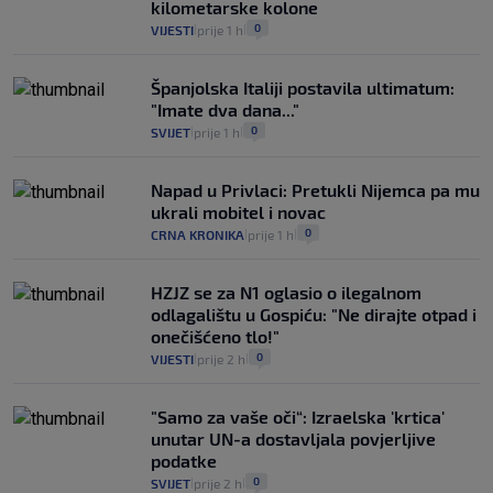
kilometarske kolone
0
VIJESTI
prije 1 h
|
|
Španjolska Italiji postavila ultimatum:
"Imate dva dana..."
0
SVIJET
prije 1 h
|
|
Napad u Privlaci: Pretukli Nijemca pa mu
ukrali mobitel i novac
0
CRNA KRONIKA
prije 1 h
|
|
HZJZ se za N1 oglasio o ilegalnom
odlagalištu u Gospiću: "Ne dirajte otpad i
onečišćeno tlo!"
0
VIJESTI
prije 2 h
|
|
"Samo za vaše oči“: Izraelska 'krtica'
unutar UN-a dostavljala povjerljive
podatke
0
SVIJET
prije 2 h
|
|