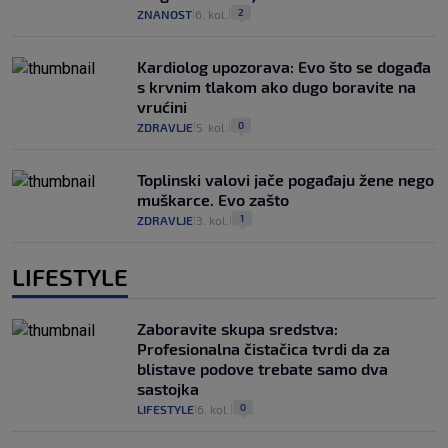
2
ZNANOST
6. kol.
|
|
Kardiolog upozorava: Evo što se događa
s krvnim tlakom ako dugo boravite na
vrućini
0
ZDRAVLJE
5. kol.
|
|
Toplinski valovi jače pogađaju žene nego
muškarce. Evo zašto
1
ZDRAVLJE
3. kol.
|
|
LIFESTYLE
Zaboravite skupa sredstva:
Profesionalna čistačica tvrdi da za
blistave podove trebate samo dva
sastojka
0
LIFESTYLE
6. kol.
|
|