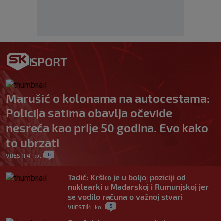
SPORT
Marušić o kolonama na autocestama:
Policija satima obavlja očevide
nesreća kao prije 50 godina. Evo kako
to ubrzati
6
VIJESTI
4. kol.
|
|
Tadić: Krško je u boljoj poziciji od
nuklearki u Mađarskoj i Rumunjskoj jer
se vodilo računa o važnoj stvari
5
VIJESTI
4. kol.
|
|