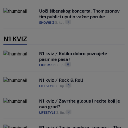
Uoči šibenskog koncerta, Thompsonov
tim publici uputio važne poruke
4
SHOWBIZ
3. kol.
|
|
N1 KVIZ
N1 kviz / Koliko dobro poznajete
pasmine pasa?
0
LJUBIMCI
13. lip.
|
|
N1 kviz / Rock & Roll
0
LIFESTYLE
8. lip.
|
|
N1 kviz / Zavrtite globus i recite koji je
ovo grad?
0
LIFESTYLE
2. lip.
|
|
N1 kviz / Zmije, meduze, komarci... Tko