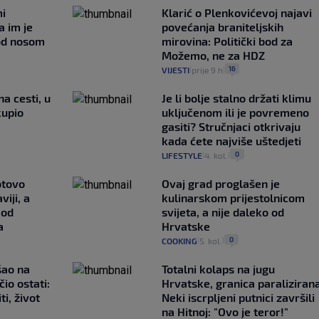
mi
Klarić o Plenkovićevoj najavi
a im je
povećanja braniteljskih
pod nosom
mirovina: Politički bod za
Možemo, ne za HDZ
16
VIJESTI
prije 9 h
|
|
na cesti, u
Je li bolje stalno držati klimu
kupio
uključenom ili je povremeno
gasiti? Stručnjaci otkrivaju
kada ćete najviše uštedjeti
0
LIFESTYLE
4. kol.
|
|
otovo
Ovaj grad proglašen je
iji, a
kulinarskom prijestolnicom
 od
svijeta, a nije daleko od
a
Hrvatske
0
COOKING
5. kol.
|
|
išao na
Totalni kolaps na jugu
čio ostati:
Hrvatske, granica paralizirana
ti, život
Neki iscrpljeni putnici završili
na Hitnoj: "Ovo je teror!"