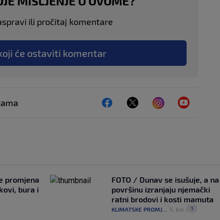
OJE MIŠLJENJE O OVOME?
aspravi ili pročitaj komentare
koji će ostaviti komentar
ežama
je promjena
FOTO / Dunav se isušuje, a na
ovi, bura i
površinu izranjaju njemački
ratni brodovi i kosti mamuta
1
KLIMATSKE PROMJENE
5. kol.
|
|