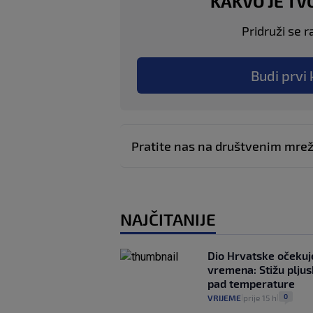
KAKVO JE TV
Pridruži se r
Budi prvi 
Pratite nas na društvenim mr
NAJČITANIJE
Dio Hrvatske očeku
vremena: Stižu pljusk
pad temperature
0
VRIJEME
prije 15 h
|
|