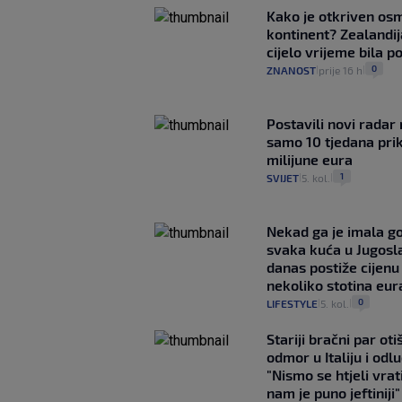
Kako je otkriven os
kontinent? Zealandij
cijelo vrijeme bila 
0
ZNANOST
prije 16 h
|
|
Postavili novi radar 
samo 10 tjedana pri
milijune eura
1
SVIJET
5. kol.
|
|
Nekad ga je imala g
svaka kuća u Jugoslav
danas postiže cijenu
nekoliko stotina eur
0
LIFESTYLE
5. kol.
|
|
Stariji bračni par ot
odmor u Italiju i odlu
"Nismo se htjeli vrati
nam je puno jeftiniji"