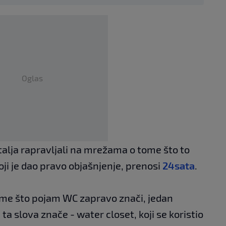
Oglas
 detalja rapravljali na mrežama o tome što to
koji je dao pravo objašnjenje, prenosi
24sata
.
ome što pojam WC zapravo znači, jedan
a ta slova znače - water closet, koji se koristio