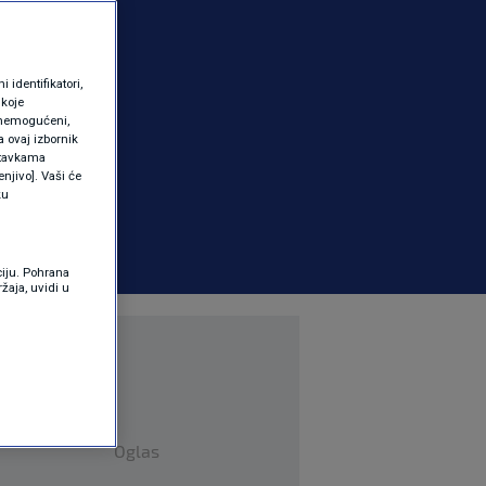
identifikatori,
 koje
 onemogućeni,
a ovaj izbornik
ostavkama
njivo]. Vaši će
ku
ciju. Pohrana
žaja, uvidi u
Oglas