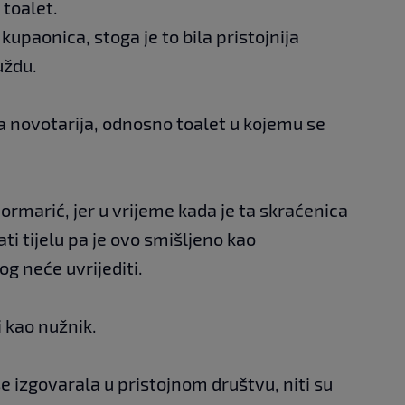
 toalet.
 kupaonica, stoga je to bila pristojnija
uždu.
la novotarija, odnosno toalet u kojemu se
 ormarić, jer u vrijeme kada je ta skraćenica
ati tijelu pa je ovo smišljeno kao
g neće uvrijediti.
i kao nužnik.
 se izgovarala u pristojnom društvu, niti su