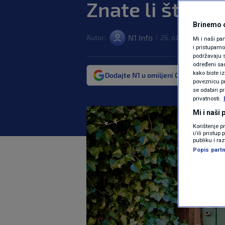
Znate li što zn
Brinemo o
N1 Info
Autor:
26. ožu. 2024. 19:50
|
Mi i naši pa
i pristupam
podržavaju s
određeni sadr
kako biste i
Dodajte N1 u omiljeni Google izvor
poveznicu pr
se odabiri p
privatnosti.
Mi i naši
Korištenje p
i/ili pristu
publiku i ra
Popis partn