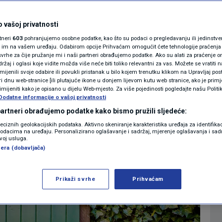
ači kratica WC?
MAGAZIN
N1 KOMENTAR
 vašoj privatnosti
0
MAGAZIN
komentara
|
|
rtneri
603
pohranjujemo osobne podatke, kao što su podaci o pregledavanju ili jedinstveni 
KOLUMNE
o im na vašem uređaju. Odabirom opcije Prihvaćam omogućit ćete tehnologije praćenja
vrhe za čije pružanje mi i naši partneri obrađujemo podatke. Ako su alati za praćenje
žaj i oglasi koje vidite možda više neće biti toliko relevantni za vas. Možete se vratiti n
N1(DIS)INFO
zmijenili svoje odabire ili povukli pristanak u bilo kojem trenutku klikom na Upravljaj p
Više
i dnu web-stranice [ili plutajuće ikone u donjem lijevom kutu web stranice, ako je primje
KLIMATSKE PROMJENE
rimijeniti kako je opisano u dijelu Web-mjesto. Za više pojedinosti pogledajte našu Politi
Dodatne informacije o vašoj privatnosti
FOTO
 partneri obrađujemo podatke kako bismo pružili sljedeće:
reciznih geolokacijskih podataka. Aktivno skeniranje karakteristika uređaja za identifika
p podacima na uređaju. Personalizirano oglašavanje i sadržaj, mjerenje oglašavanja i sadr
VIDEO
zvoj usluga.
era (dobavljača)
Prikaži svrhe
Prihvaćam