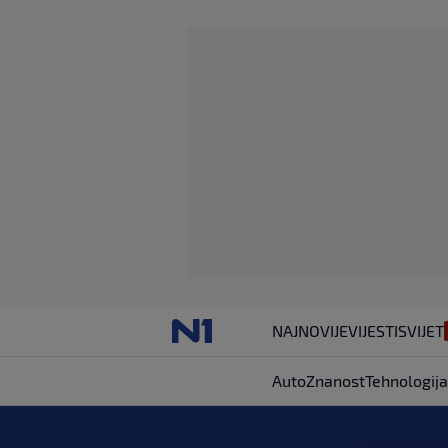
NAJNOVIJE
VIJESTI
SVIJET
Auto
Znanost
Tehnologija