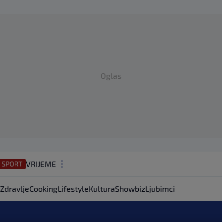
Oglas
VRIJEME
N1 TEME
Zdravlje
Cooking
Lifestyle
Kultura
Showbiz
Ljubimci
REGIJA