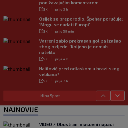
ponižavajućim komentarom
|
SK
prije 3 h
Osijek se preporodio, Špehar poručuje:
‘Mogu se nadati Europi’
|
SK
prije 59 min
Vatreni zabio prekrasan gol pa izašao
zbog ozljede: ‘Koljeno je odmah
nateklo’
|
SK
prije 4 h
Halilović pred odlaskom u brazilskog
velikana?
|
SK
prije 2 h
Carević nakon drugog poraza: ‘Ne
Idi na Sport
mogu biti ljutit, ovo nam mora biti
putokaz’
|
NAJNOVIJE
SK
prije 3 h
Jelavić: Igrom nismo pretjerano
zadovoljni, tražimo stopera
VIDEO / Obostrani masovni napadi