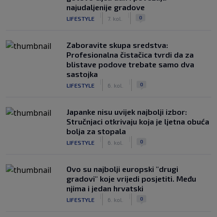
najudaljenije gradove
|
|
0
LIFESTYLE
7. kol.
Zaboravite skupa sredstva:
Profesionalna čistačica tvrdi da za
blistave podove trebate samo dva
sastojka
|
|
0
LIFESTYLE
6. kol.
Japanke nisu uvijek najbolji izbor:
Stručnjaci otkrivaju koja je ljetna obuća
bolja za stopala
|
|
0
LIFESTYLE
6. kol.
Ovo su najbolji europski "drugi
gradovi" koje vrijedi posjetiti. Među
njima i jedan hrvatski
|
|
0
LIFESTYLE
6. kol.