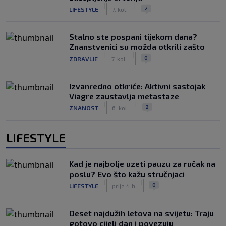
|
|
2
LIFESTYLE
7. kol.
Stalno ste pospani tijekom dana?
Znanstvenici su možda otkrili zašto
|
|
0
ZDRAVLJE
7. kol.
Izvanredno otkriće: Aktivni sastojak
Viagre zaustavlja metastaze
|
|
2
ZNANOST
6. kol.
LIFESTYLE
Kad je najbolje uzeti pauzu za ručak na
poslu? Evo što kažu stručnjaci
|
|
0
LIFESTYLE
prije 4 h
Deset najdužih letova na svijetu: Traju
gotovo cijeli dan i povezuju