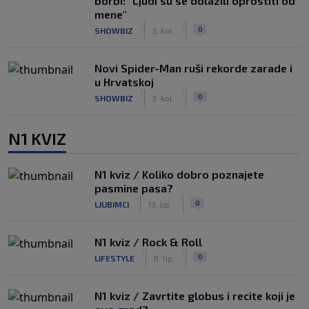
borbi: "Ljudi su se dolazili oprostiti od
mene"
|
|
0
SHOWBIZ
3. kol.
Novi Spider-Man ruši rekorde zarade i
u Hrvatskoj
|
|
0
SHOWBIZ
3. kol.
N1 KVIZ
N1 kviz / Koliko dobro poznajete
pasmine pasa?
|
|
0
LJUBIMCI
13. lip.
N1 kviz / Rock & Roll
|
|
0
LIFESTYLE
8. lip.
N1 kviz / Zavrtite globus i recite koji je