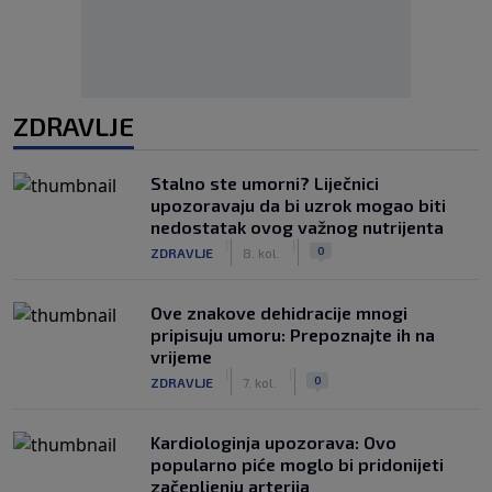
ZDRAVLJE
Stalno ste umorni? Liječnici
upozoravaju da bi uzrok mogao biti
nedostatak ovog važnog nutrijenta
|
|
0
ZDRAVLJE
8. kol.
Ove znakove dehidracije mnogi
pripisuju umoru: Prepoznajte ih na
vrijeme
|
|
0
ZDRAVLJE
7. kol.
Kardiologinja upozorava: Ovo
popularno piće moglo bi pridonijeti
začepljenju arterija