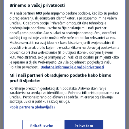
Brinemo o vašoj privatnosti
Mi i naši partneri
603
pohranjujemo osobne podatke, kao što su podaci
o pregledavanju ili jedinstveni identifikatori, i pristupamo im na vašem
uređaju. Odabirom opcije Prihvaćam omogućit ćete tehnologije
praćenja koje podržavaju svrhe za čije pružanje mi i naši partneri
obrađujemo podatke. Ako su alati za praćenje onemogućeni, određeni
sadržaj i oglasi koje vidite možda više neće biti toliko relevantni za vas.
Možete se vratiti na ovaj izbornik kako biste izmijenili svoje odabire ili
povukli pristanak u bilo kojem trenutku klikom na Upravljaj postavkama
poveznicu pri dnu web-stranice [ili plutajuće ikone u donjem lijevom
kutu web stranice, ako je primjenjivo]. Vaši će se odabiri primijeniti kako
Oglas
je opisano u dijelu Web-mjesto. Za više pojedinosti pogledajte našu
Politiku privatnosti.
Dodatne informacije o vašoj privatnosti
Mi i naši partneri obrađujemo podatke kako bismo
pružili sljedeće:
Korištenje preciznih geolokacijskih podataka. Aktivno skeniranje
karakteristika uređaja za identifikaciju. Pohrana i/ili pristup podacima na
uređaju. Personalizirano oglašavanje i sadržaj, mjerenje oglašavanja i
sadržaja, uvidi u publiku i razvoj usluga.
Popis partnera (dobavljača)
Prikaži svrhe
Prihvaćam