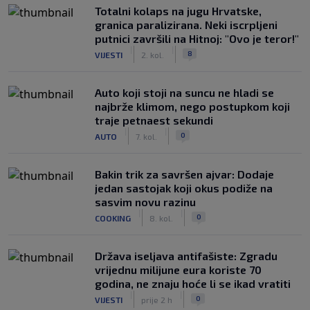
Totalni kolaps na jugu Hrvatske,
granica paralizirana. Neki iscrpljeni
putnici završili na Hitnoj: "Ovo je teror!"
|
|
8
VIJESTI
2. kol.
Auto koji stoji na suncu ne hladi se
najbrže klimom, nego postupkom koji
traje petnaest sekundi
|
|
0
AUTO
7. kol.
Bakin trik za savršen ajvar: Dodaje
jedan sastojak koji okus podiže na
sasvim novu razinu
|
|
0
COOKING
8. kol.
Država iseljava antifašiste: Zgradu
vrijednu milijune eura koriste 70
godina, ne znaju hoće li se ikad vratiti
|
|
0
VIJESTI
prije 2 h