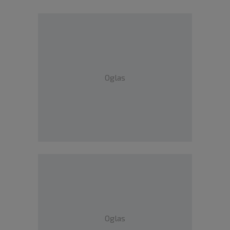
Oglas
Oglas