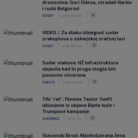
|
dronovima: Gori Odesa, stradali Harkiv
SK
prije 3 h
i ruski Belgorod
Zekić sasuo kritike nakon remija: ‘O
|
|
0
SVIJET
prije 16 min
problemima možemo pričati tri dana’
|
SK
prije 1 h
VIDEO / Za dlaku izbjegnut sudar
zrakoplova u sidnejskoj zračnoj luci
|
|
0
SVIJET
prije 30 min
Sudar vlakova: HŽ Infrastruktura
objavila kad bi pruga mogla biti
ponovno otvorena
|
|
0
VIJESTI
prije 59 min
Tihi "rat": Pjesme Taylor Swift
uklonjene iz objava Bijele kuće i
Trumpove kampanje
|
|
0
SHOWBIZ
prije 1 h
Slavonski Brod: Alkoholizirana žena