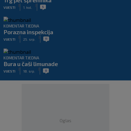
Trg pet spremnika
|
|
5
VIJESTI
1. kol.
KOMENTAR TJEDNA
Porazna inspekcija
|
|
11
VIJESTI
25. srp.
KOMENTAR TJEDNA
Bura u čaši limunade
|
|
0
VIJESTI
18. srp.
Oglas