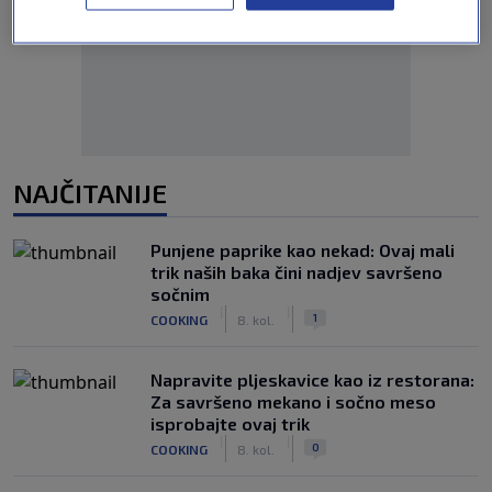
Oglas
NAJČITANIJE
Punjene paprike kao nekad: Ovaj mali
trik naših baka čini nadjev savršeno
sočnim
|
|
1
COOKING
8. kol.
Napravite pljeskavice kao iz restorana:
Za savršeno mekano i sočno meso
isprobajte ovaj trik
|
|
0
COOKING
8. kol.