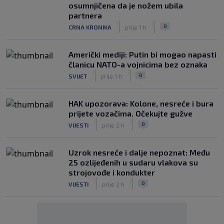
osumnjičena da je nožem ubila
partnera
|
|
0
CRNA KRONIKA
prije 1 h
Američki mediji: Putin bi mogao napasti
članicu NATO-a vojnicima bez oznaka
|
|
0
SVIJET
prije 1 h
HAK upozorava: Kolone, nesreće i bura
prijete vozačima. Očekujte gužve
|
|
0
VIJESTI
prije 2 h
Uzrok nesreće i dalje nepoznat: Među
25 ozlijeđenih u sudaru vlakova su
strojovođe i kondukter
|
|
0
VIJESTI
prije 2 h