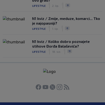
ovo grad?
|
|
0
LIFESTYLE
2. lip.
N1 kviz / Zmije, meduze, komarci... Tko
je najopasniji?
|
|
0
LIFESTYLE
1. lip.
N1 kviz / Koliko dobro poznajete
stihove Đorđa Balaševića?
|
|
11
LIFESTYLE
18. svi.