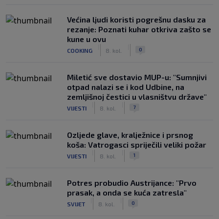
Većina ljudi koristi pogrešnu dasku za
rezanje: Poznati kuhar otkriva zašto se
kune u ovu
|
|
0
COOKING
8. kol.
Miletić sve dostavio MUP-u: "Sumnjivi
otpad nalazi se i kod Udbine, na
zemljišnoj čestici u vlasništvu države"
|
|
7
VIJESTI
8. kol.
Ozljede glave, kralježnice i prsnog
koša: Vatrogasci spriječili veliki požar
|
|
1
VIJESTI
8. kol.
Potres probudio Austrijance: "Prvo
prasak, a onda se kuća zatresla"
|
|
0
SVIJET
8. kol.