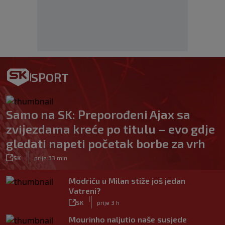
SPORT
Samo na SK: Preporođeni Ajax sa
zvijezdama kreće po titulu – evo gdje
gledati napeti početak borbe za vrh
|
SK
prije 33 min
Modriću u Milan stiže još jedan
Vatreni?
|
SK
prije 3 h
Mourinho naljutio naše susjede