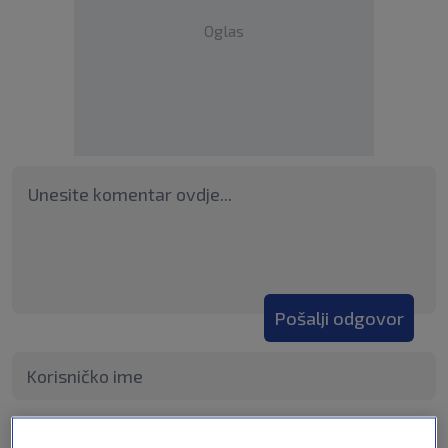
Oglas
Pošalji odgovor
Pošalji