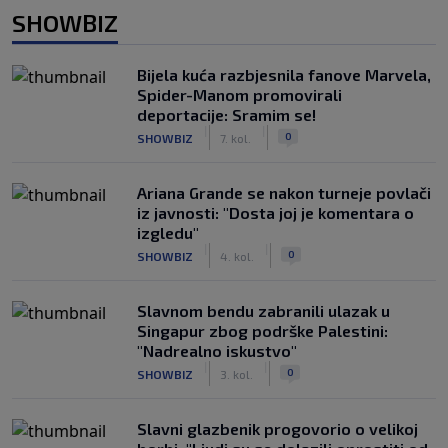
SHOWBIZ
Bijela kuća razbjesnila fanove Marvela,
Spider-Manom promovirali
deportacije: Sramim se!
|
|
0
SHOWBIZ
7. kol.
Ariana Grande se nakon turneje povlači
iz javnosti: "Dosta joj je komentara o
izgledu"
|
|
0
SHOWBIZ
4. kol.
Slavnom bendu zabranili ulazak u
Singapur zbog podrške Palestini:
"Nadrealno iskustvo"
|
|
0
SHOWBIZ
3. kol.
Slavni glazbenik progovorio o velikoj