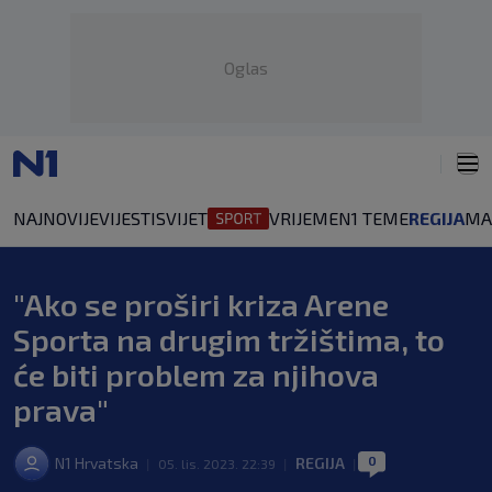
Oglas
NAJNOVIJE
VIJESTI
SVIJET
VRIJEME
N1 TEME
REGIJA
MA
"Ako se proširi kriza Arene
Sporta na drugim tržištima, to
će biti problem za njihova
prava"
0
N1 Hrvatska
REGIJA
|
05. lis. 2023. 22:39
|
|