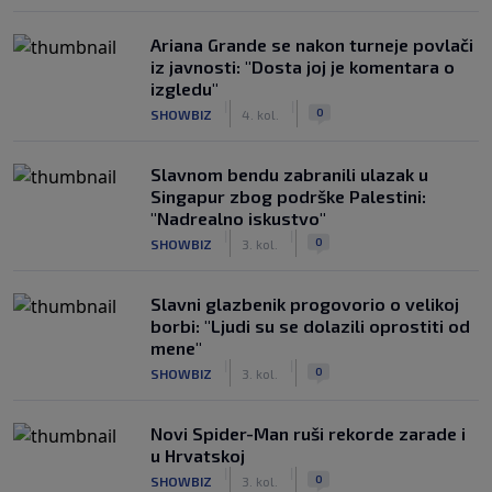
Ariana Grande se nakon turneje povlači
iz javnosti: "Dosta joj je komentara o
izgledu"
|
|
0
SHOWBIZ
4. kol.
Slavnom bendu zabranili ulazak u
Singapur zbog podrške Palestini:
"Nadrealno iskustvo"
|
|
0
SHOWBIZ
3. kol.
Slavni glazbenik progovorio o velikoj
borbi: "Ljudi su se dolazili oprostiti od
mene"
|
|
0
SHOWBIZ
3. kol.
Novi Spider-Man ruši rekorde zarade i
u Hrvatskoj
|
|
0
SHOWBIZ
3. kol.