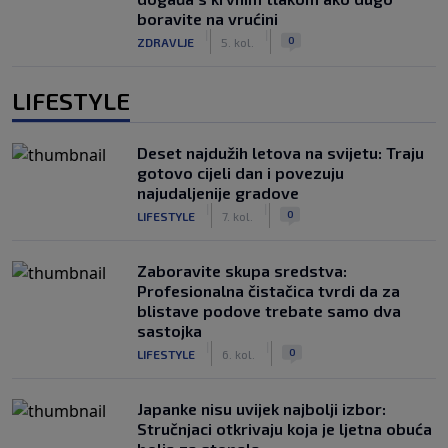
boravite na vrućini
|
|
0
ZDRAVLJE
5. kol.
LIFESTYLE
Deset najdužih letova na svijetu: Traju
gotovo cijeli dan i povezuju
najudaljenije gradove
|
|
0
LIFESTYLE
7. kol.
Zaboravite skupa sredstva:
Profesionalna čistačica tvrdi da za
blistave podove trebate samo dva
sastojka
|
|
0
LIFESTYLE
6. kol.
Japanke nisu uvijek najbolji izbor:
Stručnjaci otkrivaju koja je ljetna obuća