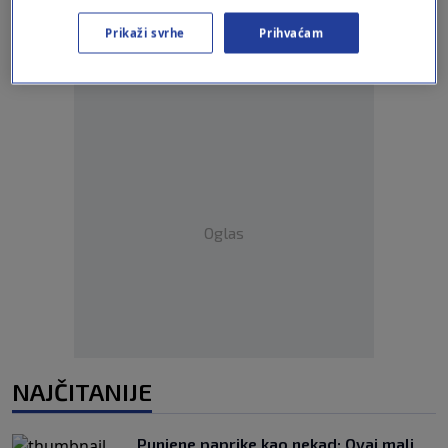
Prikaži svrhe
Prihvaćam
Oglas
NAJČITANIJE
Punjene paprike kao nekad: Ovaj mali