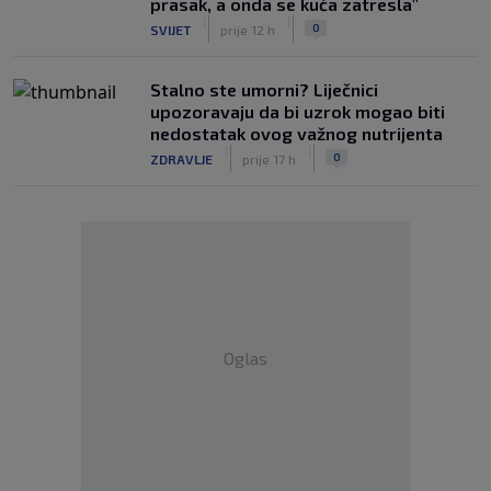
prasak, a onda se kuća zatresla"
|
|
0
SVIJET
prije 12 h
Stalno ste umorni? Liječnici
upozoravaju da bi uzrok mogao biti
nedostatak ovog važnog nutrijenta
|
|
0
ZDRAVLJE
prije 17 h
Oglas