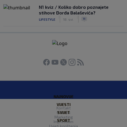
N1 kviz / Koliko dobro poznajete
stihove Đorđa Balaševića?
|
|
11
LIFESTYLE
18. svi.
NAJNOVIJE
VIJESTI
Kontakt
O Nama
SVIJET
Marketing
SPORT
Impressum
Uvjeti korištenja