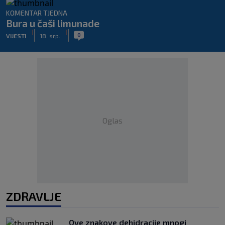
KOMENTAR TJEDNA
Bura u čaši limunade
|
|
0
VIJESTI
18. srp.
Oglas
ZDRAVLJE
Ove znakove dehidracije mnogi