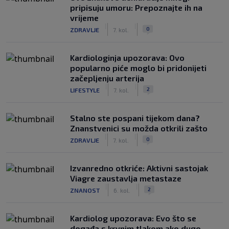
pripisuju umoru: Prepoznajte ih na
vrijeme
|
|
0
ZDRAVLJE
7. kol.
Kardiologinja upozorava: Ovo
popularno piće moglo bi pridonijeti
začepljenju arterija
|
|
2
LIFESTYLE
7. kol.
Stalno ste pospani tijekom dana?
Znanstvenici su možda otkrili zašto
|
|
0
ZDRAVLJE
7. kol.
Izvanredno otkriće: Aktivni sastojak
Viagre zaustavlja metastaze
|
|
2
ZNANOST
6. kol.
Kardiolog upozorava: Evo što se
događa s krvnim tlakom ako dugo