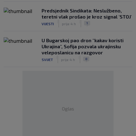
Predsjednik Sindikata: Neslužbeno,
teretni vlak prošao je kroz signal 'STOJ'
|
|
1
VIJESTI
prije 4 h
U Bugarskoj pao dron "kakav koristi
Ukrajina", Sofija pozvala ukrajinsku
veleposlanicu na razgovor
|
|
0
SVIJET
prije 4 h
Oglas