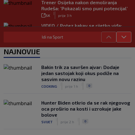
Trener Osijeka nakon demoliranja
Rudeša: ‘Pokazali smo puni potencijal’
|
SK
prije 3 h
VIDEO / Potez kakav se rijetko viđa:
Kada pomoć nije stigla, na rukama je
Idi na Sport
iznio suigrača u bolovima
|
SK
prije 6 h
NAJNOVIJE
Vušković debitirao za Brighton:
Pogledajte brojke iz prvog nastupa
|
Bakin trik za savršen ajvar: Dodaje
SK
prije 5 h
jedan sastojak koji okus podiže na
Dinamo u finalu Ramljaka! Sutra protiv
sasvim novu razinu
Ajaxa na glavnom terenu Maksimira
|
|
0
COOKING
prije 1 h
|
SK
prije 4 h
Hunter Biden otkrio da se rak njegovog
oca proširio na kosti i uzrokuje jake
bolove
|
|
0
SVIJET
prije 2 h