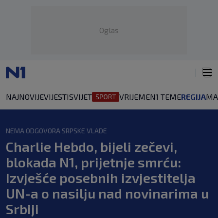
Oglas
NAJNOVIJE
VIJESTI
SVIJET
VRIJEME
N1 TEME
REGIJA
MA
NEMA ODGOVORA SRPSKE VLADE
Charlie Hebdo, bijeli zečevi,
blokada N1, prijetnje smrću:
Izvješće posebnih izvjestitelja
UN-a o nasilju nad novinarima u
Srbiji