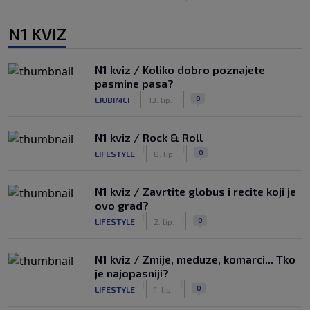
N1 KVIZ
N1 kviz / Koliko dobro poznajete
pasmine pasa?
|
|
0
LJUBIMCI
13. lip.
N1 kviz / Rock & Roll
|
|
0
LIFESTYLE
8. lip.
N1 kviz / Zavrtite globus i recite koji je
ovo grad?
|
|
0
LIFESTYLE
2. lip.
N1 kviz / Zmije, meduze, komarci... Tko
je najopasniji?
|
|
0
LIFESTYLE
1. lip.