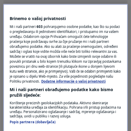
Brinemo o vašoj privatnosti
Pošalji odgovor
Mi i naši partneri
603
pohranjujemo osobne podatke, kao što su podaci
o pregledavanju ili jedinstveni identifikatori, i pristupamo im na vašem
uređaju. Odabirom opcije Prihvaćam omogućit ćete tehnologije
praćenja koje podržavaju svrhe za čije pružanje mi i naši partneri
obrađujemo podatke. Ako su alati za praćenje onemogućeni, određeni
sadržaj i oglasi koje vidite možda više neće biti toliko relevantni za vas.
Možete se vratiti na ovaj izbornik kako biste izmijenili svoje odabire ili
Pošalji
povukli pristanak u bilo kojem trenutku klikom na Upravljaj postavkama
poveznicu pri dnu web-stranice [ili plutajuće ikone u donjem lijevom
kutu web stranice, ako je primjenjivo]. Vaši će se odabiri primijeniti kako
je opisano u dijelu Web-mjesto. Za više pojedinosti pogledajte našu
Politiku privatnosti.
Dodatne informacije o vašoj privatnosti
Mi i naši partneri obrađujemo podatke kako bismo
pružili sljedeće:
Korištenje preciznih geolokacijskih podataka. Aktivno skeniranje
karakteristika uređaja za identifikaciju. Pohrana i/ili pristup podacima na
uređaju. Personalizirano oglašavanje i sadržaj, mjerenje oglašavanja i
sadržaja, uvidi u publiku i razvoj usluga.
Popis partnera (dobavljača)
Oglas