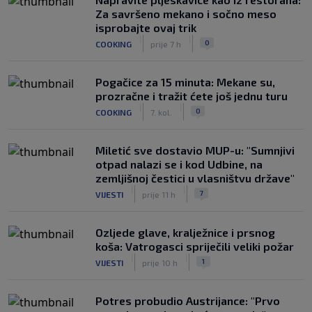
Za savršeno mekano i sočno meso
isprobajte ovaj trik
|
|
0
COOKING
prije 7 h
Pogačice za 15 minuta: Mekane su,
prozračne i tražit ćete još jednu turu
|
|
0
COOKING
7. kol.
Miletić sve dostavio MUP-u: "Sumnjivi
otpad nalazi se i kod Udbine, na
zemljišnoj čestici u vlasništvu države"
|
|
7
VIJESTI
prije 11 h
Ozljede glave, kralježnice i prsnog
koša: Vatrogasci spriječili veliki požar
|
|
1
VIJESTI
prije 10 h
Potres probudio Austrijance: "Prvo