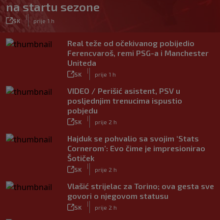
na startu sezone
|
SK
prije 1 h
Real teže od očekivanog pobijedio
Ferencvaroš, remi PSG-a i Manchester
Uniteda
|
SK
prije 1 h
VIDEO / Perišić asistent, PSV u
posljednjim trenucima ispustio
pobjedu
|
SK
prije 2 h
Hajduk se pohvalio sa svojim ‘Stats
Cornerom’: Evo čime je impresionirao
Šotiček
|
SK
prije 2 h
Vlašić strijelac za Torino; ova gesta sve
govori o njegovom statusu
|
SK
prije 2 h