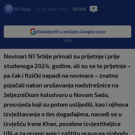
0
N1 Srbija
REGIJA
|
27. sij. 2026. 12:45
|
|
Dodajte N1 u omiljeni Google izvor
Više
Novinari N1 Srbije primali su prijetnje i prije
studenoga 2024. godine, ali su se te prijetnje –
pa čak i fizički napadi na novinare – znatno
pojačali nakon urušavanja nadstrešnice na
željezničkom kolodvoru u Novom Sadu,
prosvjeda koji su potom uslijedili, kao i njihova
izvještavanja o tim događajima, navodi se u
izvješću Irene Khan, posebne izvjestiteljice
UN-a za promicanje i zaštitu prava na slobodu