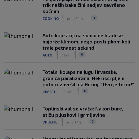
trik naših baka čini nadjev savršeno
sočnim
|
|
1
COOKING
prije 14 h
Auto koji stoji na suncu ne hladi se
najbrže klimom, nego postupkom koji
traje petnaest sekundi
|
|
0
AUTO
7. kol.
Totalni kolaps na jugu Hrvatske,
granica paralizirana. Neki iscrpljeni
putnici završili na Hitnoj: "Ovo je teror!"
|
|
8
VIJESTI
2. kol.
Toplinski val se vraća: Nakon bure,
stižu pljuskovi i grmljavina
|
|
0
VRIJEME
prije 17 h
Napravite pljeskavice kao iz restorana: