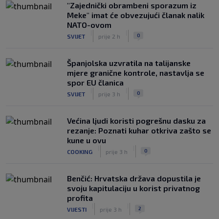
"Zajednički obrambeni sporazum iz
Meke" imat će obvezujući članak nalik
NATO-ovom
|
|
0
SVIJET
prije 2 h
Španjolska uzvratila na talijanske
mjere granične kontrole, nastavlja se
spor EU članica
|
|
0
SVIJET
prije 3 h
Većina ljudi koristi pogrešnu dasku za
rezanje: Poznati kuhar otkriva zašto se
kune u ovu
|
|
0
COOKING
prije 3 h
Benčić: Hrvatska država dopustila je
svoju kapitulaciju u korist privatnog
profita
|
|
2
VIJESTI
prije 3 h