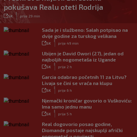
pokušava Realu oteti Rodrija
|
SK
prije 29 min
Sada je i službeno: Salah potpisao na
dvije godine za turskog velikana
|
SK
prije 49 min
Ubijen je David Owori (27), jedan od
najboljih nogometaša iz Ugande
|
SK
prije 2 h
Garcia odabrao početnih 11 za Litvu?
Livaja se čini se vraća na klupu
|
SK
prije 6 h
Njemački kroničar govorio o Vuškoviću:
Ima samo jednu manu
|
SK
prije 5 h
Real dogovorio posao godine,
Diomande postaje najskuplji afrički
nogometaš u povijesti