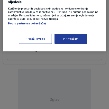
Skvo
sljedeće:
Korištenje preciznih geolokacijskih podataka. Aktivno skeniranje
karakteristika uređaja za identifikaciju. Pohrana i/ili pristup podacima na
Naravno, a što bi drugo mogao reći kad
uređaju. Personalizirano oglašavanje i sadržaj, mjerenje oglašavanja i
sadržaja, uvidi u publiku i razvoj usluga.
ih Ostojićevci crtaju po nogometnim
Popis partnera (dobavljača)
terenima za dobrodošlicu inozemnim
klubovima.
Ili su to bili partizani, ili skladatelji
Prikaži svrhe
Prihvaćam
ustaštva i njegovi kreatori zadnjih
desetak godina?
Oglas