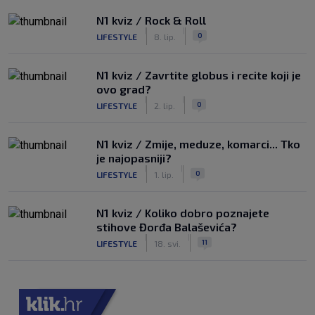
N1 kviz / Rock & Roll
|
|
0
LIFESTYLE
8. lip.
N1 kviz / Zavrtite globus i recite koji je
ovo grad?
|
|
0
LIFESTYLE
2. lip.
N1 kviz / Zmije, meduze, komarci... Tko
je najopasniji?
|
|
0
LIFESTYLE
1. lip.
N1 kviz / Koliko dobro poznajete
stihove Đorđa Balaševića?
|
|
11
LIFESTYLE
18. svi.