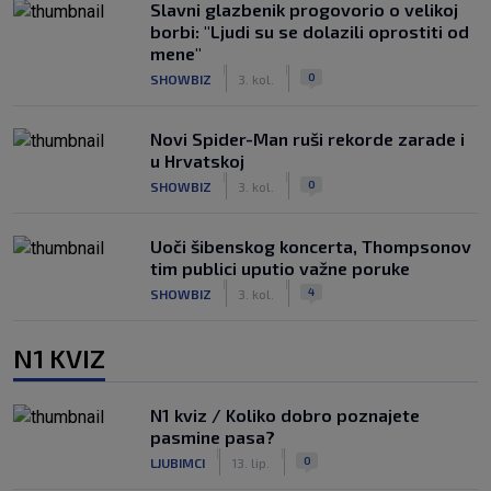
Slavni glazbenik progovorio o velikoj
borbi: "Ljudi su se dolazili oprostiti od
mene"
|
|
0
SHOWBIZ
3. kol.
Novi Spider-Man ruši rekorde zarade i
u Hrvatskoj
|
|
0
SHOWBIZ
3. kol.
Uoči šibenskog koncerta, Thompsonov
tim publici uputio važne poruke
|
|
4
SHOWBIZ
3. kol.
N1 KVIZ
N1 kviz / Koliko dobro poznajete
pasmine pasa?
|
|
0
LJUBIMCI
13. lip.