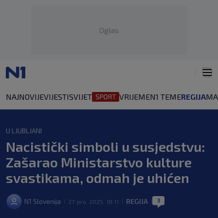
Oglas
NAJNOVIJE
VIJESTI
SVIJET
VRIJEME
N1 TEME
REGIJA
MA
U LJUBLJANI
Nacistički simboli u susjedstvu:
Zašarao Ministarstvo kulture
svastikama, odmah je uhićen
3
N1 Slovenija
REGIJA
27. pro. 2025. 18:11
|
|
|