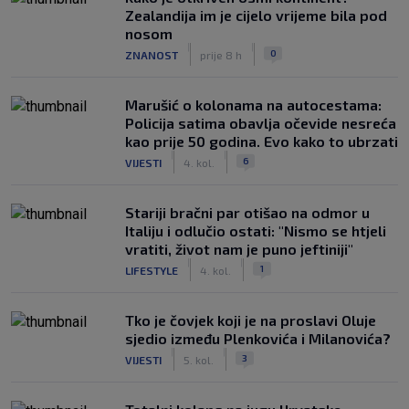
Zealandija im je cijelo vrijeme bila pod
nosom
|
|
0
ZNANOST
prije 8 h
Marušić o kolonama na autocestama:
Policija satima obavlja očevide nesreća
kao prije 50 godina. Evo kako to ubrzati
|
|
6
VIJESTI
4. kol.
Stariji bračni par otišao na odmor u
Italiju i odlučio ostati: "Nismo se htjeli
vratiti, život nam je puno jeftiniji"
|
|
1
LIFESTYLE
4. kol.
Tko je čovjek koji je na proslavi Oluje
sjedio između Plenkovića i Milanovića?
|
|
3
VIJESTI
5. kol.