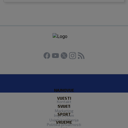
NAJNOVIJE
VIJESTI
Kontakt
O Nama
SVIJET
Marketing
SPORT
Impressum
Uvjeti korištenja
VRIJEME
Politika privatnosti