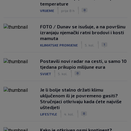
temperature
|
|
0
VRIJEME
prije 8 h
FOTO / Dunav se isušuje, a na površinu
izranjaju njemački ratni brodovi i kosti
mamuta
|
|
1
KLIMATSKE PROMJENE
5. kol.
Postavili novi radar na cesti, u samo 10
tjedana prikupio milijune eura
|
|
0
SVIJET
5. kol.
Je li bolje stalno držati klimu
uključenom ili je povremeno gasiti?
Stručnjaci otkrivaju kada ćete najviše
uštedjeti
|
|
0
LIFESTYLE
4. kol.
Kako je otkriven osmi kontinent?