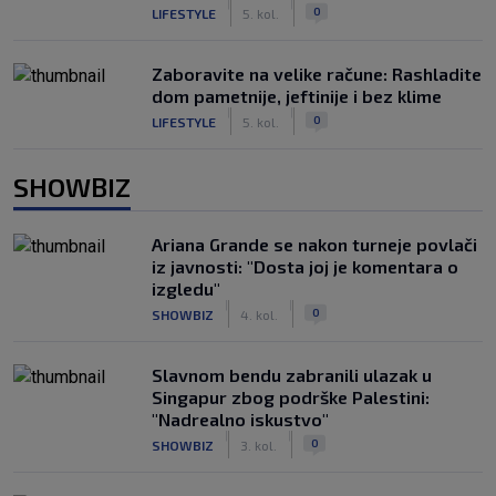
|
|
0
LIFESTYLE
5. kol.
Zaboravite na velike račune: Rashladite
dom pametnije, jeftinije i bez klime
|
|
0
LIFESTYLE
5. kol.
SHOWBIZ
Ariana Grande se nakon turneje povlači
iz javnosti: "Dosta joj je komentara o
izgledu"
|
|
0
SHOWBIZ
4. kol.
Slavnom bendu zabranili ulazak u
Singapur zbog podrške Palestini:
"Nadrealno iskustvo"
|
|
0
SHOWBIZ
3. kol.