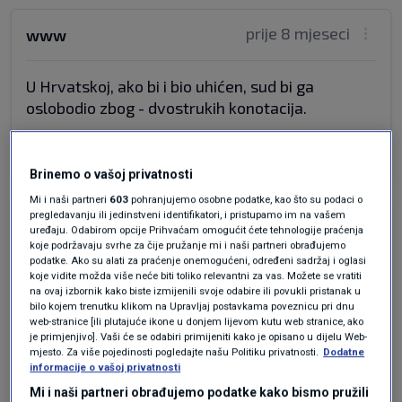
prije 8 mjeseci
www
U Hrvatskoj, ako bi i bio uhićen, sud bi ga
oslobodio zbog - dvostrukih konotacija.
Odgovor
Brinemo o vašoj privatnosti
Mi i naši partneri
603
pohranjujemo osobne podatke, kao što su podaci o
pregledavanju ili jedinstveni identifikatori, i pristupamo im na vašem
prije 8 mjeseci
Ona
uređaju. Odabirom opcije Prihvaćam omogućit ćete tehnologije praćenja
koje podržavaju svrhe za čije pružanje mi i naši partneri obrađujemo
podatke. Ako su alati za praćenje onemogućeni, određeni sadržaj i oglasi
Mogao je slobodno šarati u Hrvatskoj. Ništa mu
koje vidite možda više neće biti toliko relevantni za vas. Možete se vratiti
na ovaj izbornik kako biste izmijenili svoje odabire ili povukli pristanak u
se ne bi dogodilo. Još bi premijer rekao da je
bilo kojem trenutku klikom na Upravljaj postavkama poveznicu pri dnu
logično
web-stranice [ili plutajuće ikone u donjem lijevom kutu web stranice, ako
je primjenjivo]. Vaši će se odabiri primijeniti kako je opisano u dijelu Web-
Odgovor
mjesto. Za više pojedinosti pogledajte našu Politiku privatnosti.
Dodatne
informacije o vašoj privatnosti
Mi i naši partneri obrađujemo podatke kako bismo pružili
prije 8 mjeseci