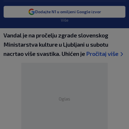
Dodajte N1 u omiljeni Google izvor
Više
Vandal je na pročelju zgrade slovenskog
Ministarstva kulture u Ljubljani u subotu
nacrtao više svastika. Uhićen je
Pročitaj više
Oglas