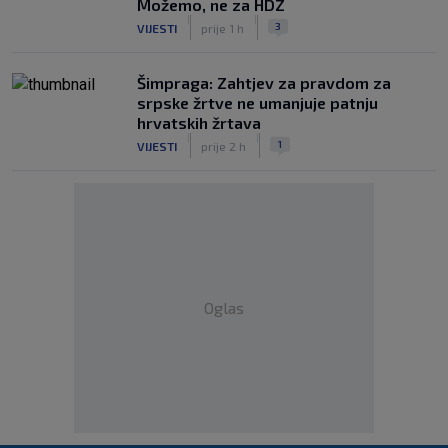
Možemo, ne za HDZ
|
|
3
VIJESTI
prije 1 h
Šimpraga: Zahtjev za pravdom za
srpske žrtve ne umanjuje patnju
hrvatskih žrtava
|
|
1
VIJESTI
prije 2 h
Oglas