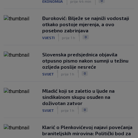
0
EKONOMIJA
prije 44 min
Đuroković: Bilježe se najniži vodostaji
otkako postoje mjerenja, a ovo
posebno zabrinjava
|
|
0
VIJESTI
prije 1 h
Slovenska predsjednica objavila
otpusno pismo nakon sumnji u težinu
ozljeda poslije nesreće
|
|
0
SVIJET
prije 1 h
Mladić koji se zaletio u ljude na
sindikalnom skupu osuđen na
doživotan zatvor
|
|
0
SVIJET
prije 1 h
Klarić o Plenkovićevoj najavi povećanja
braniteljskih mirovina: Politički bod za