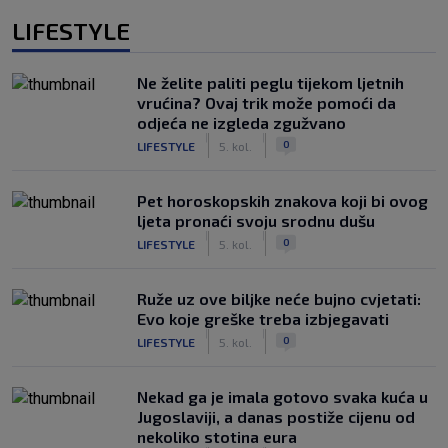
LIFESTYLE
Ne želite paliti peglu tijekom ljetnih
vrućina? Ovaj trik može pomoći da
odjeća ne izgleda zgužvano
|
|
0
LIFESTYLE
5. kol.
Pet horoskopskih znakova koji bi ovog
ljeta pronaći svoju srodnu dušu
|
|
0
LIFESTYLE
5. kol.
Ruže uz ove biljke neće bujno cvjetati:
Evo koje greške treba izbjegavati
|
|
0
LIFESTYLE
5. kol.
Nekad ga je imala gotovo svaka kuća u
Jugoslaviji, a danas postiže cijenu od
nekoliko stotina eura