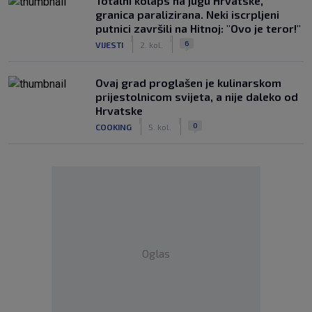
Totalni kolaps na jugu Hrvatske,
granica paralizirana. Neki iscrpljeni
putnici završili na Hitnoj: "Ovo je teror!"
|
|
6
VIJESTI
2. kol.
Ovaj grad proglašen je kulinarskom
prijestolnicom svijeta, a nije daleko od
Hrvatske
|
|
0
COOKING
5. kol.
Oglas