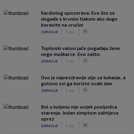
Kardiolog upozorava: Evo što se
događa s krvnim tlakom ako dugo
boravite na vrućini
|
|
0
ZDRAVLJE
5. kol.
Toplinski valovi jače pogađaju žene
nego muškarce. Evo zašto
|
|
1
ZDRAVLJE
3. kol.
Ovo je najnezdravije ulje za kuhanje, a
gotovo svi ga koriste svaki dan
|
|
3
ZDRAVLJE
3. kol.
Bol u koljenu nije uvijek posljedica
starenja: Jedan simptom zahtijeva
oprez
|
|
0
ZDRAVLJE
3. kol.