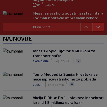
|
SK
prije 5 h
Messi se vratio u početni sastav Intera
i odmah postavio impresivan rekord
|
SK
prije 7 h
Idi na Sport
Novo Dinamovo pojačanje ubrzo
potpisuje, prvo će igrati u Lekinoj
NAJNOVIJE
momčadi?
|
SK
prije 3 h
Janaf sklopio ugovor s MOL-om za
transport nafte
|
|
0
EKONOMIJA
prije 20 min
Tomo Medved iz Slunja: Hrvatska se
neće ispričavati nikome za pobjedu
|
|
0
VIJESTI
prije 32 min
Akcija DIRH-a: Do 1. kolovoza inspektori
izrekli 1,5 milijuna eura kazni
|
|