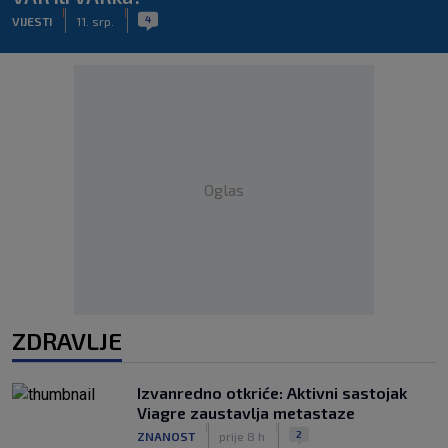
|
|
4
VIJESTI
11. srp.
Oglas
ZDRAVLJE
Izvanredno otkriće: Aktivni sastojak
Viagre zaustavlja metastaze
|
|
2
ZNANOST
prije 8 h